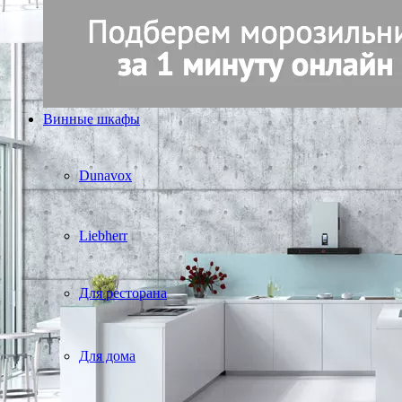
Винные шкафы
Dunavox
Liebherr
Для ресторана
Для дома