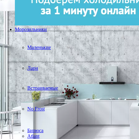
Морозильники
Маленькие
Лари
Встраиваемые
No Frost
Бирюса
Atlant