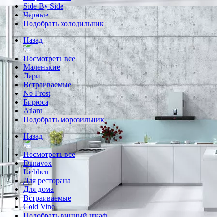
Side By Side
Черные
Подобрать холодильник
Назад
Посмотреть все
Маленькие
Лари
Встраиваемые
No Frost
Бирюса
Atlant
Подобрать морозильник
Назад
Посмотреть все
Dunavox
Liebherr
Для ресторана
Для дома
Встраиваемые
Cold Vine
Подобрать винный шкаф