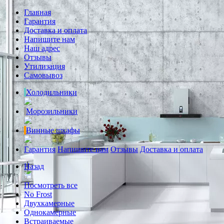
Главная
Гарантия
Доставка и оплата
Напишите нам
Наш адрес
Отзывы
Утилизация
Самовывоз
Холодильники
Морозильники
Винные шкафы
Гарантия
Напишите нам
Отзывы
Доставка и оплата
Назад
Посмотреть все
No Frost
Двухкамерные
Однокамерные
Встраиваемые