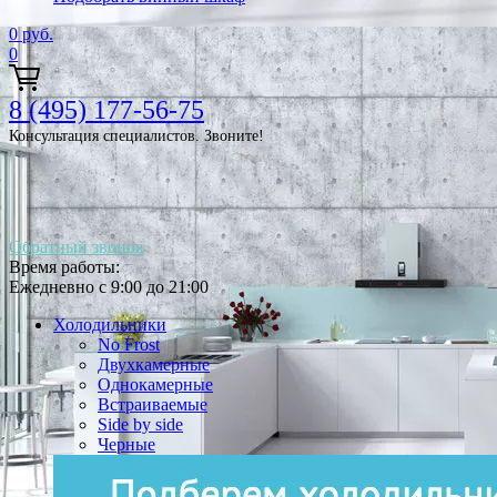
0
руб.
0
8 (495) 177-56-75
Консультация специалистов. Звоните!
Обратный звонок
Время работы:
Ежедневно с 9:00 до 21:00
Холодильники
No Frost
Двухкамерные
Однокамерные
Встраиваемые
Side by side
Черные