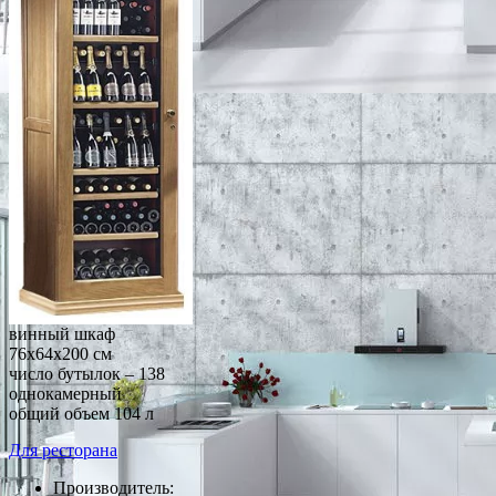
винный шкаф
76x64x200 см
число бутылок – 138
однокамерный
общий объем 104 л
Для ресторана
Производитель: