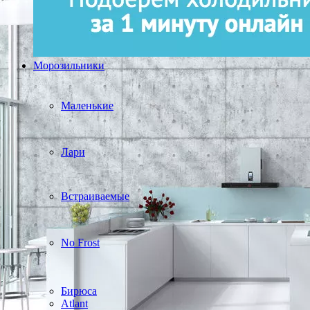
Морозильники
Маленькие
Лари
Встраиваемые
No Frost
Бирюса
Atlant