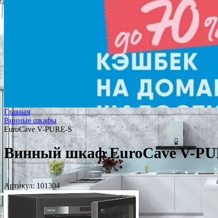
Главная
Винные шкафы
EuroCave V-PURE-S
Винный шкаф EuroCave V-PU
Артикул:
101304