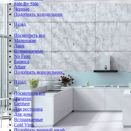
Side By Side
Черные
Подобрать холодильник
Назад
Посмотреть все
Маленькие
Лари
Встраиваемые
No Frost
Бирюса
Atlant
Подобрать морозильник
Назад
Посмотреть все
Dunavox
Liebherr
Для ресторана
Для дома
Встраиваемые
Cold Vine
Подобрать винный шкаф