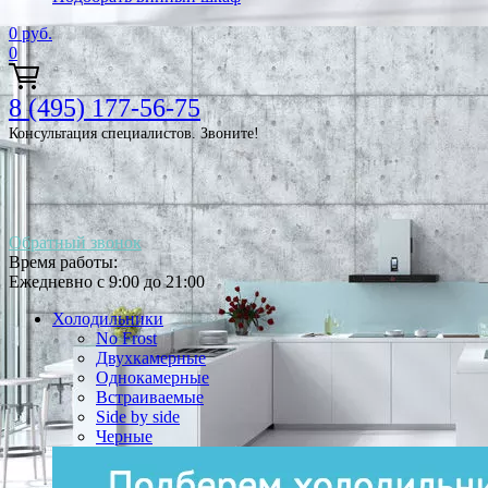
0
руб.
0
8 (495) 177-56-75
Консультация специалистов. Звоните!
Обратный звонок
Время работы:
Ежедневно с 9:00 до 21:00
Холодильники
No Frost
Двухкамерные
Однокамерные
Встраиваемые
Side by side
Черные