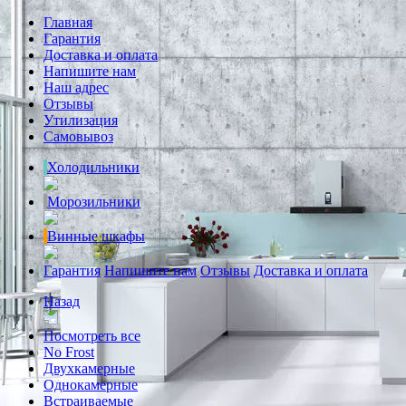
Главная
Гарантия
Доставка и оплата
Напишите нам
Наш адрес
Отзывы
Утилизация
Самовывоз
Холодильники
Морозильники
Винные шкафы
Гарантия
Напишите нам
Отзывы
Доставка и оплата
Назад
Посмотреть все
No Frost
Двухкамерные
Однокамерные
Встраиваемые