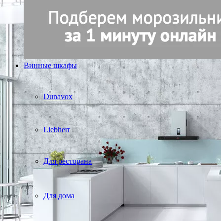
Винные шкафы
Dunavox
Liebherr
Для ресторана
Для дома