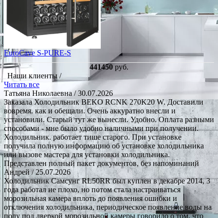
EuroCave S-PURE-S
441450
руб.
Наши клиенты /
Читать все
Татьяна Николаевна
/ 30.07.2026
Заказала Холодильник BEKO RCNK 270K20 W. Доставили
вовремя. как и обещали. Очень аккуратно внесли и
установили. Старый тут же вынесли. Удобно. Оплата разными
способами - мне было удобно наличными при получении.
Холодильник. работает тише старого. При установке
получила полную информацию об установке холодильника
или вызове мастера для установки холодильника.
Представлен полный пакет документов, без напоминаний
Андрей
/ 25.07.2026
Холодильник Самсунг RL50RR был куплен в декабре 2014, 3
года работал не плохо, но потом стала настраиваться
морозильная камера вплоть до появления ошибки и
отключения холодильника, периодическое появление воды на
полу под дверкой морозильной камеры говорило о том, что