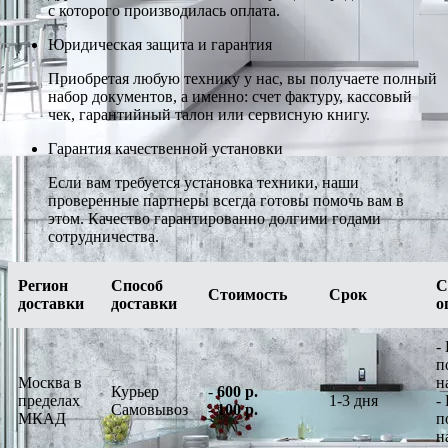
с которого производилась оплата.
Юридическая защита и гарантия
Приобретая любую технику у нас, вы получаете полный
набор документов, а именно: счет фактуру, кассовый
чек, гарантийный талон или сервисную книгу.
Гарантия качественной установки
Если вам требуется установка техники, наши
проверенные партнеры всегда готовы помочь вам в
этом. Качество гарантированно долгими годами
сотрудничества.
Регион
Способ
С
Стоимость
Срок
доставки
доставки
о
-
п
Москва в
н
Курьер
-
600 р.
пределах
1-3 дня
-
Самовывоз
-
100 р.
МКАД
п
н