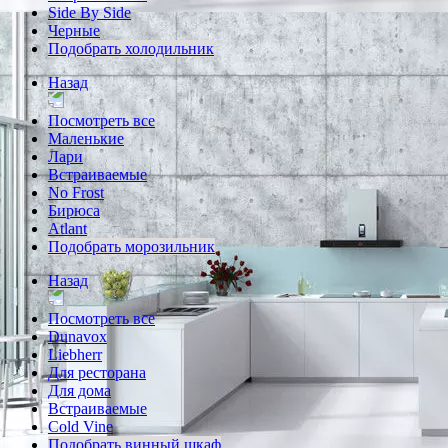
Side By Side
Черные
Подобрать холодильник
Назад
Посмотреть все
Маленькие
Лари
Встраиваемые
No Frost
Бирюса
Atlant
Подобрать морозильник
Назад
Посмотреть все
Dunavox
Liebherr
Для ресторана
Для дома
Встраиваемые
Cold Vine
Подобрать винный шкаф