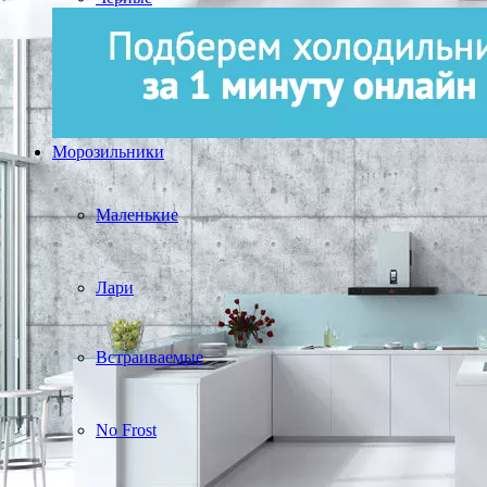
Морозильники
Маленькие
Лари
Встраиваемые
No Frost