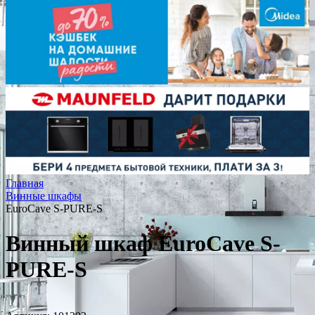
Главная
Винные шкафы
EuroCave S-PURE-S
Винный шкаф EuroCave S-
PURE-S