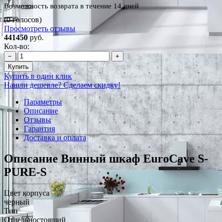
Возможность возврата в течение 14 дней
(0 голосов)
Просмотреть отзывы
441450
руб.
Кол-во:
−
+
Купить
Купить в один клик
Нашли дешевле? Сделаем скидку!
Параметры
Описание
Отзывы
Гарантия
Доставка и оплата
Описание Винный шкаф EuroCave S-
PURE-S
Цвет корпуса
черный
Тип
Отдельностоящий