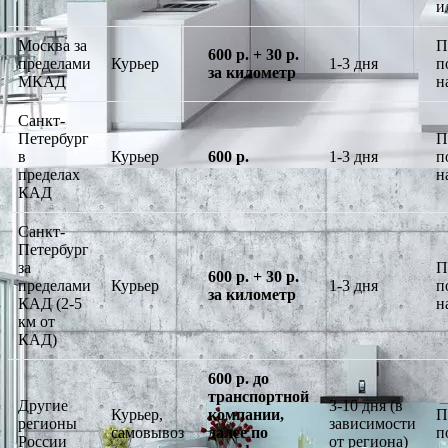
и
Москва за
П
600 р. + 30 р.
пределами
Курьер
1-3 дня
п
за километр
МКАД
н
Санкт-
Петербург
П
в
Курьер
600 р.
1-3 дня
п
пределах
н
КАД
Санкт-
Петербург
за
П
600 р. + 30 р.
пределами
Курьер
1-3 дня
п
за километр
КАД (2-5
н
км от
КАД)
600 р. до
транспортной
Другие
3-10 дня (в
Курьер,
компании,
П
регионы
зависимости
самовывоз
далее по
п
России
от региона)