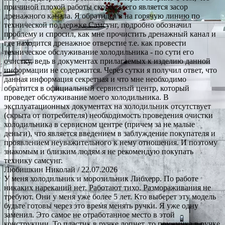
причиной плохой работы скорее всего является засор
дренажного канала. Я обратился в на горячую линию по
технической поддержке Самсунг, подробно обозначил
проблему и спросил, как мне прочистить дренажный канал и
где находится дренажное отверстие т.е. как провести
техническое обслуживание холодильника - по сути его
очистку, ведь в документах прилагаемых к изделию данной
информации не содержится. Через сутки я получил ответ, что
данная информация секретная и что мне необходимо
обратится в официальный сервисный центр, который
проведет обслуживание моего холодильника. В
эксплуатационных документах на холодильник отсутствует
(скрыта от потребителя) необходимость проведения очистки
холодильника в сервисном центре (причем за не малые
деньги), что является введением в заблуждение покупателя и
проявлением неуважительного к нему отношения. И поэтому
знакомым и близким людям я не рекомендую покупать
технику самсунг.
Любишкин Николай
/ 22.07.2026
У меня холодильник и морозильник Либхерр. По работе
никаких нареканий нет. Работают тихо. Размораживания не
требуют. Они у меня уже более 5 лет. Кто выберет эту модель
будьте готовы через это время менять ручки. Я уже одну
заменил. Это самое не отработанное место в этой
конструкции. То пластик в ручке лопнет, то пружинка в ручке