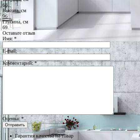
68
Высота, см
96
Глубина, см
69
Оставьте отзыв
Имя:
*
E-mail:
Комментарий:
*
Оценка:
*
Гарантия качества на товар