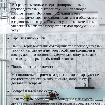
Мы работаем только с сертифицированными
производителями бытовой техники от заводов
изготовителей. Вся наша продукция имеет
официальную гарантию производителя и обслуживание
в сервисных центрах. Покупая у нас - можете быть
уверенны в качестве предоставляемой продукции и
услуг.
Гарантия низких цен
Наш интернет-магазин сотрудничает с производителями
техники напрямую и не имеет оффлайн площадей и
шоу-румов, что позволяет удерживать одну из самых
низких цен на рынке бытовой техники.
Полный возврат стоимости
Мы полностью вернем вам деньги если товар будет не
соответстовать описанию на сайте, либо не будет
доставлен вовремя.
Возврат платежа по счету
Если товар не соотвутствует описанию или имеет
другие несоответствия, мы возвращаем средства на счет,