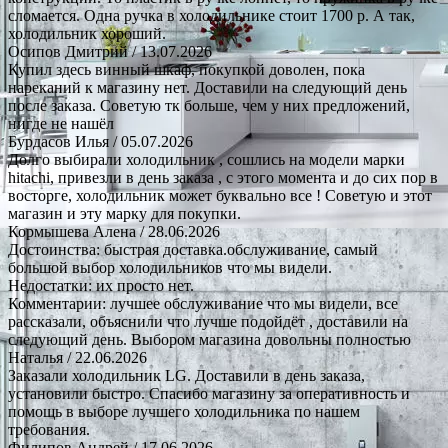
сломается. Одна ручка в холодильнике стоит 1700 р. А так,
холодильник хороший.
Осипов Дмитрий
/ 13.07.2026
Купил здесь винный шкаф, покупкой доволен, пока
нареканий к магазину нет. Доставили на следующий день
после заказа. Советую тк больше, чем у них предложений,
нигде не нашёл
Бурдасов Илья
/ 05.07.2026
Долго выбирали холодильник , сошлись на модели марки
hitachi, привезли в день заказа , с этого момента и до сих пор в
восторге, холодильник может буквально все ! Советую и этот
магазин и эту марку для покупки.
Кормышева Алена
/ 28.06.2026
Достоинства: быстрая доставка.обслуживание, самый
большой выбор холодильников что мы видели.
Недостатки: их просто нет.
Комментарии: лучшее обслуживание что мы видели, все
рассказали, объяснили что лучше подойдёт , доставили на
следующий день. Выбором магазина довольны полностью
Наталья
/ 22.06.2026
Заказали холодильник LG. Доставили в день заказа,
установили быстро. Спасибо магазину за оперативность и
помощь в выборе лучшего холодильника по нашем
требования.
Филипов Андрей
/ 17.06.2026