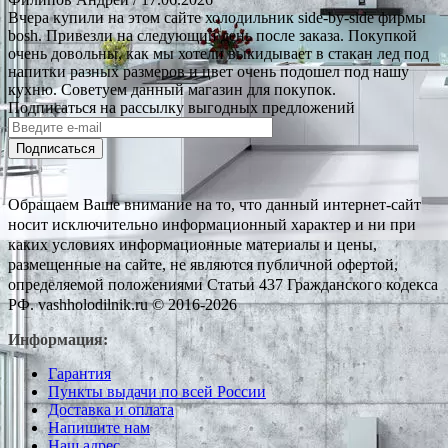
Вчера купили на этом сайте холодильник side-by-side фирмы
bosh. Привезли на следующий день после заказа. Покупкой
очень довольны, как мы хотели выкидывает в стакан лед под
напитки разных размеров и цвет очень подошел под нашу
кухню. Советуем данный магазин для покупок.
Подписаться на рассылку выгодных предложений
Подписаться
Обращаем Ваше внимание на то, что данный интернет-сайт
носит исключительно информационный характер и ни при
каких условиях информационные материалы и цены,
размещенные на сайте, не являются публичной офертой,
определяемой положениями Статьи 437 Гражданского кодекса
РФ. vashholodilnik.ru © 2016-2026
Информация:
Гарантия
Пункты выдачи по всей России
Доставка и оплата
Напишите нам
Наш адрес