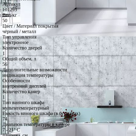
Артикул
101293
Вес, кг
50
Цвет / Материал покрытия
чёрный / металл
Тип управления
электронное
Количество дверей
1
Общий объем, л
56
Дополнительные возможности
индикация температуры
Особенности
внутренний дисплей
Количество камер
1
Тип винного шкафа
мультитемпературный
Емкость винного шкафа (в бутылках)
74
Диапазон температуры в камере
7 - 21° С
Ширина, см