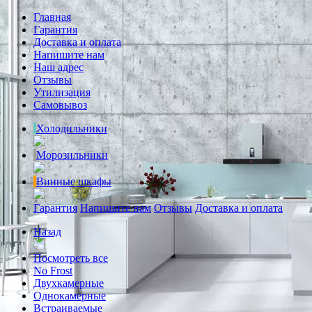
Главная
Гарантия
Доставка и оплата
Напишите нам
Наш адрес
Отзывы
Утилизация
Самовывоз
Холодильники
Морозильники
Винные шкафы
Гарантия
Напишите нам
Отзывы
Доставка и оплата
Назад
Посмотреть все
No Frost
Двухкамерные
Однокамерные
Встраиваемые