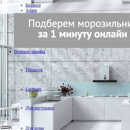
Бирюса
Atlant
Винные шкафы
Dunavox
Liebherr
Для ресторана
Для дома