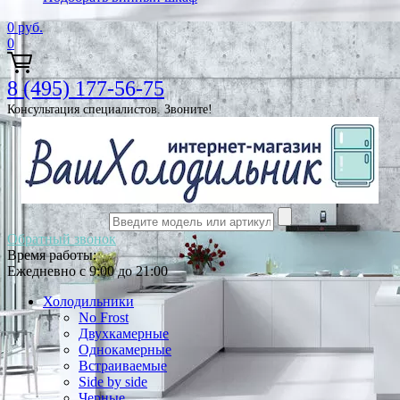
0
руб.
0
8 (495) 177-56-75
Консультация специалистов. Звоните!
Обратный звонок
Время работы:
Ежедневно с 9:00 до 21:00
Холодильники
No Frost
Двухкамерные
Однокамерные
Встраиваемые
Side by side
Черные