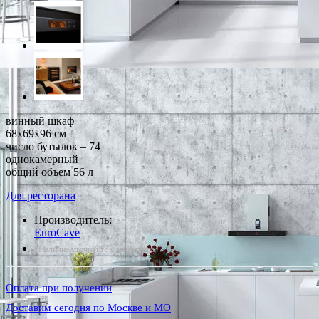
винный шкаф
68x69x96 см
число бутылок – 74
однокамерный
общий объем 56 л
Для ресторана
Производитель:
EuroCave
*Наличие уточняйте у менеджера
Оплата при получении
Доставим сегодня по Москве и МО