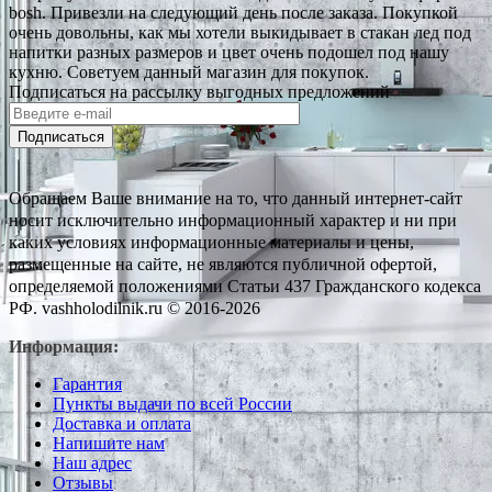
bosh. Привезли на следующий день после заказа. Покупкой
очень довольны, как мы хотели выкидывает в стакан лед под
напитки разных размеров и цвет очень подошел под нашу
кухню. Советуем данный магазин для покупок.
Подписаться на рассылку выгодных предложений
Подписаться
Обращаем Ваше внимание на то, что данный интернет-сайт
носит исключительно информационный характер и ни при
каких условиях информационные материалы и цены,
размещенные на сайте, не являются публичной офертой,
определяемой положениями Статьи 437 Гражданского кодекса
РФ. vashholodilnik.ru © 2016-2026
Информация:
Гарантия
Пункты выдачи по всей России
Доставка и оплата
Напишите нам
Наш адрес
Отзывы