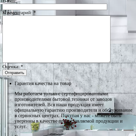
E-mail:
Комментарий:
*
Оценка:
*
Гарантия качества на товар
Мы работаем только с сертифицированными
производителями бытовой техники от заводов
изготовителей. Вся наша продукция имеет
официальную гарантию производителя и обслуживание
в сервисных центрах. Покупая у нас - можете быть
уверенны в качестве предоставляемой продукции и
услуг.