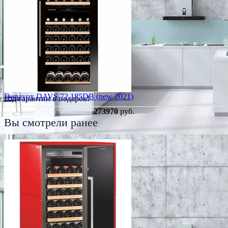
Dunavox DAVS 72.185DB (new 2021)
Год гарантии в подарок!
273970
руб.
Вы смотрели ранее