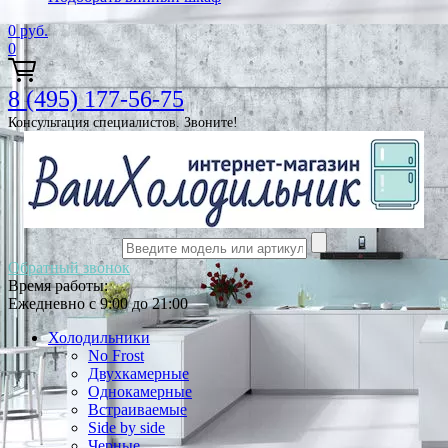
0
руб.
0
8 (495) 177-56-75
Консультация специалистов. Звоните!
Обратный звонок
Время работы:
Ежедневно с 9:00 до 21:00
Холодильники
No Frost
Двухкамерные
Однокамерные
Встраиваемые
Side by side
Черные