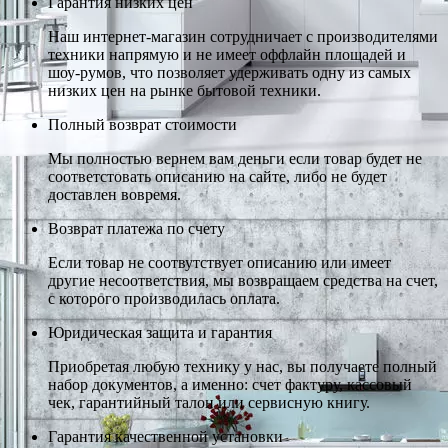
Гарантия низких цен
Наш интернет-магазин сотрудничает с производителями
техники напрямую и не имеет оффлайн площадей и
шоу-румов, что позволяет удерживать одну из самых
низких цен на рынке бытовой техники.
Полный возврат стоимости
Мы полностью вернем вам деньги если товар будет не
соответстовать описанию на сайте, либо не будет
доставлен вовремя.
Возврат платежа по счету
Если товар не соотвутствует описанию или имеет
другие несоответствия, мы возвращаем средства на счет,
с которого производилась оплата.
Юридическая защита и гарантия
Приобретая любую технику у нас, вы получаете полный
набор документов, а именно: счет фактуру, кассовый
чек, гарантийный талон или сервисную книгу.
Гарантия качественной установки