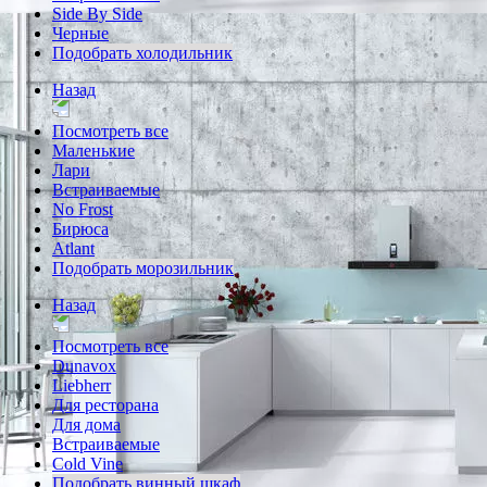
Side By Side
Черные
Подобрать холодильник
Назад
Посмотреть все
Маленькие
Лари
Встраиваемые
No Frost
Бирюса
Atlant
Подобрать морозильник
Назад
Посмотреть все
Dunavox
Liebherr
Для ресторана
Для дома
Встраиваемые
Cold Vine
Подобрать винный шкаф