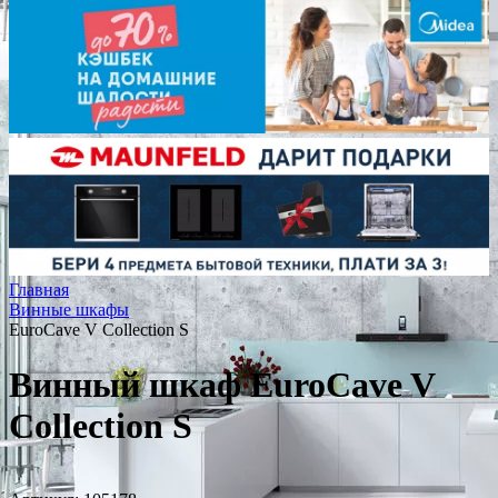
Главная
Винные шкафы
EuroCave V Collection S
Винный шкаф EuroCave V
Collection S