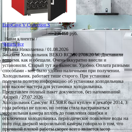
EuroCave V Collection S
236460
руб.
Наши клиенты /
Читать все
Татьяна Николаевна
/ 01.08.2026
Заказала Холодильник BEKO RCNK 270K20 W. Доставили
вовремя. как и обещали. Очень аккуратно внесли и
установили. Старый тут же вынесли. Удобно. Оплата разными
способами - мне было удобно наличными при получении.
Холодильник. работает тише старого. При установке
получила полную информацию об установке холодильника
или вызове мастера для установки холодильника.
Представлен полный пакет документов, без напоминаний
Андрей
/ 27.07.2026
Холодильник Самсунг RL50RR был куплен в декабре 2014, 3
года работал не плохо, но потом стала настраиваться
морозильная камера вплоть до появления ошибки и
отключения холодильника, периодическое появление воды на
полу под дверкой морозильной камеры говорило о том, что
причиной плохой работы скорее всего является засор