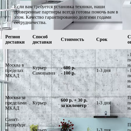
Если вам требуется установка техники, наши
проверенные партнеры всегда готовы помочь вам в
этом. Качество гарантированно долгими годами
сотрудничества.
Регион
Способ
С
Стоимость
Срок
доставки
доставки
о
-
п
Москва в
н
Курьер
-
600 р.
пределах
1-3 дня
-
Самовывоз
-
100 р.
МКАД
п
н
и
Москва за
П
600 р. + 30 р.
пределами
Курьер
1-3 дня
п
за километр
МКАД
н
Санкт-
Петербург
П
в
Курьер
600 р.
1-3 дня
п