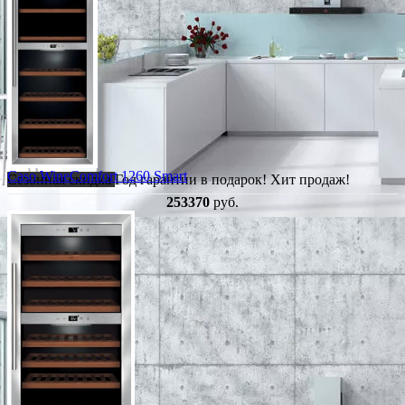
Caso WineComfort 1260 Smart
Сезонная скидка
Год гарантии в подарок!
Хит продаж!
253370
руб.