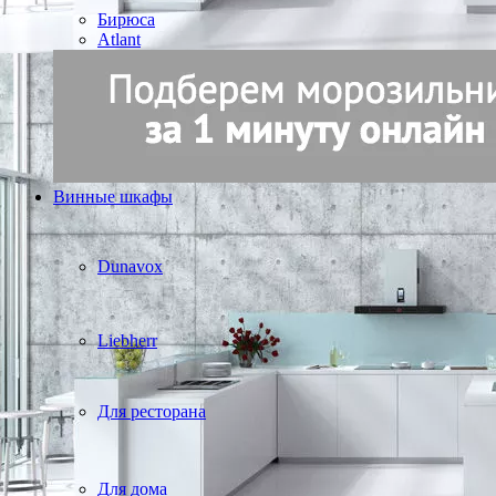
Бирюса
Atlant
Винные шкафы
Dunavox
Liebherr
Для ресторана
Для дома