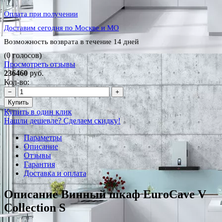
Оплата при получении
Доставим сегодня по Москве и МО
Возможность возврата в течение 14 дней
(0 голосов)
Просмотреть отзывы
236460
руб.
Кол-во:
−
+
Купить
Купить в один клик
Нашли дешевле? Сделаем скидку!
Параметры
Описание
Отзывы
Гарантия
Доставка и оплата
Описание Винный шкаф EuroCave V
Collection S