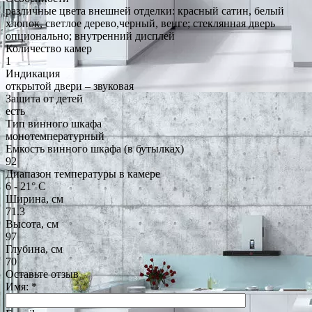
различные цвета внешней отделки: красный сатин, белый
хлопок, светлое дерево,черный, венге; стеклянная дверь
опционально; внутренний дисплей
Количество камер
1
Индикация
открытой двери – звуковая
Защита от детей
есть
Тип винного шкафа
монотемпературный
Емкость винного шкафа (в бутылках)
92
Диапазон температуры в камере
6 - 21° С
Ширина, см
71.3
Высота, см
97
Глубина, см
70
Оставьте отзыв
Имя:
*