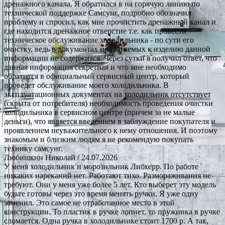
дренажного канала. Я обратился в на горячую линию по
технической поддержке Самсунг, подробно обозначил
проблему и спросил, как мне прочистить дренажный канал и
где находится дренажное отверстие т.е. как провести
техническое обслуживание холодильника - по сути его
очистку, ведь в документах прилагаемых к изделию данной
информации не содержится. Через сутки я получил ответ, что
данная информация секретная и что мне необходимо
обратится в официальный сервисный центр, который
проведет обслуживание моего холодильника. В
эксплуатационных документах на холодильник отсутствует
(скрыта от потребителя) необходимость проведения очистки
холодильника в сервисном центре (причем за не малые
деньги), что является введением в заблуждение покупателя и
проявлением неуважительного к нему отношения. И поэтому
знакомым и близким людям я не рекомендую покупать
технику самсунг.
Любишкин Николай
/ 24.07.2026
У меня холодильник и морозильник Либхерр. По работе
никаких нареканий нет. Работают тихо. Размораживания не
требуют. Они у меня уже более 5 лет. Кто выберет эту модель
будьте готовы через это время менять ручки. Я уже одну
заменил. Это самое не отработанное место в этой
конструкции. То пластик в ручке лопнет, то пружинка в ручке
сломается. Одна ручка в холодильнике стоит 1700 р. А так,