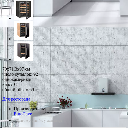
70x71.3x97 см
число бутылок: 92
однокамерный
класс C
общий объем 69 л
Для ресторана
Производитель:
EuroCave
*Наличие уточняйте у менеджера