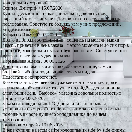
холодильник хороший.
Осипов Дмитрий
/ 15.07.2026
Купил здесь винный шкаф, покупкой доволен, пока
нареканий к магазину нет. Доставили на следующий день
после заказа. Советую тк больше, чем у них предложений,
нигде не нашёл
Бурдасов Илья
/ 07.07.2026
Долго выбирали холодильник , сошлись на модели марки
hitachi, привезли в день заказа , с этого момента и до сих пор в
восторге, холодильник может буквально все ! Советую и этот
магазин и эту марку для покупки.
Кормышева Алена
/ 30.06.2026
Достоинства: быстрая доставка.обслуживание, самый
большой выбор холодильников что мы видели.
Недостатки: их просто нет.
Комментарии: лучшее обслуживание что мы видели, все
рассказали, объяснили что лучше подойдёт , доставили на
следующий день. Выбором магазина довольны полностью
Наталья
/ 24.06.2026
Заказали холодильник LG. Доставили в день заказа,
установили быстро. Спасибо магазину за оперативность и
помощь в выборе лучшего холодильника по нашем
требования.
Филипов Андрей
/ 19.06.2026
Вчера купили на этом сайте холодильник side-by-side фирмы