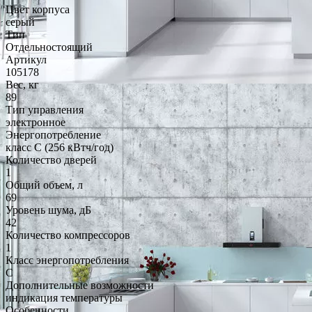
Цвет корпуса
серый
Тип
Отдельностоящий
Артикул
105178
Вес, кг
89
Тип управления
электронное
Энергопотребление
класс C (256 кВтч/год)
Количество дверей
1
Общий объем, л
69
Уровень шума, дБ
42
Количество компрессоров
1
Класс энергопотребления
C
Дополнительные возможности
индикация температуры
Особенности