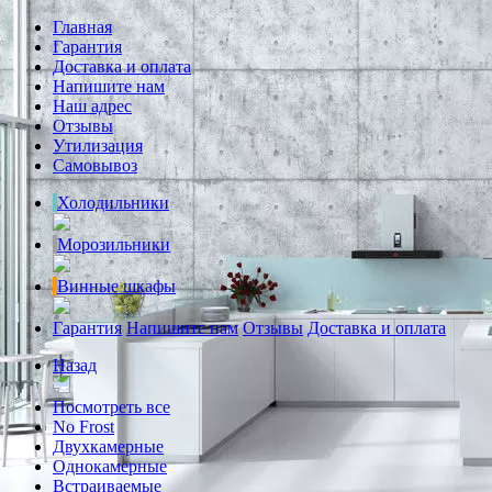
Главная
Гарантия
Доставка и оплата
Напишите нам
Наш адрес
Отзывы
Утилизация
Самовывоз
Холодильники
Морозильники
Винные шкафы
Гарантия
Напишите нам
Отзывы
Доставка и оплата
Назад
Посмотреть все
No Frost
Двухкамерные
Однокамерные
Встраиваемые