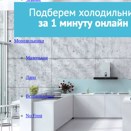
Морозильники
Маленькие
Лари
Встраиваемые
No Frost