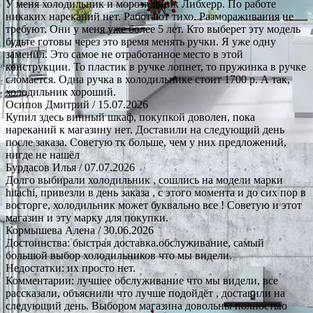
У меня холодильник и морозильник Либхерр. По работе
никаких нареканий нет. Работают тихо. Размораживания не
требуют. Они у меня уже более 5 лет. Кто выберет эту модель
будьте готовы через это время менять ручки. Я уже одну
заменил. Это самое не отработанное место в этой
конструкции. То пластик в ручке лопнет, то пружинка в ручке
сломается. Одна ручка в холодильнике стоит 1700 р. А так,
холодильник хороший.
Осипов Дмитрий
/ 15.07.2026
Купил здесь винный шкаф, покупкой доволен, пока
нареканий к магазину нет. Доставили на следующий день
после заказа. Советую тк больше, чем у них предложений,
нигде не нашёл
Бурдасов Илья
/ 07.07.2026
Долго выбирали холодильник , сошлись на модели марки
hitachi, привезли в день заказа , с этого момента и до сих пор в
восторге, холодильник может буквально все ! Советую и этот
магазин и эту марку для покупки.
Кормышева Алена
/ 30.06.2026
Достоинства: быстрая доставка.обслуживание, самый
большой выбор холодильников что мы видели.
Недостатки: их просто нет.
Комментарии: лучшее обслуживание что мы видели, все
рассказали, объяснили что лучше подойдёт , доставили на
следующий день. Выбором магазина довольны полностью