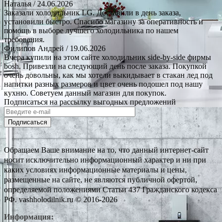
Наталья
/ 24.06.2026
Заказали холодильник LG. Доставили в день заказа,
установили быстро. Спасибо магазину за оперативность и
помощь в выборе лучшего холодильника по нашем
требования.
Филипов Андрей
/ 19.06.2026
Вчера купили на этом сайте холодильник side-by-side фирмы
bosh. Привезли на следующий день после заказа. Покупкой
очень довольны, как мы хотели выкидывает в стакан лед под
напитки разных размеров и цвет очень подошел под нашу
кухню. Советуем данный магазин для покупок.
Подписаться на рассылку выгодных предложений
Подписаться
Обращаем Ваше внимание на то, что данный интернет-сайт
носит исключительно информационный характер и ни при
каких условиях информационные материалы и цены,
размещенные на сайте, не являются публичной офертой,
определяемой положениями Статьи 437 Гражданского кодекса
РФ. vashholodilnik.ru © 2016-2026
Информация: