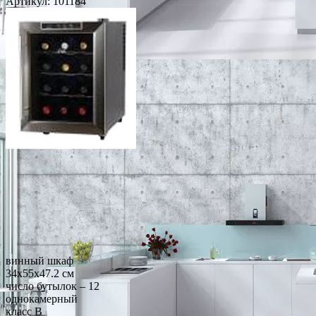
Артикул:
101184
винный шкаф
34x55x47.2 см
число бутылок – 12
однокамерный
класс B