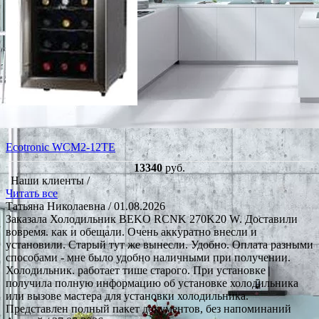
Ecotronic WCM2-12TE
13340
руб.
Наши клиенты /
Читать все
Татьяна Николаевна
/ 01.08.2026
Заказала Холодильник BEKO RCNK 270K20 W. Доставили
вовремя. как и обещали. Очень аккуратно внесли и
установили. Старый тут же вынесли. Удобно. Оплата разными
способами - мне было удобно наличными при получении.
Холодильник. работает тише старого. При установке
получила полную информацию об установке холодильника
или вызове мастера для установки холодильника.
Представлен полный пакет документов, без напоминаний