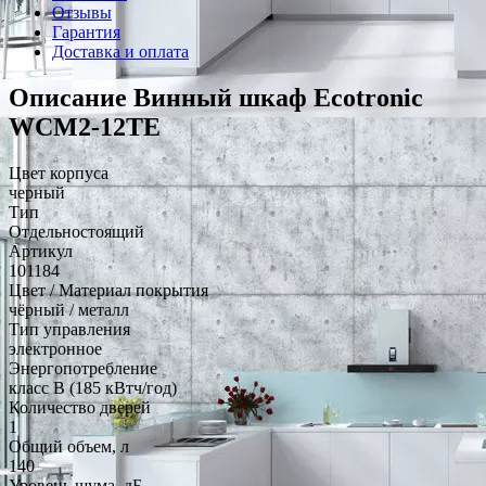
Отзывы
Гарантия
Доставка и оплата
Описание Винный шкаф Ecotronic
WCM2-12TE
Цвет корпуса
черный
Тип
Отдельностоящий
Артикул
101184
Цвет / Материал покрытия
чёрный / металл
Тип управления
электронное
Энергопотребление
класс B (185 кВтч/год)
Количество дверей
1
Общий объем, л
140
Уровень шума, дБ