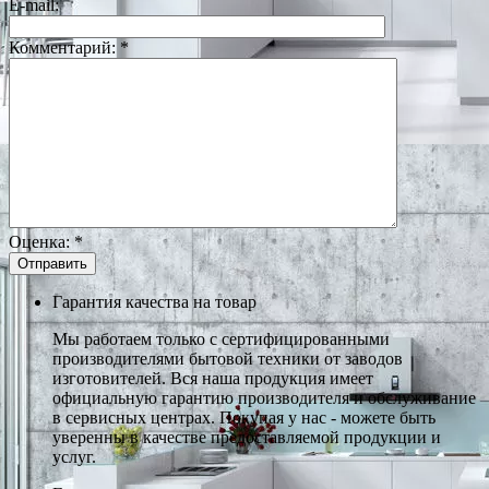
E-mail:
Комментарий:
*
Оценка:
*
Гарантия качества на товар
Мы работаем только с сертифицированными
производителями бытовой техники от заводов
изготовителей. Вся наша продукция имеет
официальную гарантию производителя и обслуживание
в сервисных центрах. Покупая у нас - можете быть
уверенны в качестве предоставляемой продукции и
услуг.