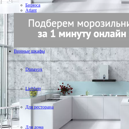
Бирюса
Atlant
Винные шкафы
Dunavox
Liebherr
Для ресторана
Для дома