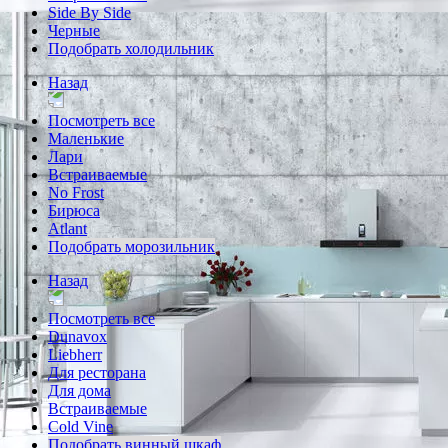
Side By Side
Черные
Подобрать холодильник
Назад
Посмотреть все
Маленькие
Лари
Встраиваемые
No Frost
Бирюса
Atlant
Подобрать морозильник
Назад
Посмотреть все
Dunavox
Liebherr
Для ресторана
Для дома
Встраиваемые
Cold Vine
Подобрать винный шкаф