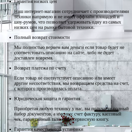
Гарантия низких цен
Наш интернет-магазин сотрудничает с производителями
техники напрямую и не имеет оффлайн площадей и
шоу-румов, что позволяет удерживать одну из самых
низких цен на рынке бытовой техники.
Полный возврат стоимости
Мы полностью вернем вам деньги если товар будет не
соответстовать описанию на сайте, либо не будет
доставлен вовремя.
Возврат платежа по счету
Если товар не соотвутствует описанию или имеет
другие несоответствия, мы возвращаем средства на счет,
с которого производилась оплата.
Юридическая защита и гарантия
Приобретая любую технику у нас, вы получаете полный
набор документов, а именно: счет фактуру, кассовый
чек, гарантийный талон или сервисную книгу.
Гарантия качественной установки