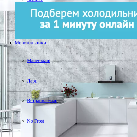
Морозильники
Маленькие
Лари
Встраиваемые
No Frost