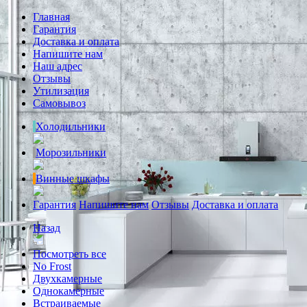
Главная
Гарантия
Доставка и оплата
Напишите нам
Наш адрес
Отзывы
Утилизация
Самовывоз
Холодильники
Морозильники
Винные шкафы
Гарантия
Напишите нам
Отзывы
Доставка и оплата
Назад
Посмотреть все
No Frost
Двухкамерные
Однокамерные
Встраиваемые