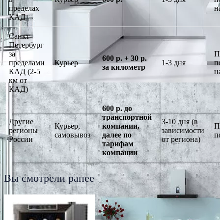
пределах
н
КАД
Санкт-
Петербург
за
П
600 р. + 30 р.
пределами
Курьер
1-3 дня
п
за километр
КАД (2-5
н
км от
КАД)
600 р. до
транспортной
Другие
3-10 дня (в
Курьер,
компании,
П
регионы
зависимости
самовывоз
далее по
п
России
от региона)
тарифам
компании
Вы смотрели ранее