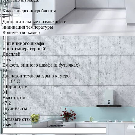
25
Класс энергопотребления
B
Дополнительные возможности
индикация температуры
Количество камер
1
Тип винного шкафа
монотемпературный
Дисплей
есть
Емкость винного шкафа (в бутылках)
12
Диапазон температуры в камере
7 - 18° С
Ширина, см
34
Высота, см
47.2
Глубина, см
55
Оставьте отзыв
Имя:
*