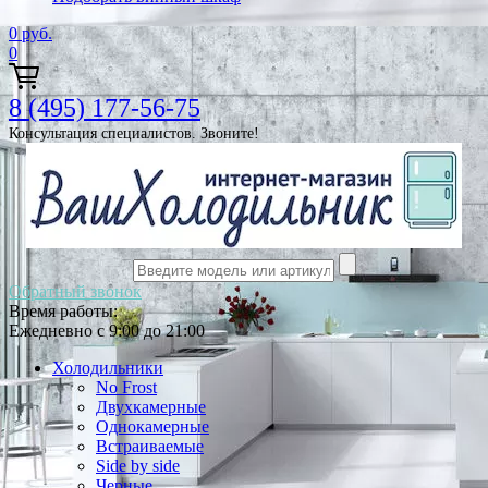
0
руб.
0
8 (495) 177-56-75
Консультация специалистов. Звоните!
Обратный звонок
Время работы:
Ежедневно с 9:00 до 21:00
Холодильники
No Frost
Двухкамерные
Однокамерные
Встраиваемые
Side by side
Черные