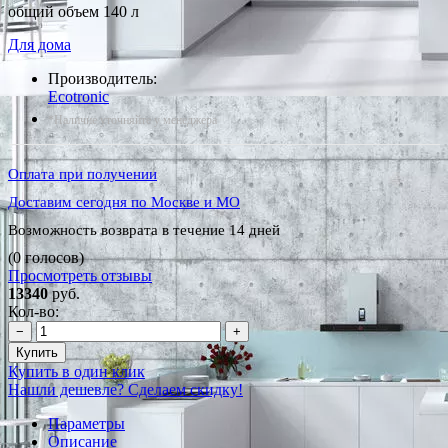
общий объем 140 л
Для дома
Производитель:
Ecotronic
*Наличие уточняйте у менеджера
Оплата при получении
Доставим сегодня по Москве и МО
Возможность возврата в течение 14 дней
(0 голосов)
Просмотреть отзывы
13340
руб.
Кол-во:
−
+
Купить
Купить в один клик
Нашли дешевле? Сделаем скидку!
Параметры
Описание