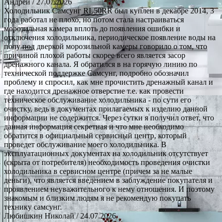
Андрей
/ 27.07.2026
Холодильник Самсунг RL50RR был куплен в декабре 2014, 3
года работал не плохо, но потом стала настраиваться
морозильная камера вплоть до появления ошибки и
отключения холодильника, периодическое появление воды на
полу под дверкой морозильной камеры говорило о том, что
причиной плохой работы скорее всего является засор
дренажного канала. Я обратился в на горячую линию по
технической поддержке Самсунг, подробно обозначил
проблему и спросил, как мне прочистить дренажный канал и
где находится дренажное отверстие т.е. как провести
техническое обслуживание холодильника - по сути его
очистку, ведь в документах прилагаемых к изделию данной
информации не содержится. Через сутки я получил ответ, что
данная информация секретная и что мне необходимо
обратится в официальный сервисный центр, который
проведет обслуживание моего холодильника. В
эксплуатационных документах на холодильник отсутствует
(скрыта от потребителя) необходимость проведения очистки
холодильника в сервисном центре (причем за не малые
деньги), что является введением в заблуждение покупателя и
проявлением неуважительного к нему отношения. И поэтому
знакомым и близким людям я не рекомендую покупать
технику самсунг.
Любишкин Николай
/ 24.07.2026