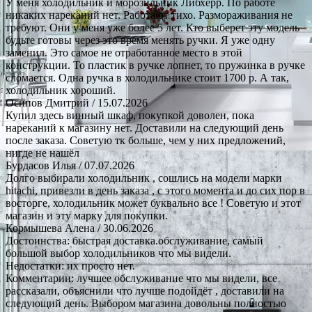
У меня холодильник и морозильник Либхерр. По работе
никаких нареканий нет. Работают тихо. Размораживания не
требуют. Они у меня уже более 5 лет. Кто выберет эту модель
будьте готовы через это время менять ручки. Я уже одну
заменил. Это самое не отработанное место в этой
конструкции. То пластик в ручке лопнет, то пружинка в ручке
сломается. Одна ручка в холодильнике стоит 1700 р. А так,
холодильник хороший.
Осипов Дмитрий
/ 15.07.2026
Купил здесь винный шкаф, покупкой доволен, пока
нареканий к магазину нет. Доставили на следующий день
после заказа. Советую тк больше, чем у них предложений,
нигде не нашёл
Бурдасов Илья
/ 07.07.2026
Долго выбирали холодильник , сошлись на модели марки
hitachi, привезли в день заказа , с этого момента и до сих пор в
восторге, холодильник может буквально все ! Советую и этот
магазин и эту марку для покупки.
Кормышева Алена
/ 30.06.2026
Достоинства: быстрая доставка.обслуживание, самый
большой выбор холодильников что мы видели.
Недостатки: их просто нет.
Комментарии: лучшее обслуживание что мы видели, все
рассказали, объяснили что лучше подойдёт , доставили на
следующий день. Выбором магазина довольны полностью