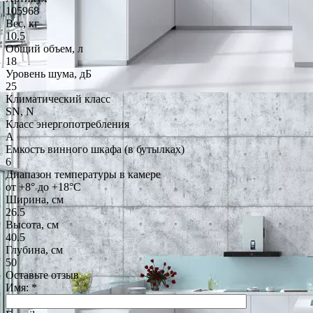
105968
Вес, кг
10.5
Общий объем, л
18
Уровень шума, дБ
25
Климатический класс
SN, N
Класс энергопотребления
A
Емкость винного шкафа (в бутылках)
6
Диапазон температуры в камере
от +8° до +18°C
Ширина, см
26.5
Высота, см
40.5
Глубина, см
50
Оставьте отзыв
Имя:
*