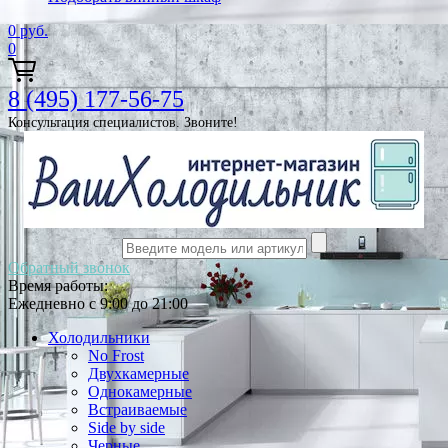
0
руб.
0
8 (495) 177-56-75
Консультация специалистов. Звоните!
Обратный звонок
Время работы:
Ежедневно с 9:00 до 21:00
Холодильники
No Frost
Двухкамерные
Однокамерные
Встраиваемые
Side by side
Черные