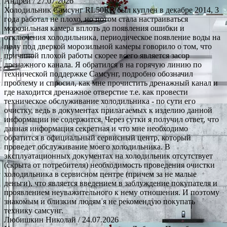
Андрей
/ 27.07.2026
Холодильник Самсунг RL50RR был куплен в декабре 2014, 3
года работал не плохо, но потом стала настраиваться
морозильная камера вплоть до появления ошибки и
отключения холодильника, периодическое появление воды на
полу под дверкой морозильной камеры говорило о том, что
причиной плохой работы скорее всего является засор
дренажного канала. Я обратился в на горячую линию по
технической поддержке Самсунг, подробно обозначил
проблему и спросил, как мне прочистить дренажный канал и
где находится дренажное отверстие т.е. как провести
техническое обслуживание холодильника - по сути его
очистку, ведь в документах прилагаемых к изделию данной
информации не содержится. Через сутки я получил ответ, что
данная информация секретная и что мне необходимо
обратится в официальный сервисный центр, который
проведет обслуживание моего холодильника. В
эксплуатационных документах на холодильник отсутствует
(скрыта от потребителя) необходимость проведения очистки
холодильника в сервисном центре (причем за не малые
деньги), что является введением в заблуждение покупателя и
проявлением неуважительного к нему отношения. И поэтому
знакомым и близким людям я не рекомендую покупать
технику самсунг.
Любишкин Николай
/ 24.07.2026