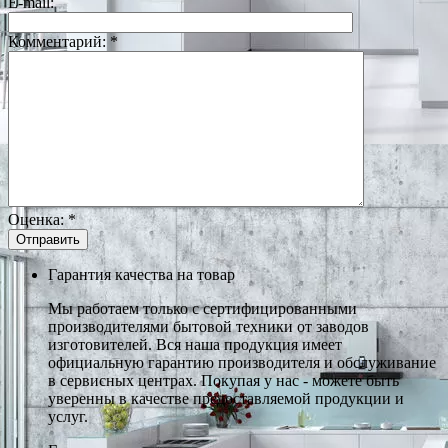
E-mail:
Комментарий:
*
Оценка:
*
Гарантия качества на товар
Мы работаем только с сертифицированными
производителями бытовой техники от заводов
изготовителей. Вся наша продукция имеет
официальную гарантию производителя и обслуживание
в сервисных центрах. Покупая у нас - можете быть
уверенны в качестве предоставляемой продукции и
услуг.