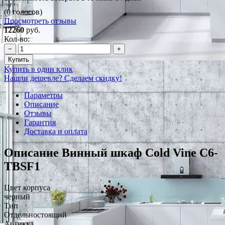
(0 голосов)
Просмотреть отзывы
12260
руб.
Кол-во:
−
+
Купить
Купить в один клик
Нашли дешевле? Сделаем скидку!
Параметры
Описание
Отзывы
Гарантия
Доставка и оплата
Описание Винный шкаф Cold Vine C6-
TBSF1
Цвет корпуса
черный
Тип
Отдельностоящий
Артикул