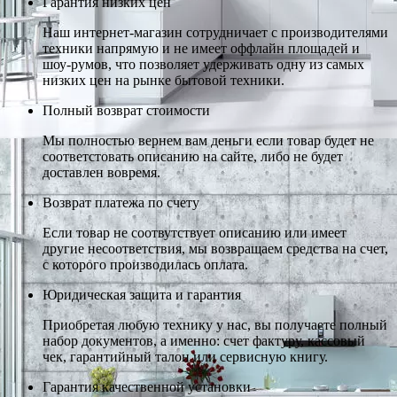
Гарантия низких цен
Наш интернет-магазин сотрудничает с производителями
техники напрямую и не имеет оффлайн площадей и
шоу-румов, что позволяет удерживать одну из самых
низких цен на рынке бытовой техники.
Полный возврат стоимости
Мы полностью вернем вам деньги если товар будет не
соответстовать описанию на сайте, либо не будет
доставлен вовремя.
Возврат платежа по счету
Если товар не соотвутствует описанию или имеет
другие несоответствия, мы возвращаем средства на счет,
с которого производилась оплата.
Юридическая защита и гарантия
Приобретая любую технику у нас, вы получаете полный
набор документов, а именно: счет фактуру, кассовый
чек, гарантийный талон или сервисную книгу.
Гарантия качественной установки