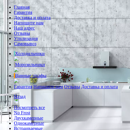
Главная
Гарантия
Доставка и оплата
Напишите нам
Наш адрес
Отзывы
Утилизация
Самовывоз
Холодильники
Морозильники
Винные шкафы
Гарантия
Напишите нам
Отзывы
Доставка и оплата
Назад
Посмотреть все
No Frost
Двухкамерные
Однокамерные
Встраиваемые