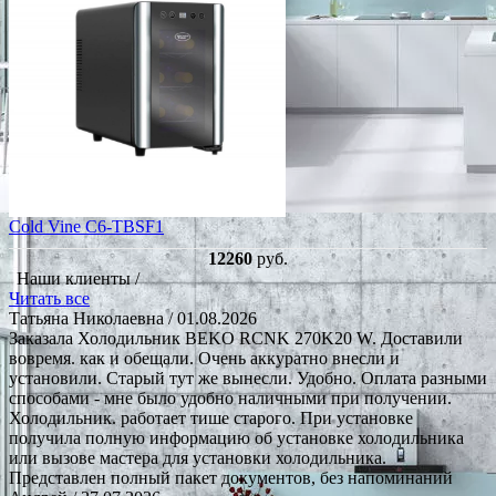
Cold Vine C6-TBSF1
12260
руб.
Наши клиенты /
Читать все
Татьяна Николаевна
/ 01.08.2026
Заказала Холодильник BEKO RCNK 270K20 W. Доставили
вовремя. как и обещали. Очень аккуратно внесли и
установили. Старый тут же вынесли. Удобно. Оплата разными
способами - мне было удобно наличными при получении.
Холодильник. работает тише старого. При установке
получила полную информацию об установке холодильника
или вызове мастера для установки холодильника.
Представлен полный пакет документов, без напоминаний