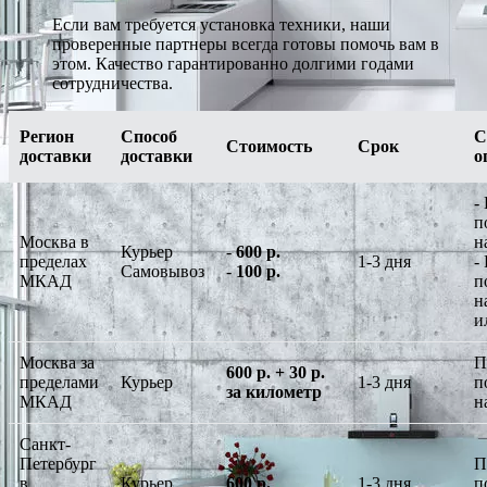
Если вам требуется установка техники, наши
проверенные партнеры всегда готовы помочь вам в
этом. Качество гарантированно долгими годами
сотрудничества.
Регион
Способ
С
Стоимость
Срок
доставки
доставки
о
-
п
Москва в
н
Курьер
-
600 р.
пределах
1-3 дня
-
Самовывоз
-
100 р.
МКАД
п
н
и
Москва за
П
600 р. + 30 р.
пределами
Курьер
1-3 дня
п
за километр
МКАД
н
Санкт-
Петербург
П
в
Курьер
600 р.
1-3 дня
п