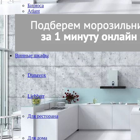
Бирюса
Atlant
Винные шкафы
Dunavox
Liebherr
Для ресторана
Для дома