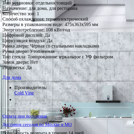
Тип установки: отдельностоящий
Назначение: для дома, для ресторана
Количество зон: 1
Способ охлаждения: термоэлектрический
Размеры в упакованном виде: 475x363x595 мм
Энергопотребление: 108 кВт/год
Цифровой дисплей: Да
Циркуляция воздуха: Да
Рамка двери: Чёрная со стальными накладками
Ручка двери: Утопленная
Тип стекла: Тонированное зеркальное с УФ фильтром
Замок двери: Нет
Подсветка: Да
Для дома
Производитель:
Cold Vine
*Наличие уточняйте у менеджера
Оплата при получении
Доставим сегодня по Москве и МО
Возможность возврата в течение 14 дней