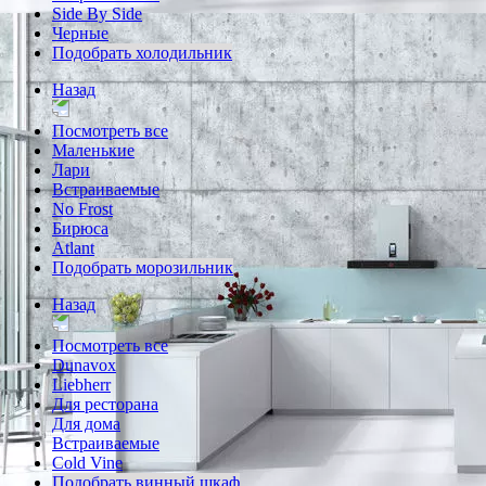
Side By Side
Черные
Подобрать холодильник
Назад
Посмотреть все
Маленькие
Лари
Встраиваемые
No Frost
Бирюса
Atlant
Подобрать морозильник
Назад
Посмотреть все
Dunavox
Liebherr
Для ресторана
Для дома
Встраиваемые
Cold Vine
Подобрать винный шкаф