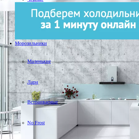
Морозильники
Маленькие
Лари
Встраиваемые
No Frost