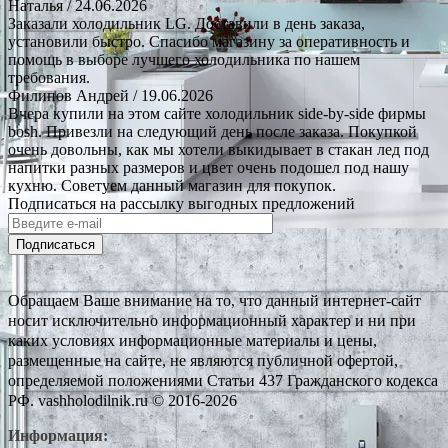
Наталья
/ 24.06.2026
Заказали холодильник LG. Доставили в день заказа,
установили быстро. Спасибо магазину за оперативность и
помощь в выборе лучшего холодильника по нашем
требования.
Филипов Андрей
/ 19.06.2026
Вчера купили на этом сайте холодильник side-by-side фирмы
bosh. Привезли на следующий день после заказа. Покупкой
очень довольны, как мы хотели выкидывает в стакан лед под
напитки разных размеров и цвет очень подошел под нашу
кухню. Советуем данный магазин для покупок.
Подписаться на рассылку выгодных предложений
Подписаться
Обращаем Ваше внимание на то, что данный интернет-сайт
носит исключительно информационный характер и ни при
каких условиях информационные материалы и цены,
размещенные на сайте, не являются публичной офертой,
определяемой положениями Статьи 437 Гражданского кодекса
РФ. vashholodilnik.ru © 2016-2026
Информация: