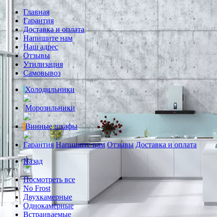
Главная
Гарантия
Доставка и оплата
Напишите нам
Наш адрес
Отзывы
Утилизация
Самовывоз
Холодильники
Морозильники
Винные шкафы
Гарантия
Напишите нам
Отзывы
Доставка и оплата
Назад
Посмотреть все
No Frost
Двухкамерные
Однокамерные
Встраиваемые