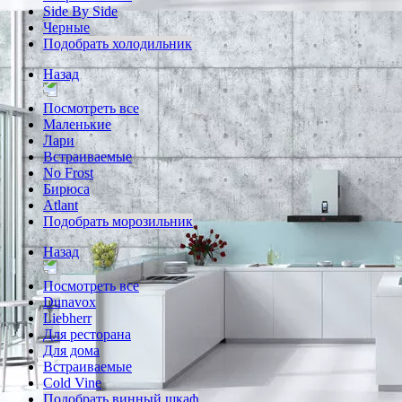
Side By Side
Черные
Подобрать холодильник
Назад
Посмотреть все
Маленькие
Лари
Встраиваемые
No Frost
Бирюса
Atlant
Подобрать морозильник
Назад
Посмотреть все
Dunavox
Liebherr
Для ресторана
Для дома
Встраиваемые
Cold Vine
Подобрать винный шкаф