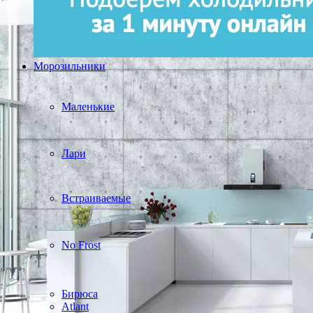
Морозильники
Маленькие
Лари
Встраиваемые
No Frost
Бирюса
Atlant