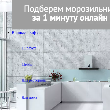
Винные шкафы
Dunavox
Liebherr
Для ресторана
Для дома