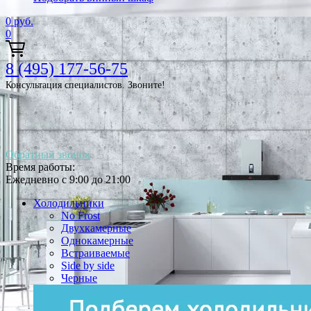
0
руб.
0
8 (495) 177-56-75
Консультация специалистов. Звоните!
Обратный звонок
Время работы:
Ежедневно с 9:00 до 21:00
Холодильники
No Frost
Двухкамерные
Однокамерные
Встраиваемые
Side by side
Черные