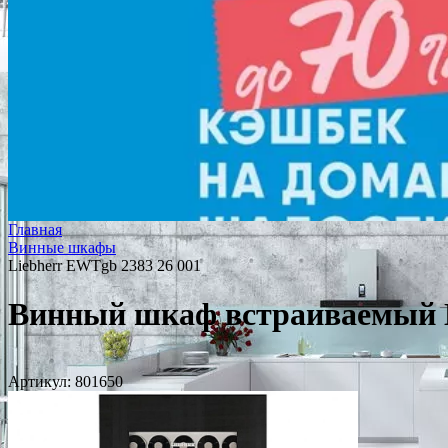
Главная
Винные шкафы
Liebherr EWTgb 2383 26 001
Винный шкаф встраиваемый L
Артикул:
801650