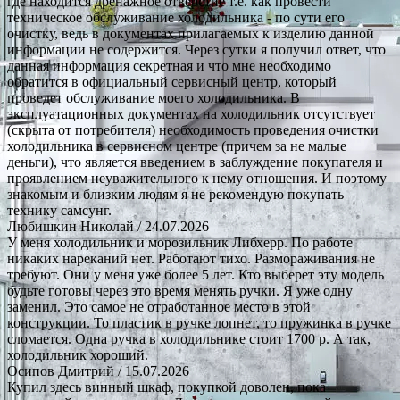
где находится дренажное отверстие т.е. как провести
техническое обслуживание холодильника - по сути его
очистку, ведь в документах прилагаемых к изделию данной
информации не содержится. Через сутки я получил ответ, что
данная информация секретная и что мне необходимо
обратится в официальный сервисный центр, который
проведет обслуживание моего холодильника. В
эксплуатационных документах на холодильник отсутствует
(скрыта от потребителя) необходимость проведения очистки
холодильника в сервисном центре (причем за не малые
деньги), что является введением в заблуждение покупателя и
проявлением неуважительного к нему отношения. И поэтому
знакомым и близким людям я не рекомендую покупать
технику самсунг.
Любишкин Николай
/ 24.07.2026
У меня холодильник и морозильник Либхерр. По работе
никаких нареканий нет. Работают тихо. Размораживания не
требуют. Они у меня уже более 5 лет. Кто выберет эту модель
будьте готовы через это время менять ручки. Я уже одну
заменил. Это самое не отработанное место в этой
конструкции. То пластик в ручке лопнет, то пружинка в ручке
сломается. Одна ручка в холодильнике стоит 1700 р. А так,
холодильник хороший.
Осипов Дмитрий
/ 15.07.2026
Купил здесь винный шкаф, покупкой доволен, пока