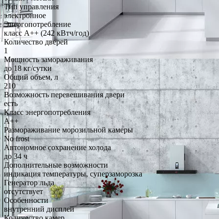
Тип управления
электронное
Энергопотребление
класс A++ (242 кВтч/год)
Количество дверей
1
Мощность замораживания
до 18 кг/cутки
Общий объем, л
210
Возможность перевешивания двери
есть
Класс энергопотребления
A++
Размораживание морозильной камеры
No frost
Автономное сохранение холода
до 34 ч
Дополнительные возможности
индикация температуры, суперзаморозка
Генератор льда
отсутствует
Особенности
внутренний дисплей
Количество камер