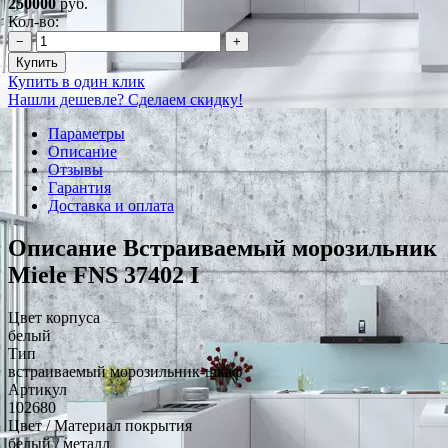
250000
руб.
Кол-во:
−
+
Купить
Купить в один клик
Нашли дешевле? Сделаем скидку!
Параметры
Описание
Отзывы
Гарантия
Доставка и оплата
Описание Встраиваемый морозильник
Miele FNS 37402 I
Цвет корпуса
белый
Тип
встраиваемый морозильник-шкаф
Артикул
102680
Цвет / Материал покрытия
белый / металл