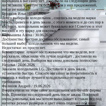
нареканий к магазину нет. Доставили на следующий день
после заказа. Советую тк больше, чем у них предложений,
нигде не нашёл
Бурдасов Илья
/ 07.07.2026
Долго выбирали холодильник , сошлись на модели марки
hitachi, привезли в день заказа , с этого момента и до сих пор в
восторге, холодильник может буквально все ! Советую и этот
магазин и эту марку для покупки.
Кормышева Алена
/ 30.06.2026
Достоинства: быстрая доставка.обслуживание, самый
большой выбор холодильников что мы видели.
Недостатки: их просто нет.
Комментарии: лучшее обслуживание что мы видели, все
рассказали, объяснили что лучше подойдёт , доставили на
следующий день. Выбором магазина довольны полностью
Наталья
/ 24.06.2026
Заказали холодильник LG. Доставили в день заказа,
установили быстро. Спасибо магазину за оперативность и
помощь в выборе лучшего холодильника по нашем
требования.
Филипов Андрей
/ 19.06.2026
Вчера купили на этом сайте холодильник side-by-side фирмы
bosh. Привезли на следующий день после заказа. Покупкой
очень довольны, как мы хотели выкидывает в стакан лед под
напитки разных размеров и цвет очень подошел под нашу