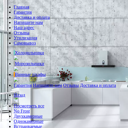
Главная
Гарантия
Доставка и оплата
Напишите нам
Наш адрес
Отзывы
Утилизация
Самовывоз
Холодильники
Морозильники
Винные шкафы
Гарантия
Напишите нам
Отзывы
Доставка и оплата
Назад
Посмотреть все
No Frost
Двухкамерные
Однокамерные
Встраиваемые