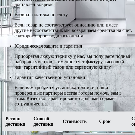
доставлен вовремя.
Возврат платежа по счету
Если товар не соотвутствует описанию или имеет
другие несоответствия, мы возвращаем средства на счет,
с которого производилась оплата.
Юридическая защита и гарантия
Приобретая любую технику у нас, вы получаете полный
набор документов, а именно: счет фактуру, кассовый
чек, гарантийный талон или сервисную книгу.
Гарантия качественной установки
Если вам требуется установка техники, наши
проверенные партнеры всегда готовы помочь вам в
этом. Качество гарантированно долгими годами
сотрудничества.
Регион
Способ
С
Стоимость
Срок
доставки
доставки
о