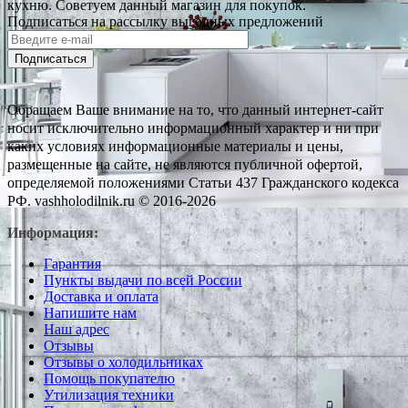
кухню. Советуем данный магазин для покупок.
Подписаться на рассылку выгодных предложений
Подписаться
Обращаем Ваше внимание на то, что данный интернет-сайт
носит исключительно информационный характер и ни при
каких условиях информационные материалы и цены,
размещенные на сайте, не являются публичной офертой,
определяемой положениями Статьи 437 Гражданского кодекса
РФ. vashholodilnik.ru © 2016-2026
Информация:
Гарантия
Пункты выдачи по всей России
Доставка и оплата
Напишите нам
Наш адрес
Отзывы
Отзывы о холодильниках
Помощь покупателю
Утилизация техники