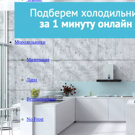
Морозильники
Маленькие
Лари
Встраиваемые
No Frost