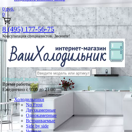
0
руб.
0
8 (495) 177-56-75
Консультация специалистов. Звоните!
Обратный звонок
Время работы:
Ежедневно с 9:00 до 21:00
Холодильники
No Frost
Двухкамерные
Однокамерные
Встраиваемые
Side by side
Черные