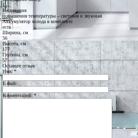
1
Индикация
повышения температуры – световая и звуковая
Аккумулятор холода в комплекте
есть
Ширина, см
56
Высота, см
177
Глубина, см
57
Оставьте отзыв
Имя:
*
E-mail:
Комментарий:
*