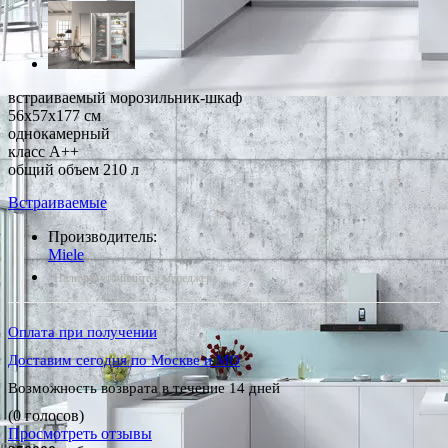
встраиваемый морозильник-шкаф
56x57x177 см
однокамерный
класс A++
общий объем 210 л
Встраиваемые
Производитель:
Miele
*Наличие уточняйте у менеджера
Оплата при получении
Доставим сегодня по Москве и МО
Возможность возврата в течение 14 дней
(0 голосов)
Просмотреть отзывы