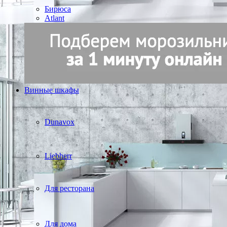
Бирюса
Atlant
Винные шкафы
Dunavox
Liebherr
Для ресторана
Для дома