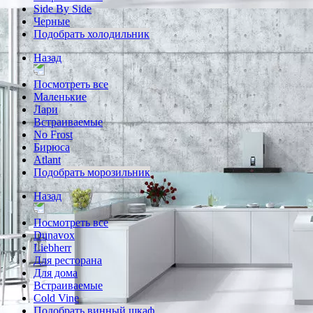
Side By Side
Черные
Подобрать холодильник
Назад
Посмотреть все
Маленькие
Лари
Встраиваемые
No Frost
Бирюса
Atlant
Подобрать морозильник
Назад
Посмотреть все
Dunavox
Liebherr
Для ресторана
Для дома
Встраиваемые
Cold Vine
Подобрать винный шкаф