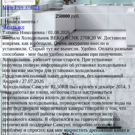
Miele FNS 37402 I
250000
руб.
Наши клиенты /
Читать все
Татьяна Николаевна
/ 01.08.2026
Заказала Холодильник BEKO RCNK 270K20 W. Доставили
вовремя. как и обещали. Очень аккуратно внесли и
установили. Старый тут же вынесли. Удобно. Оплата разными
способами - мне было удобно наличными при получении.
Холодильник. работает тише старого. При установке
получила полную информацию об установке холодильника
или вызове мастера для установки холодильника.
Представлен полный пакет документов, без напоминаний
Андрей
/ 27.07.2026
Холодильник Самсунг RL50RR был куплен в декабре 2014, 3
года работал не плохо, но потом стала настраиваться
морозильная камера вплоть до появления ошибки и
отключения холодильника, периодическое появление воды на
полу под дверкой морозильной камеры говорило о том, что
причиной плохой работы скорее всего является засор
дренажного канала. Я обратился в на горячую линию по
технической поддержке Самсунг, подробно обозначил
проблему и спросил, как мне прочистить дренажный канал и