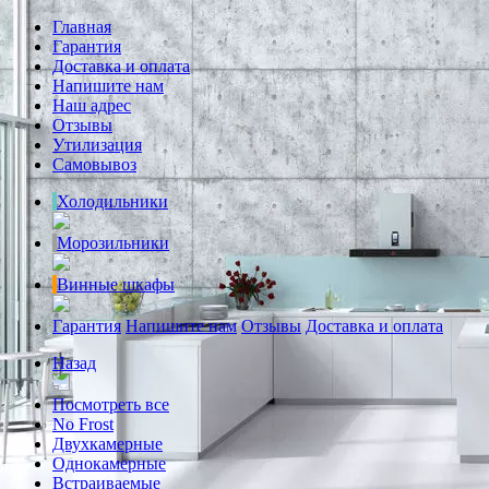
Главная
Гарантия
Доставка и оплата
Напишите нам
Наш адрес
Отзывы
Утилизация
Самовывоз
Холодильники
Морозильники
Винные шкафы
Гарантия
Напишите нам
Отзывы
Доставка и оплата
Назад
Посмотреть все
No Frost
Двухкамерные
Однокамерные
Встраиваемые