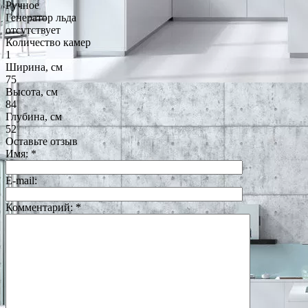
Ручное
Генератор льда
отсутствует
Количество камер
1
Ширина, см
75
Высота, см
84
Глубина, см
52
Оставьте отзыв
Имя:
*
E-mail:
Комментарий:
*