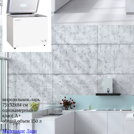
морозильник-ларь
75x52x84 см
однокамерный
класс A+
общий объем 150 л
Маленькие
Лари