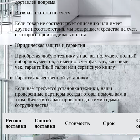
доставлен вовремя.
Возврат платежа по счету
Если товар не соотвутствует описанию или имеет
другие несоответствия, мы возвращаем средства на счет,
с которого производилась оплата.
Юридическая защита и гарантия
Приобретая любую технику у нас, вы получаете полный
набор документов, а именно: счет фактуру, кассовый
чек, гарантийный талон или сервисную книгу.
Гарантия качественной установки
Если вам требуется установка техники, наши
проверенные партнеры всегда готовы помочь вам в
этом. Качество гарантированно долгими годами
сотрудничества.
Регион
Способ
С
Стоимость
Срок
доставки
доставки
о
-