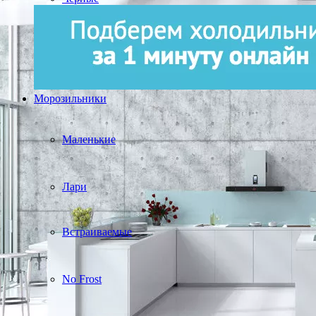
Морозильники
Маленькие
Лари
Встраиваемые
No Frost