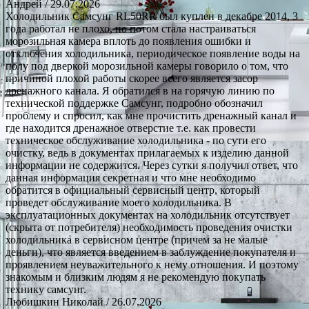
Андрей
/ 29.07.2026
Холодильник Самсунг RL50RR был куплен в декабре 2014, 3
года работал не плохо, но потом стала настраиваться
морозильная камера вплоть до появления ошибки и
отключения холодильника, периодическое появление воды на
полу под дверкой морозильной камеры говорило о том, что
причиной плохой работы скорее всего является засор
дренажного канала. Я обратился в на горячую линию по
технической поддержке Самсунг, подробно обозначил
проблему и спросил, как мне прочистить дренажный канал и
где находится дренажное отверстие т.е. как провести
техническое обслуживание холодильника - по сути его
очистку, ведь в документах прилагаемых к изделию данной
информации не содержится. Через сутки я получил ответ, что
данная информация секретная и что мне необходимо
обратится в официальный сервисный центр, который
проведет обслуживание моего холодильника. В
эксплуатационных документах на холодильник отсутствует
(скрыта от потребителя) необходимость проведения очистки
холодильника в сервисном центре (причем за не малые
деньги), что является введением в заблуждение покупателя и
проявлением неуважительного к нему отношения. И поэтому
знакомым и близким людям я не рекомендую покупать
технику самсунг.
Любишкин Николай
/ 26.07.2026