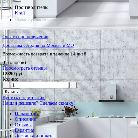
Производитель:
Kraft
*Наличие уточняйте у менеджера
Оплата при получении
Доставим сегодня по Москве и МО
Возможность возврата в течение 14 дней
(0 голосов)
Просмотреть отзывы
12390
руб.
Кол-во:
−
+
Купить
Купить в один клик
Нашли дешевле? Сделаем скидку!
Параметры
Описание
Отзывы
Гарантия
Доставка и оплата