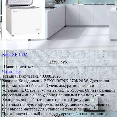
Kraft XF-150A
12390
руб.
Наши клиенты /
Читать все
Татьяна Николаевна
/ 03.08.2026
Заказала Холодильник BEKO RCNK 270K20 W. Доставили
вовремя. как и обещали. Очень аккуратно внесли и
установили. Старый тут же вынесли. Удобно. Оплата разными
способами - мне было удобно наличными при получении.
Холодильник. работает тише старого. При установке
получила полную информацию об установке холодильника
или вызове мастера для установки холодильника.
Представлен полный пакет документов, без напоминаний