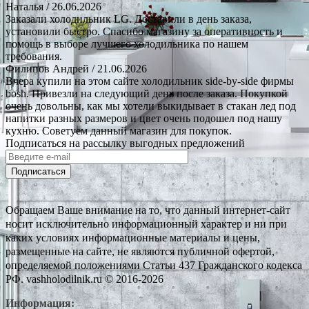
Наталья
/ 26.06.2026
Заказали холодильник LG. Доставили в день заказа,
установили быстро. Спасибо магазину за оперативность и
помощь в выборе лучшего холодильника по нашем
требования.
Филипов Андрей
/ 21.06.2026
Вчера купили на этом сайте холодильник side-by-side фирмы
bosh. Привезли на следующий день после заказа. Покупкой
очень довольны, как мы хотели выкидывает в стакан лед под
напитки разных размеров и цвет очень подошел под нашу
кухню. Советуем данный магазин для покупок.
Подписаться на рассылку выгодных предложений
Подписаться
Обращаем Ваше внимание на то, что данный интернет-сайт
носит исключительно информационный характер и ни при
каких условиях информационные материалы и цены,
размещенные на сайте, не являются публичной офертой,
определяемой положениями Статьи 437 Гражданского кодекса
РФ. vashholodilnik.ru © 2016-2026
Информация: