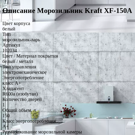
Описание Морозильник Kraft XF-150A
Цвет корпуса
белый
Тип
морозильник-ларь
Артикул
102034
Цвет / Материал покрытия
белый / металл
Тип управления
электромеханическое
Энергопотребление
класс A+
Хладагент
R600a (изобутан)
Количество дверей
1
Общий объем, л
150
Класс энергопотребления
A+
Размораживание морозильной камеры