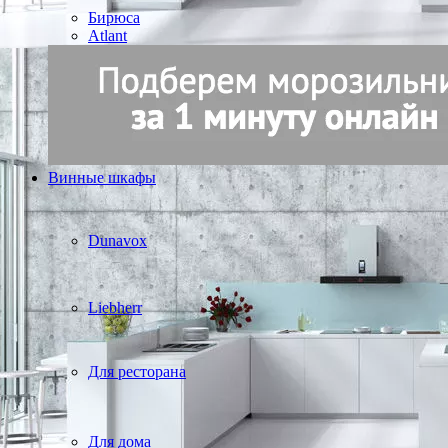
Бирюса
Atlant
Винные шкафы
Dunavox
Liebherr
Для ресторана
Для дома