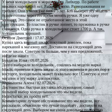
У меня холодильник и морозильник Либхерр. По работе
никаких нареканий нет. Работают тихо. Размораживания не
требуют. Они у меня уже более 5 лет. Кто выберет эту модель
будьте готовы через это время менять ручки. Я уже одну
заменил. Это самое не отработанное место в этой
конструкции. То пластик в ручке лопнет, то пружинка в ручке
сломается. Одна ручка в холодильнике стоит 1700 р. А так,
холодильник хороший.
Осипов Дмитрий
/ 17.07.2026
Купил здесь винный шкаф, покупкой доволен, пока
нареканий к магазину нет. Доставили на следующий день
после заказа. Советую тк больше, чем у них предложений,
нигде не нашёл
Бурдасов Илья
/ 09.07.2026
Долго выбирали холодильник , сошлись на модели марки
hitachi, привезли в день заказа , с этого момента и до сих пор в
восторге, холодильник может буквально все ! Советую и этот
магазин и эту марку для покупки.
Кормышева Алена
/ 02.07.2026
Достоинства: быстрая доставка.обслуживание, самый
большой выбор холодильников что мы видели.
Недостатки: их просто нет.
Комментарии: лучшее обслуживание что мы видели, все
рассказали, объяснили что лучше подойдёт , доставили на
следующий день. Выбором магазина довольны полностью