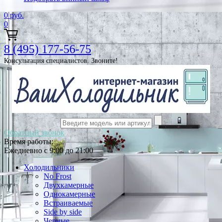
0
руб.
0
8 (495) 177-56-75
Консультация специалистов. Звоните!
Обратный звонок
Время работы:
Ежедневно с 9:00 до 21:00
Холодильники
No Frost
Двухкамерные
Однокамерные
Встраиваемые
Side by side
Черные