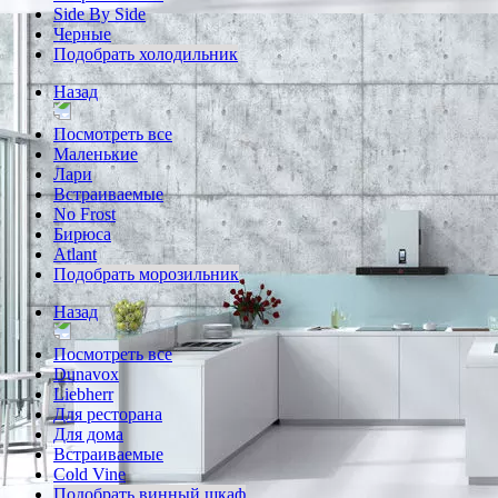
Side By Side
Черные
Подобрать холодильник
Назад
Посмотреть все
Маленькие
Лари
Встраиваемые
No Frost
Бирюса
Atlant
Подобрать морозильник
Назад
Посмотреть все
Dunavox
Liebherr
Для ресторана
Для дома
Встраиваемые
Cold Vine
Подобрать винный шкаф