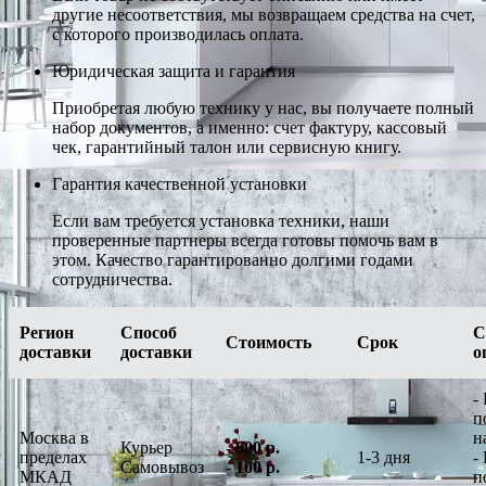
другие несоответствия, мы возвращаем средства на счет,
с которого производилась оплата.
Юридическая защита и гарантия
Приобретая любую технику у нас, вы получаете полный
набор документов, а именно: счет фактуру, кассовый
чек, гарантийный талон или сервисную книгу.
Гарантия качественной установки
Если вам требуется установка техники, наши
проверенные партнеры всегда готовы помочь вам в
этом. Качество гарантированно долгими годами
сотрудничества.
Регион
Способ
С
Стоимость
Срок
доставки
доставки
о
-
п
Москва в
н
Курьер
-
600 р.
пределах
1-3 дня
-
Самовывоз
-
100 р.
МКАД
п