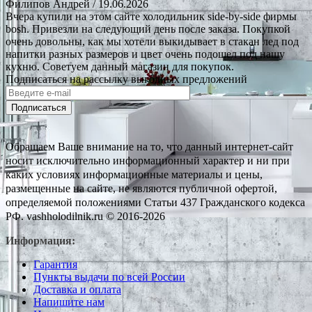
Филипов Андрей
/ 19.06.2026
Вчера купили на этом сайте холодильник side-by-side фирмы
bosh. Привезли на следующий день после заказа. Покупкой
очень довольны, как мы хотели выкидывает в стакан лед под
напитки разных размеров и цвет очень подошел под нашу
кухню. Советуем данный магазин для покупок.
Подписаться на рассылку выгодных предложений
Подписаться
Обращаем Ваше внимание на то, что данный интернет-сайт
носит исключительно информационный характер и ни при
каких условиях информационные материалы и цены,
размещенные на сайте, не являются публичной офертой,
определяемой положениями Статьи 437 Гражданского кодекса
РФ. vashholodilnik.ru © 2016-2026
Информация:
Гарантия
Пункты выдачи по всей России
Доставка и оплата
Напишите нам