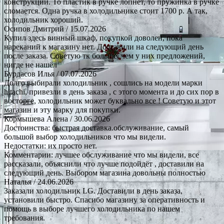
конструкции. То пластик в ручке лопнет, то пружинка в ручке
сломается. Одна ручка в холодильнике стоит 1700 р. А так,
холодильник хороший.
Осипов Дмитрий
/ 15.07.2026
Купил здесь винный шкаф, покупкой доволен, пока
нареканий к магазину нет. Доставили на следующий день
после заказа. Советую тк больше, чем у них предложений,
нигде не нашёл
Бурдасов Илья
/ 07.07.2026
Долго выбирали холодильник , сошлись на модели марки
hitachi, привезли в день заказа , с этого момента и до сих пор в
восторге, холодильник может буквально все ! Советую и этот
магазин и эту марку для покупки.
Кормышева Алена
/ 30.06.2026
Достоинства: быстрая доставка.обслуживание, самый
большой выбор холодильников что мы видели.
Недостатки: их просто нет.
Комментарии: лучшее обслуживание что мы видели, все
рассказали, объяснили что лучше подойдёт , доставили на
следующий день. Выбором магазина довольны полностью
Наталья
/ 24.06.2026
Заказали холодильник LG. Доставили в день заказа,
установили быстро. Спасибо магазину за оперативность и
помощь в выборе лучшего холодильника по нашем
требования.