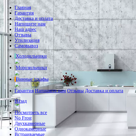
Главная
Гарантия
Доставка и оплата
Напишите нам
Наш адрес
Отзывы
Утилизация
Самовывоз
Холодильники
Морозильники
Винные шкафы
Гарантия
Напишите нам
Отзывы
Доставка и оплата
Назад
Посмотреть все
No Frost
Двухкамерные
Однокамерные
Встраиваемые