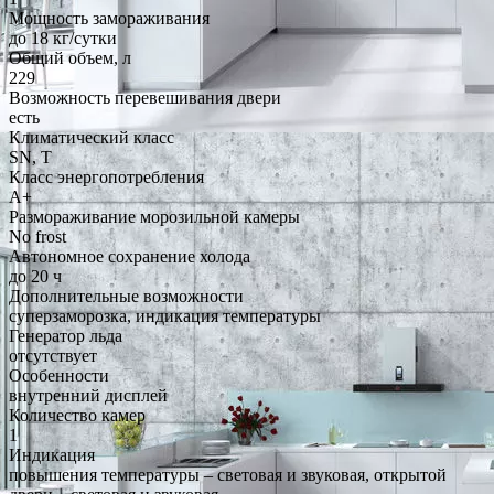
Мощность замораживания
до 18 кг/cутки
Общий объем, л
229
Возможность перевешивания двери
есть
Климатический класс
SN, T
Класс энергопотребления
A+
Размораживание морозильной камеры
No frost
Автономное сохранение холода
до 20 ч
Дополнительные возможности
суперзаморозка, индикация температуры
Генератор льда
отсутствует
Особенности
внутренний дисплей
Количество камер
1
Индикация
повышения температуры – световая и звуковая, открытой