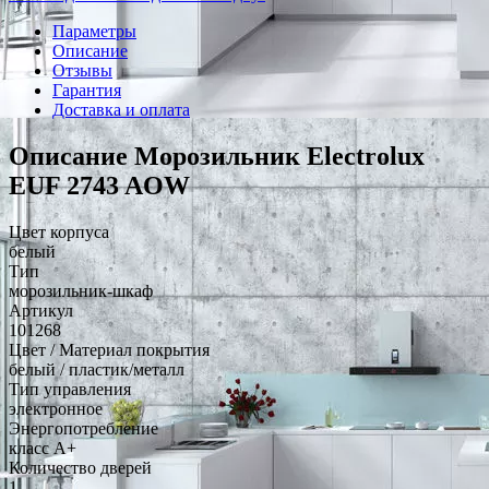
Параметры
Описание
Отзывы
Гарантия
Доставка и оплата
Описание Морозильник Electrolux
EUF 2743 AOW
Цвет корпуса
белый
Тип
морозильник-шкаф
Артикул
101268
Цвет / Материал покрытия
белый / пластик/металл
Тип управления
электронное
Энергопотребление
класс A+
Количество дверей
1