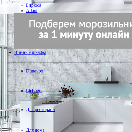
Бирюса
Atlant
Винные шкафы
Dunavox
Liebherr
Для ресторана
Для дома