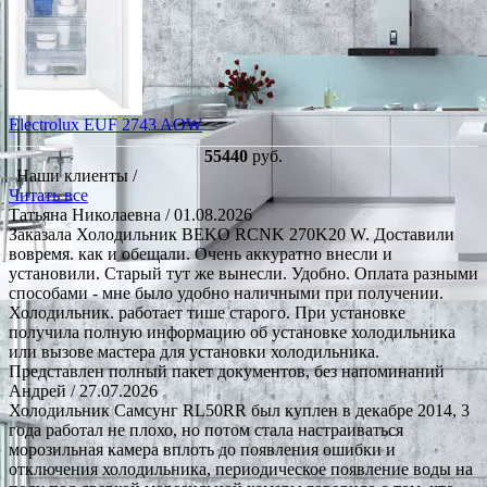
Electrolux EUF 2743 AOW
55440
руб.
Наши клиенты /
Читать все
Татьяна Николаевна
/ 01.08.2026
Заказала Холодильник BEKO RCNK 270K20 W. Доставили
вовремя. как и обещали. Очень аккуратно внесли и
установили. Старый тут же вынесли. Удобно. Оплата разными
способами - мне было удобно наличными при получении.
Холодильник. работает тише старого. При установке
получила полную информацию об установке холодильника
или вызове мастера для установки холодильника.
Представлен полный пакет документов, без напоминаний
Андрей
/ 27.07.2026
Холодильник Самсунг RL50RR был куплен в декабре 2014, 3
года работал не плохо, но потом стала настраиваться
морозильная камера вплоть до появления ошибки и
отключения холодильника, периодическое появление воды на