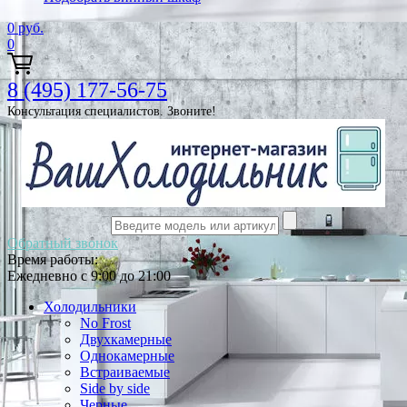
0
руб.
0
8 (495) 177-56-75
Консультация специалистов. Звоните!
Обратный звонок
Время работы:
Ежедневно с 9:00 до 21:00
Холодильники
No Frost
Двухкамерные
Однокамерные
Встраиваемые
Side by side
Черные