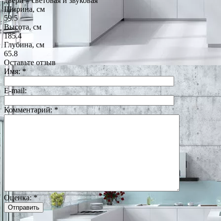
двери – световая и звуковая
Ширина, см
59.5
Высота, см
185.4
Глубина, см
65.8
Оставьте отзыв
Имя:
*
E-mail:
Комментарий:
*
Оценка:
*