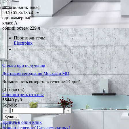
морозильник-шкаф
59.5x65.8x185.4 см
однокамерный
класс A+
общий объем 229 л
Производитель:
Electrolux
*Наличие уточняйте у менеджера
Оплата при получении
Доставим сегодня по Москве и МО
Возможность возврата в течение 14 дней
(0 голосов)
Просмотреть отзывы
55440
руб.
Кол-во:
−
+
Купить
Купить в один клик
Нашли дешевле? Сделаем скидку!