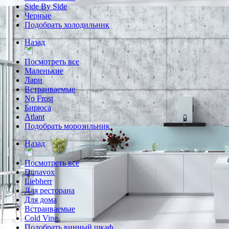
Side By Side
Черные
Подобрать холодильник
Назад
Посмотреть все
Маленькие
Лари
Встраиваемые
No Frost
Бирюса
Atlant
Подобрать морозильник
Назад
Посмотреть все
Dunavox
Liebherr
Для ресторана
Для дома
Встраиваемые
Cold Vine
Подобрать винный шкаф