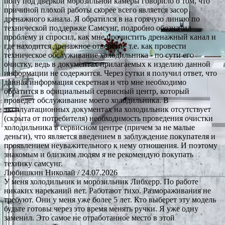
полу под дверкой морозильной камеры говорило о том, что
причиной плохой работы скорее всего является засор
дренажного канала. Я обратился в на горячую линию по
технической поддержке Самсунг, подробно обозначил
проблему и спросил, как мне прочистить дренажный канал и
где находится дренажное отверстие т.е. как провести
техническое обслуживание холодильника - по сути его
очистку, ведь в документах прилагаемых к изделию данной
информации не содержится. Через сутки я получил ответ, что
данная информация секретная и что мне необходимо
обратится в официальный сервисный центр, который
проведет обслуживание моего холодильника. В
эксплуатационных документах на холодильник отсутствует
(скрыта от потребителя) необходимость проведения очистки
холодильника в сервисном центре (причем за не малые
деньги), что является введением в заблуждение покупателя и
проявлением неуважительного к нему отношения. И поэтому
знакомым и близким людям я не рекомендую покупать
технику самсунг.
Любишкин Николай
/ 24.07.2026
У меня холодильник и морозильник Либхерр. По работе
никаких нареканий нет. Работают тихо. Размораживания не
требуют. Они у меня уже более 5 лет. Кто выберет эту модель
будьте готовы через это время менять ручки. Я уже одну
заменил. Это самое не отработанное место в этой