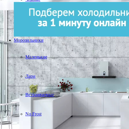
Морозильники
Маленькие
Лари
Встраиваемые
No Frost