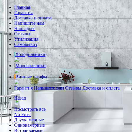
Главная
Гарантия
Доставка и оплата
Напишите нам
Наш адрес
Отзывы
Утилизация
Самовывоз
Холодильники
Морозильники
Винные шкафы
Гарантия
Напишите нам
Отзывы
Доставка и оплата
Назад
Посмотреть все
No Frost
Двухкамерные
Однокамерные
Встраиваемые