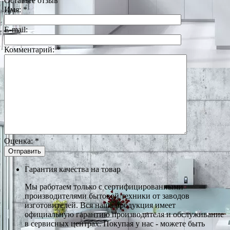
Оставьте отзыв
Имя:
*
E-mail:
Комментарий:
*
Оценка:
*
Гарантия качества на товар
Мы работаем только с сертифицированными
производителями бытовой техники от заводов
изготовителей. Вся наша продукция имеет
официальную гарантию производителя и обслуживание
в сервисных центрах. Покупая у нас - можете быть