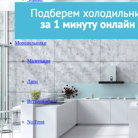
Морозильники
Маленькие
Лари
Встраиваемые
No Frost