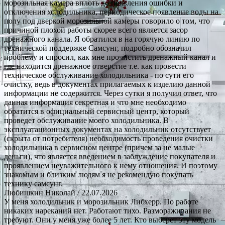
морозильная камера вплоть до появления ошибки и
отключения холодильника, периодическое появление воды на
полу под дверкой морозильной камеры говорило о том, что
причиной плохой работы скорее всего является засор
дренажного канала. Я обратился в на горячую линию по
технической поддержке Самсунг, подробно обозначил
проблему и спросил, как мне прочистить дренажный канал и
где находится дренажное отверстие т.е. как провести
техническое обслуживание холодильника - по сути его
очистку, ведь в документах прилагаемых к изделию данной
информации не содержится. Через сутки я получил ответ, что
данная информация секретная и что мне необходимо
обратится в официальный сервисный центр, который
проведет обслуживание моего холодильника. В
эксплуатационных документах на холодильник отсутствует
(скрыта от потребителя) необходимость проведения очистки
холодильника в сервисном центре (причем за не малые
деньги), что является введением в заблуждение покупателя и
проявлением неуважительного к нему отношения. И поэтому
знакомым и близким людям я не рекомендую покупать
технику самсунг.
Любишкин Николай
/ 22.07.2026
У меня холодильник и морозильник Либхерр. По работе
никаких нареканий нет. Работают тихо. Размораживания не
требуют. Они у меня уже более 5 лет. Кто выберет эту модель