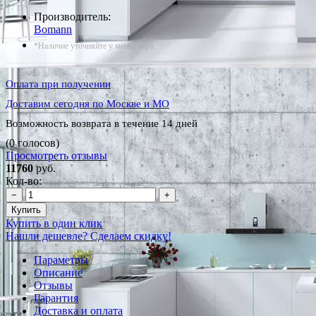
Производитель:
Bomann
*Наличие уточняйте у менеджера
Оплата при получении
Доставим сегодня по Москве и МО
Возможность возврата в течение 14 дней
(0 голосов)
Просмотреть отзывы
11760
руб.
Кол-во:
−
+
Купить
Купить в один клик
Нашли дешевле? Сделаем скидку!
Параметры
Описание
Отзывы
Гарантия
Доставка и оплата