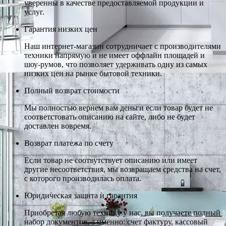
уверенны в качестве предоставляемой продукции и
услуг.
Гарантия низких цен
Наш интернет-магазин сотрудничает с производителями
техники напрямую и не имеет оффлайн площадей и
шоу-румов, что позволяет удерживать одну из самых
низких цен на рынке бытовой техники.
Полный возврат стоимости
Мы полностью вернем вам деньги если товар будет не
соответстовать описанию на сайте, либо не будет
доставлен вовремя.
Возврат платежа по счету
Если товар не соотвутствует описанию или имеет
другие несоответствия, мы возвращаем средства на счет,
с которого производилась оплата.
Юридическая защита и гарантия
Приобретая любую технику у нас, вы получаете полный
набор документов, а именно: счет фактуру, кассовый