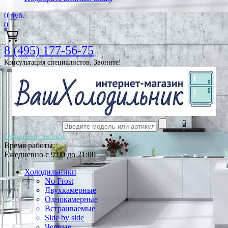
0
руб.
0
8 (495) 177-56-75
Консультация специалистов. Звоните!
Обратный звонок
Время работы:
Ежедневно с 9:00 до 21:00
Холодильники
No Frost
Двухкамерные
Однокамерные
Встраиваемые
Side by side
Черные