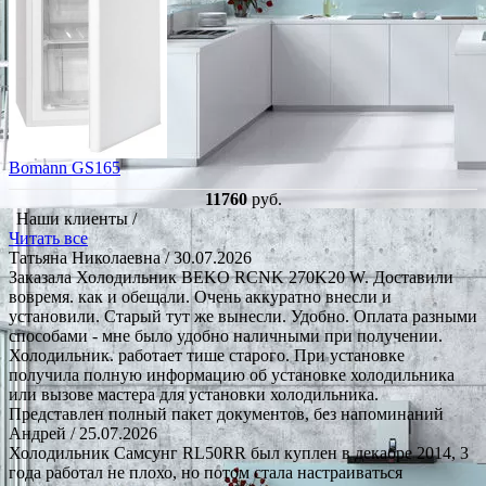
Bomann GS165
11760
руб.
Наши клиенты /
Читать все
Татьяна Николаевна
/ 30.07.2026
Заказала Холодильник BEKO RCNK 270K20 W. Доставили
вовремя. как и обещали. Очень аккуратно внесли и
установили. Старый тут же вынесли. Удобно. Оплата разными
способами - мне было удобно наличными при получении.
Холодильник. работает тише старого. При установке
получила полную информацию об установке холодильника
или вызове мастера для установки холодильника.
Представлен полный пакет документов, без напоминаний
Андрей
/ 25.07.2026
Холодильник Самсунг RL50RR был куплен в декабре 2014, 3
года работал не плохо, но потом стала настраиваться