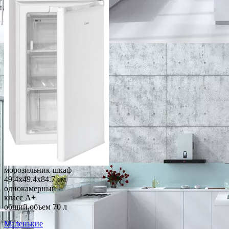
морозильник-шкаф
49.4x49.4x84.7 см
однокамерный
класс A+
общий объем 70 л
Маленькие