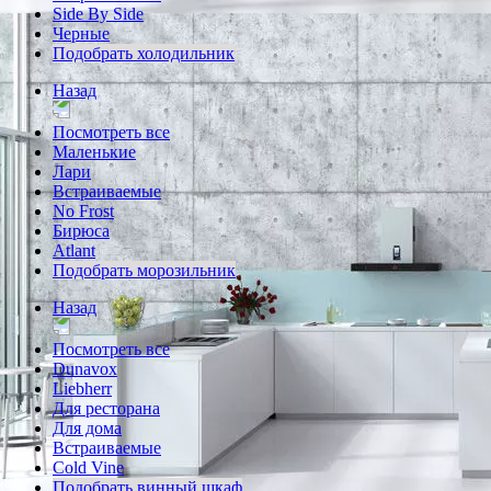
Side By Side
Черные
Подобрать холодильник
Назад
Посмотреть все
Маленькие
Лари
Встраиваемые
No Frost
Бирюса
Atlant
Подобрать морозильник
Назад
Посмотреть все
Dunavox
Liebherr
Для ресторана
Для дома
Встраиваемые
Cold Vine
Подобрать винный шкаф