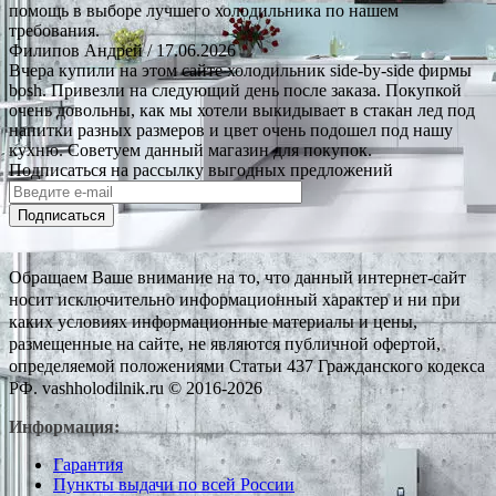
помощь в выборе лучшего холодильника по нашем
требования.
Филипов Андрей
/ 17.06.2026
Вчера купили на этом сайте холодильник side-by-side фирмы
bosh. Привезли на следующий день после заказа. Покупкой
очень довольны, как мы хотели выкидывает в стакан лед под
напитки разных размеров и цвет очень подошел под нашу
кухню. Советуем данный магазин для покупок.
Подписаться на рассылку выгодных предложений
Подписаться
Обращаем Ваше внимание на то, что данный интернет-сайт
носит исключительно информационный характер и ни при
каких условиях информационные материалы и цены,
размещенные на сайте, не являются публичной офертой,
определяемой положениями Статьи 437 Гражданского кодекса
РФ. vashholodilnik.ru © 2016-2026
Информация:
Гарантия
Пункты выдачи по всей России