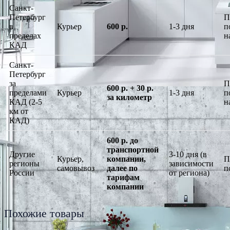
Санкт-
Петербург
П
в
Курьер
600 р.
1-3 дня
п
пределах
н
КАД
Санкт-
Петербург
за
П
600 р. + 30 р.
пределами
Курьер
1-3 дня
п
за километр
КАД (2-5
н
км от
КАД)
600 р. до
транспортной
Другие
3-10 дня (в
Курьер,
компании,
П
регионы
зависимости
самовывоз
далее по
п
России
от региона)
тарифам
компании
Похожие товары