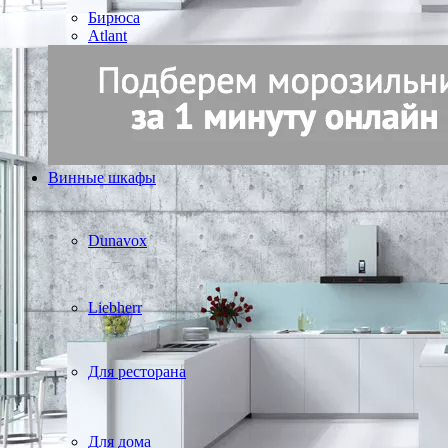
Бирюса
Atlant
Винные шкафы
Dunavox
Liebherr
Для ресторана
Для дома