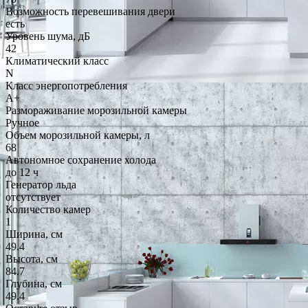
Возможность перевешивания двери
есть
Уровень шума, дБ
42
Климатический класс
N
Класс энергопотребления
A+
Размораживание морозильной камеры
Ручное
Объем морозильной камеры, л
68
Автономное сохранение холода
до 12 ч
Генератор льда
отсутствует
Количество камер
1
Ширина, см
49.4
Высота, см
84.7
Глубина, см
49.4