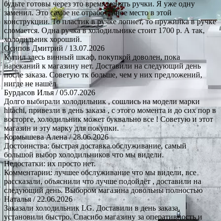
будьте готовы через это время менять ручки. Я уже одну
заменил. Это самое не отработанное место в этой
конструкции. То пластик в ручке лопнет, то пружинка в ручке
сломается. Одна ручка в холодильнике стоит 1700 р. А так,
холодильник хороший.
Осипов Дмитрий
/ 13.07.2026
Купил здесь винный шкаф, покупкой доволен, пока
нареканий к магазину нет. Доставили на следующий день
после заказа. Советую тк больше, чем у них предложений,
нигде не нашёл
Бурдасов Илья
/ 05.07.2026
Долго выбирали холодильник , сошлись на модели марки
hitachi, привезли в день заказа , с этого момента и до сих пор в
восторге, холодильник может буквально все ! Советую и этот
магазин и эту марку для покупки.
Кормышева Алена
/ 28.06.2026
Достоинства: быстрая доставка.обслуживание, самый
большой выбор холодильников что мы видели.
Недостатки: их просто нет.
Комментарии: лучшее обслуживание что мы видели, все
рассказали, объяснили что лучше подойдёт , доставили на
следующий день. Выбором магазина довольны полностью
Наталья
/ 22.06.2026
Заказали холодильник LG. Доставили в день заказа,
установили быстро. Спасибо магазину за оперативность и