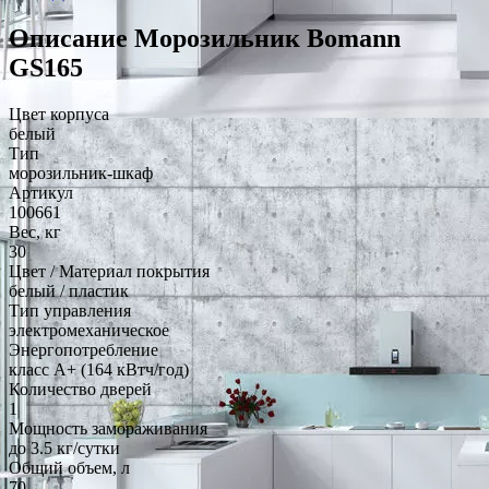
Описание Морозильник Bomann
GS165
Цвет корпуса
белый
Тип
морозильник-шкаф
Артикул
100661
Вес, кг
30
Цвет / Материал покрытия
белый / пластик
Тип управления
электромеханическое
Энергопотребление
класс A+ (164 кВтч/год)
Количество дверей
1
Мощность замораживания
до 3.5 кг/cутки
Общий объем, л
70