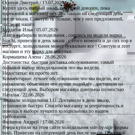
Осипов Дмитрий
/ 13.07.2026
Купил здесь винный шкаф, покупкой доволен, пока
нареканий к магазину нет. Доставили на следующий день
после заказа. Советую тк больше, чем у них предложений,
нигде не нашёл
Бурдасов Илья
/ 05.07.2026
Долго выбирали холодильник , сошлись на модели марки
hitachi, привезли в день заказа , с этого момента и до сих пор в
восторге, холодильник может буквально все ! Советую и этот
магазин и эту марку для покупки.
Кормышева Алена
/ 28.06.2026
Достоинства: быстрая доставка.обслуживание, самый
большой выбор холодильников что мы видели.
Недостатки: их просто нет.
Комментарии: лучшее обслуживание что мы видели, все
рассказали, объяснили что лучше подойдёт , доставили на
следующий день. Выбором магазина довольны полностью
Наталья
/ 22.06.2026
Заказали холодильник LG. Доставили в день заказа,
установили быстро. Спасибо магазину за оперативность и
помощь в выборе лучшего холодильника по нашем
требования.
Филипов Андрей
/ 17.06.2026
Вчера купили на этом сайте холодильник side-by-side фирмы
bosh. Привезли на следующий день после заказа. Покупкой