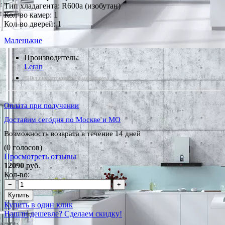
Тип хладагента: R600a (изобутан)
Кол-во камер: 1
Кол-во дверей: 1
Маленькие
Производитель:
Leran
*Наличие уточняйте у менеджера
Оплата при получении
Доставим сегодня по Москве и МО
Возможность возврата в течение 14 дней
(0 голосов)
Просмотреть отзывы
12090
руб.
Кол-во:
−
+
Купить
Купить в один клик
Нашли дешевле? Сделаем скидку!