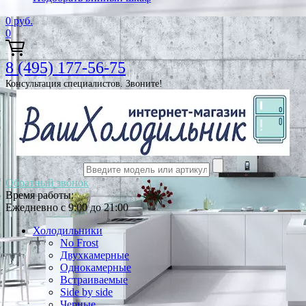
0
руб.
0
8 (495) 177-56-75
Консультация специалистов. Звоните!
Обратный звонок
Время работы:
Ежедневно с 9:00 до 21:00
Холодильники
No Frost
Двухкамерные
Однокамерные
Встраиваемые
Side by side
Черные