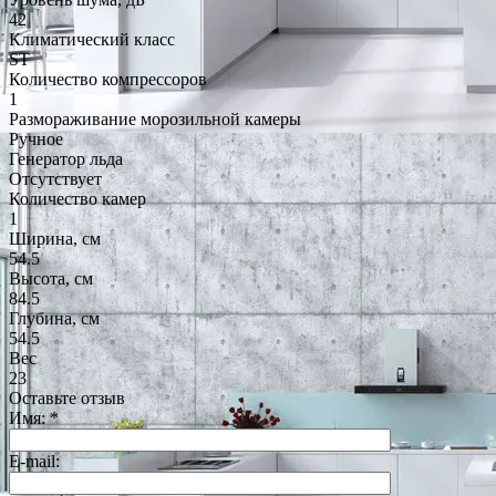
42
Климатический класс
ST
Количество компрессоров
1
Размораживание морозильной камеры
Ручное
Генератор льда
Отсутствует
Количество камер
1
Ширина, см
54.5
Высота, см
84.5
Глубина, см
54.5
Вес
23
Оставьте отзыв
Имя:
*
E-mail: