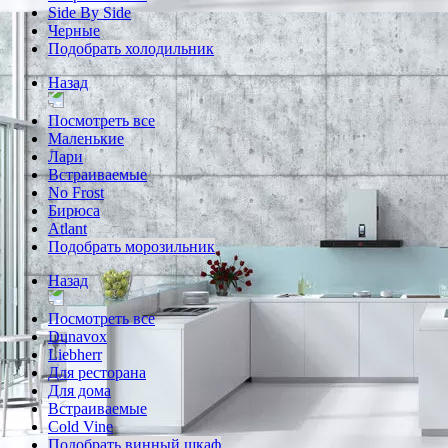
Side By Side
Черные
Подобрать холодильник
Назад
Посмотреть все
Маленькие
Лари
Встраиваемые
No Frost
Бирюса
Atlant
Подобрать морозильник
Назад
Посмотреть все
Dunavox
Liebherr
Для ресторана
Для дома
Встраиваемые
Cold Vine
Подобрать винный шкаф