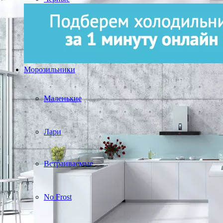
Морозильники
Маленькие
Лари
Встраиваемые
No Frost