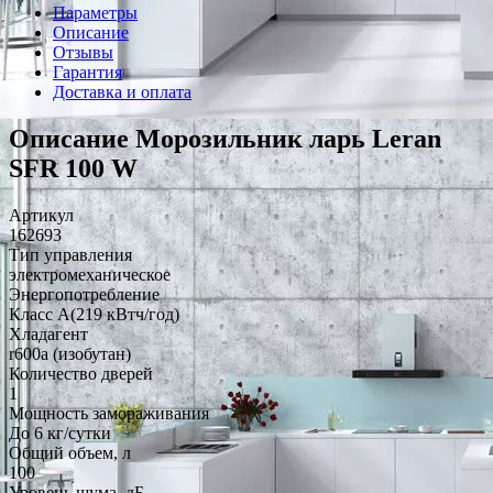
Параметры
Описание
Отзывы
Гарантия
Доставка и оплата
Описание Морозильник ларь Leran
SFR 100 W
Артикул
162693
Тип управления
электромеханическое
Энергопотребление
Класс A(219 кВтч/год)
Хладагент
r600a (изобутан)
Количество дверей
1
Мощность замораживания
До 6 кг/cутки
Общий объем, л
100
Уровень шума, дБ