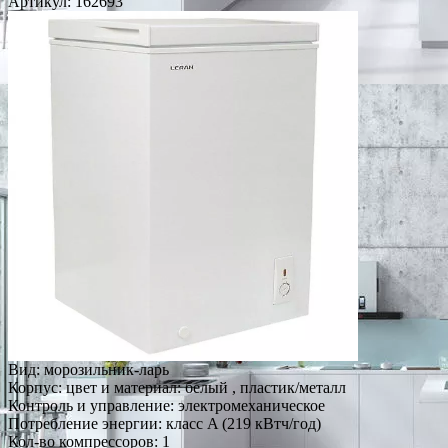
Артикул:
162693
Вид: морозильник-ларь
Корпус: цвет и материал: белый , пластик/металл
Контроль и управление: электромеханическое
Потребление энергии: класс A (219 кВтч/год)
Кол-во компрессоров: 1