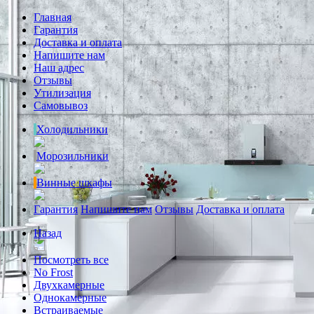
Главная
Гарантия
Доставка и оплата
Напишите нам
Наш адрес
Отзывы
Утилизация
Самовывоз
Холодильники
Морозильники
Винные шкафы
Гарантия
Напишите нам
Отзывы
Доставка и оплата
Назад
Посмотреть все
No Frost
Двухкамерные
Однокамерные
Встраиваемые