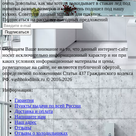
очень довольны, как мы хотели выкидывает в стакан лед под
напитки разных размеров и цвет очень подошел под нашу
кухню. Советуем данный магазин для покупок.
Подписаться на рассылку выгодных предложений
Подписаться
Обращаем Ваше внимание на то, что данный интернет-сайт
носит исключительно информационный характер и ни при
каких условиях информационные материалы и цены,
размещенные на сайте, не являются публичной офертой,
определяемой положениями Статьи 437 Гражданского кодекса
РФ. vashholodilnik.ru © 2016-2026
Информация:
Гарантия
Пункты выдачи по всей России
Доставка и оплата
Напишите нам
Наш адрес
Отзывы
Отзывы о холодильниках