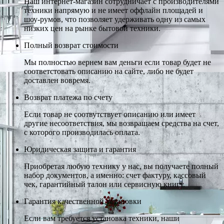
Наш интернет-магазин сотрудничает с производителями
техники напрямую и не имеет оффлайн площадей и
шоу-румов, что позволяет удерживать одну из самых
низких цен на рынке бытовой техники.
Полный возврат стоимости
Мы полностью вернем вам деньги если товар будет не
соответстовать описанию на сайте, либо не будет
доставлен вовремя.
Возврат платежа по счету
Если товар не соотвутствует описанию или имеет
другие несоответствия, мы возвращаем средства на счет,
с которого производилась оплата.
Юридическая защита и гарантия
Приобретая любую технику у нас, вы получаете полный
набор документов, а именно: счет фактуру, кассовый
чек, гарантийный талон или сервисную книгу.
Гарантия качественной установки
Если вам требуется установка техники, наши