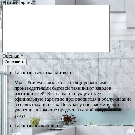
Комментарий:
*
Оценка:
*
Гарантия качества на товар
Мы работаем только с сертифицированными
производителями бытовой техники от заводов
изготовителей. Вся наша продукция имеет
официальную гарантию производителя и обслуживание
в сервисных центрах. Покупая у нас - можете быть
уверенны в качестве предоставляемой продукции и
услуг.
Гарантия низких цен