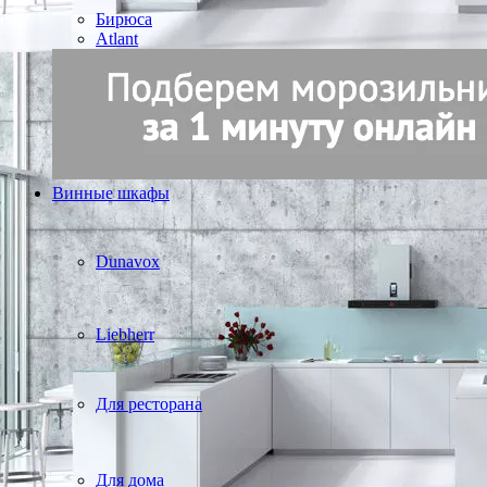
Бирюса
Atlant
Винные шкафы
Dunavox
Liebherr
Для ресторана
Для дома