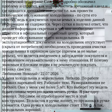
технической поддержке Самсунг, подробно обозначил
проблему и спросил, как мне прочистить дренажный канал и
где находится дренажное отверстие т.е. как провести
техническое обслуживание холодильника - по сути его
очистку, ведь в документах прилагаемых к изделию данной
информации не содержится. Через сутки я получил ответ, что
данная информация секретная и что мне необходимо
обратится в официальный сервисный центр, который
проведет обслуживание моего холодильника. В
эксплуатационных документах на холодильник отсутствует
(скрыта от потребителя) необходимость проведения очистки
холодильника в сервисном центре (причем за не малые
деньги), что является введением в заблуждение покупателя и
проявлением неуважительного к нему отношения. И поэтому
знакомым и близким людям я не рекомендую покупать
технику самсунг.
Любишкин Николай
/ 22.07.2026
У меня холодильник и морозильник Либхерр. По работе
никаких нареканий нет. Работают тихо. Размораживания не
требуют. Они у меня уже более 5 лет. Кто выберет эту модель
будьте готовы через это время менять ручки. Я уже одну
заменил. Это самое не отработанное место в этой
конструкции. То пластик в ручке лопнет, то пружинка в ручке
сломается. Одна ручка в холодильнике стоит 1700 р. А так,
холодильник хороший.