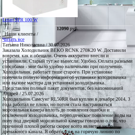
Leran SFR 100 W
12090
руб.
Наши клиенты /
Читать все
Татьяна Николаевна
/ 30.07.2026
Заказала Холодильник BEKO RCNK 270K20 W. Доставили
вовремя. как и обещали. Очень аккуратно внесли и
установили. Старый тут же вынесли. Удобно. Оплата разными
способами - мне было удобно наличными при получении.
Холодильник. работает тише старого. При установке
получила полную информацию об установке холодильника
или вызове мастера для установки холодильника.
Представлен полный пакет документов, без напоминаний
Андрей
/ 25.07.2026
Холодильник Самсунг RL50RR был куплен в декабре 2014, 3
года работал не плохо, но потом стала настраиваться
морозильная камера вплоть до появления ошибки и
отключения холодильника, периодическое появление воды на
полу под дверкой морозильной камеры говорило о том, что
причиной плохой работы скорее всего является засор
дренажного канала. Я обратился в на горячую линию по