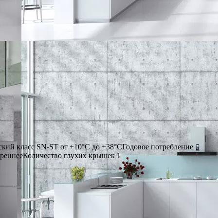
кий класс SN-ST от +10°С до +38°СГодовое потребление
треннееКоличество глухих крышек 1