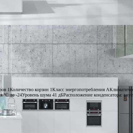
ов 1Количество корзин 1Класс энергопотребления AКлиматичес
я °С до -24Уровень шума 41 дБРасположение конденсатора: вну