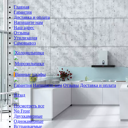
Главная
Гарантия
Доставка и оплата
Напишите нам
Наш адрес
Отзывы
Утилизация
Самовывоз
Холодильники
Морозильники
Винные шкафы
Гарантия
Напишите нам
Отзывы
Доставка и оплата
Назад
Посмотреть все
No Frost
Двухкамерные
Однокамерные
Встраиваемые