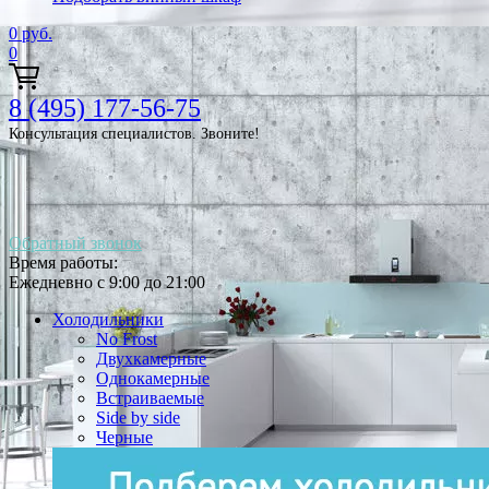
0
руб.
0
8 (495) 177-56-75
Консультация специалистов. Звоните!
Обратный звонок
Время работы:
Ежедневно с 9:00 до 21:00
Холодильники
No Frost
Двухкамерные
Однокамерные
Встраиваемые
Side by side
Черные