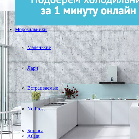
Морозильники
Маленькие
Лари
Встраиваемые
No Frost
Бирюса
Atlant