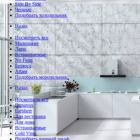
Side By Side
Черные
Подобрать холодильник
Назад
Посмотреть все
Маленькие
Лари
Встраиваемые
No Frost
Бирюса
Atlant
Подобрать морозильник
Назад
Посмотреть все
Dunavox
Liebherr
Для ресторана
Для дома
Встраиваемые
Cold Vine
Подобрать винный шкаф