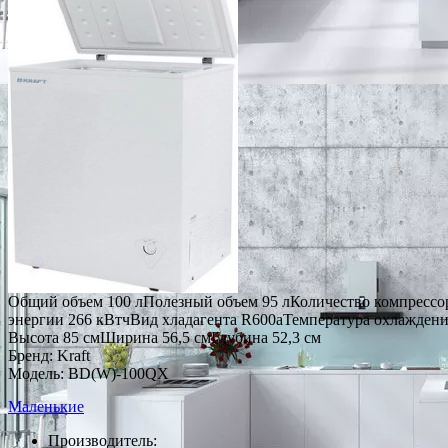
Общий объем 100 лПолезный объем 95 лКоличество компрессор
энергии 266 кВтчВид хладагента R600aТемпература охлаждени
Высота 85 смШирина 56,5 смГлубина 52,3 см
Бренд: Kraft
Модель: BD(W)-100QX
Маленькие
Производитель: