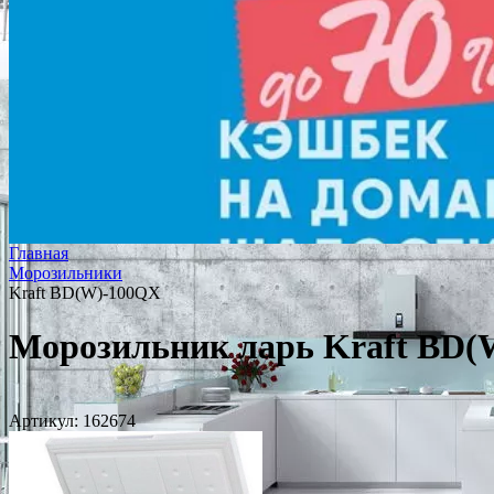
Главная
Морозильники
Kraft BD(W)-100QX
Морозильник ларь Kraft BD(
Артикул:
162674