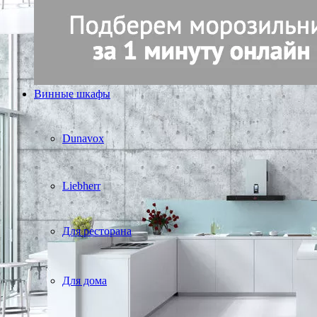
Винные шкафы
Dunavox
Liebherr
Для ресторана
Для дома