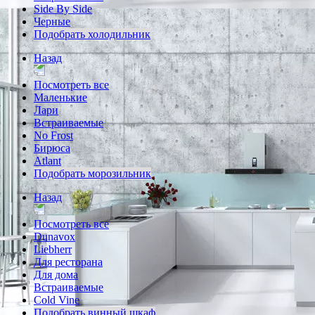
Side By Side
Черные
Подобрать холодильник
Назад
Посмотреть все
Маленькие
Лари
Встраиваемые
No Frost
Бирюса
Atlant
Подобрать морозильник
Назад
Посмотреть все
Dunavox
Liebherr
Для ресторана
Для дома
Встраиваемые
Cold Vine
Подобрать винный шкаф