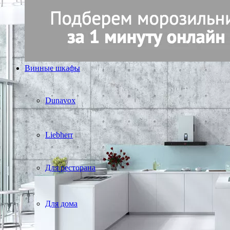
Винные шкафы
Dunavox
Liebherr
Для ресторана
Для дома