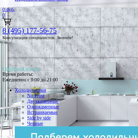
0
руб.
0
8 (495) 177-56-75
Консультация специалистов. Звоните!
Обратный звонок
Время работы:
Ежедневно с 9:00 до 21:00
Холодильники
No Frost
Двухкамерные
Однокамерные
Встраиваемые
Side by side
Черные