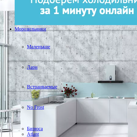
Морозильники
Маленькие
Лари
Встраиваемые
No Frost
Бирюса
Atlant