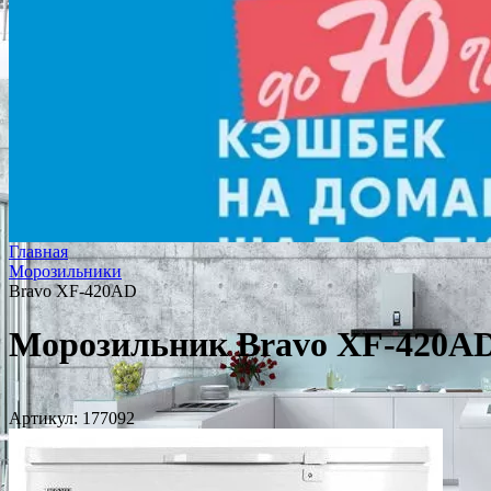
Главная
Морозильники
Bravo XF-420AD
Морозильник Bravo XF-420A
Артикул:
177092