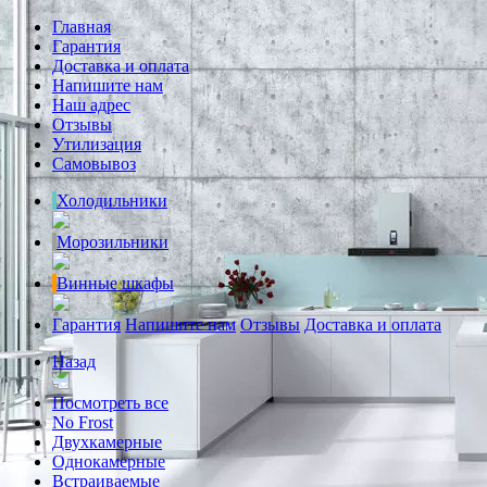
Главная
Гарантия
Доставка и оплата
Напишите нам
Наш адрес
Отзывы
Утилизация
Самовывоз
Холодильники
Морозильники
Винные шкафы
Гарантия
Напишите нам
Отзывы
Доставка и оплата
Назад
Посмотреть все
No Frost
Двухкамерные
Однокамерные
Встраиваемые