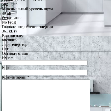
592
Максимальный уровень шума
40 дБ
Оттаивание
No Frost
Годовое потребление энергии
361 кВтч
Вид дисплея
внешний
Льдогенератор
Нет
Оставьте отзыв
Имя:
*
E-mail:
Комментарий:
*