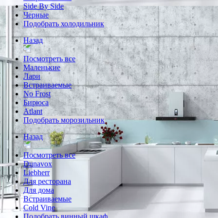
Side By Side
Черные
Подобрать холодильник
Назад
Посмотреть все
Маленькие
Лари
Встраиваемые
No Frost
Бирюса
Atlant
Подобрать морозильник
Назад
Посмотреть все
Dunavox
Liebherr
Для ресторана
Для дома
Встраиваемые
Cold Vine
Подобрать винный шкаф