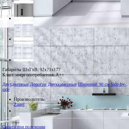
Габариты ШxГxВ: 92x71x177
Класс энергопотребления: A++
Двухдверные
Дорогие
Двухкамерные
Шириной 90 см
Side-by-
side
Производитель:
Zugel
*Наличие уточняйте у менеджера
Оплата при получении