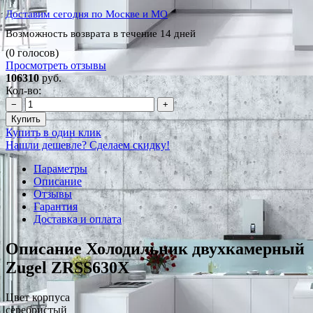
Доставим сегодня по Москве и МО
Возможность возврата в течение 14 дней
(0 голосов)
Просмотреть отзывы
106310
руб.
Кол-во:
−
+
Купить
Купить в один клик
Нашли дешевле? Сделаем скидку!
Параметры
Описание
Отзывы
Гарантия
Доставка и оплата
Описание Холодильник двухкамерный
Zugel ZRSS630X
Цвет корпуса
серебристый