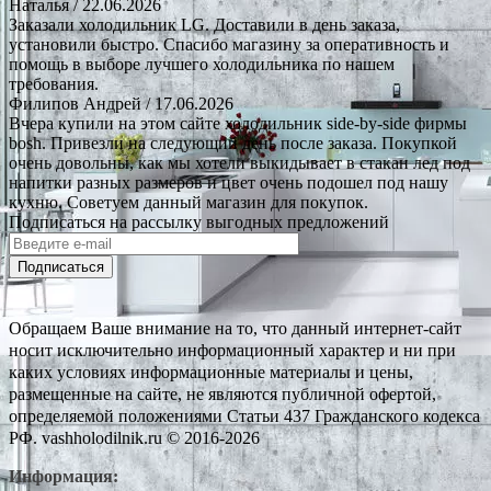
Наталья
/ 22.06.2026
Заказали холодильник LG. Доставили в день заказа,
установили быстро. Спасибо магазину за оперативность и
помощь в выборе лучшего холодильника по нашем
требования.
Филипов Андрей
/ 17.06.2026
Вчера купили на этом сайте холодильник side-by-side фирмы
bosh. Привезли на следующий день после заказа. Покупкой
очень довольны, как мы хотели выкидывает в стакан лед под
напитки разных размеров и цвет очень подошел под нашу
кухню. Советуем данный магазин для покупок.
Подписаться на рассылку выгодных предложений
Подписаться
Обращаем Ваше внимание на то, что данный интернет-сайт
носит исключительно информационный характер и ни при
каких условиях информационные материалы и цены,
размещенные на сайте, не являются публичной офертой,
определяемой положениями Статьи 437 Гражданского кодекса
РФ. vashholodilnik.ru © 2016-2026
Информация: