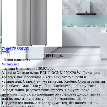
Zugel ZRSS630X
106310
руб.
Наши клиенты /
Читать все
Татьяна Николаевна
/ 30.07.2026
Заказала Холодильник BEKO RCNK 270K20 W. Доставили
вовремя. как и обещали. Очень аккуратно внесли и
установили. Старый тут же вынесли. Удобно. Оплата разными
способами - мне было удобно наличными при получении.
Холодильник. работает тише старого. При установке
получила полную информацию об установке холодильника
или вызове мастера для установки холодильника.
Представлен полный пакет документов, без напоминаний