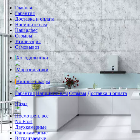
Главная
Гарантия
Доставка и оплата
Напишите нам
Наш адрес
Отзывы
Утилизация
Самовывоз
Холодильники
Морозильники
Винные шкафы
Гарантия
Напишите нам
Отзывы
Доставка и оплата
Назад
Посмотреть все
No Frost
Двухкамерные
Однокамерные
Встраиваемые