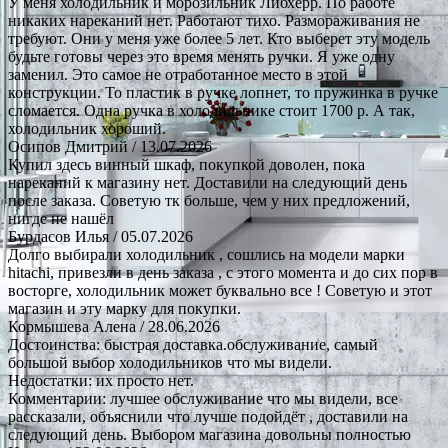
У меня холодильник и морозильник Либхерр. По работе
никаких нареканий нет. Работают тихо. Размораживания не
требуют. Они у меня уже более 5 лет. Кто выберет эту модель
будьте готовы через это время менять ручки. Я уже одну
заменил. Это самое не отработанное место в этой
конструкции. То пластик в ручке лопнет, то пружинка в ручке
сломается. Одна ручка в холодильнике стоит 1700 р. А так,
холодильник хороший.
Осипов Дмитрий
/ 13.07.2026
Купил здесь винный шкаф, покупкой доволен, пока
нареканий к магазину нет. Доставили на следующий день
после заказа. Советую тк больше, чем у них предложений,
нигде не нашёл
Бурдасов Илья
/ 05.07.2026
Долго выбирали холодильник , сошлись на модели марки
hitachi, привезли в день заказа , с этого момента и до сих пор в
восторге, холодильник может буквально все ! Советую и этот
магазин и эту марку для покупки.
Кормышева Алена
/ 28.06.2026
Достоинства: быстрая доставка.обслуживание, самый
большой выбор холодильников что мы видели.
Недостатки: их просто нет.
Комментарии: лучшее обслуживание что мы видели, все
рассказали, объяснили что лучше подойдёт , доставили на
следующий день. Выбором магазина довольны полностью