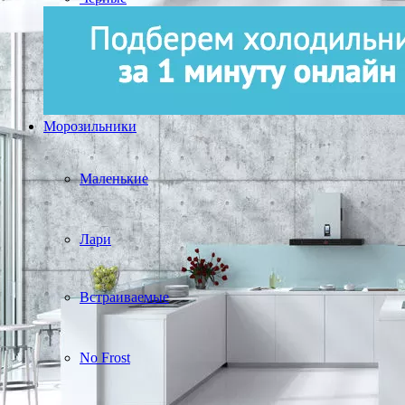
Морозильники
Маленькие
Лари
Встраиваемые
No Frost