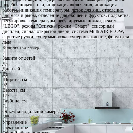
перебоя подачи тока, индикация включения, индикация
работы, индикация температуры, лоток для яиц, отделение
для мяса и рыбы, отделение для овощей и фруктов, подсветка,
регулировка температуры, регулируемые ножки, режим
"LECO", режим "Отпуск", режим "Смарт", сенсорный
дисплей, сигнал открытой двери, система Multi AIR FLOW,
скрытые ручки, суперзаморозка, суперохлаждение, форма для
льда
Количество камер
2
Защита от детей
Да
Дисплей
Да
Ширина, см
92
Высота, см
177
Глубина, см
71
Объем холодильной камеры, л
365
Управление
электронное
Общий объем, в литрах