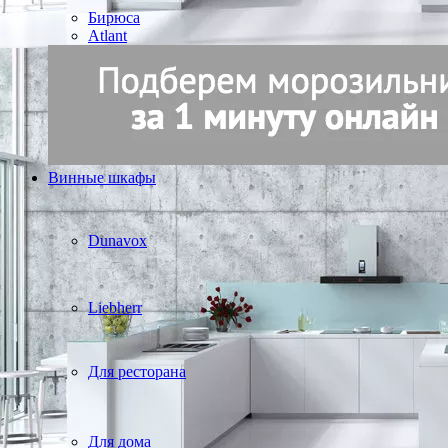
Бирюса
Atlant
Винные шкафы
Dunavox
Liebherr
Для ресторана
Для дома