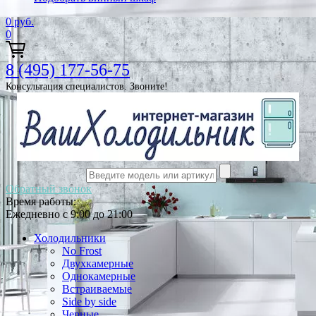
0
руб.
0
8 (495) 177-56-75
Консультация специалистов. Звоните!
Обратный звонок
Время работы:
Ежедневно с 9:00 до 21:00
Холодильники
No Frost
Двухкамерные
Однокамерные
Встраиваемые
Side by side
Черные