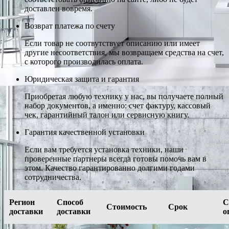
доставлен вовремя.
Возврат платежа по счету
Если товар не соотвутствует описанию или имеет
другие несоответствия, мы возвращаем средства на счет,
с которого производилась оплата.
Юридическая защита и гарантия
Приобретая любую технику у нас, вы получаете полный
набор документов, а именно: счет фактуру, кассовый
чек, гарантийный талон или сервисную книгу.
Гарантия качественной установки
Если вам требуется установка техники, наши
проверенные партнеры всегда готовы помочь вам в
этом. Качество гарантированно долгими годами
сотрудничества.
Регион
Способ
С
Стоимость
Срок
доставки
доставки
о