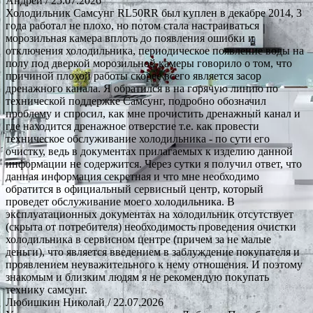
Андрей
/ 25.07.2026
Холодильник Самсунг RL50RR был куплен в декабре 2014, 3
года работал не плохо, но потом стала настраиваться
морозильная камера вплоть до появления ошибки и
отключения холодильника, периодическое появление воды на
полу под дверкой морозильной камеры говорило о том, что
причиной плохой работы скорее всего является засор
дренажного канала. Я обратился в на горячую линию по
технической поддержке Самсунг, подробно обозначил
проблему и спросил, как мне прочистить дренажный канал и
где находится дренажное отверстие т.е. как провести
техническое обслуживание холодильника - по сути его
очистку, ведь в документах прилагаемых к изделию данной
информации не содержится. Через сутки я получил ответ, что
данная информация секретная и что мне необходимо
обратится в официальный сервисный центр, который
проведет обслуживание моего холодильника. В
эксплуатационных документах на холодильник отсутствует
(скрыта от потребителя) необходимость проведения очистки
холодильника в сервисном центре (причем за не малые
деньги), что является введением в заблуждение покупателя и
проявлением неуважительного к нему отношения. И поэтому
знакомым и близким людям я не рекомендую покупать
технику самсунг.
Любишкин Николай
/ 22.07.2026