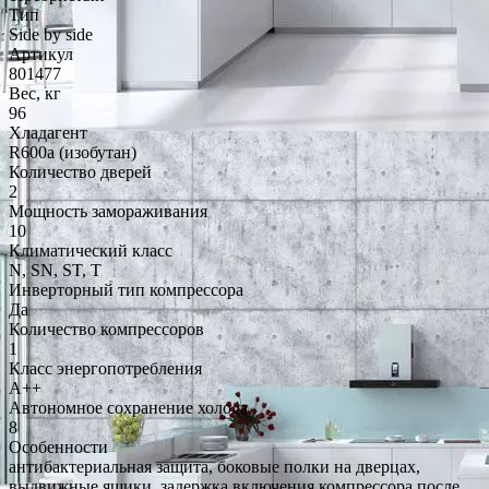
Тип
Side by side
Артикул
801477
Вес, кг
96
Хладагент
R600a (изобутан)
Количество дверей
2
Мощность замораживания
10
Климатический класс
N, SN, ST, T
Инверторный тип компрессора
Да
Количество компрессоров
1
Класс энергопотребления
A++
Автономное сохранение холода
8
Особенности
антибактериальная защита, боковые полки на дверцах,
выдвижные ящики, задержка включения компрессора после