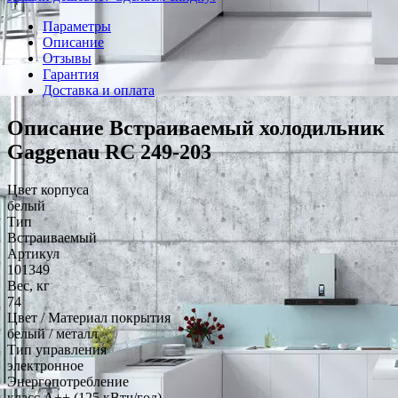
Параметры
Описание
Отзывы
Гарантия
Доставка и оплата
Описание Встраиваемый холодильник
Gaggenau RC 249-203
Цвет корпуса
белый
Тип
Встраиваемый
Артикул
101349
Вес, кг
74
Цвет / Материал покрытия
белый / металл
Тип управления
электронное
Энергопотребление
класс A++ (125 кВтч/год)