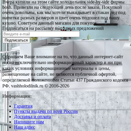
Вчера купили на этом сайте холодильник side-by-side фирмы
bosh. Привезли на следующий день после заказа. Покупкой
очень довольны, как мы хотели выкидывает в стакан лед под
напитки разных размеров и цвет очень подошел под нашу
кухню. Советуем данный магазин для покупок.
Подписаться на рассылку выгодных предложений
Подписаться
Обращаем Ваше внимание на то, что данный интернет-сайт
носит исключительно информационный характер и ни при
каких условиях информационные материалы и цены,
размещенные на сайте, не являются публичной офертой,
определяемой положениями Статьи 437 Гражданского кодекса
РФ. vashholodilnik.ru © 2016-2026
Информация:
Гарантия
Пункты выдачи по всей России
Доставка и оплата
Напишите нам
Наш адрес