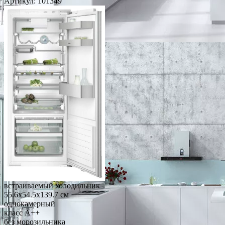
Артикул:
101349
встраиваемый холодильник
55.6x54.5x139.7 см
однокамерный
класс A++
без морозильника