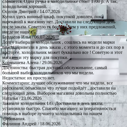
сломается. Одна ручка в холодильнике стоит 1700 р. А так,
холодильник хороший.
Осипов Дмитрий
/ 14.07.2026
Купил здесь винный шкаф, покупкой доволен, пока
нареканий к магазину нет. Доставили на следующий день
после заказа. Советую тк больше, чем у них предложений,
нигде не нашёл
Бурдасов Илья
/ 06.07.2026
Долго выбирали холодильник , сошлись на модели марки
hitachi, привезли в день заказа , с этого момента и до сих пор в
восторге, холодильник может буквально все ! Советую и этот
магазин и эту марку для покупки.
Кормышева Алена
/ 29.06.2026
Достоинства: быстрая доставка.обслуживание, самый
большой выбор холодильников что мы видели.
Недостатки: их просто нет.
Комментарии: лучшее обслуживание что мы видели, все
рассказали, объяснили что лучше подойдёт , доставили на
следующий день. Выбором магазина довольны полностью
Наталья
/ 23.06.2026
Заказали холодильник LG. Доставили в день заказа,
установили быстро. Спасибо магазину за оперативность и
помощь в выборе лучшего холодильника по нашем
требования.
Филипов Андрей
/ 18.06.2026