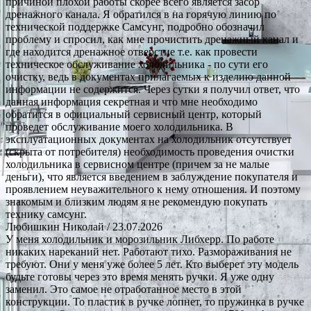
причиной плохой работы скорее всего является засор
дренажного канала. Я обратился в на горячую линию по
технической поддержке Самсунг, подробно обозначил
проблему и спросил, как мне прочистить дренажный канал и
где находится дренажное отверстие т.е. как провести
техническое обслуживание холодильника - по сути его
очистку, ведь в документах прилагаемых к изделию данной
информации не содержится. Через сутки я получил ответ, что
данная информация секретная и что мне необходимо
обратится в официальный сервисный центр, который
проведет обслуживание моего холодильника. В
эксплуатационных документах на холодильник отсутствует
(скрыта от потребителя) необходимость проведения очистки
холодильника в сервисном центре (причем за не малые
деньги), что является введением в заблуждение покупателя и
проявлением неуважительного к нему отношения. И поэтому
знакомым и близким людям я не рекомендую покупать
технику самсунг.
Любишкин Николай
/ 23.07.2026
У меня холодильник и морозильник Либхерр. По работе
никаких нареканий нет. Работают тихо. Размораживания не
требуют. Они у меня уже более 5 лет. Кто выберет эту модель
будьте готовы через это время менять ручки. Я уже одну
заменил. Это самое не отработанное место в этой
конструкции. То пластик в ручке лопнет, то пружинка в ручке