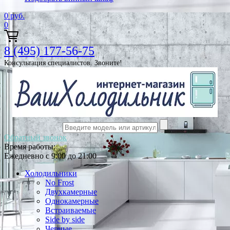
0
руб.
0
8 (495) 177-56-75
Консультация специалистов. Звоните!
Обратный звонок
Время работы:
Ежедневно с 9:00 до 21:00
Холодильники
No Frost
Двухкамерные
Однокамерные
Встраиваемые
Side by side
Черные