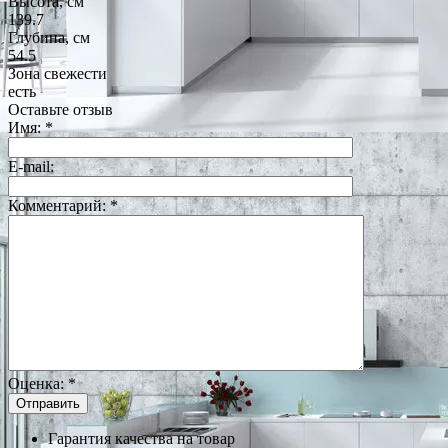
Высота, см
139.7
Глубина, см
54.5
Зона свежести
есть
Оставьте отзыв
Имя:
*
E-mail:
Комментарий:
*
Оценка:
*
Гарантия качества на товар