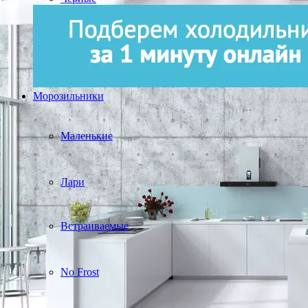
Морозильники
Маленькие
Лари
Встраиваемые
No Frost