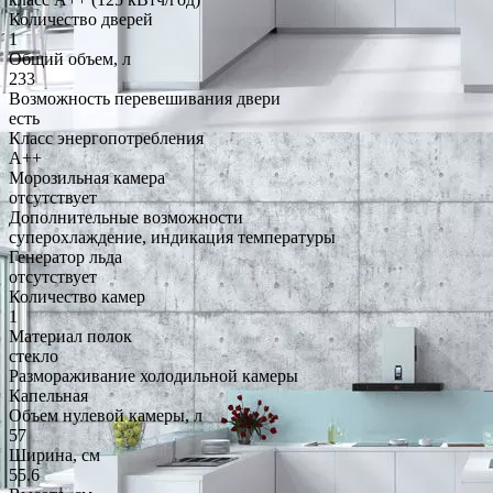
Количество дверей
1
Общий объем, л
233
Возможность перевешивания двери
есть
Класс энергопотребления
A++
Морозильная камера
отсутствует
Дополнительные возможности
суперохлаждение, индикация температуры
Генератор льда
отсутствует
Количество камер
1
Материал полок
стекло
Размораживание холодильной камеры
Капельная
Объем нулевой камеры, л
57
Ширина, см
55.6