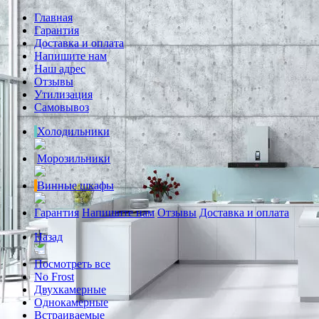
Главная
Гарантия
Доставка и оплата
Напишите нам
Наш адрес
Отзывы
Утилизация
Самовывоз
Холодильники
Морозильники
Винные шкафы
Гарантия
Напишите нам
Отзывы
Доставка и оплата
Назад
Посмотреть все
No Frost
Двухкамерные
Однокамерные
Встраиваемые