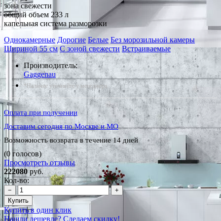
зона свежести
общий объем 233 л
капельная система разморозки
Однокамерные
Дорогие
Белые
Без морозильной камеры
Шириной 55 см
С зоной свежести
Встраиваемые
Производитель:
Gaggenau
*Наличие уточняйте у менеджера
Оплата при получении
Доставим сегодня по Москве и МО
Возможность возврата в течение 14 дней
(0 голосов)
Просмотреть отзывы
222080
руб.
Кол-во:
−
+
Купить
Купить в один клик
Нашли дешевле? Сделаем скидку!