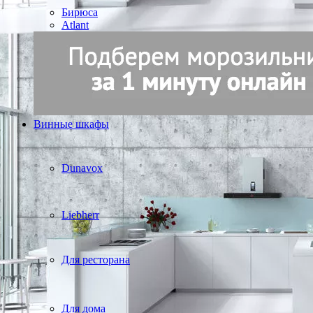
Бирюса
Atlant
Винные шкафы
Dunavox
Liebherr
Для ресторана
Для дома