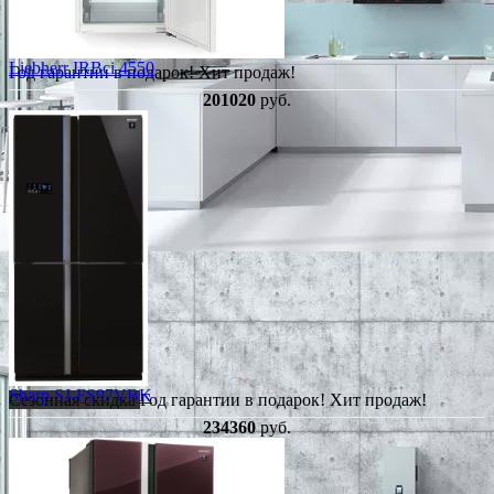
Liebherr IRBci 4550
Год гарантии в подарок!
Хит продаж!
201020
руб.
Sharp SJ-FS97VBK
Сезонная скидка
Год гарантии в подарок!
Хит продаж!
234360
руб.