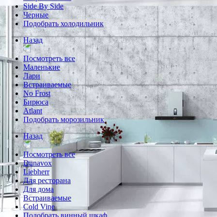
Side By Side
Черные
Подобрать холодильник
Назад
Посмотреть все
Маленькие
Лари
Встраиваемые
No Frost
Бирюса
Atlant
Подобрать морозильник
Назад
Посмотреть все
Dunavox
Liebherr
Для ресторана
Для дома
Встраиваемые
Cold Vine
Подобрать винный шкаф