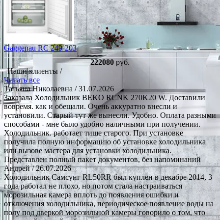
Gaggenau RC 249-203
222080
руб.
Наши клиенты /
Читать все
Татьяна Николаевна
/ 31.07.2026
Заказала Холодильник BEKO RCNK 270K20 W. Доставили
вовремя. как и обещали. Очень аккуратно внесли и
установили. Старый тут же вынесли. Удобно. Оплата разными
способами - мне было удобно наличными при получении.
Холодильник. работает тише старого. При установке
получила полную информацию об установке холодильника
или вызове мастера для установки холодильника.
Представлен полный пакет документов, без напоминаний
Андрей
/ 26.07.2026
Холодильник Самсунг RL50RR был куплен в декабре 2014, 3
года работал не плохо, но потом стала настраиваться
морозильная камера вплоть до появления ошибки и
отключения холодильника, периодическое появление воды на
полу под дверкой морозильной камеры говорило о том, что