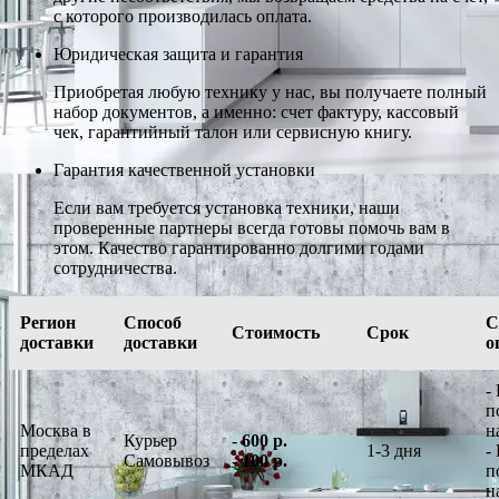
с которого производилась оплата.
Юридическая защита и гарантия
Приобретая любую технику у нас, вы получаете полный
набор документов, а именно: счет фактуру, кассовый
чек, гарантийный талон или сервисную книгу.
Гарантия качественной установки
Если вам требуется установка техники, наши
проверенные партнеры всегда готовы помочь вам в
этом. Качество гарантированно долгими годами
сотрудничества.
Регион
Способ
С
Стоимость
Срок
доставки
доставки
о
-
п
Москва в
н
Курьер
-
600 р.
пределах
1-3 дня
-
Самовывоз
-
100 р.
МКАД
п
н