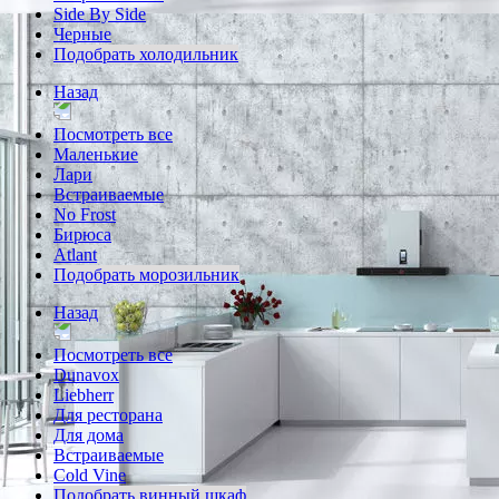
Side By Side
Черные
Подобрать холодильник
Назад
Посмотреть все
Маленькие
Лари
Встраиваемые
No Frost
Бирюса
Atlant
Подобрать морозильник
Назад
Посмотреть все
Dunavox
Liebherr
Для ресторана
Для дома
Встраиваемые
Cold Vine
Подобрать винный шкаф