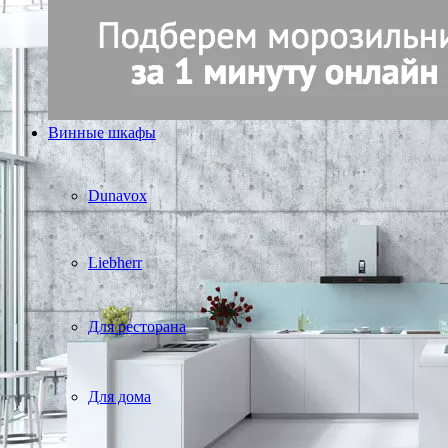
Винные шкафы
Dunavox
Liebherr
Для ресторана
Для дома