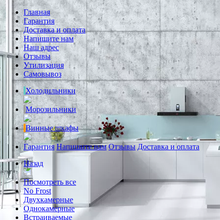
Главная
Гарантия
Доставка и оплата
Напишите нам
Наш адрес
Отзывы
Утилизация
Самовывоз
Холодильники
Морозильники
Винные шкафы
Гарантия
Напишите нам
Отзывы
Доставка и оплата
Назад
Посмотреть все
No Frost
Двухкамерные
Однокамерные
Встраиваемые