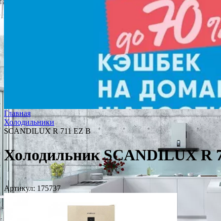
Главная
Холодильники
SCANDILUX R 711 EZ B
Холодильник SCANDILUX R 7
Артикул:
175737