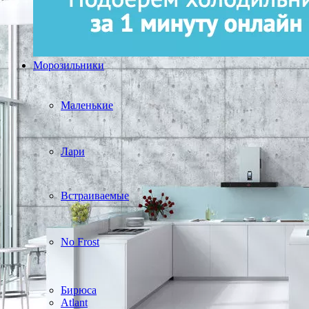
Морозильники
Маленькие
Лари
Встраиваемые
No Frost
Бирюса
Atlant