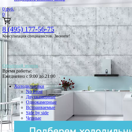
0
руб.
0
8 (495) 177-56-75
Консультация специалистов. Звоните!
Обратный звонок
Время работы:
Ежедневно с 9:00 до 21:00
Холодильники
No Frost
Двухкамерные
Однокамерные
Встраиваемые
Side by side
Черные