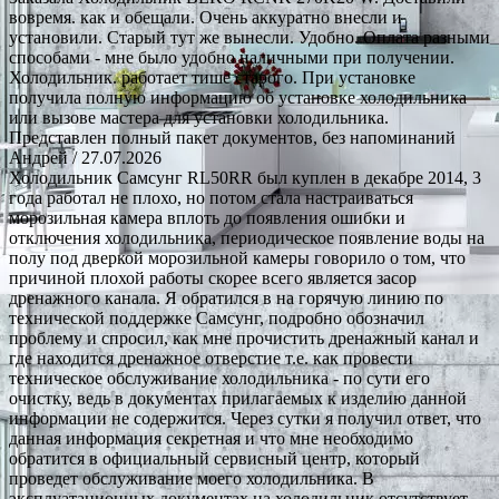
вовремя. как и обещали. Очень аккуратно внесли и
установили. Старый тут же вынесли. Удобно. Оплата разными
способами - мне было удобно наличными при получении.
Холодильник. работает тише старого. При установке
получила полную информацию об установке холодильника
или вызове мастера для установки холодильника.
Представлен полный пакет документов, без напоминаний
Андрей
/ 27.07.2026
Холодильник Самсунг RL50RR был куплен в декабре 2014, 3
года работал не плохо, но потом стала настраиваться
морозильная камера вплоть до появления ошибки и
отключения холодильника, периодическое появление воды на
полу под дверкой морозильной камеры говорило о том, что
причиной плохой работы скорее всего является засор
дренажного канала. Я обратился в на горячую линию по
технической поддержке Самсунг, подробно обозначил
проблему и спросил, как мне прочистить дренажный канал и
где находится дренажное отверстие т.е. как провести
техническое обслуживание холодильника - по сути его
очистку, ведь в документах прилагаемых к изделию данной
информации не содержится. Через сутки я получил ответ, что
данная информация секретная и что мне необходимо
обратится в официальный сервисный центр, который
проведет обслуживание моего холодильника. В
эксплуатационных документах на холодильник отсутствует