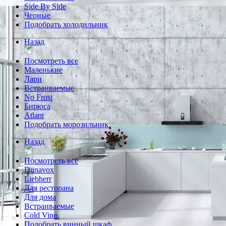
Side By Side
Черные
Подобрать холодильник
Назад
Посмотреть все
Маленькие
Лари
Встраиваемые
No Frost
Бирюса
Atlant
Подобрать морозильник
Назад
Посмотреть все
Dunavox
Liebherr
Для ресторана
Для дома
Встраиваемые
Cold Vine
Подобрать винный шкаф