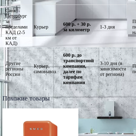
Санкт-
Петербург
за
П
600 р. + 30 р.
пределами
Курьер
1-3 дня
п
за километр
КАД (2-5
н
км от
КАД)
600 р. до
транспортной
Другие
3-10 дня (в
Курьер,
компании,
П
регионы
зависимости
самовывоз
далее по
п
России
от региона)
тарифам
компании
Похожие товары