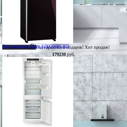
Холодильник Sharp SJXG60PGRD
Сезонная скидка
Год гарантии в подарок!
Хит продаж!
179230
руб.