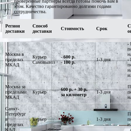
проверенные партнеры всегда готовы помочь вам в
этом. Качество гарантированно долгими годами
сотрудничества.
Регион
Способ
С
Стоимость
Срок
доставки
доставки
о
-
п
Москва в
н
Курьер
-
600 р.
пределах
1-3 дня
-
Самовывоз
-
100 р.
МКАД
п
н
и
Москва за
П
600 р. + 30 р.
пределами
Курьер
1-3 дня
п
за километр
МКАД
н
Санкт-
Петербург
П
в
Курьер
600 р.
1-3 дня
п
пределах
н
КАД