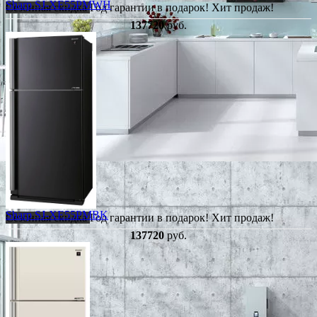
Sharp SJ-XE55PMWH
Сезонная скидка
Год гарантии в подарок!
Хит продаж!
137720
руб.
Sharp SJ-XE55PMBK
Сезонная скидка
Год гарантии в подарок!
Хит продаж!
137720
руб.