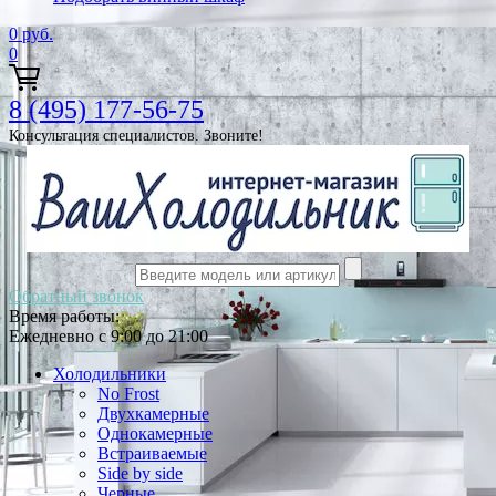
0
руб.
0
8 (495) 177-56-75
Консультация специалистов. Звоните!
Обратный звонок
Время работы:
Ежедневно с 9:00 до 21:00
Холодильники
No Frost
Двухкамерные
Однокамерные
Встраиваемые
Side by side
Черные