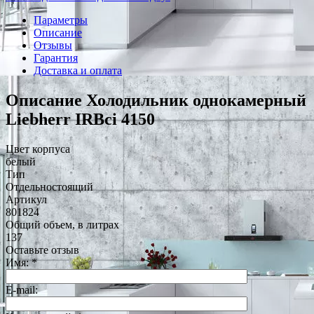
Параметры
Описание
Отзывы
Гарантия
Доставка и оплата
Описание Холодильник однокамерный
Liebherr IRBci 4150
Цвет корпуса
белый
Тип
Отдельностоящий
Артикул
801824
Общий объем, в литрах
137
Оставьте отзыв
Имя:
*
E-mail: