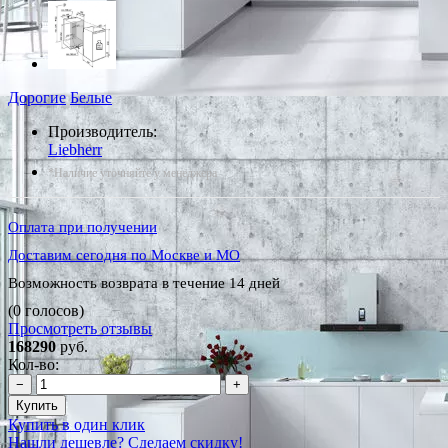
Дорогие
Белые
Производитель:
Liebherr
*Наличие уточняйте у менеджера
Оплата при получении
Доставим сегодня по Москве и МО
Возможность возврата в течение 14 дней
(0 голосов)
Просмотреть отзывы
168290
руб.
Кол-во:
−
+
Купить
Купить в один клик
Нашли дешевле? Сделаем скидку!