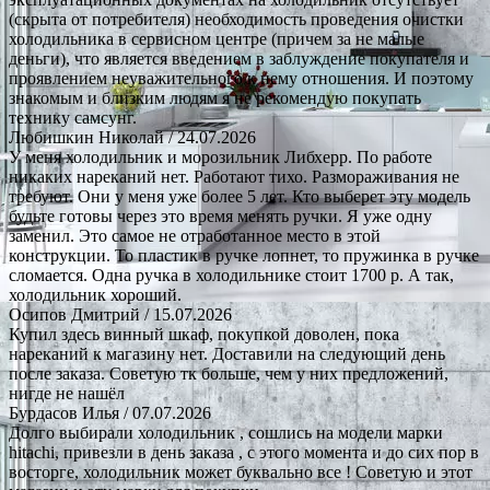
(скрыта от потребителя) необходимость проведения очистки
холодильника в сервисном центре (причем за не малые
деньги), что является введением в заблуждение покупателя и
проявлением неуважительного к нему отношения. И поэтому
знакомым и близким людям я не рекомендую покупать
технику самсунг.
Любишкин Николай
/ 24.07.2026
У меня холодильник и морозильник Либхерр. По работе
никаких нареканий нет. Работают тихо. Размораживания не
требуют. Они у меня уже более 5 лет. Кто выберет эту модель
будьте готовы через это время менять ручки. Я уже одну
заменил. Это самое не отработанное место в этой
конструкции. То пластик в ручке лопнет, то пружинка в ручке
сломается. Одна ручка в холодильнике стоит 1700 р. А так,
холодильник хороший.
Осипов Дмитрий
/ 15.07.2026
Купил здесь винный шкаф, покупкой доволен, пока
нареканий к магазину нет. Доставили на следующий день
после заказа. Советую тк больше, чем у них предложений,
нигде не нашёл
Бурдасов Илья
/ 07.07.2026
Долго выбирали холодильник , сошлись на модели марки
hitachi, привезли в день заказа , с этого момента и до сих пор в
восторге, холодильник может буквально все ! Советую и этот