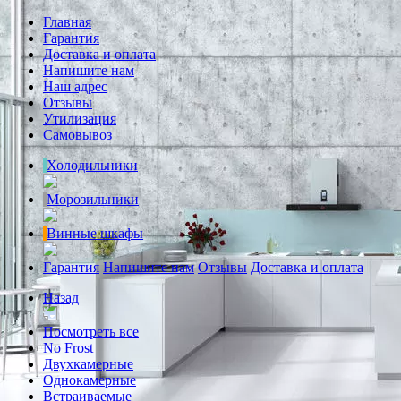
Главная
Гарантия
Доставка и оплата
Напишите нам
Наш адрес
Отзывы
Утилизация
Самовывоз
Холодильники
Морозильники
Винные шкафы
Гарантия
Напишите нам
Отзывы
Доставка и оплата
Назад
Посмотреть все
No Frost
Двухкамерные
Однокамерные
Встраиваемые