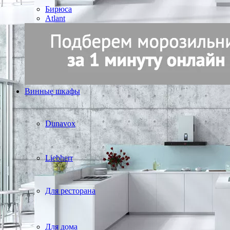
Бирюса
Atlant
Винные шкафы
Dunavox
Liebherr
Для ресторана
Для дома