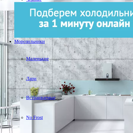
Морозильники
Маленькие
Лари
Встраиваемые
No Frost