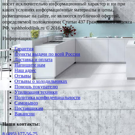
носит исключительно информационный характер и ни при
каких условиях информационные материалы и цены,
размещенные на сайте, не являются публичной офертой,
определяемой положениями Статьи 437 Гражданского кодекса
РФ. vashholodilnik.ru © 2016-2026
Информация:
Гарантия
Пункты выдачи по всей России
Доставка и оплата
Напишите нам
Наш адрес
Отзывы
Отзывы о холодильниках
Помощь покупателю
Утилизация техники
Политика конфиденциальности
Самовывоз
Поставщикам
Вакансии
Наши контакты:
8 (495) 177-56-75