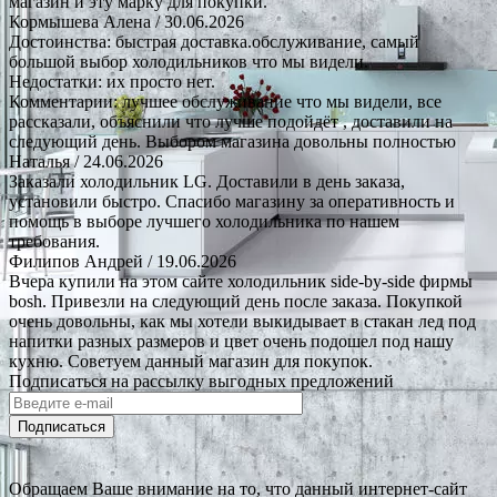
магазин и эту марку для покупки.
Кормышева Алена
/ 30.06.2026
Достоинства: быстрая доставка.обслуживание, самый
большой выбор холодильников что мы видели.
Недостатки: их просто нет.
Комментарии: лучшее обслуживание что мы видели, все
рассказали, объяснили что лучше подойдёт , доставили на
следующий день. Выбором магазина довольны полностью
Наталья
/ 24.06.2026
Заказали холодильник LG. Доставили в день заказа,
установили быстро. Спасибо магазину за оперативность и
помощь в выборе лучшего холодильника по нашем
требования.
Филипов Андрей
/ 19.06.2026
Вчера купили на этом сайте холодильник side-by-side фирмы
bosh. Привезли на следующий день после заказа. Покупкой
очень довольны, как мы хотели выкидывает в стакан лед под
напитки разных размеров и цвет очень подошел под нашу
кухню. Советуем данный магазин для покупок.
Подписаться на рассылку выгодных предложений
Подписаться
Обращаем Ваше внимание на то, что данный интернет-сайт