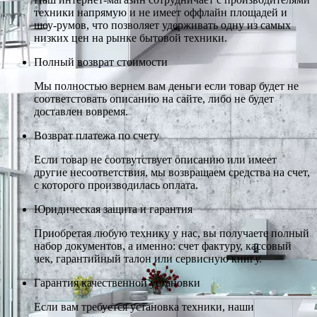
техники напрямую и не имеет оффлайн площадей и
шоу-румов, что позволяет удерживать одну из самых
низких цен на рынке бытовой техники.
Полный возврат стоимости
Мы полностью вернем вам деньги если товар будет не
соответстовать описанию на сайте, либо не будет
доставлен вовремя.
Возврат платежа по счету
Если товар не соотвутствует описанию или имеет
другие несоответствия, мы возвращаем средства на счет,
с которого производилась оплата.
Юридическая защита и гарантия
Приобретая любую технику у нас, вы получаете полный
набор документов, а именно: счет фактуру, кассовый
чек, гарантийный талон или сервисную книгу.
Гарантия качественной установки
Если вам требуется установка техники, наши