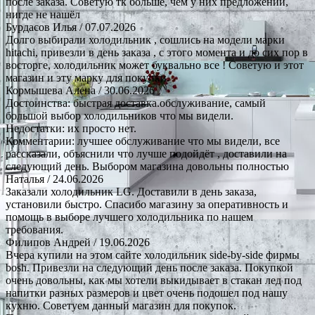
после заказа. Советую тк больше, чем у них предложений,
нигде не нашёл
Бурдасов Илья
/ 07.07.2026
Долго выбирали холодильник , сошлись на модели марки
hitachi, привезли в день заказа , с этого момента и до сих пор в
восторге, холодильник может буквально все ! Советую и этот
магазин и эту марку для покупки.
Кормышева Алена
/ 30.06.2026
Достоинства: быстрая доставка.обслуживание, самый
большой выбор холодильников что мы видели.
Недостатки: их просто нет.
Комментарии: лучшее обслуживание что мы видели, все
рассказали, объяснили что лучше подойдёт , доставили на
следующий день. Выбором магазина довольны полностью
Наталья
/ 24.06.2026
Заказали холодильник LG. Доставили в день заказа,
установили быстро. Спасибо магазину за оперативность и
помощь в выборе лучшего холодильника по нашем
требования.
Филипов Андрей
/ 19.06.2026
Вчера купили на этом сайте холодильник side-by-side фирмы
bosh. Привезли на следующий день после заказа. Покупкой
очень довольны, как мы хотели выкидывает в стакан лед под
напитки разных размеров и цвет очень подошел под нашу
кухню. Советуем данный магазин для покупок.