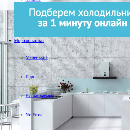
Морозильники
Маленькие
Лари
Встраиваемые
No Frost