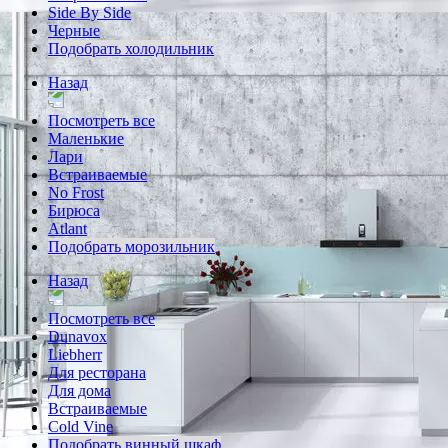
Side By Side
Черные
Подобрать холодильник
Назад
Посмотреть все
Маленькие
Лари
Встраиваемые
No Frost
Бирюса
Atlant
Подобрать морозильник
Назад
Посмотреть все
Dunavox
Liebherr
Для ресторана
Для дома
Встраиваемые
Cold Vine
Подобрать винный шкаф