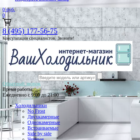
0
руб.
0
8 (495) 177-56-75
Консультация специалистов. Звоните!
Обратный звонок
Время работы:
Ежедневно с 9:00 до 21:00
Холодильники
No Frost
Двухкамерные
Однокамерные
Встраиваемые
Side by side
Черные