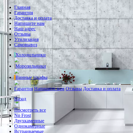
Главная
Гарантия
Доставка и оплата
Напишите нам
Наш адрес
Отзывы
Утилизация
Самовывоз
Холодильники
Морозильники
Винные шкафы
Гарантия
Напишите нам
Отзывы
Доставка и оплата
Назад
Посмотреть все
No Frost
Двухкамерные
Однокамерные
Встраиваемые