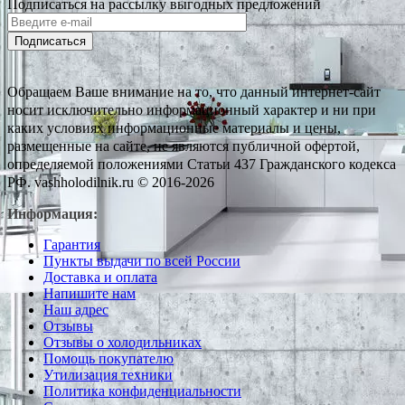
Подписаться на рассылку выгодных предложений
Подписаться
Обращаем Ваше внимание на то, что данный интернет-сайт
носит исключительно информационный характер и ни при
каких условиях информационные материалы и цены,
размещенные на сайте, не являются публичной офертой,
определяемой положениями Статьи 437 Гражданского кодекса
РФ. vashholodilnik.ru © 2016-2026
Информация:
Гарантия
Пункты выдачи по всей России
Доставка и оплата
Напишите нам
Наш адрес
Отзывы
Отзывы о холодильниках
Помощь покупателю
Утилизация техники
Политика конфиденциальности