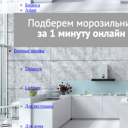
Бирюса
Atlant
Винные шкафы
Dunavox
Liebherr
Для ресторана
Для дома