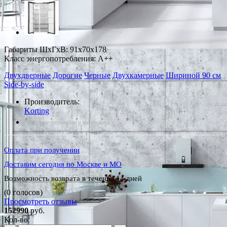
Габариты ШxГxВ: 91x70x178
Класс энергопотребления: A++
Двухдверные
Дорогие
Черные
Двухкамерные
Шириной 90 см
Side-by-side
Производитель:
Korting
*Наличие уточняйте у менеджера
Оплата при получении
Доставим сегодня по Москве и МО
Возможность возврата в течение 14 дней
(0 голосов)
Просмотреть отзывы
152990
руб.
Кол-во: