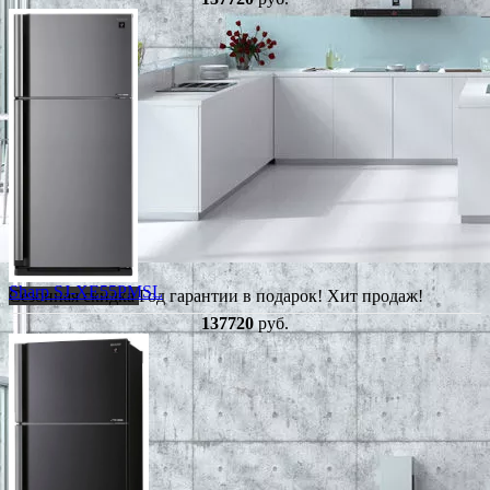
Sharp SJ-XE55PMSL
Сезонная скидка
Год гарантии в подарок!
Хит продаж!
137720
руб.