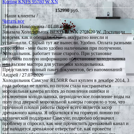
Korting KNFS 95780 W XN
152990
руб.
Наши клиенты /
Читать все
Татьяна Николаевна
/ 01.08.2026
Заказала Холодильник BEKO RCNK 270K20 W. Доставили
вовремя. как и обещали. Очень аккуратно внесли и
установили. Старый тут же вынесли. Удобно. Оплата разными
способами - мне было удобно наличными при получении.
Холодильник. работает тише старого. При установке
получила полную информацию об установке холодильника
или вызове мастера для установки холодильника.
Представлен полный пакет документов, без напоминаний
Андрей
/ 27.07.2026
Холодильник Самсунг RL50RR был куплен в декабре 2014, 3
года работал не плохо, но потом стала настраиваться
морозильная камера вплоть до появления ошибки и
отключения холодильника, периодическое появление воды на
полу под дверкой морозильной камеры говорило о том, что
причиной плохой работы скорее всего является засор
дренажного канала. Я обратился в на горячую линию по
технической поддержке Самсунг, подробно обозначил
проблему и спросил, как мне прочистить дренажный канал и
где находится дренажное отверстие т.е. как провести