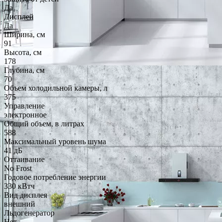
Да
Дисплей
Да
Ширина, см
91
Высота, см
178
Глубина, см
70
Объем холодильной камеры, л
375
Управление
электронное
Общий объем, в литрах
588
Максимальный уровень шума
41 дБ
Оттаивание
No Frost
Годовое потребление энергии
330 кВтч
Вид дисплея
внешний
Льдогенератор
Нет