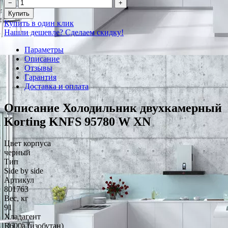
−
+
Купить
Купить в один клик
Нашли дешевле? Сделаем скидку!
Параметры
Описание
Отзывы
Гарантия
Доставка и оплата
Описание Холодильник двухкамерный
Korting KNFS 95780 W XN
Цвет корпуса
черный
Тип
Side by side
Артикул
801763
Вес, кг
91
Хладагент
R600a (изобутан)