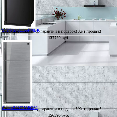
Sharp SJ-XE55PMBK
Сезонная скидка
Год гарантии в подарок!
Хит продаж!
137720
руб.
Sharp SJ-XP59PGSL
Сезонная скидка
Год гарантии в подарок!
Хит продаж!
156590
руб.