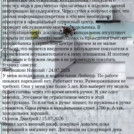
техническое обслуживание холодильника - по сути его
очистку, ведь в документах прилагаемых к изделию данной
информации не содержится. Через сутки я получил ответ, что
данная информация секретная и что мне необходимо
обратится в официальный сервисный центр, который
проведет обслуживание моего холодильника. В
эксплуатационных документах на холодильник отсутствует
(скрыта от потребителя) необходимость проведения очистки
холодильника в сервисном центре (причем за не малые
деньги), что является введением в заблуждение покупателя и
проявлением неуважительного к нему отношения. И поэтому
знакомым и близким людям я не рекомендую покупать
технику самсунг.
Любишкин Николай
/ 24.07.2026
У меня холодильник и морозильник Либхерр. По работе
никаких нареканий нет. Работают тихо. Размораживания не
требуют. Они у меня уже более 5 лет. Кто выберет эту модель
будьте готовы через это время менять ручки. Я уже одну
заменил. Это самое не отработанное место в этой
конструкции. То пластик в ручке лопнет, то пружинка в ручке
сломается. Одна ручка в холодильнике стоит 1700 р. А так,
холодильник хороший.
Осипов Дмитрий
/ 15.07.2026
Купил здесь винный шкаф, покупкой доволен, пока
нареканий к магазину нет. Доставили на следующий день