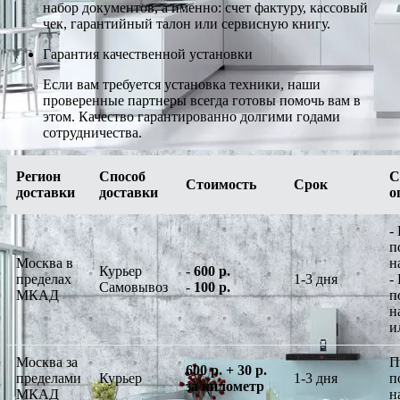
набор документов, а именно: счет фактуру, кассовый
чек, гарантийный талон или сервисную книгу.
Гарантия качественной установки
Если вам требуется установка техники, наши
проверенные партнеры всегда готовы помочь вам в
этом. Качество гарантированно долгими годами
сотрудничества.
Регион
Способ
С
Стоимость
Срок
доставки
доставки
о
-
п
Москва в
н
Курьер
-
600 р.
пределах
1-3 дня
-
Самовывоз
-
100 р.
МКАД
п
н
и
Москва за
П
600 р. + 30 р.
пределами
Курьер
1-3 дня
п
за километр
МКАД
н