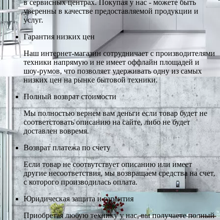
в сервисных центрах. Покупая у нас - можете быть
уверенны в качестве предоставляемой продукции и
услуг.
Гарантия низких цен
Наш интернет-магазин сотрудничает с производителями
техники напрямую и не имеет оффлайн площадей и
шоу-румов, что позволяет удерживать одну из самых
низких цен на рынке бытовой техники.
Полный возврат стоимости
Мы полностью вернем вам деньги если товар будет не
соответстовать описанию на сайте, либо не будет
доставлен вовремя.
Возврат платежа по счету
Если товар не соотвутствует описанию или имеет
другие несоответствия, мы возвращаем средства на счет,
с которого производилась оплата.
Юридическая защита и гарантия
Приобретая любую технику у нас, вы получаете полный