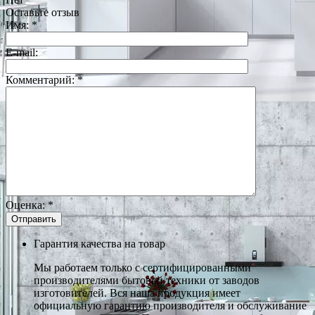
Оставьте отзыв
Имя:
*
E-mail:
Комментарий:
*
Оценка:
*
Гарантия качества на товар
Мы работаем только с сертифицированными
производителями бытовой техники от заводов
изготовителей. Вся наша продукция имеет
официальную гарантию производителя и обслуживание