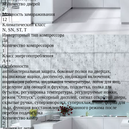
Количество дверей
2
Мощность замораживания
12
Климатический класс
N, SN, ST, T
Инверторный тип компрессора
Да
Количество компрессоров
1
Класс энергопотребления
A++
Особенности
антибактериальная защита, боковые полки на дверцах,
выдвижные ящики, диспенсер, индикация включения,
индикация работы, индикация температуры, лоток для яиц,
отделение для овощей и фруктов, подсветка, полка для
бутылок, регулировка температуры, регулируемые ножки,
режим "Отпуск", сенсорный дисплей, сигнал открытой двери,
скрытые ручки, суперзаморозка, суперохлаждение, форма для
льда, функция восстановления выбранного режима после
перебоя подачи тока
Количество камер
2
Защита от детей