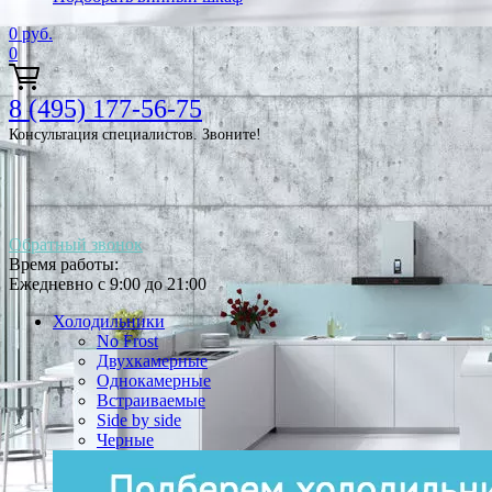
0
руб.
0
8 (495) 177-56-75
Консультация специалистов. Звоните!
Обратный звонок
Время работы:
Ежедневно с 9:00 до 21:00
Холодильники
No Frost
Двухкамерные
Однокамерные
Встраиваемые
Side by side
Черные