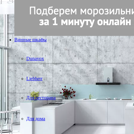
Винные шкафы
Dunavox
Liebherr
Для ресторана
Для дома