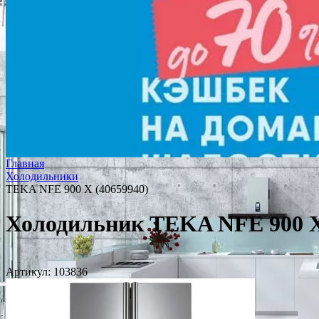
Главная
Холодильники
TEKA NFE 900 X (40659940)
Холодильник TEKA NFE 900 X
Артикул:
103836