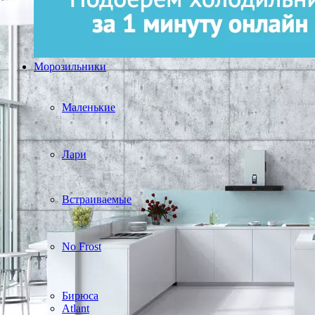
Морозильники
Маленькие
Лари
Встраиваемые
No Frost
Бирюса
Atlant