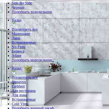
Side By Side
Черные
Подобрать холодильник
Назад
Посмотреть все
Маленькие
Лари
Встраиваемые
No Frost
Бирюса
Atlant
Подобрать морозильник
Назад
Посмотреть все
Dunavox
Liebherr
Для ресторана
Для дома
Встраиваемые
Cold Vine
Подобрать винный шкаф