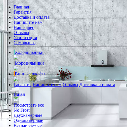
Главная
Гарантия
Доставка и оплата
Напишите нам
Наш адрес
Отзывы
Утилизация
Самовывоз
Холодильники
Морозильники
Винные шкафы
Гарантия
Напишите нам
Отзывы
Доставка и оплата
Назад
Посмотреть все
No Frost
Двухкамерные
Однокамерные
Встраиваемые