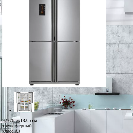
92x76.5x182.5 см
трехкамерный
класс A+