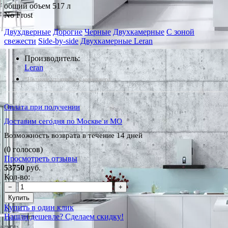
общий объем 517 л
No Frost
Двухдверные
Дорогие
Черные
Двухкамерные
С зоной
свежести
Side-by-side
Двухкамерные Leran
Производитель:
Leran
*Наличие уточняйте у менеджера
Оплата при получении
Доставим сегодня по Москве и МО
Возможность возврата в течение 14 дней
(0 голосов)
Просмотреть отзывы
53750
руб.
Кол-во:
−
+
Купить
Купить в один клик
Нашли дешевле? Сделаем скидку!