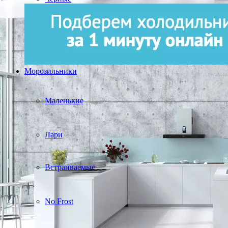
Морозильники
Маленькие
Лари
Встраиваемые
No Frost