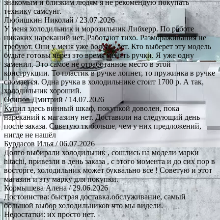
знакомым и близким людям я не рекомендую покупать
технику самсунг.
Любишкин Николай
/ 23.07.2026
У меня холодильник и морозильник Либхерр. По работе
никаких нареканий нет. Работают тихо. Размораживания не
требуют. Они у меня уже более 5 лет. Кто выберет эту модель
будьте готовы через это время менять ручки. Я уже одну
заменил. Это самое не отработанное место в этой
конструкции. То пластик в ручке лопнет, то пружинка в ручке
сломается. Одна ручка в холодильнике стоит 1700 р. А так,
холодильник хороший.
Осипов Дмитрий
/ 14.07.2026
Купил здесь винный шкаф, покупкой доволен, пока
нареканий к магазину нет. Доставили на следующий день
после заказа. Советую тк больше, чем у них предложений,
нигде не нашёл
Бурдасов Илья
/ 06.07.2026
Долго выбирали холодильник , сошлись на модели марки
hitachi, привезли в день заказа , с этого момента и до сих пор в
восторге, холодильник может буквально все ! Советую и этот
магазин и эту марку для покупки.
Кормышева Алена
/ 29.06.2026
Достоинства: быстрая доставка.обслуживание, самый
большой выбор холодильников что мы видели.
Недостатки: их просто нет.