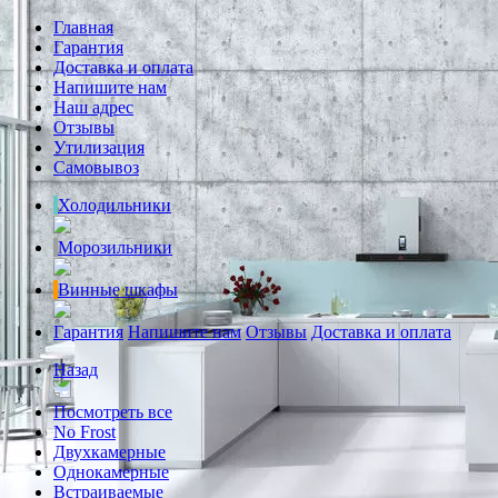
Главная
Гарантия
Доставка и оплата
Напишите нам
Наш адрес
Отзывы
Утилизация
Самовывоз
Холодильники
Морозильники
Винные шкафы
Гарантия
Напишите нам
Отзывы
Доставка и оплата
Назад
Посмотреть все
No Frost
Двухкамерные
Однокамерные
Встраиваемые