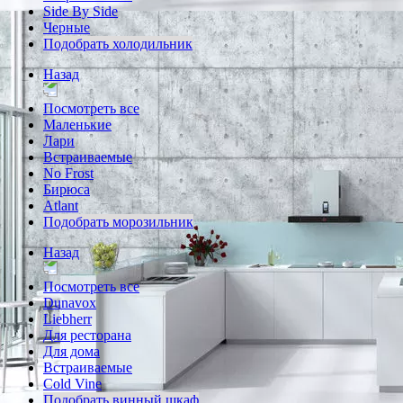
Side By Side
Черные
Подобрать холодильник
Назад
Посмотреть все
Маленькие
Лари
Встраиваемые
No Frost
Бирюса
Atlant
Подобрать морозильник
Назад
Посмотреть все
Dunavox
Liebherr
Для ресторана
Для дома
Встраиваемые
Cold Vine
Подобрать винный шкаф