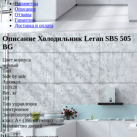
Параметры
Описание
Отзывы
Гарантия
Доставка и оплата
Описание Холодильник Leran SBS 505
BG
Цвет корпуса
черный
Тип
Side by side
Артикул
103928
Вес, кг
101
Тип управления
электронное
Энергопотребление
класс A+ (366 кВтч/год)
Количество дверей
2
Мощность замораживания