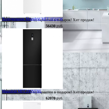
Холодильник Maunfeld MFF185SFW
Сезонная скидка
Год гарантии в подарок!
Хит продаж!
56430
руб.
Maunfeld MFF200NFBE
Сезонная скидка
Год гарантии в подарок!
Хит продаж!
62070
руб.