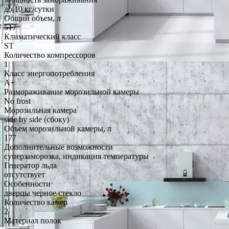
до 10 кг/cутки
Общий объем, л
517
Климатический класс
ST
Количество компрессоров
1
Класс энергопотребления
A+
Размораживание морозильной камеры
No frost
Морозильная камера
side by side (сбоку)
Объем морозильной камеры, л
177
Дополнительные возможности
суперзаморозка, индикация температуры
Генератор льда
отсутствует
Особенности
дверцы черное стекло
Количество камер
2
Материал полок