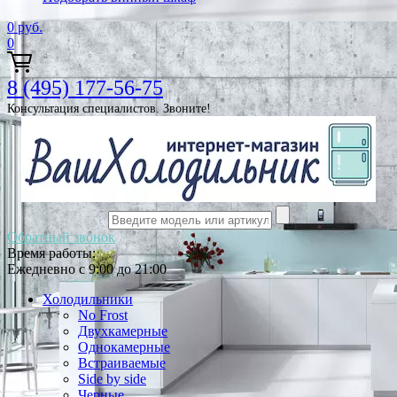
0
руб.
0
8 (495) 177-56-75
Консультация специалистов. Звоните!
Обратный звонок
Время работы:
Ежедневно с 9:00 до 21:00
Холодильники
No Frost
Двухкамерные
Однокамерные
Встраиваемые
Side by side
Черные