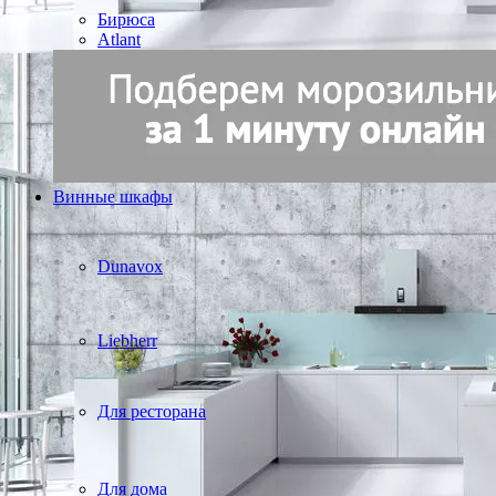
Бирюса
Atlant
Винные шкафы
Dunavox
Liebherr
Для ресторана
Для дома