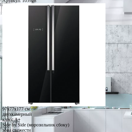
Артикул:
103928
97x77x177 см
двухкамерный
класс A+
Side by Side (морозильник сбоку)
зона свежести