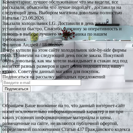
Комментарии: лучшее обслуживание что мы видели, все
рассказали, объяснили что лучше подойдёт , доставили на
следующий день. Выбором магазина довольны полностью
Наталья
/ 23.06.2026
Заказали холодильник LG. Доставили в день заказа,
установили быстро. Спасибо магазину за оперативность и
помощь в выборе лучшего холодильника по нашем
требования.
Филипов Андрей
/ 18.06.2026
Вчера купили на этом сайте холодильник side-by-side фирмы
bosh. Привезли на следующий день после заказа. Покупкой
очень довольны, как мы хотели выкидывает в стакан лед под
напитки разных размеров и цвет очень подошел под нашу
кухню. Советуем данный магазин для покупок.
Подписаться на рассылку выгодных предложений
Подписаться
Обращаем Ваше внимание на то, что данный интернет-сайт
носит исключительно информационный характер и ни при
каких условиях информационные материалы и цены,
размещенные на сайте, не являются публичной офертой,
определяемой положениями Статьи 437 Гражданского кодекса