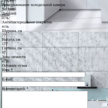
стекло
Размораживание холодильной камеры
No frost
Дисплей
есть
Антибактериальное покрытие
есть
Ширина, см
77
Высота, см
177
Глубина, см
97
Зона свежести
есть
Оставьте отзыв
Имя:
*
E-mail:
Комментарий:
*