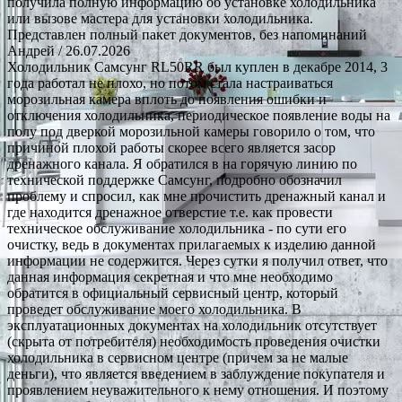
получила полную информацию об установке холодильника
или вызове мастера для установки холодильника.
Представлен полный пакет документов, без напоминаний
Андрей
/ 26.07.2026
Холодильник Самсунг RL50RR был куплен в декабре 2014, 3
года работал не плохо, но потом стала настраиваться
морозильная камера вплоть до появления ошибки и
отключения холодильника, периодическое появление воды на
полу под дверкой морозильной камеры говорило о том, что
причиной плохой работы скорее всего является засор
дренажного канала. Я обратился в на горячую линию по
технической поддержке Самсунг, подробно обозначил
проблему и спросил, как мне прочистить дренажный канал и
где находится дренажное отверстие т.е. как провести
техническое обслуживание холодильника - по сути его
очистку, ведь в документах прилагаемых к изделию данной
информации не содержится. Через сутки я получил ответ, что
данная информация секретная и что мне необходимо
обратится в официальный сервисный центр, который
проведет обслуживание моего холодильника. В
эксплуатационных документах на холодильник отсутствует
(скрыта от потребителя) необходимость проведения очистки
холодильника в сервисном центре (причем за не малые
деньги), что является введением в заблуждение покупателя и
проявлением неуважительного к нему отношения. И поэтому