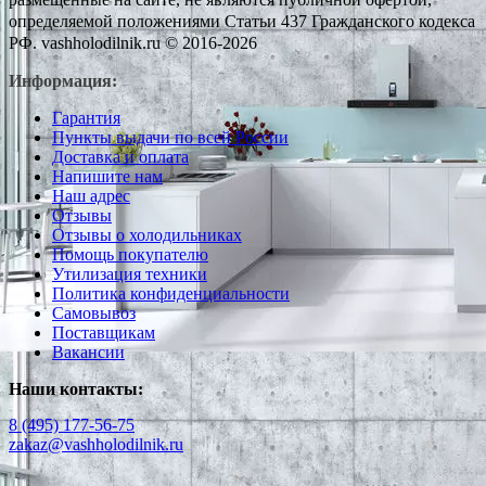
определяемой положениями Статьи 437 Гражданского кодекса
РФ. vashholodilnik.ru © 2016-2026
Информация:
Гарантия
Пункты выдачи по всей России
Доставка и оплата
Напишите нам
Наш адрес
Отзывы
Отзывы о холодильниках
Помощь покупателю
Утилизация техники
Политика конфиденциальности
Самовывоз
Поставщикам
Вакансии
Наши контакты:
8 (495) 177-56-75
zakaz@vashholodilnik.ru