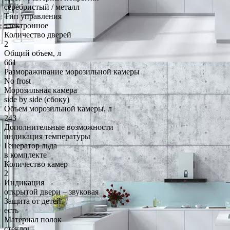
серебристый / металл
Тип управления
электронное
Количество дверей
2
Общий объем, л
661
Размораживание морозильной камеры
No frost
Морозильная камера
side by side (сбоку)
Объем морозильной камеры, л
243
Дополнительные возможности
индикация температуры
Генератор льда
в комплекте
Количество камер
2
Индикация
открытой двери – звуковая
Защита от детей
есть
Материал полок
стекло