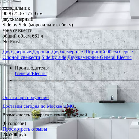
холодильник
90.8x75.6x175.9 см
двухкамерный
Side by Side (морозильник сбоку)
зона свежести
общий объем 661 л
No Frost
Двухдверные
Дорогие
Двухкамерные
Шириной 90 см
Серые
С зоной свежести
Side-by-side
Двухкамерные General Electric
Производитель:
General Electric
*Наличие уточняйте у менеджера
Оплата при получении
Доставим сегодня по Москве и МО
Возможность возврата в течение 14 дней
(0 голосов)
Просмотреть отзывы
245700
руб.