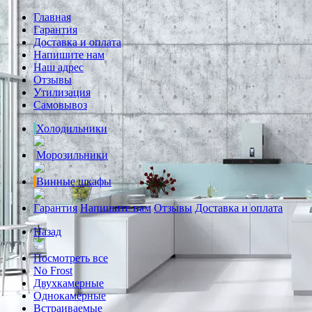
Главная
Гарантия
Доставка и оплата
Напишите нам
Наш адрес
Отзывы
Утилизация
Самовывоз
Холодильники
Морозильники
Винные шкафы
Гарантия
Напишите нам
Отзывы
Доставка и оплата
Назад
Посмотреть все
No Frost
Двухкамерные
Однокамерные
Встраиваемые