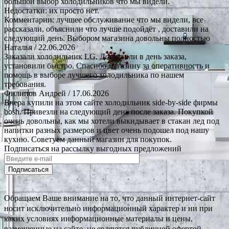
большой выбор холодильников что мы видели.
Недостатки: их просто нет.
Комментарии: лучшее обслуживание что мы видели, все
рассказали, объяснили что лучше подойдёт , доставили на
следующий день. Выбором магазина довольны полностью
Наталья
/ 22.06.2026
Заказали холодильник LG. Доставили в день заказа,
установили быстро. Спасибо магазину за оперативность и
помощь в выборе лучшего холодильника по нашем
требования.
Филипов Андрей
/ 17.06.2026
Вчера купили на этом сайте холодильник side-by-side фирмы
bosh. Привезли на следующий день после заказа. Покупкой
очень довольны, как мы хотели выкидывает в стакан лед под
напитки разных размеров и цвет очень подошел под нашу
кухню. Советуем данный магазин для покупок.
Подписаться на рассылку выгодных предложений
Подписаться
Обращаем Ваше внимание на то, что данный интернет-сайт
носит исключительно информационный характер и ни при
каких условиях информационные материалы и цены,
размещенные на сайте, не являются публичной офертой,