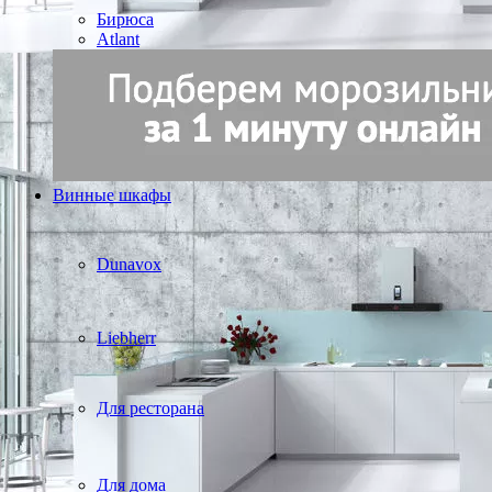
Бирюса
Atlant
Винные шкафы
Dunavox
Liebherr
Для ресторана
Для дома