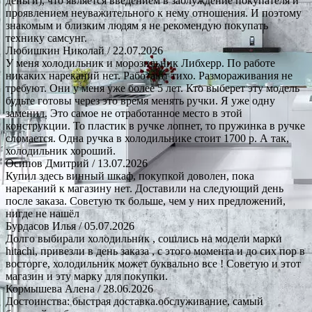
деньги), что является введением в заблуждение покупателя и
проявлением неуважительного к нему отношения. И поэтому
знакомым и близким людям я не рекомендую покупать
технику самсунг.
Любишкин Николай
/ 22.07.2026
У меня холодильник и морозильник Либхерр. По работе
никаких нареканий нет. Работают тихо. Размораживания не
требуют. Они у меня уже более 5 лет. Кто выберет эту модель
будьте готовы через это время менять ручки. Я уже одну
заменил. Это самое не отработанное место в этой
конструкции. То пластик в ручке лопнет, то пружинка в ручке
сломается. Одна ручка в холодильнике стоит 1700 р. А так,
холодильник хороший.
Осипов Дмитрий
/ 13.07.2026
Купил здесь винный шкаф, покупкой доволен, пока
нареканий к магазину нет. Доставили на следующий день
после заказа. Советую тк больше, чем у них предложений,
нигде не нашёл
Бурдасов Илья
/ 05.07.2026
Долго выбирали холодильник , сошлись на модели марки
hitachi, привезли в день заказа , с этого момента и до сих пор в
восторге, холодильник может буквально все ! Советую и этот
магазин и эту марку для покупки.
Кормышева Алена
/ 28.06.2026
Достоинства: быстрая доставка.обслуживание, самый