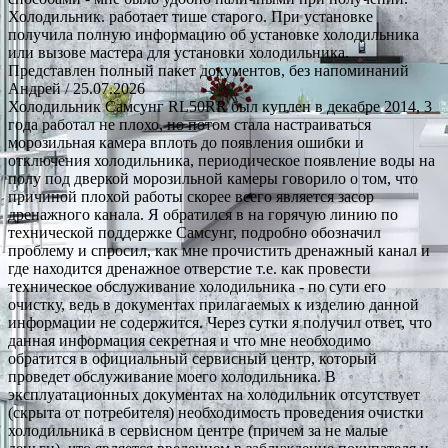
Холодильник. работает тише старого. При установке
получила полную информацию об установке холодильника
или вызове мастера для установки холодильника.
Представлен полный пакет документов, без напоминаний
Андрей
/ 25.07.2026
Холодильник Самсунг RL50RR был куплен в декабре 2014, 3
года работал не плохо, но потом стала настраиваться
морозильная камера вплоть до появления ошибки и
отключения холодильника, периодическое появление воды на
полу под дверкой морозильной камеры говорило о том, что
причиной плохой работы скорее всего является засор
дренажного канала. Я обратился в на горячую линию по
технической поддержке Самсунг, подробно обозначил
проблему и спросил, как мне прочистить дренажный канал и
где находится дренажное отверстие т.е. как провести
техническое обслуживание холодильника - по сути его
очистку, ведь в документах прилагаемых к изделию данной
информации не содержится. Через сутки я получил ответ, что
данная информация секретная и что мне необходимо
обратится в официальный сервисный центр, который
проведет обслуживание моего холодильника. В
эксплуатационных документах на холодильник отсутствует
(скрыта от потребителя) необходимость проведения очистки
холодильника в сервисном центре (причем за не малые