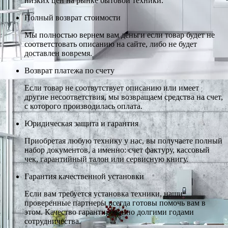
низких цен на рынке бытовой техники.
Полный возврат стоимости
Мы полностью вернем вам деньги если товар будет не
соответстовать описанию на сайте, либо не будет
доставлен вовремя.
Возврат платежа по счету
Если товар не соотвутствует описанию или имеет
другие несоответствия, мы возвращаем средства на счет,
с которого производилась оплата.
Юридическая защита и гарантия
Приобретая любую технику у нас, вы получаете полный
набор документов, а именно: счет фактуру, кассовый
чек, гарантийный талон или сервисную книгу.
Гарантия качественной установки
Если вам требуется установка техники, наши
проверенные партнеры всегда готовы помочь вам в
этом. Качество гарантированно долгими годами
сотрудничества.