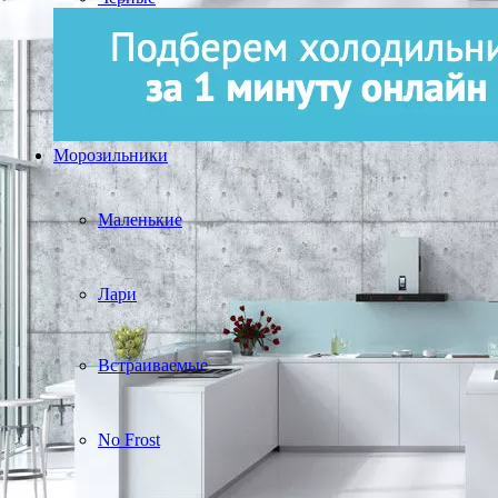
Морозильники
Маленькие
Лари
Встраиваемые
No Frost