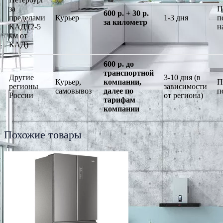
за
П
600 р. + 30 р.
пределами
Курьер
1-3 дня
п
за километр
КАД (2-5
н
км от
КАД)
600 р. до
транспортной
Другие
3-10 дня (в
Курьер,
компании,
П
регионы
зависимости
самовывоз
далее по
п
России
от региона)
тарифам
компании
Похожие товары