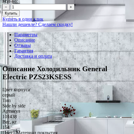
Кол-во:
−
+
Купить
Купить в один клик
Нашли дешевле? Сделаем скидку!
Параметры
Описание
Отзывы
Гарантия
Доставка и оплата
Описание Холодильник General
Electric PZS23KSESS
Цвет корпуса
серый
Тип
Side by side
Артикул
101438
Вес, кг
154
Цвет / Материал покрытия