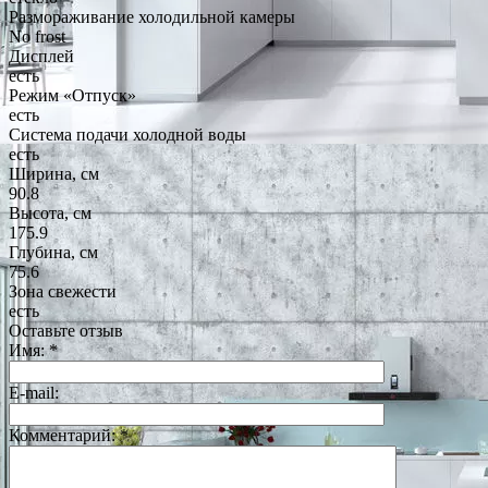
Размораживание холодильной камеры
No frost
Дисплей
есть
Режим «Отпуск»
есть
Система подачи холодной воды
есть
Ширина, см
90.8
Высота, см
175.9
Глубина, см
75.6
Зона свежести
есть
Оставьте отзыв
Имя:
*
E-mail:
Комментарий:
*