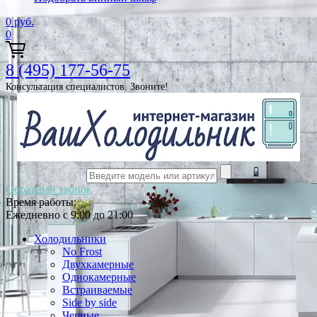
0
руб.
0
8 (495) 177-56-75
Консультация специалистов. Звоните!
Обратный звонок
Время работы:
Ежедневно с 9:00 до 21:00
Холодильники
No Frost
Двухкамерные
Однокамерные
Встраиваемые
Side by side
Черные