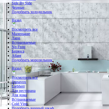
Side By Side
Черные
Подобрать холодильник
Назад
Посмотреть все
Маленькие
Лари
Встраиваемые
No Frost
Бирюса
Atlant
Подобрать морозильник
Назад
Посмотреть все
Dunavox
Liebherr
Для ресторана
Для дома
Встраиваемые
Cold Vine
Подобрать винный шкаф