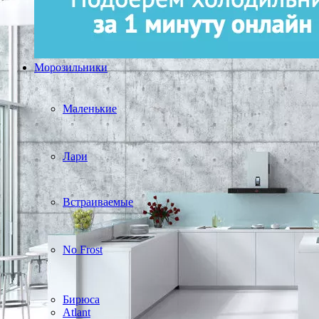
Морозильники
Маленькие
Лари
Встраиваемые
No Frost
Бирюса
Atlant