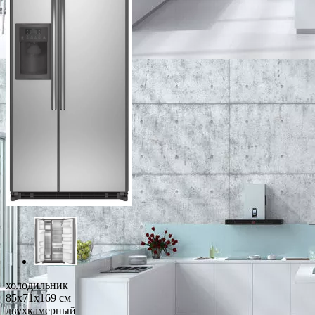
холодильник
85x71x169 см
двухкамерный