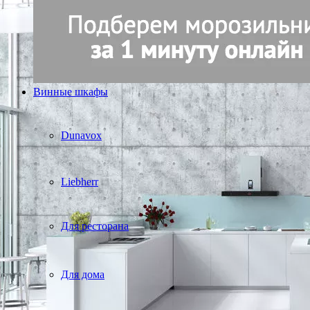
Винные шкафы
Dunavox
Liebherr
Для ресторана
Для дома