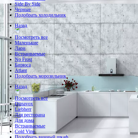
Side By Side
Черные
Подобрать холодильник
Назад
Посмотреть все
Маленькие
Лари
Встраиваемые
No Frost
Бирюса
Atlant
Подобрать морозильник
Назад
Посмотреть все
Dunavox
Liebherr
Для ресторана
Для дома
Встраиваемые
Cold Vine
Подобрать винный шкаф