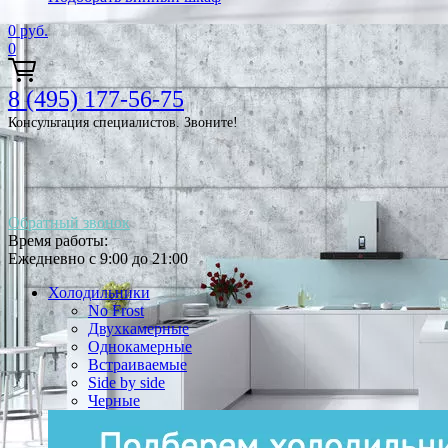
0
руб.
0
8 (495) 177-56-75
Консультация специалистов. Звоните!
Обратный звонок
Время работы:
Ежедневно с 9:00 до 21:00
Холодильники
No Frost
Двухкамерные
Однокамерные
Встраиваемые
Side by side
Черные