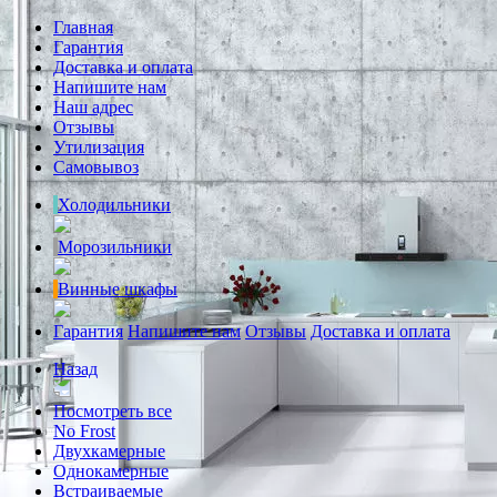
Главная
Гарантия
Доставка и оплата
Напишите нам
Наш адрес
Отзывы
Утилизация
Самовывоз
Холодильники
Морозильники
Винные шкафы
Гарантия
Напишите нам
Отзывы
Доставка и оплата
Назад
Посмотреть все
No Frost
Двухкамерные
Однокамерные
Встраиваемые