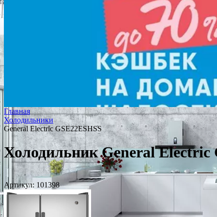
Главная
Холодильники
General Electric GSE22ESHSS
Холодильник General Electri
Артикул:
101398