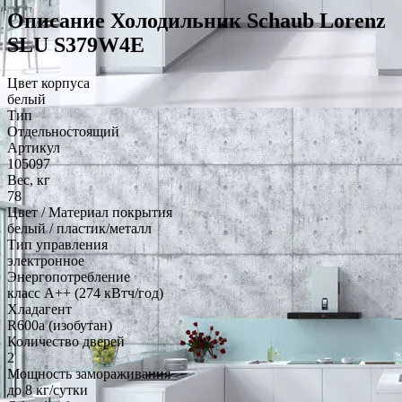
Описание Холодильник Schaub Lorenz
SLU S379W4E
Цвет корпуса
белый
Тип
Отдельностоящий
Артикул
105097
Вес, кг
78
Цвет / Материал покрытия
белый / пластик/металл
Тип управления
электронное
Энергопотребление
класс A++ (274 кВтч/год)
Хладагент
R600a (изобутан)
Количество дверей
2
Мощность замораживания
до 8 кг/cутки