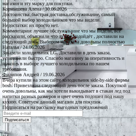
магазин и эту марку для покупки.
Кормышева Алена
/ 30.06.2026
Достоинства: быстрая доставка.обслуживание, самый
большой выбор холодильников что мы видели.
Недостатки: их просто нет.
Комментарии: лучшее обслуживание что мы видели, все
рассказали, объяснили что лучше подойдёт , доставили на
следующий день. Выбором магазина довольны полностью
Наталья
/ 24.06.2026
Заказали холодильник LG. Доставили в день заказа,
установили быстро. Спасибо магазину за оперативность и
помощь в выборе лучшего холодильника по нашем
требования.
Филипов Андрей
/ 19.06.2026
Вчера купили на этом сайте холодильник side-by-side фирмы
bosh. Привезли на следующий день после заказа. Покупкой
очень довольны, как мы хотели выкидывает в стакан лед под
напитки разных размеров и цвет очень подошел под нашу
кухню. Советуем данный магазин для покупок.
Подписаться на рассылку выгодных предложений
Подписаться