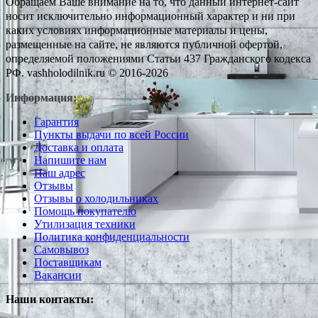
Обращаем Ваше внимание на то, что данный интернет-сайт
носит исключительно информационный характер и ни при
каких условиях информационные материалы и цены,
размещенные на сайте, не являются публичной офертой,
определяемой положениями Статьи 437 Гражданского кодекса
РФ. vashholodilnik.ru © 2016-2026
Информация:
Гарантия
Пункты выдачи по всей России
Доставка и оплата
Напишите нам
Наш адрес
Отзывы
Отзывы о холодильниках
Помощь покупателю
Утилизация техники
Политика конфиденциальности
Самовывоз
Поставщикам
Вакансии
Наши контакты: