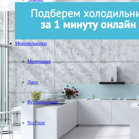
Морозильники
Маленькие
Лари
Встраиваемые
No Frost