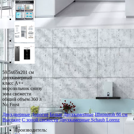
59.5x65x201 см
двухкамерный
класс A++
морозильник снизу
зона свежести
общий объем 360 л
No Frost
Двухдверные
Дорогие
Белые
Двухкамерные
Шириной 60 см
Высокие
С зоной свежести
Двухкамерные Schaub Lorenz
Производитель: