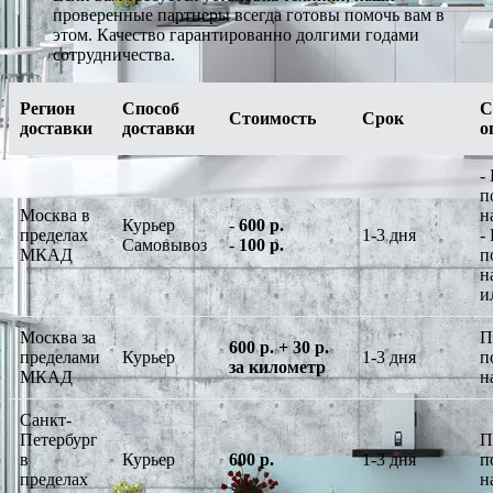
проверенные партнеры всегда готовы помочь вам в
этом. Качество гарантированно долгими годами
сотрудничества.
Регион
Способ
С
Стоимость
Срок
доставки
доставки
о
-
п
Москва в
н
Курьер
-
600 р.
пределах
1-3 дня
-
Самовывоз
-
100 р.
МКАД
п
н
и
Москва за
П
600 р. + 30 р.
пределами
Курьер
1-3 дня
п
за километр
МКАД
н
Санкт-
Петербург
П
в
Курьер
600 р.
1-3 дня
п
пределах
н