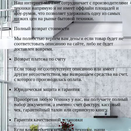
Наш интернет-магазин сотрудничает с производителями
техники напрямую и не имеет оффлайн площадей и
шоу-румов, что позволяет удерживать одну из самых
низких цен на рынке бытовой техники.
Полный возврат стоимости
Мы полностью вернем вам деньги если товар будет не
соответстовать описанию на сайте, либо не будет
доставлен вовремя.
Возврат платежа по счету
Если товар не соотвутствует описанию или имеет
другие несоответствия, мы возвращаем средства на счет,
с которого производилась оплата.
Юридическая защита и гарантия
Приобретая любую технику у нас, вы получаете полный
набор документов, а именно: счет фактуру, кассовый
чек, гарантийный талон или сервисную книгу.
Гарантия качественной установки
Если вам требуется установка техники, наши