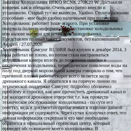
Заказала Холодильник BEKO RCNK 270K20 W. Доставили
вовремя. как и обещали. Очень аккуратно внесли и
установили. Старый тут же вынесли. Удобно. Оплата разными
способами - мне было удобно наличными при получении.
Холодильник. работает тише старого. При установке
получила полную информацию об установке холодильника
или вызове мастера для установки холодильника.
Представлен полный пакет документов, без напоминаний
Андрей
/ 27.07.2026
Холодильник Самсунг RL50RR был куплен в декабре 2014, 3
года работал не плохо, но потом стала настраиваться
морозильная камера вплоть до появления ошибки и
отключения холодильника, периодическое появление воды на
полу под дверкой морозильной камеры говорило о том, что
причиной плохой работы скорее всего является засор
дренажного канала. Я обратился в на горячую линию по
технической поддержке Самсунг, подробно обозначил
проблему и спросил, как мне прочистить дренажный канал и
где находится дренажное отверстие т.е. как провести
техническое обслуживание холодильника - по сути его
очистку, ведь в документах прилагаемых к изделию данной
информации не содержится. Через сутки я получил ответ, что
данная информация секретная и что мне необходимо
обратится в официальный сервисный центр, который
проведет обслуживание моего холодильника. В