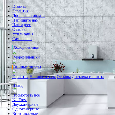
Главная
Гарантия
Доставка и оплата
Напишите нам
Наш адрес
Отзывы
Утилизация
Самовывоз
Холодильники
Морозильники
Винные шкафы
Гарантия
Напишите нам
Отзывы
Доставка и оплата
Назад
Посмотреть все
No Frost
Двухкамерные
Однокамерные
Встраиваемые