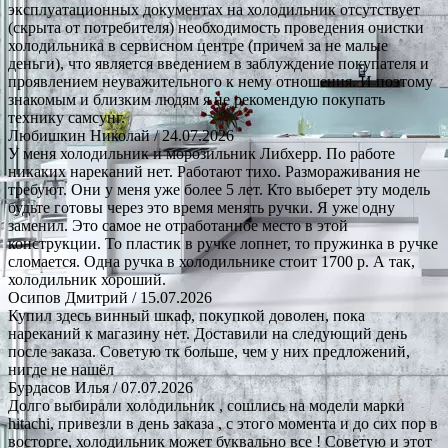
эксплуатационных документах на холодильник отсутствует
(скрыта от потребителя) необходимость проведения очистки
холодильника в сервисном центре (причем за не малые
деньги), что является введением в заблуждение покупателя и
проявлением неуважительного к нему отношения. И поэтому
знакомым и близким людям я не рекомендую покупать
технику самсунг.
Любишкин Николай
/ 24.07.2026
У меня холодильник и морозильник Либхерр. По работе
никаких нареканий нет. Работают тихо. Размораживания не
требуют. Они у меня уже более 5 лет. Кто выберет эту модель
будьте готовы через это время менять ручки. Я уже одну
заменил. Это самое не отработанное место в этой
конструкции. То пластик в ручке лопнет, то пружинка в ручке
сломается. Одна ручка в холодильнике стоит 1700 р. А так,
холодильник хороший.
Осипов Дмитрий
/ 15.07.2026
Купил здесь винный шкаф, покупкой доволен, пока
нареканий к магазину нет. Доставили на следующий день
после заказа. Советую тк больше, чем у них предложений,
нигде не нашёл
Бурдасов Илья
/ 07.07.2026
Долго выбирали холодильник , сошлись на модели марки
hitachi, привезли в день заказа , с этого момента и до сих пор в
восторге, холодильник может буквально все ! Советую и этот