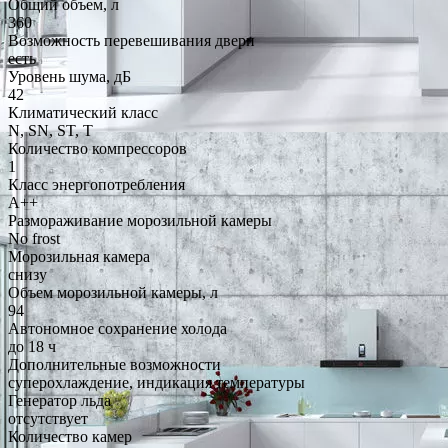
Общий объем, л
360
Возможность перевешивания двери
есть
Уровень шума, дБ
42
Климатический класс
N, SN, ST, T
Количество компрессоров
1
Класс энергопотребления
A++
Размораживание морозильной камеры
No frost
Морозильная камера
снизу
Объем морозильной камеры, л
94
Автономное сохранение холода
до 18 ч
Дополнительные возможности
суперохлаждение, индикация температуры
Генератор льда
отсутствует
Количество камер