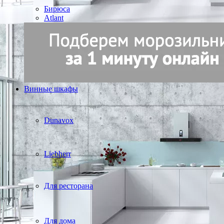
Бирюса
Atlant
Винные шкафы
Dunavox
Liebherr
Для ресторана
Для дома