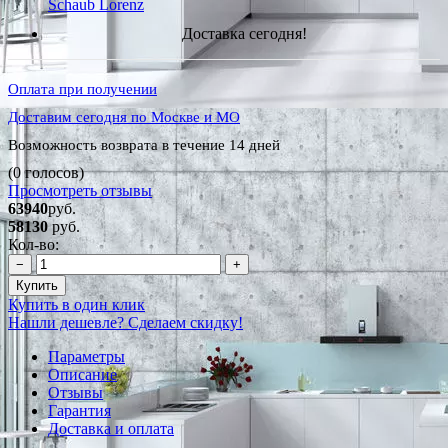
Schaub Lorenz
Доставка сегодня!
Оплата при получении
Доставим сегодня по Москве и МО
Возможность возврата в течение 14 дней
(0 голосов)
Просмотреть отзывы
63940
руб.
58130
руб.
Кол-во:
−
+
Купить
Купить в один клик
Нашли дешевле? Сделаем скидку!
Параметры
Описание
Отзывы
Гарантия
Доставка и оплата