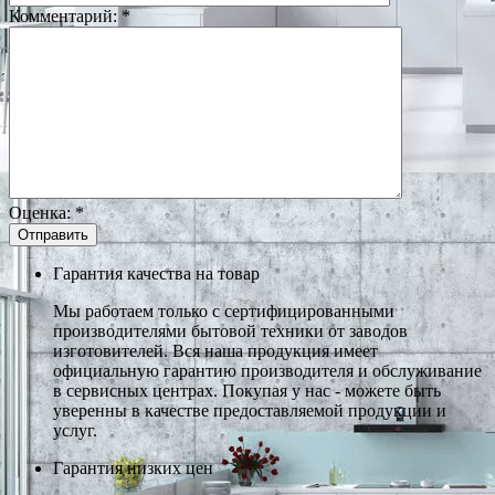
Комментарий:
*
Оценка:
*
Гарантия качества на товар
Мы работаем только с сертифицированными
производителями бытовой техники от заводов
изготовителей. Вся наша продукция имеет
официальную гарантию производителя и обслуживание
в сервисных центрах. Покупая у нас - можете быть
уверенны в качестве предоставляемой продукции и
услуг.
Гарантия низких цен