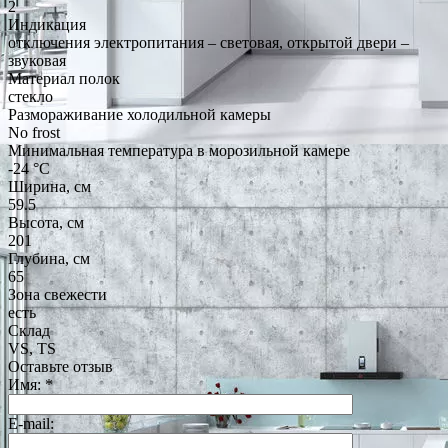
2
Индикация
отключения электропитания – световая, открытой двери –
звуковая
Материал полок
стекло
Размораживание холодильной камеры
No frost
Минимальная температура в морозильной камере
-24 °C
Ширина, см
59.5
Высота, см
201
Глубина, см
65
Зона свежести
есть
Склад
VS, TS
Оставьте отзыв
Имя:
*
E-mail: