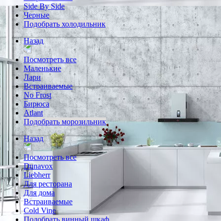
Side By Side
Черные
Подобрать холодильник
Назад
Посмотреть все
Маленькие
Лари
Встраиваемые
No Frost
Бирюса
Atlant
Подобрать морозильник
Назад
Посмотреть все
Dunavox
Liebherr
Для ресторана
Для дома
Встраиваемые
Cold Vine
Подобрать винный шкаф