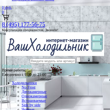
0
руб.
0
8 (495) 177-56-75
Консультация специалистов. Звоните!
Обратный звонок
Время работы:
Ежедневно с 9:00 до 21:00
Холодильники
No Frost
Двухкамерные
Однокамерные
Встраиваемые
Side by side
Черные