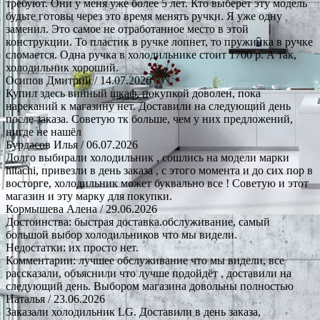
требуют. Они у меня уже более 5 лет. Кто выберет эту модель
будьте готовы через это время менять ручки. Я уже одну
заменил. Это самое не отработанное место в этой
конструкции. То пластик в ручке лопнет, то пружинка в ручке
сломается. Одна ручка в холодильнике стоит 1700 р. А так,
холодильник хороший.
Осипов Дмитрий
/ 14.07.2026
Купил здесь винный шкаф, покупкой доволен, пока
нареканий к магазину нет. Доставили на следующий день
после заказа. Советую тк больше, чем у них предложений,
нигде не нашёл
Бурдасов Илья
/ 06.07.2026
Долго выбирали холодильник , сошлись на модели марки
hitachi, привезли в день заказа , с этого момента и до сих пор в
восторге, холодильник может буквально все ! Советую и этот
магазин и эту марку для покупки.
Кормышева Алена
/ 29.06.2026
Достоинства: быстрая доставка.обслуживание, самый
большой выбор холодильников что мы видели.
Недостатки: их просто нет.
Комментарии: лучшее обслуживание что мы видели, все
рассказали, объяснили что лучше подойдёт , доставили на
следующий день. Выбором магазина довольны полностью
Наталья
/ 23.06.2026
Заказали холодильник LG. Доставили в день заказа,