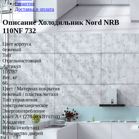
Гарантия
Доставка и оплата
Описание Холодильник Nord NRB
110NF 732
Цвет корпуса
бежевый
Тип
Отдельностоящий
Артикул
105787
Вес, кг
66
Цвет / Материал покрытия
бежевый / пластик/металл
Тип управления
электромеханическое
Энергопотребление
класс A+ (278.80 кВтч/год)
Хладагент
R600a (изобутан)
Количество дверей
2