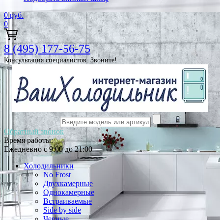
0
руб.
0
8 (495) 177-56-75
Консультация специалистов. Звоните!
Обратный звонок
Время работы:
Ежедневно с 9:00 до 21:00
Холодильники
No Frost
Двухкамерные
Однокамерные
Встраиваемые
Side by side
Черные