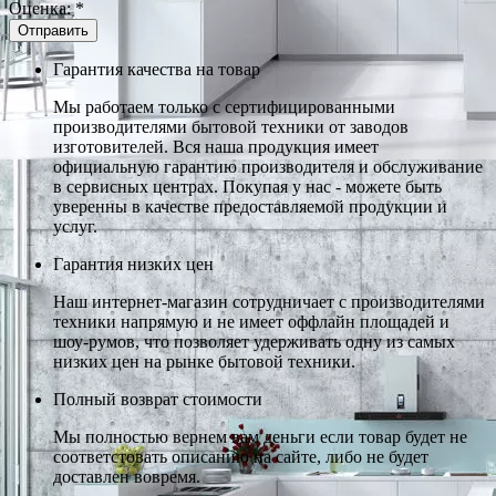
Оценка:
*
Гарантия качества на товар
Мы работаем только с сертифицированными
производителями бытовой техники от заводов
изготовителей. Вся наша продукция имеет
официальную гарантию производителя и обслуживание
в сервисных центрах. Покупая у нас - можете быть
уверенны в качестве предоставляемой продукции и
услуг.
Гарантия низких цен
Наш интернет-магазин сотрудничает с производителями
техники напрямую и не имеет оффлайн площадей и
шоу-румов, что позволяет удерживать одну из самых
низких цен на рынке бытовой техники.
Полный возврат стоимости
Мы полностью вернем вам деньги если товар будет не
соответстовать описанию на сайте, либо не будет
доставлен вовремя.