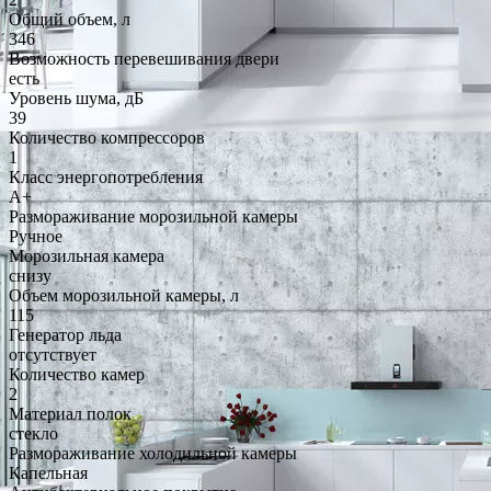
Общий объем, л
346
Возможность перевешивания двери
есть
Уровень шума, дБ
39
Количество компрессоров
1
Класс энергопотребления
A+
Размораживание морозильной камеры
Ручное
Морозильная камера
снизу
Объем морозильной камеры, л
115
Генератор льда
отсутствует
Количество камер
2
Материал полок
стекло
Размораживание холодильной камеры
Капельная