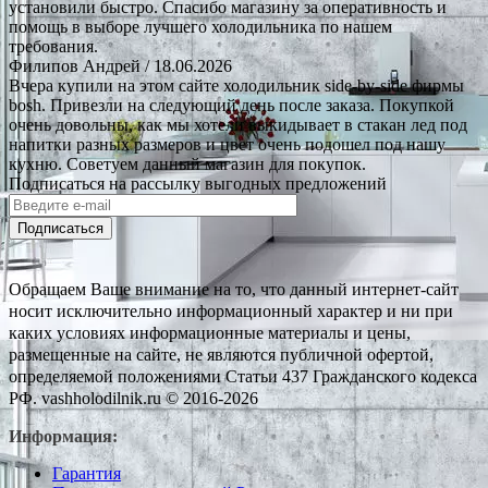
установили быстро. Спасибо магазину за оперативность и
помощь в выборе лучшего холодильника по нашем
требования.
Филипов Андрей
/ 18.06.2026
Вчера купили на этом сайте холодильник side-by-side фирмы
bosh. Привезли на следующий день после заказа. Покупкой
очень довольны, как мы хотели выкидывает в стакан лед под
напитки разных размеров и цвет очень подошел под нашу
кухню. Советуем данный магазин для покупок.
Подписаться на рассылку выгодных предложений
Подписаться
Обращаем Ваше внимание на то, что данный интернет-сайт
носит исключительно информационный характер и ни при
каких условиях информационные материалы и цены,
размещенные на сайте, не являются публичной офертой,
определяемой положениями Статьи 437 Гражданского кодекса
РФ. vashholodilnik.ru © 2016-2026
Информация:
Гарантия