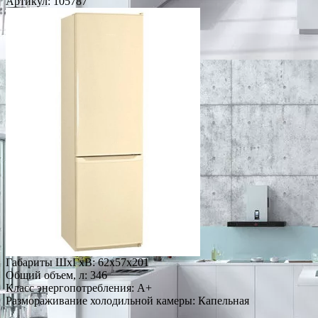
Артикул:
105787
Габариты ШxГxВ: 62x57x201
Общий объем, л: 346
Класс энергопотребления: A+
Размораживание холодильной камеры: Капельная