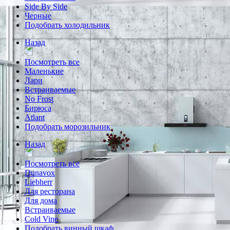
Side By Side
Черные
Подобрать холодильник
Назад
Посмотреть все
Маленькие
Лари
Встраиваемые
No Frost
Бирюса
Atlant
Подобрать морозильник
Назад
Посмотреть все
Dunavox
Liebherr
Для ресторана
Для дома
Встраиваемые
Cold Vine
Подобрать винный шкаф