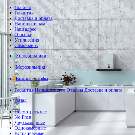
Главная
Гарантия
Доставка и оплата
Напишите нам
Наш адрес
Отзывы
Утилизация
Самовывоз
Холодильники
Морозильники
Винные шкафы
Гарантия
Напишите нам
Отзывы
Доставка и оплата
Назад
Посмотреть все
No Frost
Двухкамерные
Однокамерные
Встраиваемые