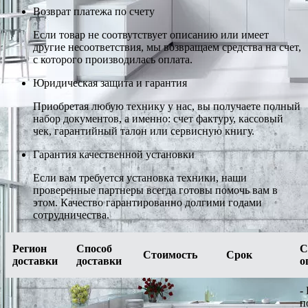
Возврат платежа по счету
Если товар не соотвутствует описанию или имеет
другие несоответствия, мы возвращаем средства на счет,
с которого производилась оплата.
Юридическая защита и гарантия
Приобретая любую технику у нас, вы получаете полный
набор документов, а именно: счет фактуру, кассовый
чек, гарантийный талон или сервисную книгу.
Гарантия качественной установки
Если вам требуется установка техники, наши
проверенные партнеры всегда готовы помочь вам в
этом. Качество гарантированно долгими годами
сотрудничества.
Регион
Способ
С
Стоимость
Срок
доставки
доставки
о
-
п