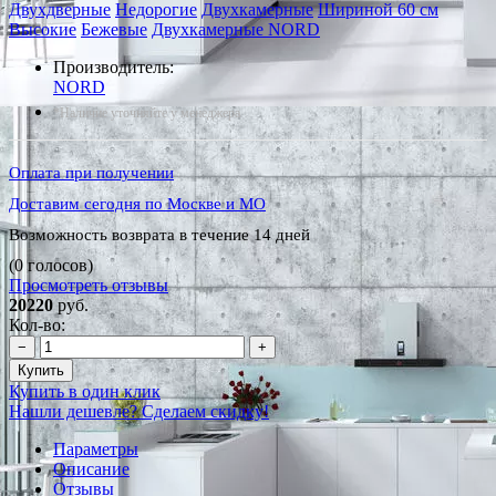
Двухдверные
Недорогие
Двухкамерные
Шириной 60 см
Высокие
Бежевые
Двухкамерные NORD
Производитель:
NORD
*Наличие уточняйте у менеджера
Оплата при получении
Доставим сегодня по Москве и МО
Возможность возврата в течение 14 дней
(0 голосов)
Просмотреть отзывы
20220
руб.
Кол-во:
−
+
Купить
Купить в один клик
Нашли дешевле? Сделаем скидку!
Параметры
Описание
Отзывы