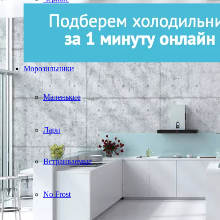
Морозильники
Маленькие
Лари
Встраиваемые
No Frost