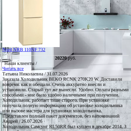
Nord NRB 110NF 732
20220
руб.
Наши клиенты /
Читать все
Татьяна Николаевна
/ 31.07.2026
Заказала Холодильник BEKO RCNK 270K20 W. Доставили
вовремя. как и обещали. Очень аккуратно внесли и
установили. Старый тут же вынесли. Удобно. Оплата разными
способами - мне было удобно наличными при получении.
Холодильник. работает тише старого. При установке
получила полную информацию об установке холодильника
или вызове мастера для установки холодильника.
Представлен полный пакет документов, без напоминаний
Андрей
/ 26.07.2026
Холодильник Самсунг RL50RR был куплен в декабре 2014, 3