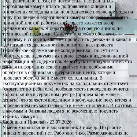
года работал не плохо, но потом стала настраиваться
морозильная камера вплоть до появления ошибки и
отключения холодильника, периодическое появление воды на
полу под дверкой морозильной камеры говорило о том, что
причиной плохой работы скорее всего является засор
дренажного канала. Я обратился в на горячую линию по
технической поддержке Самсунг, подробно обозначил
проблему и спросил, как мне прочистить дренажный канал и
где находится дренажное отверстие т.е. как провести
техническое обслуживание холодильника - по сути его
очистку, ведь в документах прилагаемых к изделию данной
информации не содержится. Через сутки я получил ответ, что
данная информация секретная и что мне необходимо
обратится в официальный сервисный центр, который
проведет обслуживание моего холодильника. В
эксплуатационных документах на холодильник отсутствует
(скрыта от потребителя) необходимость проведения очистки
холодильника в сервисном центре (причем за не малые
деньги), что является введением в заблуждение покупателя и
проявлением неуважительного к нему отношения. И поэтому
знакомым и близким людям я не рекомендую покупать
технику самсунг.
Любишкин Николай
/ 23.07.2026
У меня холодильник и морозильник Либхерр. По работе
никаких нареканий нет. Работают тихо. Размораживания не