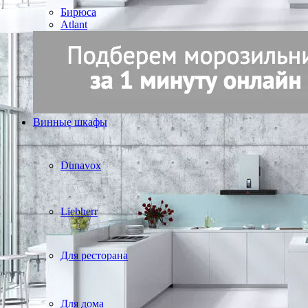
Бирюса
Atlant
Винные шкафы
Dunavox
Liebherr
Для ресторана
Для дома