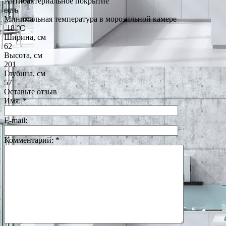
Антибактериальное покрытие
есть
Минимальная температура в морозильной камере
-18 °C
Ширина, см
62
Высота, см
201
Глубина, см
57
Оставьте отзыв
Имя:
*
E-mail:
Комментарий:
*