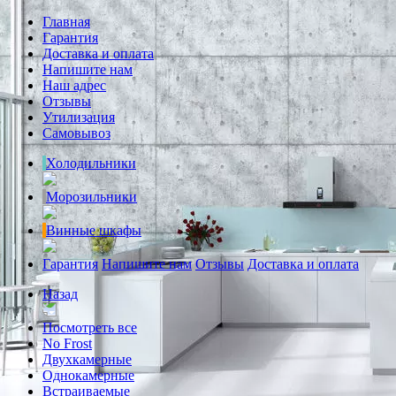
Главная
Гарантия
Доставка и оплата
Напишите нам
Наш адрес
Отзывы
Утилизация
Самовывоз
Холодильники
Морозильники
Винные шкафы
Гарантия
Напишите нам
Отзывы
Доставка и оплата
Назад
Посмотреть все
No Frost
Двухкамерные
Однокамерные
Встраиваемые