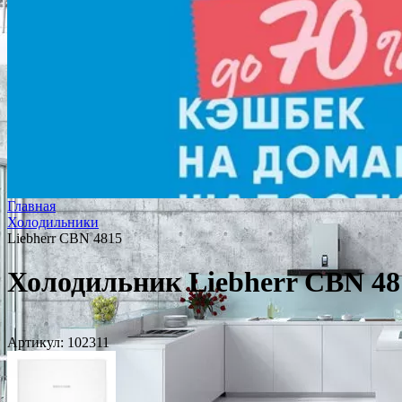
Главная
Холодильники
Liebherr CBN 4815
Холодильник Liebherr CBN 48
Артикул:
102311