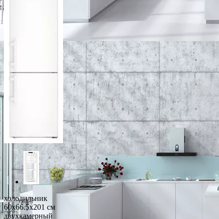
холодильник
60x66.5x201 см
двухкамерный