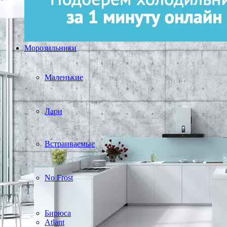
Морозильники
Маленькие
Лари
Встраиваемые
No Frost
Бирюса
Atlant