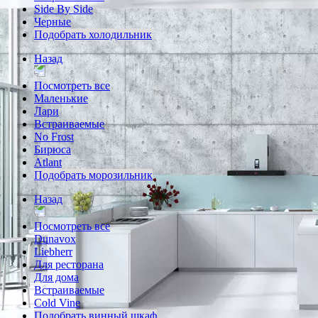
Side By Side
Черные
Подобрать холодильник
Назад
Посмотреть все
Маленькие
Лари
Встраиваемые
No Frost
Бирюса
Atlant
Подобрать морозильник
Назад
Посмотреть все
Dunavox
Liebherr
Для ресторана
Для дома
Встраиваемые
Cold Vine
Подобрать винный шкаф