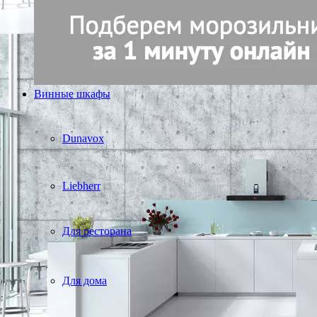
Винные шкафы
Dunavox
Liebherr
Для ресторана
Для дома