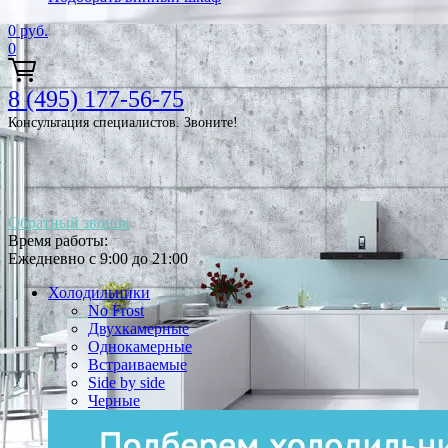
0
руб.
0
8 (495) 177-56-75
Консультация специалистов. Звоните!
Обратный звонок
Время работы:
Ежедневно с 9:00 до 21:00
Холодильники
No Frost
Двухкамерные
Однокамерные
Встраиваемые
Side by side
Черные