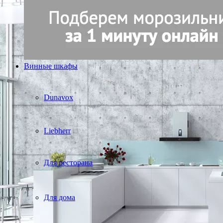
Винные шкафы
Dunavox
Liebherr
Для ресторана
Для дома