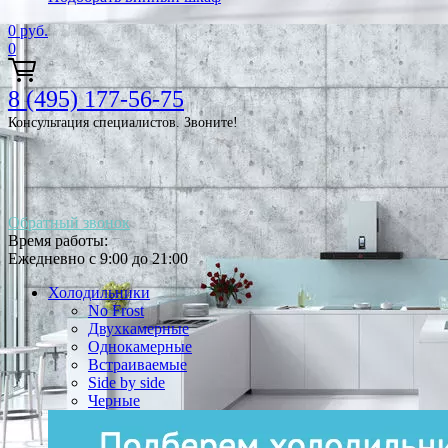
0
руб.
0
8 (495) 177-56-75
Консультация специалистов. Звоните!
Обратный звонок
Время работы:
Ежедневно с 9:00 до 21:00
Холодильники
No Frost
Двухкамерные
Однокамерные
Встраиваемые
Side by side
Черные