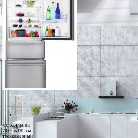
холодильник
74x75x185 см
трехкамерный