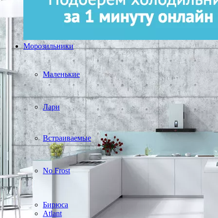
Морозильники
Маленькие
Лари
Встраиваемые
No Frost
Бирюса
Atlant