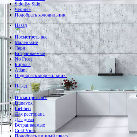
Side By Side
Черные
Подобрать холодильник
Назад
Посмотреть все
Маленькие
Лари
Встраиваемые
No Frost
Бирюса
Atlant
Подобрать морозильник
Назад
Посмотреть все
Dunavox
Liebherr
Для ресторана
Для дома
Встраиваемые
Cold Vine
Подобрать винный шкаф