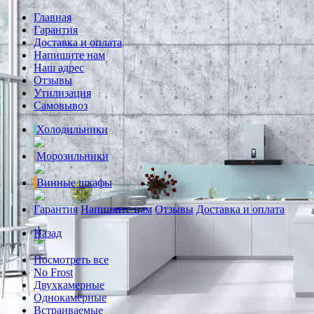
Главная
Гарантия
Доставка и оплата
Напишите нам
Наш адрес
Отзывы
Утилизация
Самовывоз
Холодильники
Морозильники
Винные шкафы
Гарантия
Напишите нам
Отзывы
Доставка и оплата
Назад
Посмотреть все
No Frost
Двухкамерные
Однокамерные
Встраиваемые