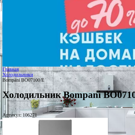
Главная
Холодильники
Bompani BO07100/E
Холодильник Bompani BO071
Артикул:
106271