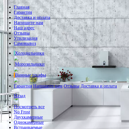
Главная
Гарантия
Доставка и оплата
Напишите нам
Наш адрес
Отзывы
Утилизация
Самовывоз
Холодильники
Морозильники
Винные шкафы
Гарантия
Напишите нам
Отзывы
Доставка и оплата
Назад
Посмотреть все
No Frost
Двухкамерные
Однокамерные
Встраиваемые