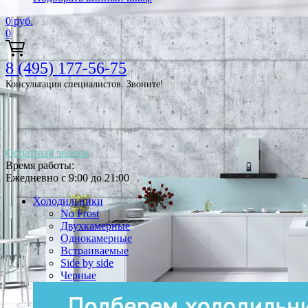
0
руб.
0
8 (495) 177-56-75
Консультация специалистов. Звоните!
Обратный звонок
Время работы:
Ежедневно с 9:00 до 21:00
Холодильники
No Frost
Двухкамерные
Однокамерные
Встраиваемые
Side by side
Черные