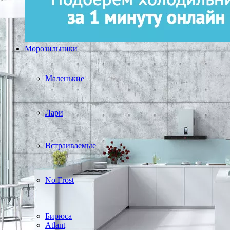
Морозильники
Маленькие
Лари
Встраиваемые
No Frost
Бирюса
Atlant