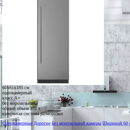
60x61x185 см
однокамерный
класс A+
без морозильника
общий объем 352 л
капельная система разморозки
Однокамерные
Дорогие
Без морозильной камеры
Шириной 60 