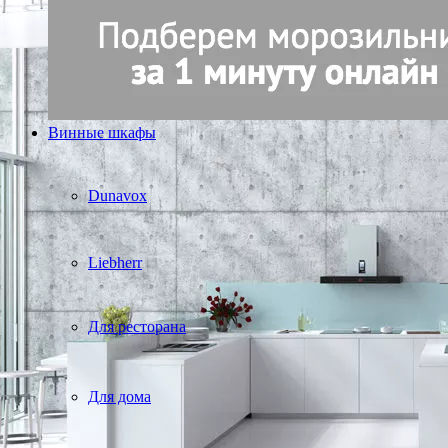
Винные шкафы
Dunavox
Liebherr
Для ресторана
Для дома