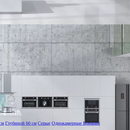
см
Глубиной 60 см
Серые
Однокамерные Bompani