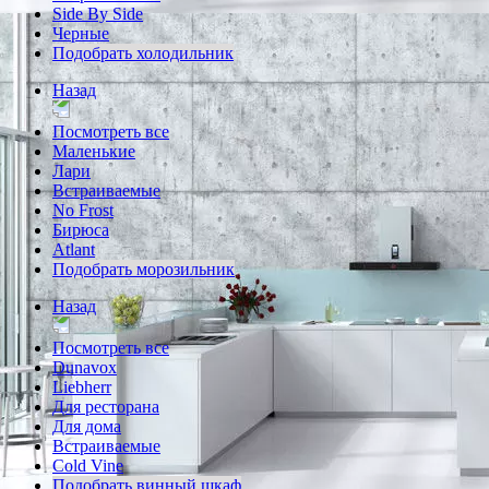
Side By Side
Черные
Подобрать холодильник
Назад
Посмотреть все
Маленькие
Лари
Встраиваемые
No Frost
Бирюса
Atlant
Подобрать морозильник
Назад
Посмотреть все
Dunavox
Liebherr
Для ресторана
Для дома
Встраиваемые
Cold Vine
Подобрать винный шкаф