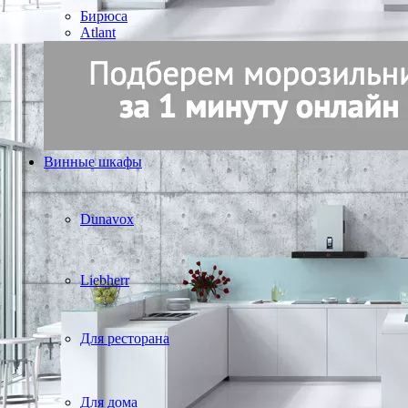
Бирюса
Atlant
Винные шкафы
Dunavox
Liebherr
Для ресторана
Для дома