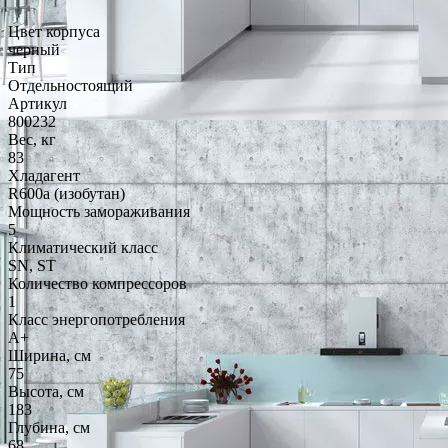
Цвет корпуса
черный
Тип
Отдельностоящий
Артикул
800232
Вес, кг
83
Хладагент
R600a (изобутан)
Мощность замораживания
5
Климатический класс
SN, ST
Количество компрессоров
1
Класс энергопотребления
A+
Ширина, см
75
Высота, см
183
Глубина, см
68