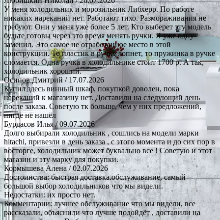
Любишкин Николай
/ 26.07.2026
У меня холодильник и морозильник Либхерр. По работе
никаких нареканий нет. Работают тихо. Размораживания не
требуют. Они у меня уже более 5 лет. Кто выберет эту модель
будьте готовы через это время менять ручки. Я уже одну
заменил. Это самое не отработанное место в этой
конструкции. То пластик в ручке лопнет, то пружинка в ручке
сломается. Одна ручка в холодильнике стоит 1700 р. А так,
холодильник хороший.
Осипов Дмитрий
/ 17.07.2026
Купил здесь винный шкаф, покупкой доволен, пока
нареканий к магазину нет. Доставили на следующий день
после заказа. Советую тк больше, чем у них предложений,
нигде не нашёл
Бурдасов Илья
/ 09.07.2026
Долго выбирали холодильник , сошлись на модели марки
hitachi, привезли в день заказа , с этого момента и до сих пор в
восторге, холодильник может буквально все ! Советую и этот
магазин и эту марку для покупки.
Кормышева Алена
/ 02.07.2026
Достоинства: быстрая доставка.обслуживание, самый
большой выбор холодильников что мы видели.
Недостатки: их просто нет.
Комментарии: лучшее обслуживание что мы видели, все
рассказали, объяснили что лучше подойдёт , доставили на