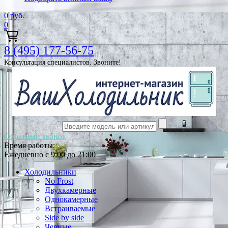
0
руб.
0
8 (495) 177-56-75
Консультация специалистов. Звоните!
Обратный звонок
Время работы:
Ежедневно с 9:00 до 21:00
Холодильники
No Frost
Двухкамерные
Однокамерные
Встраиваемые
Side by side
Черные