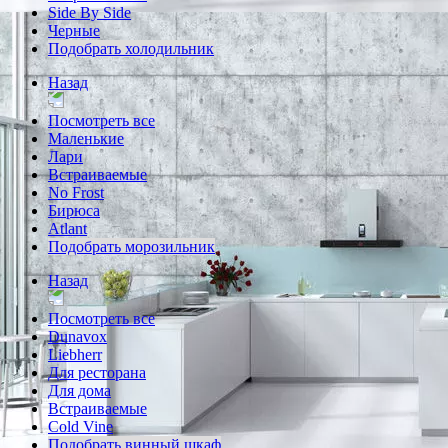
Side By Side
Черные
Подобрать холодильник
Назад
Посмотреть все
Маленькие
Лари
Встраиваемые
No Frost
Бирюса
Atlant
Подобрать морозильник
Назад
Посмотреть все
Dunavox
Liebherr
Для ресторана
Для дома
Встраиваемые
Cold Vine
Подобрать винный шкаф