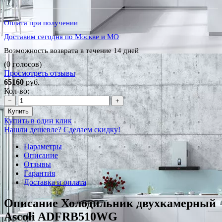
Оплата при получении
Доставим сегодня по Москве и МО
Возможность возврата в течение 14 дней
(0 голосов)
Просмотреть отзывы
65160
руб.
Кол-во:
−
+
Купить
Купить в один клик
Нашли дешевле? Сделаем скидку!
Параметры
Описание
Отзывы
Гарантия
Доставка и оплата
Описание Холодильник двухкамерный
Ascoli ADFRB510WG