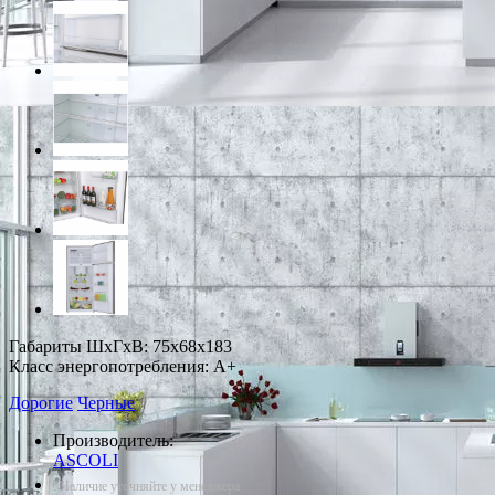
Габариты ШxГxВ: 75x68x183
Класс энергопотребления: A+
Дорогие
Черные
Производитель:
ASCOLI
*Наличие уточняйте у менеджера