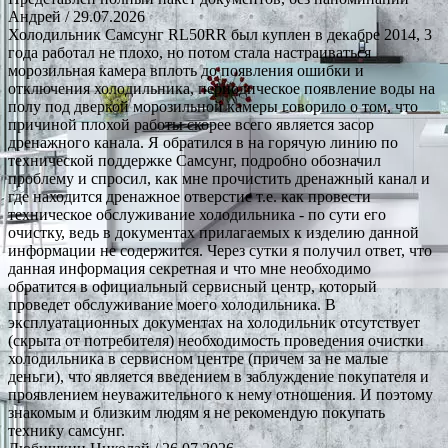
Андрей
/ 29.07.2026
Холодильник Самсунг RL50RR был куплен в декабре 2014, 3
года работал не плохо, но потом стала настраиваться
морозильная камера вплоть до появления ошибки и
отключения холодильника, периодическое появление воды на
полу под дверкой морозильной камеры говорило о том, что
причиной плохой работы скорее всего является засор
дренажного канала. Я обратился в на горячую линию по
технической поддержке Самсунг, подробно обозначил
проблему и спросил, как мне прочистить дренажный канал и
где находится дренажное отверстие т.е. как провести
техническое обслуживание холодильника - по сути его
очистку, ведь в документах прилагаемых к изделию данной
информации не содержится. Через сутки я получил ответ, что
данная информация секретная и что мне необходимо
обратится в официальный сервисный центр, который
проведет обслуживание моего холодильника. В
эксплуатационных документах на холодильник отсутствует
(скрыта от потребителя) необходимость проведения очистки
холодильника в сервисном центре (причем за не малые
деньги), что является введением в заблуждение покупателя и
проявлением неуважительного к нему отношения. И поэтому
знакомым и близким людям я не рекомендую покупать
технику самсунг.