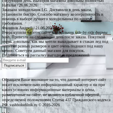
следующий день. Выбором магазина довольны полностью
Наталья
/ 26.06.2026
Заказали холодильник LG. Доставили в день заказа,
установили быстро. Спасибо магазину за оперативность и
помощь в выборе лучшего холодильника по нашем
требования.
Филипов Андрей
/ 21.06.2026
Вчера купили на этом сайте холодильник side-by-side фирмы
bosh. Привезли на следующий день после заказа. Покупкой
очень довольны, как мы хотели выкидывает в стакан лед под
напитки разных размеров и цвет очень подошел под нашу
кухню. Советуем данный магазин для покупок.
Подписаться на рассылку выгодных предложений
Подписаться
Обращаем Ваше внимание на то, что данный интернет-сайт
носит исключительно информационный характер и ни при
каких условиях информационные материалы и цены,
размещенные на сайте, не являются публичной офертой,
определяемой положениями Статьи 437 Гражданского кодекса
РФ. vashholodilnik.ru © 2016-2026