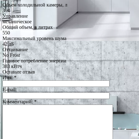
Объем холодильной камеры, л
394
Управление
механическое
Общий объем, в литрах
550
Максимальный уровень шума
42 дБ
Оттаивание
No Frost
Годовое потребление энергии
383 кВтч
Оставьте отзыв
Имя:
*
E-mail:
Комментарий:
*