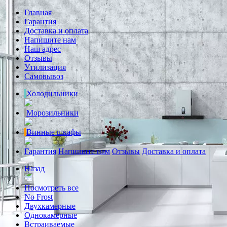
Главная
Гарантия
Доставка и оплата
Напишите нам
Наш адрес
Отзывы
Утилизация
Самовывоз
Холодильники
Морозильники
Винные шкафы
Гарантия
Напишите нам
Отзывы
Доставка и оплата
Назад
Посмотреть все
No Frost
Двухкамерные
Однокамерные
Встраиваемые