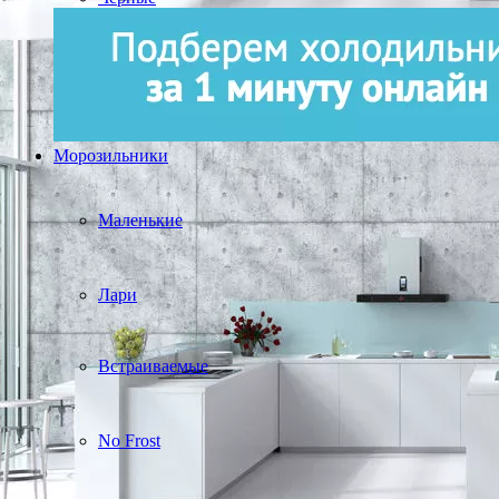
Морозильники
Маленькие
Лари
Встраиваемые
No Frost