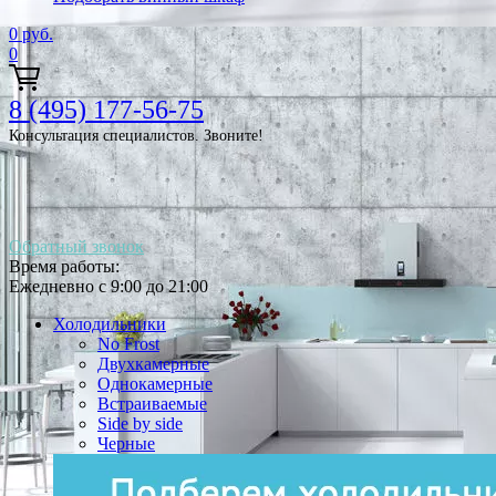
0
руб.
0
8 (495) 177-56-75
Консультация специалистов. Звоните!
Обратный звонок
Время работы:
Ежедневно с 9:00 до 21:00
Холодильники
No Frost
Двухкамерные
Однокамерные
Встраиваемые
Side by side
Черные