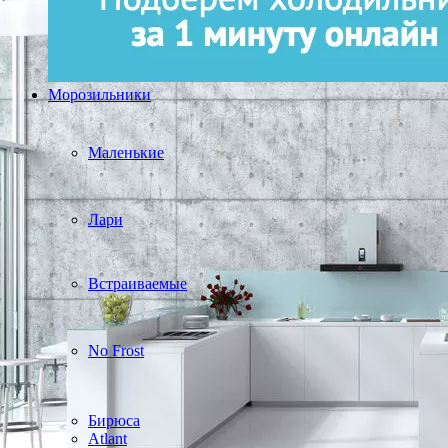
Морозильники
Маленькие
Лари
Встраиваемые
No Frost
Бирюса
Atlant