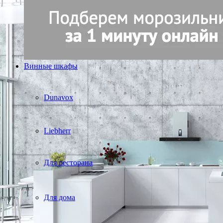
Винные шкафы
Dunavox
Liebherr
Для ресторана
Для дома