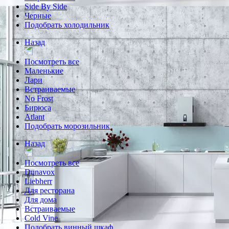
Side By Side
Черные
Подобрать холодильник
Назад
Посмотреть все
Маленькие
Лари
Встраиваемые
No Frost
Бирюса
Atlant
Подобрать морозильник
Назад
Посмотреть все
Dunavox
Liebherr
Для ресторана
Для дома
Встраиваемые
Cold Vine
Подобрать винный шкаф