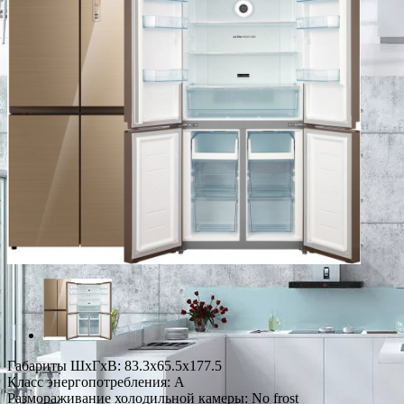
Габариты ШxГxВ: 83.3x65.5x177.5
Класс энергопотребления: A
Размораживание холодильной камеры: No frost