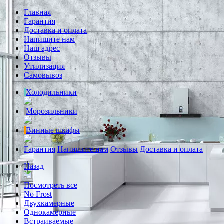
Главная
Гарантия
Доставка и оплата
Напишите нам
Наш адрес
Отзывы
Утилизация
Самовывоз
Холодильники
Морозильники
Винные шкафы
Гарантия
Напишите нам
Отзывы
Доставка и оплата
Назад
Посмотреть все
No Frost
Двухкамерные
Однокамерные
Встраиваемые