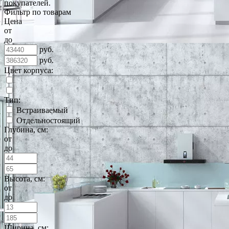
покупателей.
Фильтр по товарам
Цена
от
до
руб.
руб.
Цвет корпуса:
Тип:
Встраиваемый
Отдельностоящий
Глубина, см:
от
до
Высота, см:
от
до
Ширина, см: