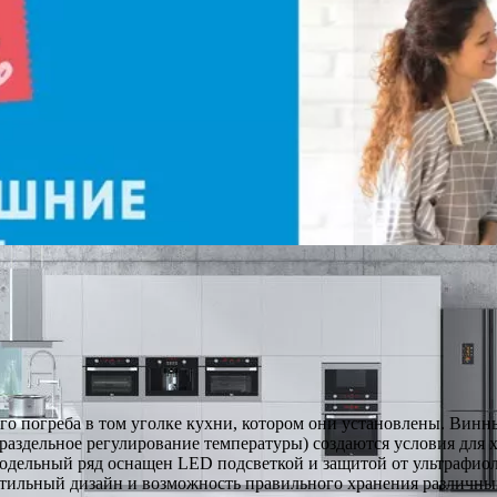
 погреба в том уголке кухни, котором они установлены. Винны
 раздельное регулирование температуры) создаются условия для
модельный ряд оснащен LED подсветкой и защитой от ультрафиол
 Стильный дизайн и возможность правильного хранения различн