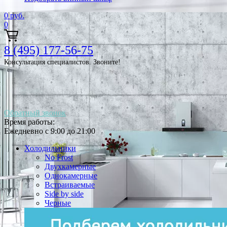
0
руб.
0
8 (495) 177-56-75
Консультация специалистов. Звоните!
Обратный звонок
Время работы:
Ежедневно с 9:00 до 21:00
Холодильники
No Frost
Двухкамерные
Однокамерные
Встраиваемые
Side by side
Черные