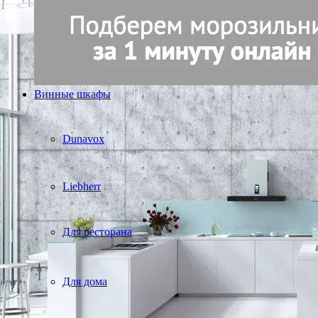
Винные шкафы
Dunavox
Liebherr
Для ресторана
Для дома