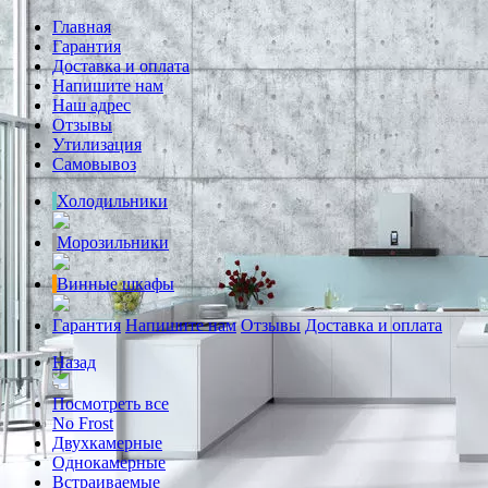
Главная
Гарантия
Доставка и оплата
Напишите нам
Наш адрес
Отзывы
Утилизация
Самовывоз
Холодильники
Морозильники
Винные шкафы
Гарантия
Напишите нам
Отзывы
Доставка и оплата
Назад
Посмотреть все
No Frost
Двухкамерные
Однокамерные
Встраиваемые