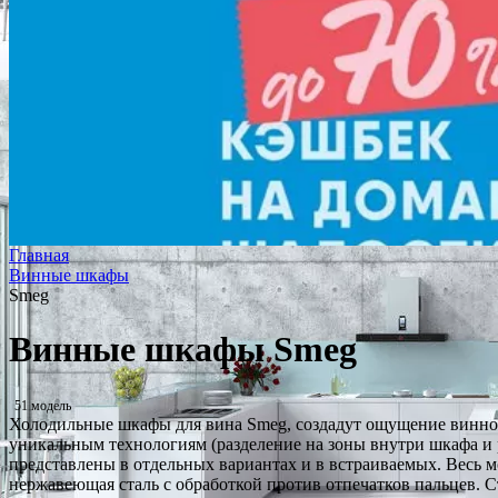
Главная
Винные шкафы
Smeg
Винные шкафы Smeg
51 модель
Холодильные шкафы для вина Smeg, создадут ощущение винного
уникальным технологиям (разделение на зоны внутри шкафа и
представлены в отдельных вариантах и в встраиваемых. Весь 
нержавеющая сталь с обработкой против отпечатков пальцев.