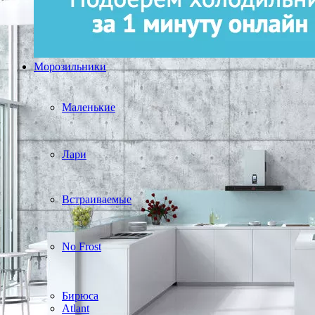
Морозильники
Маленькие
Лари
Встраиваемые
No Frost
Бирюса
Atlant