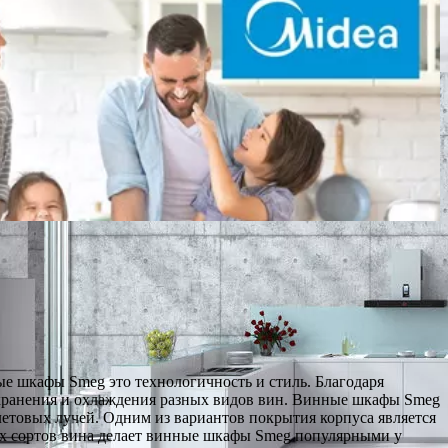
е шкафы Smeg это технологичность и стиль. Благодаря
 хранения и охлаждения разных видов вин. Винные шкафы Smeg
етовых лучей. Одним из вариантов покрытия корпуса является
ых сортов вина делает винные шкафы Smeg популярными у