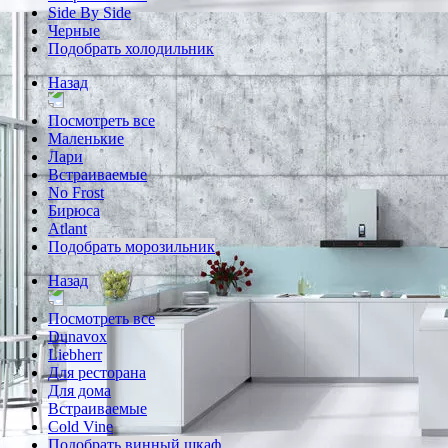
Side By Side
Черные
Подобрать холодильник
Назад
Посмотреть все
Маленькие
Лари
Встраиваемые
No Frost
Бирюса
Atlant
Подобрать морозильник
Назад
Посмотреть все
Dunavox
Liebherr
Для ресторана
Для дома
Встраиваемые
Cold Vine
Подобрать винный шкаф