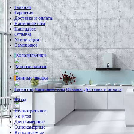
Главная
Гарантия
Доставка и оплата
Напишите нам
Наш адрес
Отзывы
Утилизация
Самовывоз
Холодильники
Морозильники
Винные шкафы
Гарантия
Напишите нам
Отзывы
Доставка и оплата
Назад
Посмотреть все
No Frost
Двухкамерные
Однокамерные
Встраиваемые