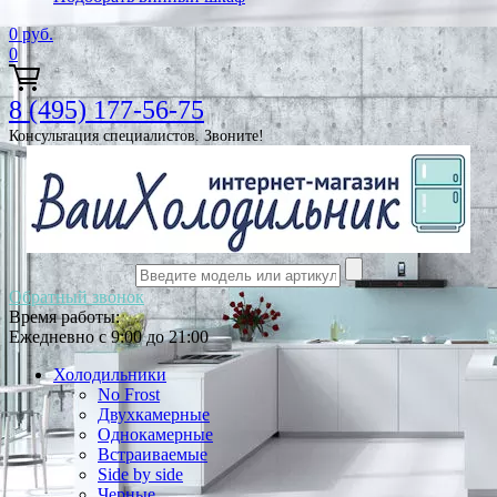
0
руб.
0
8 (495) 177-56-75
Консультация специалистов. Звоните!
Обратный звонок
Время работы:
Ежедневно с 9:00 до 21:00
Холодильники
No Frost
Двухкамерные
Однокамерные
Встраиваемые
Side by side
Черные