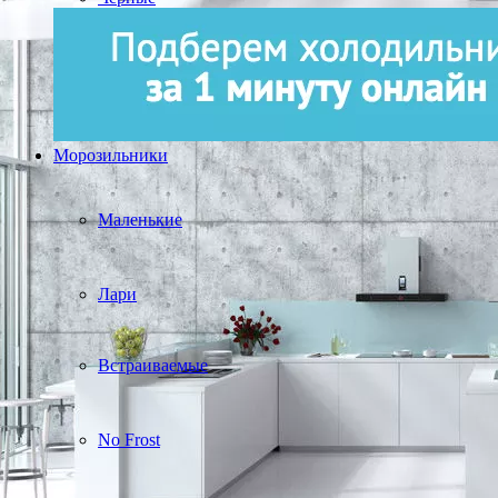
Морозильники
Маленькие
Лари
Встраиваемые
No Frost