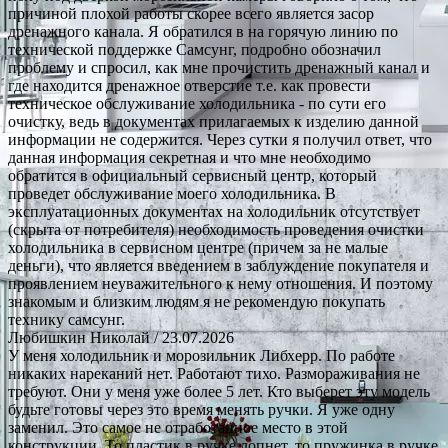
причиной плохой работы скорее всего является засор
дренажного канала. Я обратился в на горячую линию по
технической поддержке Самсунг, подробно обозначил
проблему и спросил, как мне прочистить дренажный канал и
где находится дренажное отверстие т.е. как провести
техническое обслуживание холодильника - по сути его
очистку, ведь в документах прилагаемых к изделию данной
информации не содержится. Через сутки я получил ответ, что
данная информация секретная и что мне необходимо
обратится в официальный сервисный центр, который
проведет обслуживание моего холодильника. В
эксплуатационных документах на холодильник отсутствует
(скрыта от потребителя) необходимость проведения очистки
холодильника в сервисном центре (причем за не малые
деньги), что является введением в заблуждение покупателя и
проявлением неуважительного к нему отношения. И поэтому
знакомым и близким людям я не рекомендую покупать
технику самсунг.
Любишкин Николай
/ 23.07.2026
У меня холодильник и морозильник Либхерр. По работе
никаких нареканий нет. Работают тихо. Размораживания не
требуют. Они у меня уже более 5 лет. Кто выберет эту модель
будьте готовы через это время менять ручки. Я уже одну
заменил. Это самое не отработанное место в этой
конструкции. То пластик в ручке лопнет, то пружинка в ручке