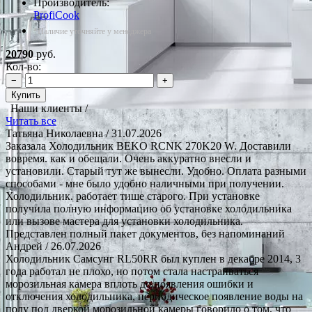
Производитель:
ProfiCook
*Наличие уточняйте у менеджера
20790
руб.
Кол-во:
−
+
Купить
Наши клиенты /
Читать все
Татьяна Николаевна
/ 31.07.2026
Заказала Холодильник BEKO RCNK 270K20 W. Доставили
вовремя. как и обещали. Очень аккуратно внесли и
установили. Старый тут же вынесли. Удобно. Оплата разными
способами - мне было удобно наличными при получении.
Холодильник. работает тише старого. При установке
получила полную информацию об установке холодильника
или вызове мастера для установки холодильника.
Представлен полный пакет документов, без напоминаний
Андрей
/ 26.07.2026
Холодильник Самсунг RL50RR был куплен в декабре 2014, 3
года работал не плохо, но потом стала настраиваться
морозильная камера вплоть до появления ошибки и
отключения холодильника, периодическое появление воды на
полу под дверкой морозильной камеры говорило о том, что