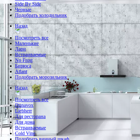
Side By Side
Черные
Подобрать холодильник
Назад
Посмотреть все
Маленькие
Лари
Встраиваемые
No Frost
Бирюса
Atlant
Подобрать морозильник
Назад
Посмотреть все
Dunavox
Liebherr
Для ресторана
Для дома
Встраиваемые
Cold Vine
Подобрать винный шкаф