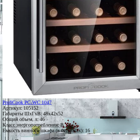
ProfiCook PC-WC 1047
Артикул:
105152
Габариты ШxГxВ: 48x42x52
Общий объем, л: 46
Класс энергопотребления: B
Емкость винного шкафа (в бутылках): 16