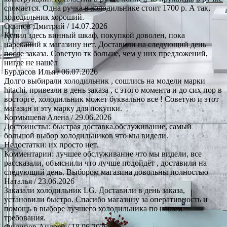
сломается. Одна ручка в холодильнике стоит 1700 р. А так,
холодильник хороший.
Осипов Дмитрий
/ 14.07.2026
Купил здесь винный шкаф, покупкой доволен, пока
нареканий к магазину нет. Доставили на следующий день
после заказа. Советую тк больше, чем у них предложений,
нигде не нашёл
Бурдасов Илья
/ 06.07.2026
Долго выбирали холодильник , сошлись на модели марки
hitachi, привезли в день заказа , с этого момента и до сих пор в
восторге, холодильник может буквально все ! Советую и этот
магазин и эту марку для покупки.
Кормышева Алена
/ 29.06.2026
Достоинства: быстрая доставка.обслуживание, самый
большой выбор холодильников что мы видели.
Недостатки: их просто нет.
Комментарии: лучшее обслуживание что мы видели, все
рассказали, объяснили что лучше подойдёт , доставили на
следующий день. Выбором магазина довольны полностью
Наталья
/ 23.06.2026
Заказали холодильник LG. Доставили в день заказа,
установили быстро. Спасибо магазину за оперативность и
помощь в выборе лучшего холодильника по нашем
требования.
Филипов Андрей
/ 18.06.2026