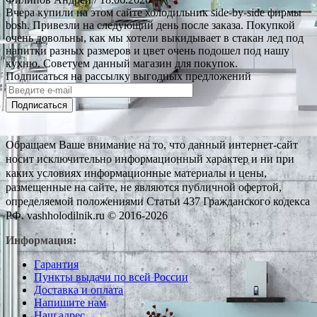
Вчера купили на этом сайте холодильник side-by-side фирмы
bosh. Привезли на следующий день после заказа. Покупкой
очень довольны, как мы хотели выкидывает в стакан лед под
напитки разных размеров и цвет очень подошел под нашу
кухню. Советуем данный магазин для покупок.
Подписаться на рассылку выгодных предложений
Подписаться
Обращаем Ваше внимание на то, что данный интернет-сайт
носит исключительно информационный характер и ни при
каких условиях информационные материалы и цены,
размещенные на сайте, не являются публичной офертой,
определяемой положениями Статьи 437 Гражданского кодекса
РФ. vashholodilnik.ru © 2016-2026
Информация:
Гарантия
Пункты выдачи по всей России
Доставка и оплата
Напишите нам
Наш адрес