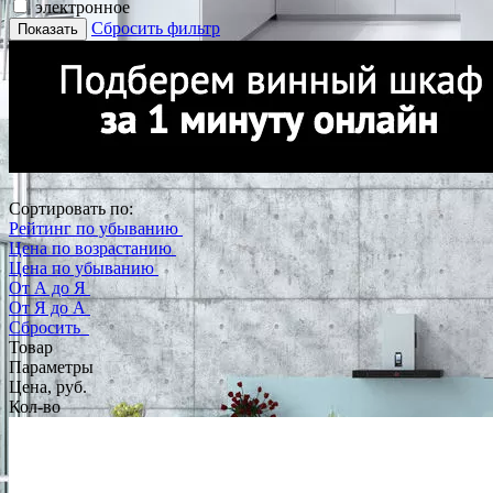
электронное
Сбросить фильтр
Показать
Сортировать по:
Рейтинг по убыванию
Цена по возрастанию
Цена по убыванию
От А до Я
От Я до А
Сбросить
Товар
Параметры
Цена, руб.
Кол-во