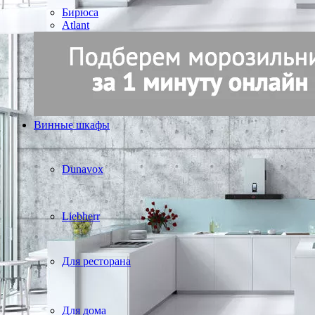
Бирюса
Atlant
Винные шкафы
Dunavox
Liebherr
Для ресторана
Для дома