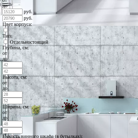
от
до
руб.
руб.
Цвет корпуса:
Тип:
Отдельностоящий
Глубина, см:
от
до
Высота, см:
от
до
Ширина, см:
от
до
Емкость винного шкафа (в бутылках):