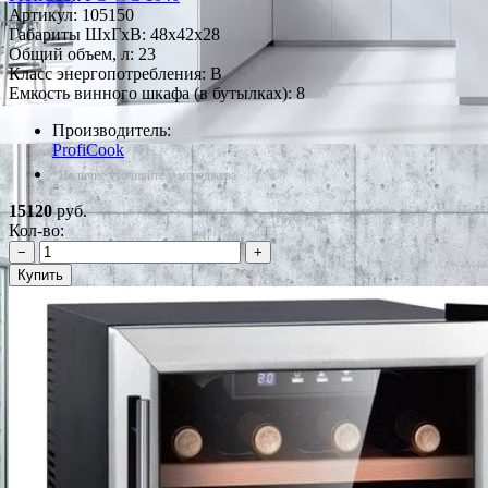
Артикул:
105150
Габариты ШxГxВ: 48x42x28
Общий объем, л: 23
Класс энергопотребления: B
Емкость винного шкафа (в бутылках): 8
Производитель:
ProfiCook
*Наличие уточняйте у менеджера
15120
руб.
Кол-во:
−
+
Купить