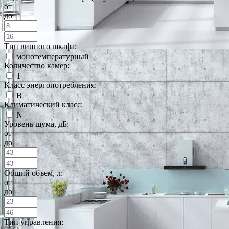
от
до
Тип винного шкафа:
монотемпературный
Количество камер:
1
Класс энергопотребления:
B
Климатический класс:
N
Уровень шума, дБ:
от
до
Общий объем, л:
от
до
Тип управления: