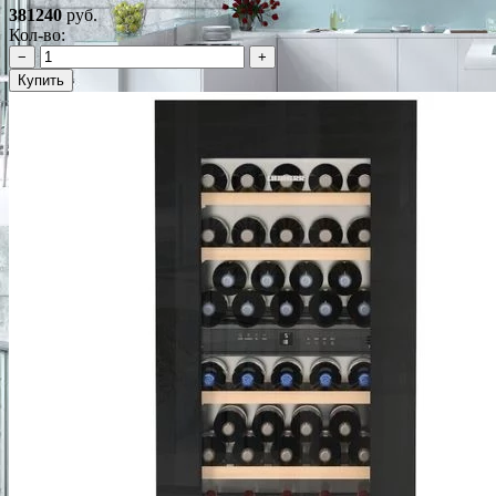
381240
руб.
Кол-во:
−
+
Купить