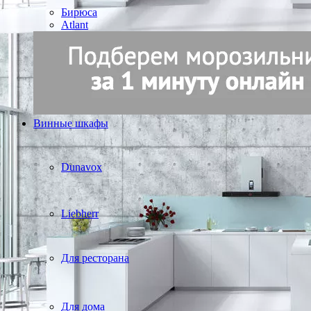
Бирюса
Atlant
Винные шкафы
Dunavox
Liebherr
Для ресторана
Для дома