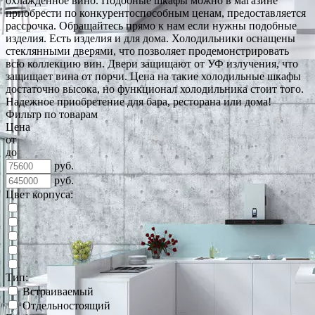
охлажденное вино. Подобные шкафы можно в магазине
приобрести по конкурентоспособным ценам, предоставляется
рассрочка. Обращайтесь прямо к нам если нужны подобные
изделия. Есть изделия и для дома. Холодильники оснащены
стеклянными дверями, что позволяет продемонстрировать
всю коллекцию вин. Двери защищают от УФ излучения, что
защищает вина от порчи. Цена на такие холодильные шкафы
достаточно высока, но функционал холодильника стоит того.
Надежное приобретение для бара, ресторана или дома!
Фильтр по товарам
Цена
от
до
руб.
руб.
Цвет корпуса:
Тип:
Встраиваемый
Отдельностоящий