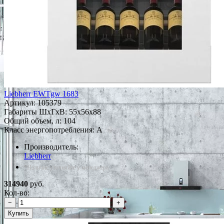
Liebherr EWTgw 1683
Артикул:
105379
Габариты ШxГxВ: 55x56x88
Общий объем, л: 104
Класс энергопотребления: A
Производитель:
Liebherr
*Наличие уточняйте у менеджера
314940
руб.
Кол-во:
−
+
Купить