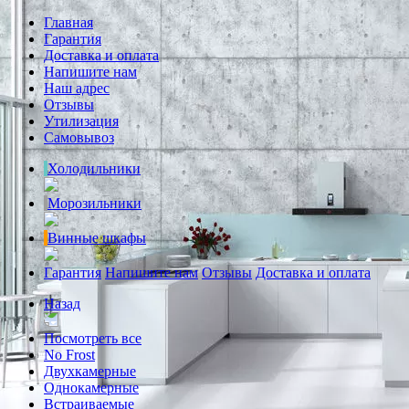
Главная
Гарантия
Доставка и оплата
Напишите нам
Наш адрес
Отзывы
Утилизация
Самовывоз
Холодильники
Морозильники
Винные шкафы
Гарантия
Напишите нам
Отзывы
Доставка и оплата
Назад
Посмотреть все
No Frost
Двухкамерные
Однокамерные
Встраиваемые