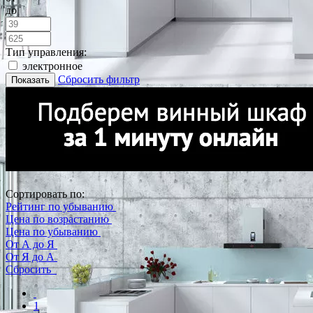
до
Тип управления:
электронное
Сбросить фильтр
Показать
Сортировать по:
Рейтинг по убыванию
Цена по возрастанию
Цена по убыванию
От А до Я
От Я до А
Сбросить
1