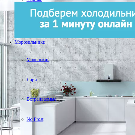
Морозильники
Маленькие
Лари
Встраиваемые
No Frost