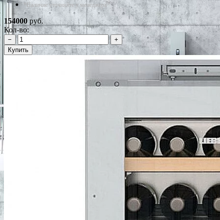
*Наличие уточняйте у менеджера
154000
руб.
Кол-во:
−
+
Купить