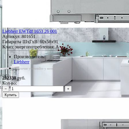
Liebherr EWTdf 1653 26 001
Артикул:
801651
Габариты ШxГxВ: 60x58x91
Класс энергопотребления: A
Производитель:
Liebherr
*Наличие уточняйте у менеджера
282330
руб.
Кол-во:
−
+
Купить