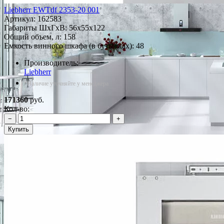
Liebherr EWTdf 2353-20 001
Артикул:
162583
Габариты ШxГxВ: 56x55x122
Общий объем, л: 158
Емкость винного шкафа (в бутылках): 48
Производитель:
Liebherr
*Наличие уточняйте у менеджера
171360
руб.
Кол-во:
−
+
Купить