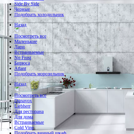
Side By Side
Черные
Подобрать холодильник
Назад
Посмотреть все
Маленькие
Лари
Встраиваемые
No Frost
Бирюса
Atlant
Подобрать морозильник
Назад
Посмотреть все
Dunavox
Liebherr
Для ресторана
Для дома
Встраиваемые
Cold Vine
Подобрать винный шкаф