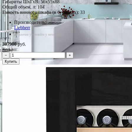
Габариты ШxГxВ: 56x55x88
Общий объем, л: 104
Емкость винного шкафа (в бутылках): 33
Производитель:
Liebherr
*Наличие уточняйте у менеджера
307900
руб.
Кол-во:
−
+
Купить