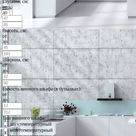
Глубина, см:
от
до
Высота, см:
от
до
Ширина, см:
от
до
Емкость винного шкафа (в бутылках):
от
до
Тип винного шкафа:
двухтемпературный
монотемпературный