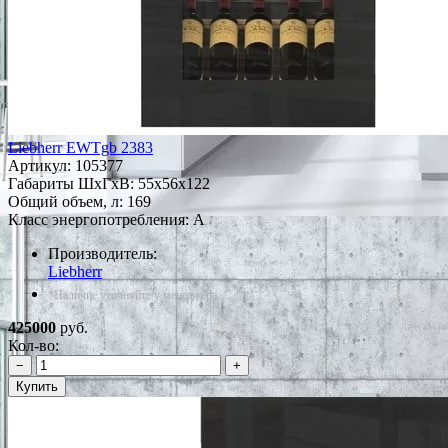
Liebherr EWTgb 2383
Артикул:
105377
Габариты ШxГxВ: 55x56x122
Общий объем, л: 169
Класс энергопотребления: A
Производитель:
Liebherr
*Наличие уточняйте у менеджера
425000
руб.
Кол-во:
−
+
Купить