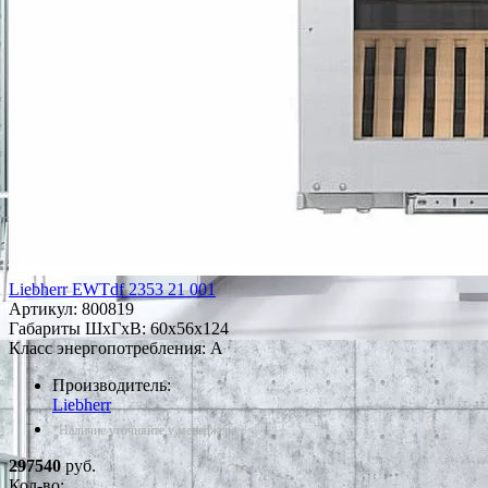
Liebherr EWTdf 2353 21 001
Артикул:
800819
Габариты ШxГxВ: 60x56x124
Класс энергопотребления: A
Производитель:
Liebherr
*Наличие уточняйте у менеджера
297540
руб.
Кол-во: