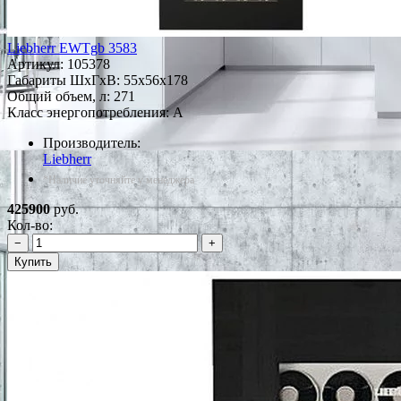
Liebherr EWTgb 3583
Артикул:
105378
Габариты ШxГxВ: 55x56x178
Общий объем, л: 271
Класс энергопотребления: A
Производитель:
Liebherr
*Наличие уточняйте у менеджера
425900
руб.
Кол-во:
−
+
Купить