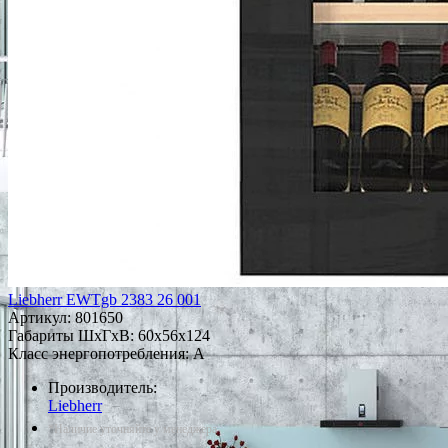
Liebherr EWTgb 2383 26 001
Артикул:
801650
Габариты ШxГxВ: 60x56x124
Класс энергопотребления: A
Производитель:
Liebherr
*Наличие уточняйте у менеджера