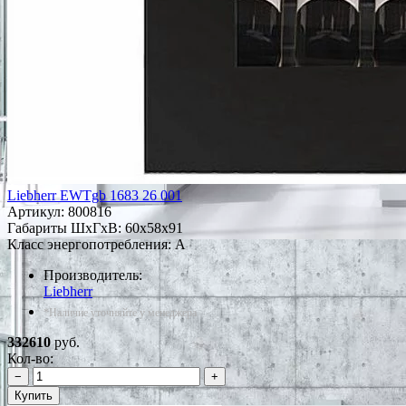
Liebherr EWTgb 1683 26 001
Артикул:
800816
Габариты ШxГxВ: 60x58x91
Класс энергопотребления: A
Производитель:
Liebherr
*Наличие уточняйте у менеджера
332610
руб.
Кол-во:
−
+
Купить