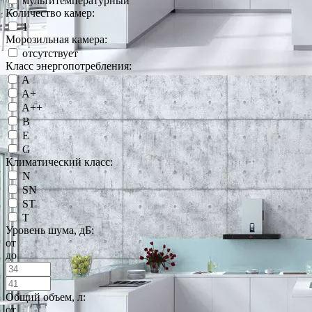
мультитемпературный
Количество камер:
1
Морозильная камера:
отсутствует
Класс энергопотребления:
A
A+
A++
B
E
G
Климатический класс:
N
SN
ST
T
Уровень шума, дБ:
от
до
Общий объем, л:
от