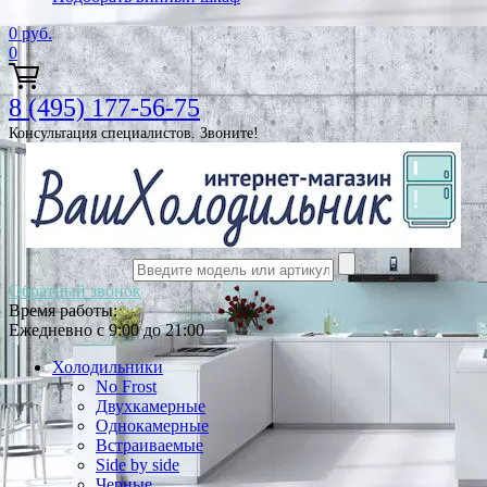
0
руб.
0
8 (495) 177-56-75
Консультация специалистов. Звоните!
Обратный звонок
Время работы:
Ежедневно с 9:00 до 21:00
Холодильники
No Frost
Двухкамерные
Однокамерные
Встраиваемые
Side by side
Черные