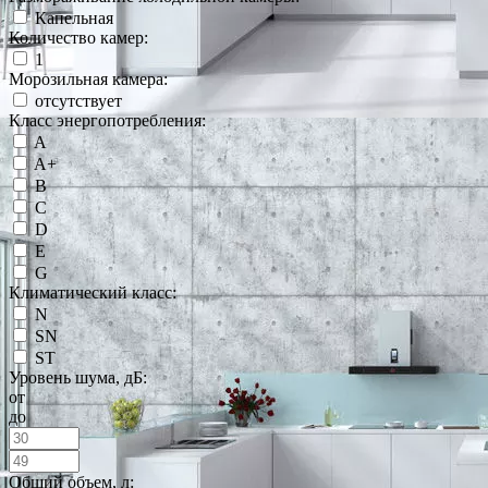
Капельная
Количество камер:
1
Морозильная камера:
отсутствует
Класс энергопотребления:
A
A+
B
C
D
E
G
Климатический класс:
N
SN
ST
Уровень шума, дБ:
от
до
Общий объем, л: