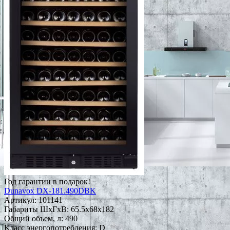
Год гарантии в подарок!
Dunavox DX-181.490DBK
Артикул:
101141
Габариты ШxГxВ: 65.5x68x182
Общий объем, л: 490
Класс энергопотребления: D