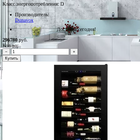
Класс энергопотребления: D
Производитель:
Dunavox
Доставка сегодня!
296780
руб.
Кол-во:
−
+
Купить