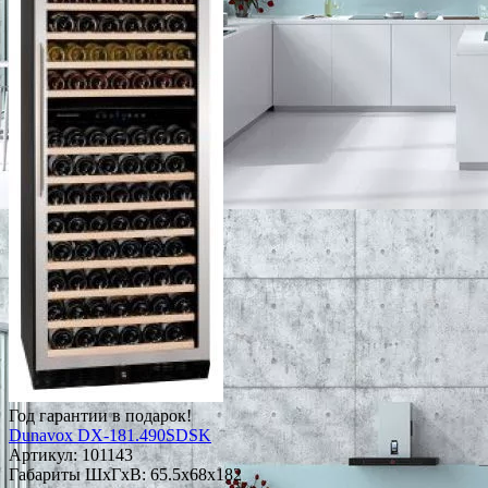
Год гарантии в подарок!
Dunavox DX-181.490SDSK
Артикул:
101143
Габариты ШxГxВ: 65.5x68x182