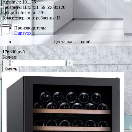
Артикул:
101175
Габариты ШxГxВ: 59.5x68x120
Общий объем, л: 270
Класс энергопотребления: D
Производитель:
Dunavox
Доставка сегодня!
176330
руб.
Кол-во:
−
+
Купить