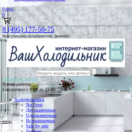
0
руб.
0
8 (495) 177-56-75
Консультация специалистов. Звоните!
Обратный звонок
Время работы:
Ежедневно с 9:00 до 21:00
Холодильники
No Frost
Двухкамерные
Однокамерные
Встраиваемые
Side by side
Черные