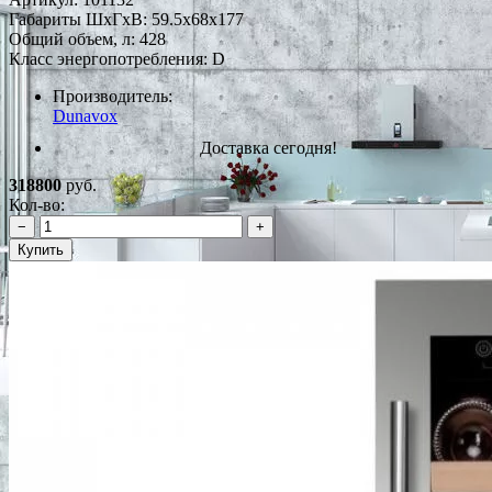
Габариты ШxГxВ: 59.5x68x177
Общий объем, л: 428
Класс энергопотребления: D
Производитель:
Dunavox
Доставка сегодня!
318800
руб.
Кол-во:
−
+
Купить