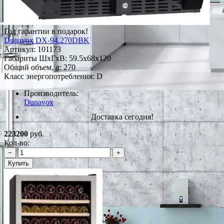
Год гарантии в подарок!
Dunavox DX-94.270DBK
Артикул:
101173
Габариты ШxГxВ: 59.5x68x120
Общий объем, л: 270
Класс энергопотребления: D
Производитель:
Dunavox
Доставка сегодня!
223200
руб.
Кол-во:
−
+
Купить