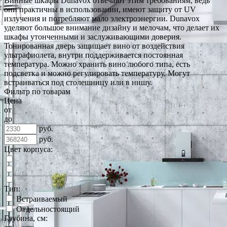
Винные шкафы Dunavox отвечают этим требованиям, ведь
они практичны в использовании, имеют защиту от UV
излучения и потребляют мало электроэнергии. Dunavox
уделяют большое внимание дизайну и мелочам, что делает их
шкафы утонченными и заслуживающими доверия.
Тонированная дверь защищает вино от воздействия
ультрафиолета, внутри поддерживается постоянная
температура. Можно хранить вино любого типа, есть
подсветка и можно регулировать температуру. Могут
встраиваться под столешницу или в нишу.
Фильтр по товарам
Цена
от
до
руб.
руб.
Цвет корпуса:
Тип:
Встраиваемый
Отдельностоящий
Глубина, см: