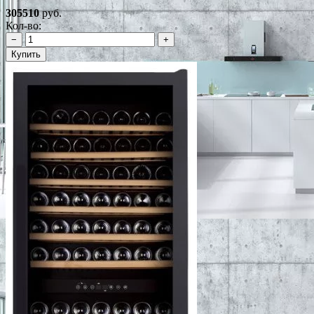
305510
руб.
Кол-во:
−
+
Купить