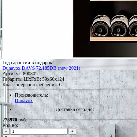
Год гарантии в подарок!
Dunavox DAVS 72.185DB (new 2021)
Артикул:
800805
Габариты ШxГxВ: 59x60x124
Класс энергопотребления: G
Производитель:
Dunavox
Доставка сегодня!
273970
руб.
Кол-во:
−
+