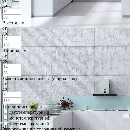
от
до
Высота, см:
от
до
Ширина, см:
от
до
Емкость винного шкафа (в бутылках):
от
до
Тип винного шкафа:
двухтемпературный
монотемпературный
трехтемпературный
Размораживание холодильной камеры: