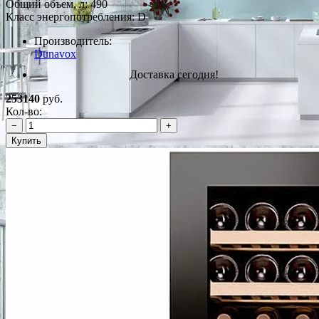
Общий объем, л: 490
Класс энергопотребления: D
Производитель:
Dunavox
Доставка сегодня!
253140
руб.
Кол-во:
−
+
Купить