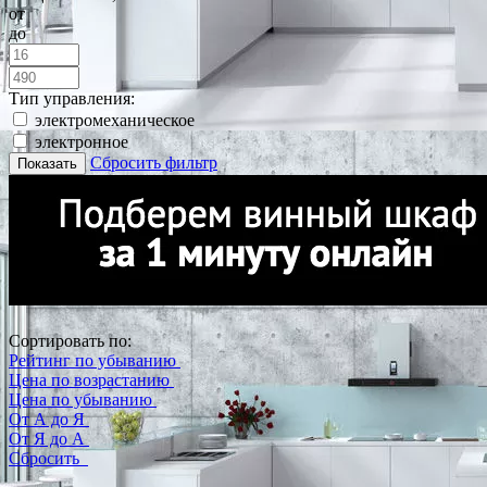
от
до
Тип управления:
электромеханическое
электронное
Сбросить фильтр
Показать
Сортировать по:
Рейтинг по убыванию
Цена по возрастанию
Цена по убыванию
От А до Я
От Я до А
Сбросить