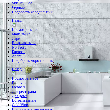
Side By Side
Черные
Подобрать холодильник
Назад
Посмотреть все
Маленькие
Лари
Встраиваемые
No Frost
Бирюса
Atlant
Подобрать морозильник
Назад
Посмотреть все
Dunavox
Liebherr
Для ресторана
Для дома
Встраиваемые
Cold Vine
Подобрать винный шкаф