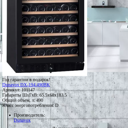
Год гарантии в подарок!
Dunavox DX-194.490BK
Артикул:
101147
Габариты ШxГxВ: 65.5x68x183.5
Общий объем, л: 490
Класс энергопотребления: D
Производитель:
Dunavox