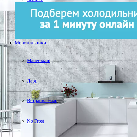
Морозильники
Маленькие
Лари
Встраиваемые
No Frost