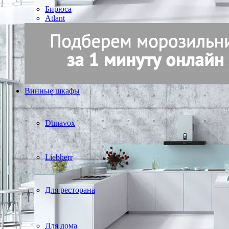
Бирюса
Atlant
Винные шкафы
Dunavox
Liebherr
Для ресторана
Для дома