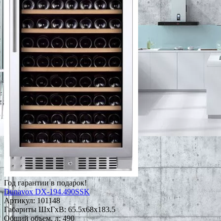
Год гарантии в подарок!
Dunavox DX-194.490SSK
Артикул:
101148
Габариты ШxГxВ: 65.5x68x183.5
Общий объем, л: 490