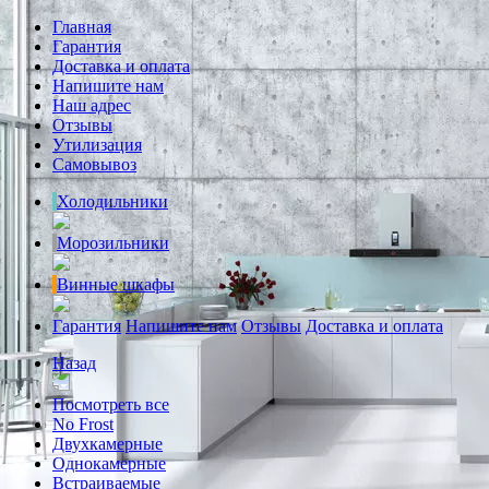
Главная
Гарантия
Доставка и оплата
Напишите нам
Наш адрес
Отзывы
Утилизация
Самовывоз
Холодильники
Морозильники
Винные шкафы
Гарантия
Напишите нам
Отзывы
Доставка и оплата
Назад
Посмотреть все
No Frost
Двухкамерные
Однокамерные
Встраиваемые