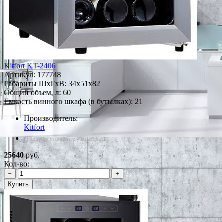
Kitfort KT-2406
Артикул:
177748
Габариты ШxГxВ: 34x51x82
Общий объем, л: 60
Емкость винного шкафа (в бутылках): 21
Производитель:
Kitfort
*Наличие уточняйте у менеджера
25640
руб.
Кол-во:
−
+
Купить