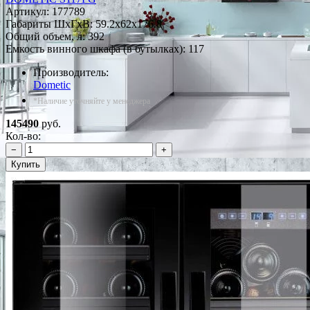
Артикул:
177789
Габариты ШxГxВ: 59.2x62x176.8
Общий объем, л: 392
Емкость винного шкафа (в бутылках): 117
Производитель:
Dometic
*Наличие уточняйте у менеджера
145490
руб.
Кол-во:
−
+
Купить