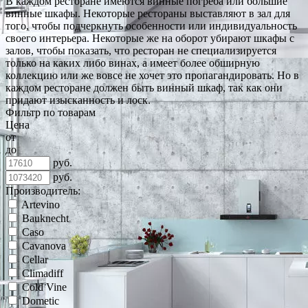
В каждом ресторане имеются винные погреба или большие
винные шкафы. Некоторые рестораны выставляют в зал для
того, чтобы подчеркнуть особенности или индивидуальность
своего интерьера. Некоторые же на оборот убирают шкафы с
залов, чтобы показать, что ресторан не специализируется
только на каких либо винах, а имеет более обширную
коллекцию или же вовсе не хочет это пропагандировать. Но в
каждом ресторане должен быть винный шкаф, так как они
придают изысканность и лоск.
Фильтр по товарам
Цена
от
до
руб.
руб.
Производитель:
Artevino
Bauknecht
Caso
Cavanova
Cellar
Climadiff
Cold Vine
Dometic