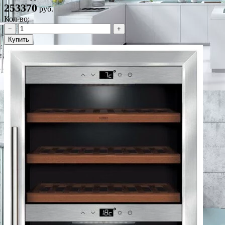
253370
руб.
Кол-во:
−
+
Купить