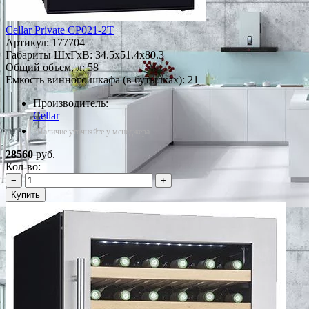
Cellar Private CP021-2T
Артикул:
177704
Габариты ШxГxВ: 34.5x51.4x80.3
Общий объем, л: 58
Емкость винного шкафа (в бутылках): 21
Производитель:
Cellar
*Наличие уточняйте у менеджера
28560
руб.
Кол-во:
−
+
Купить