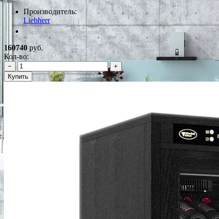
Производитель:
Liebherr
*Наличие уточняйте у менеджера
160740
руб.
Кол-во:
−
+
Купить