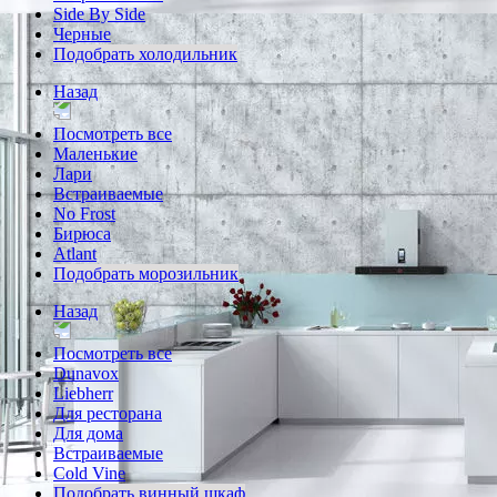
Side By Side
Черные
Подобрать холодильник
Назад
Посмотреть все
Маленькие
Лари
Встраиваемые
No Frost
Бирюса
Atlant
Подобрать морозильник
Назад
Посмотреть все
Dunavox
Liebherr
Для ресторана
Для дома
Встраиваемые
Cold Vine
Подобрать винный шкаф