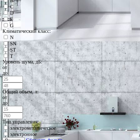
B
C
D
E
G
Климатический класс:
N
SN
ST
T
Уровень шума, дБ:
от
до
Общий объем, л:
от
до
Тип управления:
электромеханическое
электронное