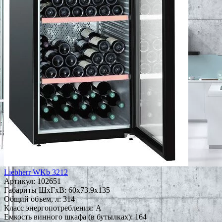
Liebherr WKb 3212
Артикул:
102651
Габариты ШxГxВ: 60x73.9x135
Общий объем, л: 314
Класс энергопотребления: A
Емкость винного шкафа (в бутылках): 164