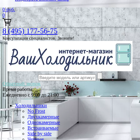
0
руб.
0
8 (495) 177-56-75
Консультация специалистов. Звоните!
Обратный звонок
Время работы:
Ежедневно с 9:00 до 21:00
Холодильники
No Frost
Двухкамерные
Однокамерные
Встраиваемые
Side by side
Черные