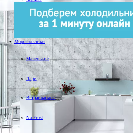
Морозильники
Маленькие
Лари
Встраиваемые
No Frost