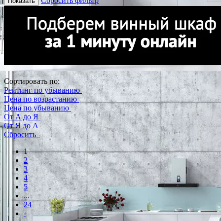
Сбросить фильтр
Показать
Сортировать по:
Рейтинг по убыванию
Цена по возрастанию
Цена по убыванию
От А до Я
От Я до А
Сбросить
1
2
3
4
5
...
24