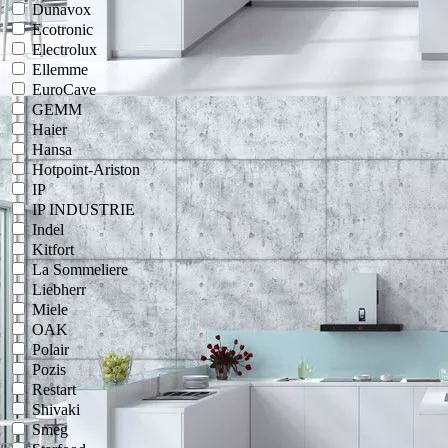
Dunavox
Ecotronic
Electrolux
Ellemme
EuroCave
GEMM
Haier
Hansa
Hotpoint-Ariston
IP
IP INDUSTRIE
Indel
Kitfort
La Sommeliere
Liebherr
Miele
OAK
Polair
Pozis
Restart
Shivaki
Smeg