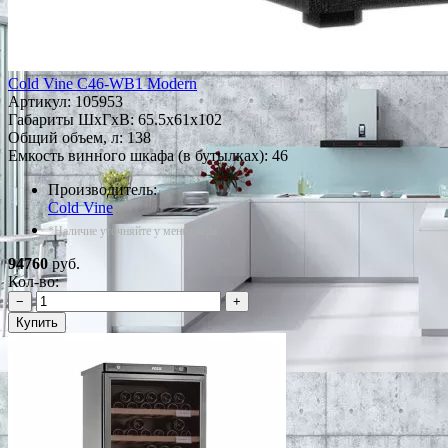
Cold Vine C46-WB1 Modern
Артикул:
105953
Габариты ШxГxВ: 65.5x61x102
Общий объем, л: 138
Емкость винного шкафа (в бутылках): 46
Производитель:
Cold Vine
*Наличие уточняйте у менеджера
94760
руб.
Кол-во:
−
+
Купить