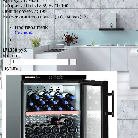
Артикул:
177656
Габариты ШxГxВ: 59.5x71x100
Общий объем, л: 195
Емкость винного шкафа (в бутылках): 72
Производитель:
Cavanova
*Наличие уточняйте у менеджера
171350
руб.
Кол-во:
−
+
Купить