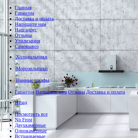
Главная
Гарантия
Доставка и оплата
Напишите нам
Наш адрес
Отзывы
Утилизация
Самовывоз
Холодильники
Морозильники
Винные шкафы
Гарантия
Напишите нам
Отзывы
Доставка и оплата
Назад
Посмотреть все
No Frost
Двухкамерные
Однокамерные
Встраиваемые