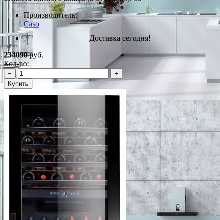
Производитель:
Caso
Доставка сегодня!
234090
руб.
Кол-во:
−
+
Купить