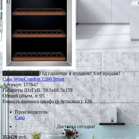
Сезонная скидка
Год гарантии в подарок!
Хит продаж!
Caso WineComfort 1260 Smart
Артикул:
177647
Габариты ШxГxВ: 59.5x68.5x159
Общий объем, л: 95
Емкость винного шкафа (в бутылках): 126
Производитель:
Caso
Доставка сегодня!
353420
руб.