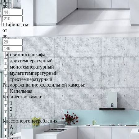
от
до
Ширина, см:
от
до
Тип винного шкафа:
двухтемпературный
монотемпературный
мультитемпературный
трехтемпературный
Размораживание холодильной камеры:
Капельная
Количество камер:
1
2
3
Класс энергопотребления:
A
A+