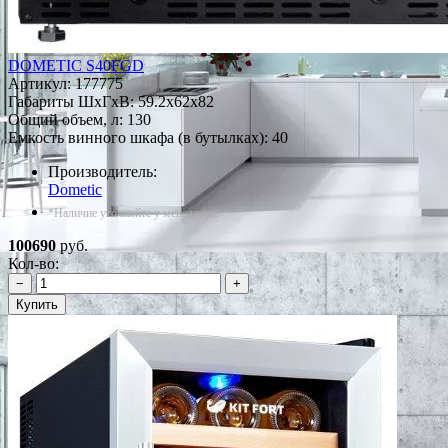
DOMETIC S40FGD
Артикул:
177775
Габариты ШxГxВ: 59.2x62x82
Общий объем, л: 130
Емкость винного шкафа (в бутылках): 40
Производитель:
Dometic
*Наличие уточняйте у менеджера
100690
руб.
Кол-во:
−
+
Купить