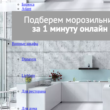
Бирюса
Atlant
Винные шкафы
Dunavox
Liebherr
Для ресторана
Для дома