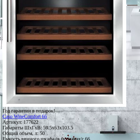
Год гарантии в подарок!
Caso WineComfort 66
Артикул:
177622
Габариты ШxГxВ: 59.5x63x103.5
Общий объем, л: 50
Емкость винного шкафа (в бутылках): 66