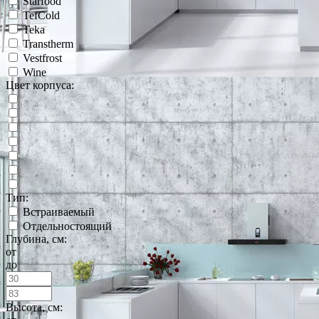
Starfood
TefCold
Teka
Transtherm
Vestfrost
Wine
Цвет корпуса:
Тип:
Встраиваемый
Отдельностоящий
Глубина, см:
от
до
Высота, см: