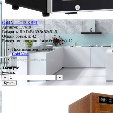
Cold Vine C12-KBF1
Артикул:
177619
Габариты ШxГxВ: 39.5x52x51.5
Общий объем, л: 42
Емкость винного шкафа (в бутылках): 12
Производитель:
Cold Vine
*Наличие уточняйте у менеджера
33490
руб.
Кол-во:
−
+
Купить