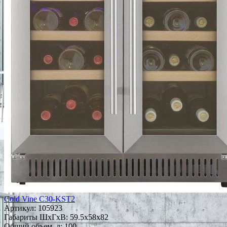
Cold Vine C30-KST2
Артикул:
105923
Габариты ШxГxВ: 59.5x58x82
Общий объем, л: 100