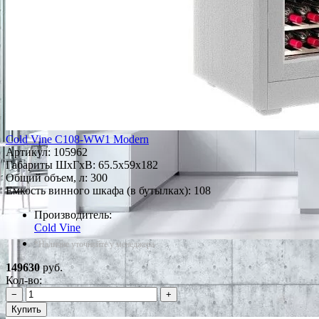
Cold Vine C108-WW1 Modern
Артикул:
105962
Габариты ШxГxВ: 65.5x59x182
Общий объем, л: 300
Емкость винного шкафа (в бутылках): 108
Производитель:
Cold Vine
*Наличие уточняйте у менеджера
149630
руб.
Кол-во:
−
+
Купить