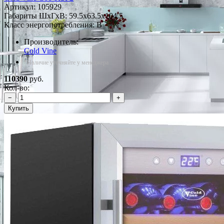
Артикул:
105929
Габариты ШxГxВ: 59.5x63.5x104.5
Класс энергопотребления: B
Производитель:
Cold Vine
*Наличие уточняйте у менеджера
110390
руб.
Кол-во:
−
+
Купить