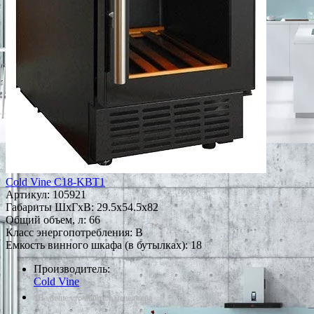
Cold Vine C18-KBT1
Артикул:
105921
Габариты ШxГxВ: 29.5x54.5x82
Общий объем, л: 66
Класс энергопотребления: B
Емкость винного шкафа (в бутылках): 18
Производитель:
Cold Vine
*Наличие уточняйте у менеджера