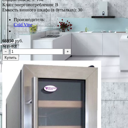
Класс энергопотребления: B
Емкость винного шкафа (в бутылках): 30
Производитель:
Cold Vine
*Наличие уточняйте у менеджера
66950
руб.
Кол-во:
−
+
Купить