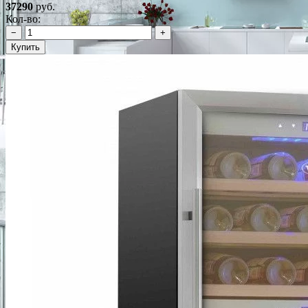
37290
руб.
Кол-во:
−
+
Купить