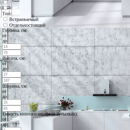
Тип:
Встраиваемый
Отдельностоящий
Глубина, см:
от
до
Высота, см:
от
до
Ширина, см:
от
до
Емкость винного шкафа (в бутылках):
от
до