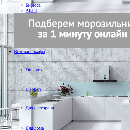
Бирюса
Atlant
Винные шкафы
Dunavox
Liebherr
Для ресторана
Для дома