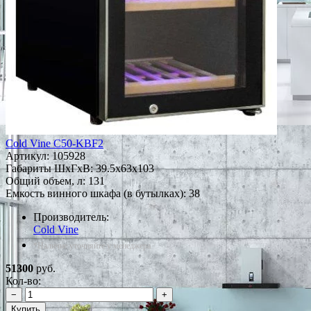
Cold Vine C50-KBF2
Артикул:
105928
Габариты ШxГxВ: 39.5x63x103
Общий объем, л: 131
Емкость винного шкафа (в бутылках): 38
Производитель:
Cold Vine
*Наличие уточняйте у менеджера
51300
руб.
Кол-во:
−
+
Купить