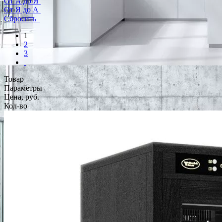
От А до Я
От Я до А
Сбросить
1
2
3
Товар
Параметры
Цена, руб.
Кол-во