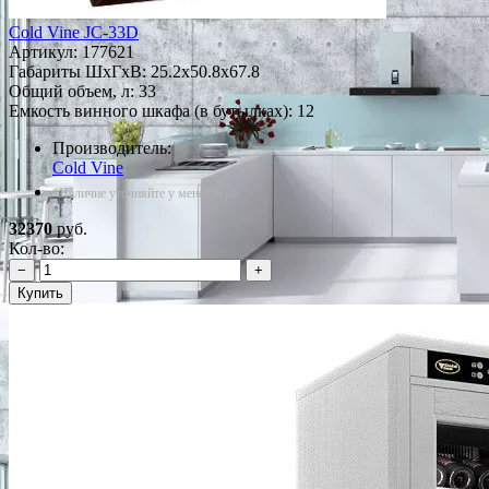
Cold Vine JC-33D
Артикул:
177621
Габариты ШxГxВ: 25.2x50.8x67.8
Общий объем, л: 33
Емкость винного шкафа (в бутылках): 12
Производитель:
Cold Vine
*Наличие уточняйте у менеджера
32370
руб.
Кол-во:
−
+
Купить