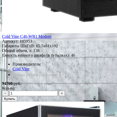
Cold Vine C46-WB1 Modern
Артикул:
105953
Габариты ШxГxВ: 65.5x61x102
Общий объем, л: 138
Емкость винного шкафа (в бутылках): 46
Производитель:
Cold Vine
*Наличие уточняйте у менеджера
94760
руб.
Кол-во:
−
+
Купить