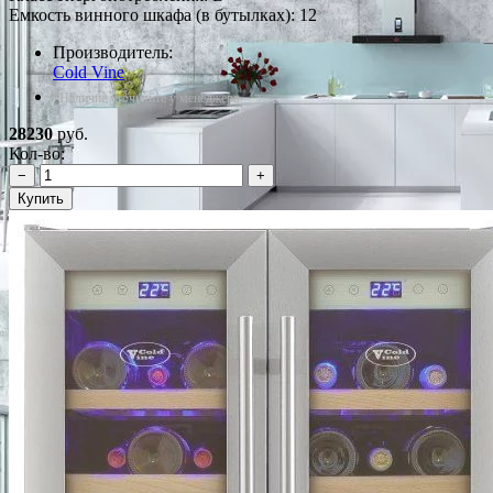
Емкость винного шкафа (в бутылках): 12
Производитель:
Cold Vine
*Наличие уточняйте у менеджера
28230
руб.
Кол-во:
−
+
Купить