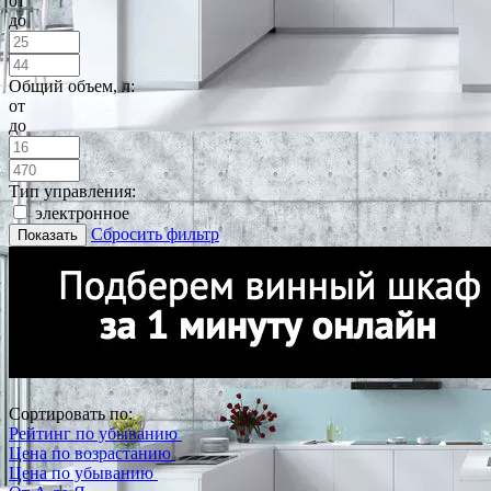
от
до
Общий объем, л:
от
до
Тип управления:
электронное
Сбросить фильтр
Показать
Сортировать по:
Рейтинг по убыванию
Цена по возрастанию
Цена по убыванию