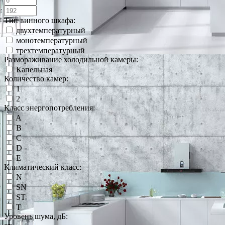
Тип винного шкафа:
двухтемпературный
монотемпературный
трехтемпературный
Размораживание холодильной камеры:
Капельная
Количество камер:
1
2
Класс энергопотребления:
A
B
C
D
E
Климатический класс:
N
SN
ST
T
Уровень шума, дБ: