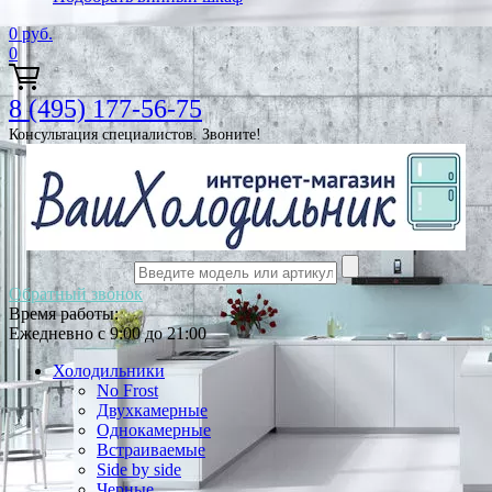
0
руб.
0
8 (495) 177-56-75
Консультация специалистов. Звоните!
Обратный звонок
Время работы:
Ежедневно с 9:00 до 21:00
Холодильники
No Frost
Двухкамерные
Однокамерные
Встраиваемые
Side by side
Черные