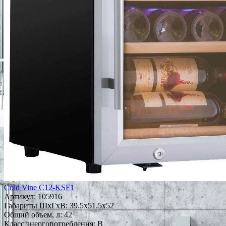
Cold Vine C12-KSF1
Артикул:
105916
Габариты ШxГxВ: 39.5x51.5x52
Общий объем, л: 42
Класс энергопотребления: B