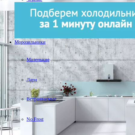
Морозильники
Маленькие
Лари
Встраиваемые
No Frost