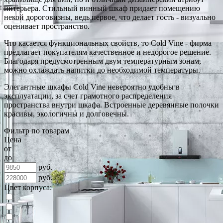
интерьера. Стильный винный шкаф придает помещению
некой дороговизны, ведь первое, что делает гость - визуально
оценивает пространство.
Что касается функциональных свойств, то Cold Vine - фирма
предлагает покупателям качественное и недорогое решение.
Благодаря предусмотренным двум температурным зонам,
можно охлаждать напитки до необходимой температуры.
Элегантные шкафы Cold Vine невероятно удобны в
эксплуатации, за счет грамотного распределения
пространства внутри шкафа. Встроенные деревянные полочки
красивы, экологичны и долговечны.
Фильтр по товарам
Цена
от
до
руб.
руб.
Цвет корпуса: