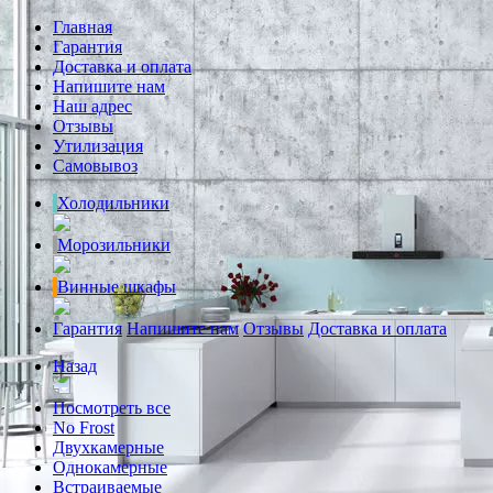
Главная
Гарантия
Доставка и оплата
Напишите нам
Наш адрес
Отзывы
Утилизация
Самовывоз
Холодильники
Морозильники
Винные шкафы
Гарантия
Напишите нам
Отзывы
Доставка и оплата
Назад
Посмотреть все
No Frost
Двухкамерные
Однокамерные
Встраиваемые