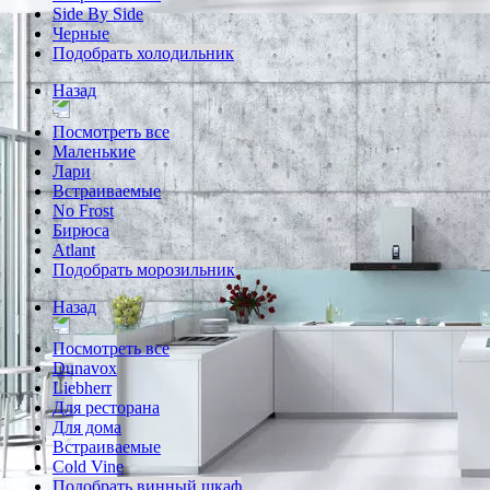
Side By Side
Черные
Подобрать холодильник
Назад
Посмотреть все
Маленькие
Лари
Встраиваемые
No Frost
Бирюса
Atlant
Подобрать морозильник
Назад
Посмотреть все
Dunavox
Liebherr
Для ресторана
Для дома
Встраиваемые
Cold Vine
Подобрать винный шкаф