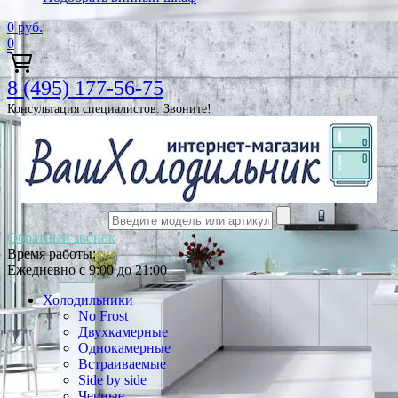
0
руб.
0
8 (495) 177-56-75
Консультация специалистов. Звоните!
Обратный звонок
Время работы:
Ежедневно с 9:00 до 21:00
Холодильники
No Frost
Двухкамерные
Однокамерные
Встраиваемые
Side by side
Черные