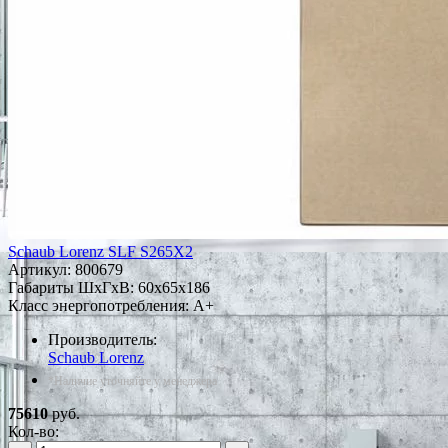
Schaub Lorenz SLF S265X2
Артикул:
800679
Габариты ШxГxВ: 60x65x186
Класс энергопотребления: A+
Производитель:
Schaub Lorenz
*Наличие уточняйте у менеджера
75610
руб.
Кол-во: