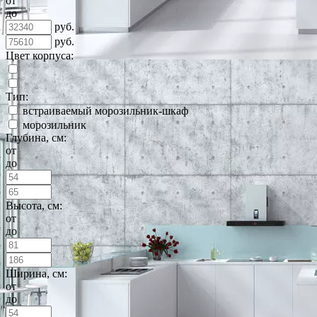
от
до
руб.
руб.
Цвет корпуса:
Тип:
встраиваемый морозильник-шкаф
морозильник
Глубина, см:
от
до
Высота, см:
от
до
Ширина, см:
от
до