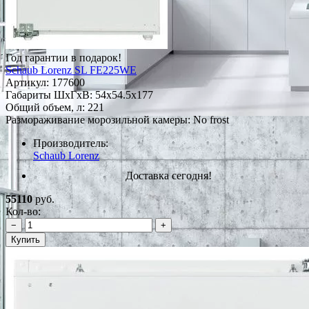
Год гарантии в подарок!
Schaub Lorenz SL FE225WE
Артикул:
177600
Габариты ШxГxВ: 54x54.5x177
Общий объем, л: 221
Размораживание морозильной камеры: No frost
Производитель:
Schaub Lorenz
Доставка сегодня!
55110
руб.
Кол-во:
−
+
Купить