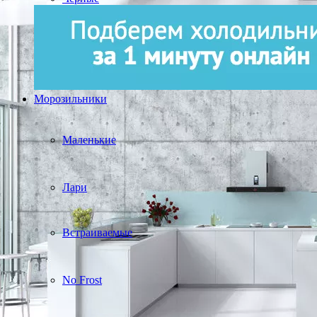
Морозильники
Маленькие
Лари
Встраиваемые
No Frost