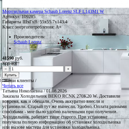
Морозильная камера Schaub Lorenz SLF L143M1 W
Артикул:
109285
Габариты ШxГxВ: 55x55.7x143.4
Класс энергопотребления: A+
Производитель:
Schaub Lorenz
*Наличие уточняйте у менеджера
41590
руб.
Кол-во:
−
+
Купить
Наши клиенты /
Читать все
Татьяна Николаевна
/ 01.08.2026
Заказала Холодильник BEKO RCNK 270K20 W. Доставили
вовремя. как и обещали. Очень аккуратно внесли и
установили. Старый тут же вынесли. Удобно. Оплата разными
способами - мне было удобно наличными при получении.
Холодильник. работает тише старого. При установке
получила полную информацию об установке холодильника
или вызове мастера для установки холодильника.