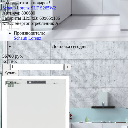
Год гарантии в подарок!
Schaub Lorenz SLF S265W2
Артикул:
800680
Габариты ШxГxВ: 60x65x186
Класс энергопотребления: A+
Производитель:
Schaub Lorenz
Доставка сегодня!
56700
руб.
Кол-во:
−
+
Купить