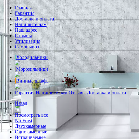
Главная
Гарантия
Доставка и оплата
Напишите нам
Наш адрес
Отзывы
Утилизация
Самовывоз
Холодильники
Морозильники
Винные шкафы
Гарантия
Напишите нам
Отзывы
Доставка и оплата
Назад
Посмотреть все
No Frost
Двухкамерные
Однокамерные
Встраиваемые