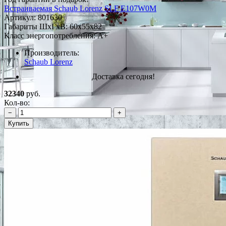
Встраиваемая Schaub Lorenz SLF E107W0M
Артикул:
801630
Габариты ШxГxВ: 60x55x82
Класс энергопотребления: A+
Производитель:
Schaub Lorenz
Доставка сегодня!
32340
руб.
Кол-во:
−
+
Купить