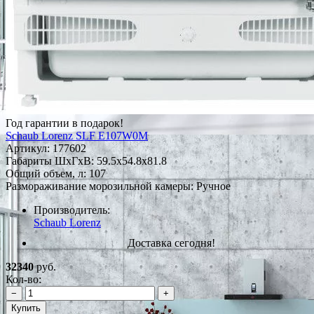
Год гарантии в подарок!
Schaub Lorenz SLF E107W0M
Артикул:
177602
Габариты ШxГxВ: 59.5x54.8x81.8
Общий объем, л: 107
Размораживание морозильной камеры: Ручное
Производитель:
Schaub Lorenz
Доставка сегодня!
32340
руб.
Кол-во:
−
+
Купить