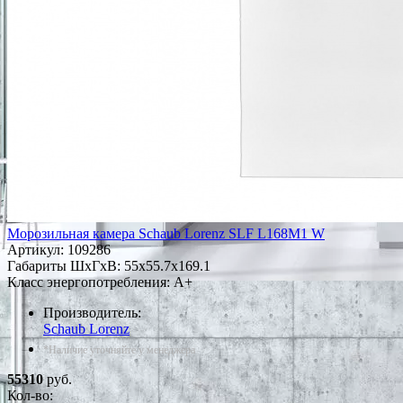
Морозильная камера Schaub Lorenz SLF L168M1 W
Артикул:
109286
Габариты ШxГxВ: 55x55.7x169.1
Класс энергопотребления: A+
Производитель:
Schaub Lorenz
*Наличие уточняйте у менеджера
55310
руб.
Кол-во: