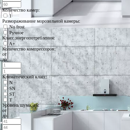
Количество камер:
1
Размораживание морозильной камеры:
No frost
Ручное
Класс энергопотребления:
A+
Количество компрессоров:
от
до
Климатический класс:
N
SN
ST
T
Уровень шума, дБ:
от
до