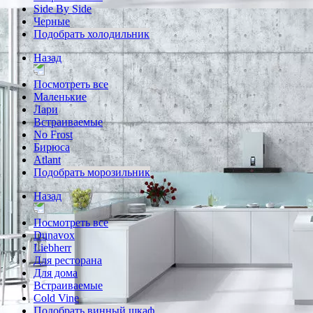
Side By Side
Черные
Подобрать холодильник
Назад
Посмотреть все
Маленькие
Лари
Встраиваемые
No Frost
Бирюса
Atlant
Подобрать морозильник
Назад
Посмотреть все
Dunavox
Liebherr
Для ресторана
Для дома
Встраиваемые
Cold Vine
Подобрать винный шкаф