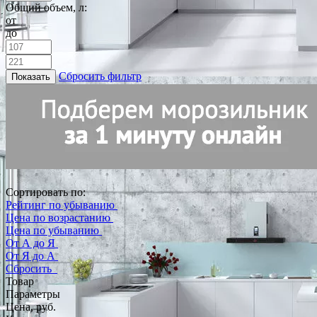
Общий объем, л:
от
до
Сбросить фильтр
Показать
Сортировать по:
Рейтинг по убыванию
Цена по возрастанию
Цена по убыванию
От А до Я
От Я до А
Сбросить
Товар
Параметры
Цена, руб.