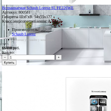
Встраиваемая Schaub Lorenz SL FE226WE
Артикул:
800581
Габариты ШxГxВ: 54x55x177
Класс энергопотребления: A+
Производитель:
Schaub Lorenz
*Наличие уточняйте у менеджера
66400
руб.
Кол-во:
−
+
Купить