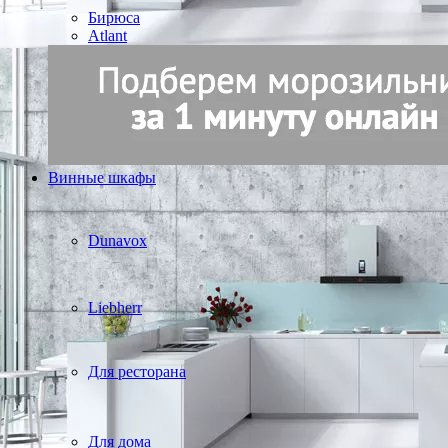
Бирюса
Atlant
Винные шкафы
Dunavox
Liebherr
Для ресторана
Для дома