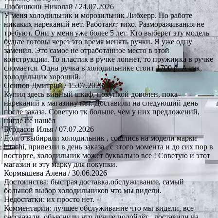
Любишкин Николай
/ 24.07.2026
У меня холодильник и морозильник Либхерр. По работе
никаких нареканий нет. Работают тихо. Размораживания не
требуют. Они у меня уже более 5 лет. Кто выберет эту модель
будьте готовы через это время менять ручки. Я уже одну
заменил. Это самое не отработанное место в этой
конструкции. То пластик в ручке лопнет, то пружинка в ручке
сломается. Одна ручка в холодильнике стоит 1700 р. А так,
холодильник хороший.
Осипов Дмитрий
/ 15.07.2026
Купил здесь винный шкаф, покупкой доволен, пока
нареканий к магазину нет. Доставили на следующий день
после заказа. Советую тк больше, чем у них предложений,
нигде не нашёл
Бурдасов Илья
/ 07.07.2026
Долго выбирали холодильник , сошлись на модели марки
hitachi, привезли в день заказа , с этого момента и до сих пор в
восторге, холодильник может буквально все ! Советую и этот
магазин и эту марку для покупки.
Кормышева Алена
/ 30.06.2026
Достоинства: быстрая доставка.обслуживание, самый
большой выбор холодильников что мы видели.
Недостатки: их просто нет.
Комментарии: лучшее обслуживание что мы видели, все
рассказали, объяснили что лучше подойдёт , доставили на