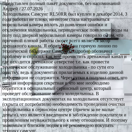
Представлен полный пакет документов, без напоминаний
Андрей
/ 27.07.2026
Холодильник Самсунг RL50RR был куплен в декабре 2014, 3
года работал не плохо, но потом стала настраиваться
морозильная камера вплоть до появления ошибки и
отключения холодильника, периодическое появление воды на
полу под дверкой морозильной камеры говорило о том, что
причиной плохой работы скорее всего является засор
дренажного канала. Я обратился в на горячую линию по
технической поддержке Самсунг, подробно обозначил
проблему и спросил, как мне прочистить дренажный канал и
где находится дренажное отверстие т.е. как провести
техническое обслуживание холодильника - по сути его
очистку, ведь в документах прилагаемых к изделию данной
информации не содержится. Через сутки я получил ответ, что
данная информация секретная и что мне необходимо
обратится в официальный сервисный центр, который
проведет обслуживание моего холодильника. В
эксплуатационных документах на холодильник отсутствует
(скрыта от потребителя) необходимость проведения очистки
холодильника в сервисном центре (причем за не малые
деньги), что является введением в заблуждение покупателя и
проявлением неуважительного к нему отношения. И поэтому
знакомым и близким людям я не рекомендую покупать
технику самсунг.