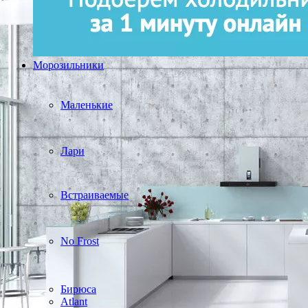
Морозильники
Маленькие
Лари
Встраиваемые
No Frost
Бирюса
Atlant