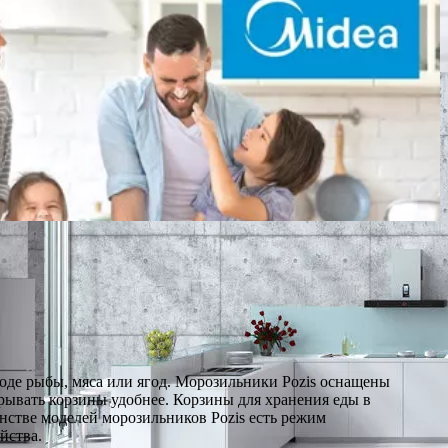
оде рыбы, мяса или ягод. Морозильники Pozis оснащены
ывать корзины удобнее. Корзины для хранения еды в
нстве моделей морозильников Pozis есть режим
йства.