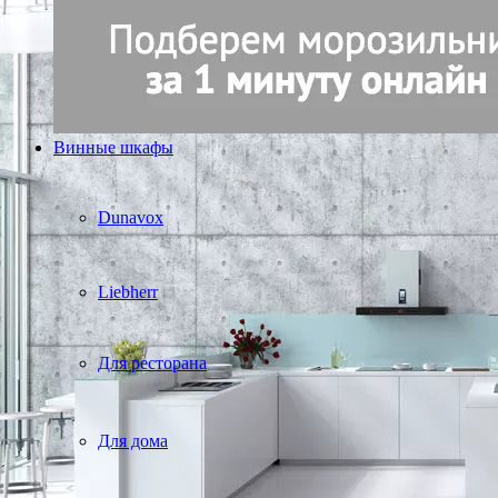
Винные шкафы
Dunavox
Liebherr
Для ресторана
Для дома