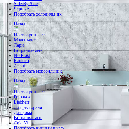
Side By Side
Черные
Подобрать холодильник
Назад
Посмотреть все
Маленькие
Лари
Встраиваемые
No Frost
Бирюса
Atlant
Подобрать морозильник
Назад
Посмотреть все
Dunavox
Liebherr
Для ресторана
Для дома
Встраиваемые
Cold Vine
Подобрать винный шкаф