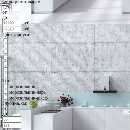
Фильтр по товарам
Цена
от
до
руб.
руб.
Цвет корпуса:
Тип:
морозильник
морозильник-ларь
морозильник-шкаф
Глубина, см:
от
до