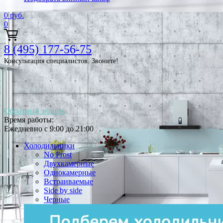
0
руб.
0
8 (495) 177-56-75
Консультация специалистов. Звоните!
Обратный звонок
Время работы:
Ежедневно с 9:00 до 21:00
Холодильники
No Frost
Двухкамерные
Однокамерные
Встраиваемые
Side by side
Черные