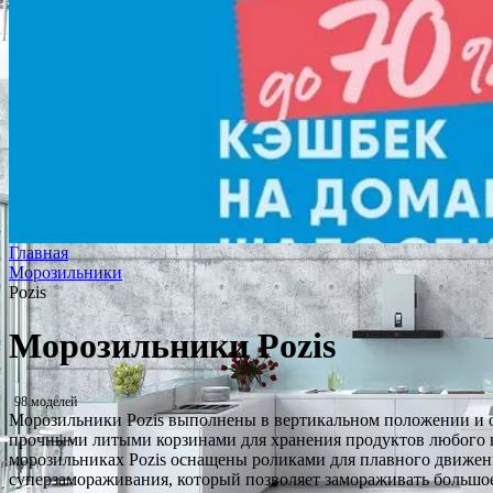
Главная
Морозильники
Pozis
Морозильники Pozis
98 моделей
Морозильники Pozis выполнены в вертикальном положении и о
прочными литыми корзинами для хранения продуктов любого ве
морозильниках Pozis оснащены роликами для плавного движения
суперзамораживания, который позволяет замораживать большое 