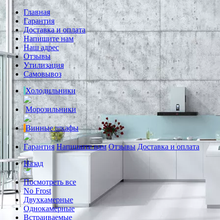
Главная
Гарантия
Доставка и оплата
Напишите нам
Наш адрес
Отзывы
Утилизация
Самовывоз
Холодильники
Морозильники
Винные шкафы
Гарантия
Напишите нам
Отзывы
Доставка и оплата
Назад
Посмотреть все
No Frost
Двухкамерные
Однокамерные
Встраиваемые