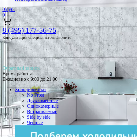
0
руб.
0
8 (495) 177-56-75
Консультация специалистов. Звоните!
Обратный звонок
Время работы:
Ежедневно с 9:00 до 21:00
Холодильники
No Frost
Двухкамерные
Однокамерные
Встраиваемые
Side by side
Черные