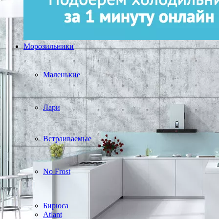
Морозильники
Маленькие
Лари
Встраиваемые
No Frost
Бирюса
Atlant