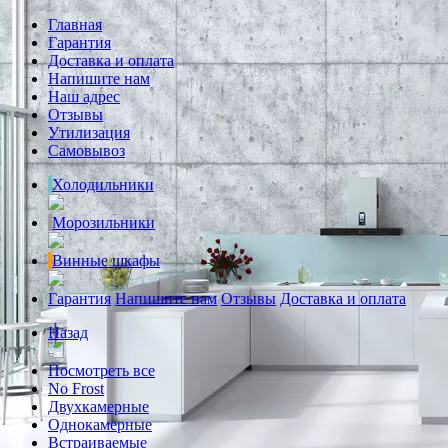
Главная
Гарантия
Доставка и оплата
Напишите нам
Наш адрес
Отзывы
Утилизация
Самовывоз
Холодильники
Морозильники
Винные шкафы
Гарантия
Напишите нам
Отзывы
Доставка и оплата
Назад
Посмотреть все
No Frost
Двухкамерные
Однокамерные
Встраиваемые