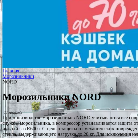
Главная
Морозильники
NORD
Морозильники NORD
77 моделей
При производстве морозильников NORD учитываются все совр
службы морозильника, в компрессор устанавливается защита о
чистый газ R600a. С целью защиты от механических поврежде
стекла, выдерживающего нагрузка до 20 кг. Для исключения н