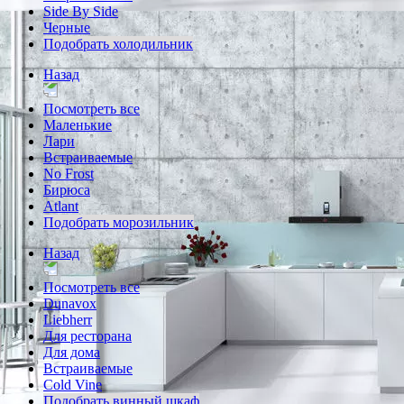
Side By Side
Черные
Подобрать холодильник
Назад
Посмотреть все
Маленькие
Лари
Встраиваемые
No Frost
Бирюса
Atlant
Подобрать морозильник
Назад
Посмотреть все
Dunavox
Liebherr
Для ресторана
Для дома
Встраиваемые
Cold Vine
Подобрать винный шкаф