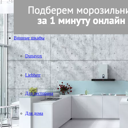
Винные шкафы
Dunavox
Liebherr
Для ресторана
Для дома