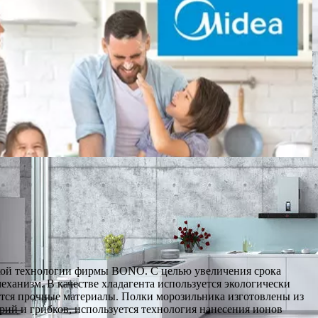
кой технологии фирмы BONO. С целью увеличения срока
ханизм. В качестве хладагента используется экологически
тся прочные материалы. Полки морозильника изготовлены из
рий и грибков, используется технология нанесения ионов