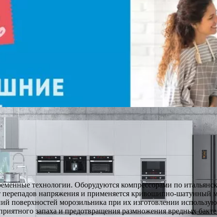
еменные технологии. Оборудуются компрессорами по итальянс
т перепадов напряжения и применяется кривошипно-шатунный ме
ний поверхностей морозильника при их изготовлении использую
еприятного запаха и предотвращения размножения вредных бакте