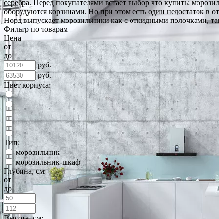
серебра. Перед покупателями встает выбор что купить: морози
оборудуются корзинами. Но при этом есть один недостаток в 
Норд выпускает морозильники как с откидными полочками, та
Фильтр по товарам
Цена
от
до
руб.
руб.
Цвет корпуса:
Тип:
морозильник
морозильник-шкаф
Глубина, см:
от
до
Высота, см: