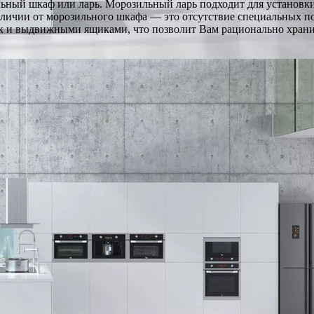
льный шкаф или ларь. Морозильный ларь подходит для установки
отличии от морозильного шкафа — это отсутствие специальных п
к и выдвижными ящиками, что позволит Вам рационально храни