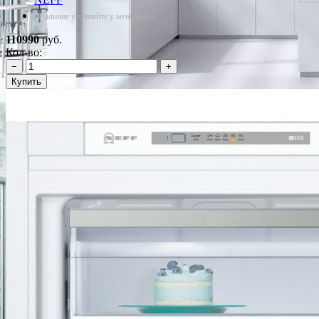
*Наличие уточняйте у менеджера
110990
руб.
Кол-во:
−
+
Купить