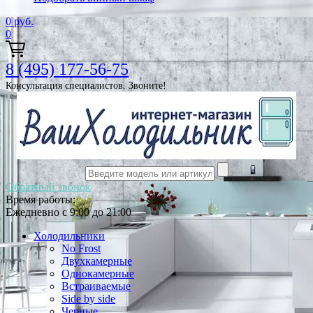
0
руб.
0
8 (495) 177-56-75
Консультация специалистов. Звоните!
Обратный звонок
Время работы:
Ежедневно с 9:00 до 21:00
Холодильники
No Frost
Двухкамерные
Однокамерные
Встраиваемые
Side by side
Черные