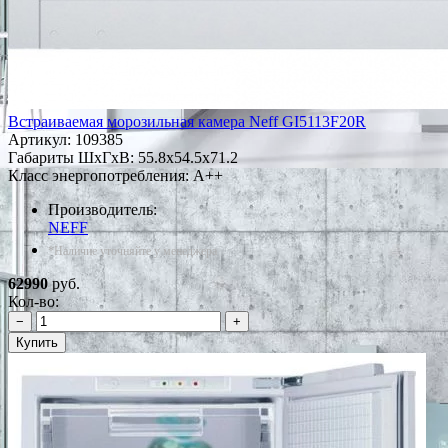
Встраиваемая морозильная камера Neff GI5113F20R
Артикул:
109385
Габариты ШxГxВ: 55.8x54.5x71.2
Класс энергопотребления: A++
Производитель:
NEFF
*Наличие уточняйте у менеджера
62990
руб.
Кол-во:
−
+
Купить