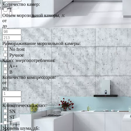
Количество камер:
1
Объем морозильной камеры, л:
от
до
Размораживание морозильной камеры:
No frost
Ручное
Класс энергопотребления:
A++
B
Количество компрессоров:
от
до
Климатический класс:
SN
ST
T
Уровень шума, дБ: