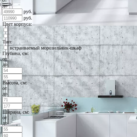
от
до
руб.
руб.
Цвет корпуса:
Тип:
встраиваемый морозильник-шкаф
Глубина, см:
от
до
Высота, см:
от
до
Ширина, см:
от
до