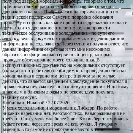
полу под дверкой морозильной камеры говорило о том, что
причиной плохой работы скорее всего является засор
дренажного канала. Я обратился в на горячую линию по
технической поддержке Самсунг, подробно обозначил
проблему и спросил, как мне прочистить дренажный канал и
где находится дренажное отверстие т.е. как провести
техническое обслуживание холодильника - по сути его
очистку, ведь в документах прилагаемых к изделию данной
информации не содержится. Через сутки я получил ответ, что
данная информация секретная и что мне необходимо
обратится в официальный сервисный центр, который
проведет обслуживание моего холодильника. В
эксплуатационных документах на холодильник отсутствует
(скрыта от потребителя) необходимость проведения очистки
холодильника в сервисном центре (причем за не малые
деньги), что является введением в заблуждение покупателя и
проявлением неуважительного к нему отношения. И поэтому
знакомым и близким людям я не рекомендую покупать
технику самсунг.
Любишкин Николай
/ 22.07.2026
У меня холодильник и морозильник Либхерр. По работе
никаких нареканий нет. Работают тихо. Размораживания не
требуют. Они у меня уже более 5 лет. Кто выберет эту модель
будьте готовы через это время менять ручки. Я уже одну
заменил. Это самое не отработанное место в этой