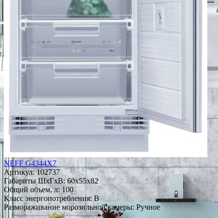
NEFF G4344X7
Артикул:
102737
Габариты ШxГxВ: 60x55x82
Общий объем, л: 100
Класс энергопотребления: B
Размораживание морозильной камеры: Ручное