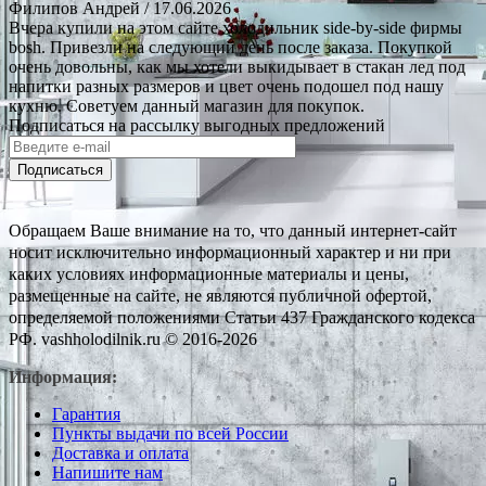
Филипов Андрей
/ 17.06.2026
Вчера купили на этом сайте холодильник side-by-side фирмы
bosh. Привезли на следующий день после заказа. Покупкой
очень довольны, как мы хотели выкидывает в стакан лед под
напитки разных размеров и цвет очень подошел под нашу
кухню. Советуем данный магазин для покупок.
Подписаться на рассылку выгодных предложений
Подписаться
Обращаем Ваше внимание на то, что данный интернет-сайт
носит исключительно информационный характер и ни при
каких условиях информационные материалы и цены,
размещенные на сайте, не являются публичной офертой,
определяемой положениями Статьи 437 Гражданского кодекса
РФ. vashholodilnik.ru © 2016-2026
Информация:
Гарантия
Пункты выдачи по всей России
Доставка и оплата
Напишите нам