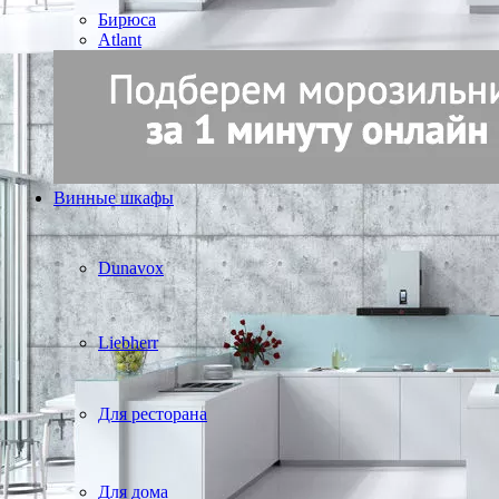
Бирюса
Atlant
Винные шкафы
Dunavox
Liebherr
Для ресторана
Для дома