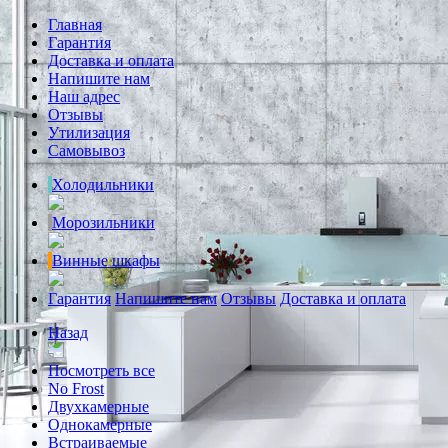
Главная
Гарантия
Доставка и оплата
Напишите нам
Наш адрес
Отзывы
Утилизация
Самовывоз
Холодильники
Морозильники
Винные шкафы
Гарантия
Напишите нам
Отзывы
Доставка и оплата
Назад
Посмотреть все
No Frost
Двухкамерные
Однокамерные
Встраиваемые