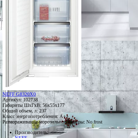
NEFF G8320X0
Артикул:
102738
Габариты ШxГxВ: 56x55x177
Общий объем, л: 237
Класс энергопотребления: A++
Размораживание морозильной камеры: No frost
Производитель:
NEFF