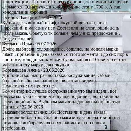
конструкции. То пластик в ручке лопнет, то пружинка в ручке
сломается. Одна ручка в холодильнике стоит 1700 р. А так,
холодильник хороший.
Осипов Дмитрий
/ 13.07.2026
Купил здесь винный шкаф, покупкой доволен, пока
нареканий к магазину нет. Доставили на следующий день
после заказа. Советую тк больше, чем у них предложений,
нигде не нашёл
Бурдасов Илья
/ 05.07.2026
Долго выбирали холодильник , сошлись на модели марки
hitachi, привезли в день заказа , с этого момента и до сих пор в
восторге, холодильник может буквально все ! Советую и этот
магазин и эту марку для покупки.
Кормышева Алена
/ 28.06.2026
Достоинства: быстрая доставка.обслуживание, самый
большой выбор холодильников что мы видели.
Недостатки: их просто нет.
Комментарии: лучшее обслуживание что мы видели, все
рассказали, объяснили что лучше подойдёт , доставили на
следующий день. Выбором магазина довольны полностью
Наталья
/ 22.06.2026
Заказали холодильник LG. Доставили в день заказа,
установили быстро. Спасибо магазину за оперативность и
помощь в выборе лучшего холодильника по нашем
требования.