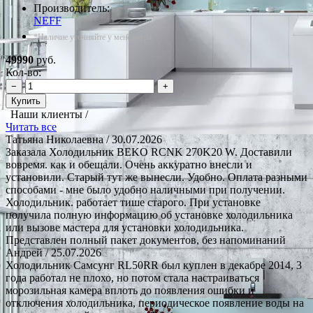
Производитель:
NEFF
*Наличие уточняйте у менеджера
49990
руб.
Кол-во:
−
+
Купить
Наши клиенты /
Читать все
Татьяна Николаевна
/ 30.07.2026
Заказала Холодильник BEKO RCNK 270K20 W. Доставили
вовремя. как и обещали. Очень аккуратно внесли и
установили. Старый тут же вынесли. Удобно. Оплата разными
способами - мне было удобно наличными при получении.
Холодильник. работает тише старого. При установке
получила полную информацию об установке холодильника
или вызове мастера для установки холодильника.
Представлен полный пакет документов, без напоминаний
Андрей
/ 25.07.2026
Холодильник Самсунг RL50RR был куплен в декабре 2014, 3
года работал не плохо, но потом стала настраиваться
морозильная камера вплоть до появления ошибки и
отключения холодильника, периодическое появление воды на