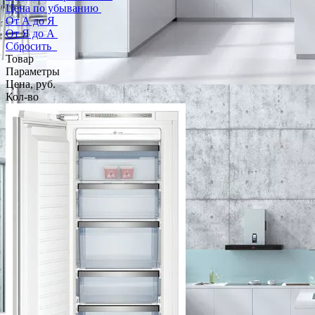
Цена по убыванию
От А до Я
От Я до А
Сбросить
Товар
Параметры
Цена, руб.
Кол-во