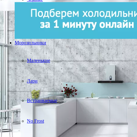
Морозильники
Маленькие
Лари
Встраиваемые
No Frost