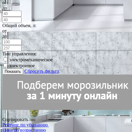
от
до
Общий объем, л:
от
до
Тип управления:
электромеханическое
электронное
Сбросить фильтр
Показать
Сортировать по:
Рейтинг по убыванию
Цена по возрастанию