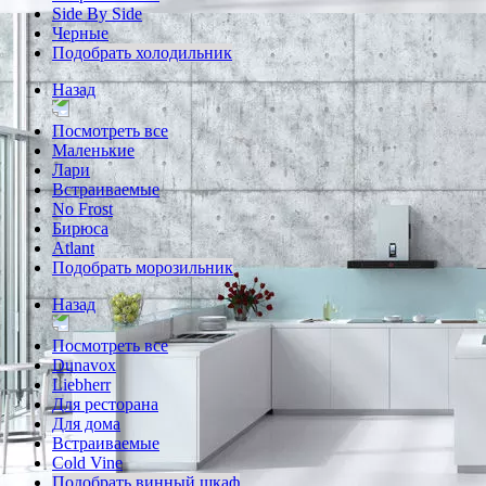
Side By Side
Черные
Подобрать холодильник
Назад
Посмотреть все
Маленькие
Лари
Встраиваемые
No Frost
Бирюса
Atlant
Подобрать морозильник
Назад
Посмотреть все
Dunavox
Liebherr
Для ресторана
Для дома
Встраиваемые
Cold Vine
Подобрать винный шкаф