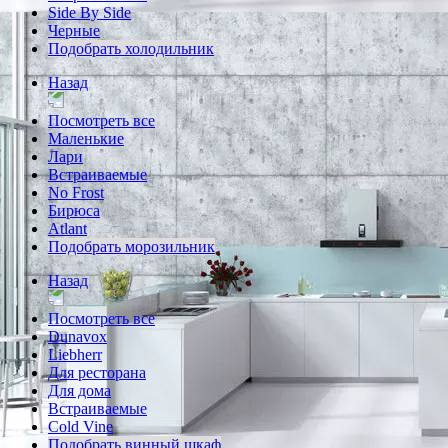
Side By Side
Черные
Подобрать холодильник
Назад
Посмотреть все
Маленькие
Лари
Встраиваемые
No Frost
Бирюса
Atlant
Подобрать морозильник
Назад
Посмотреть все
Dunavox
Liebherr
Для ресторана
Для дома
Встраиваемые
Cold Vine
Подобрать винный шкаф