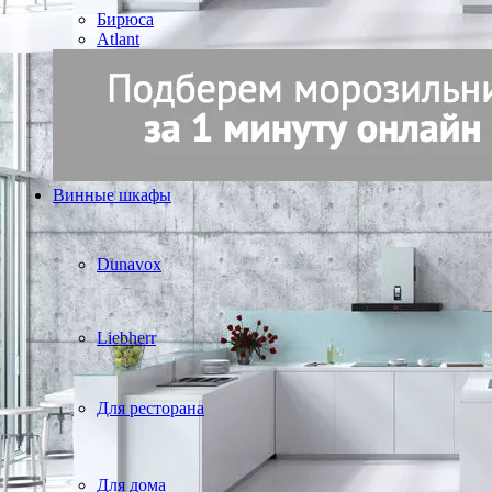
Бирюса
Atlant
Винные шкафы
Dunavox
Liebherr
Для ресторана
Для дома