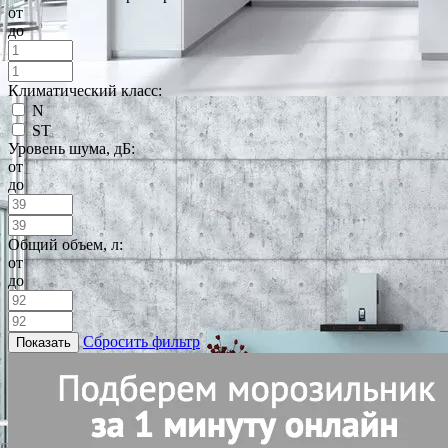
от
до
Климатический класс:
N
ST
Уровень шума, дБ:
от
до
Общий объем, л:
от
до
Сбросить фильтр
Показать