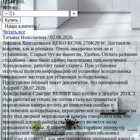
12540
руб.
Кол-во:
−
+
Купить
Наши клиенты /
Читать все
Татьяна Николаевна
/ 02.08.2026
Заказала Холодильник BEKO RCNK 270K20 W. Доставили
вовремя. как и обещали. Очень аккуратно внесли и
установили. Старый тут же вынесли. Удобно. Оплата разными
способами - мне было удобно наличными при получении.
Холодильник. работает тише старого. При установке
получила полную информацию об установке холодильника
или вызове мастера для установки холодильника.
Представлен полный пакет документов, без напоминаний
Андрей
/ 28.07.2026
Холодильник Самсунг RL50RR был куплен в декабре 2014, 3
года работал не плохо, но потом стала настраиваться
морозильная камера вплоть до появления ошибки и
отключения холодильника, периодическое появление воды на
полу под дверкой морозильной камеры говорило о том, что
причиной плохой работы скорее всего является засор
дренажного канала. Я обратился в на горячую линию по
технической поддержке Самсунг, подробно обозначил
проблему и спросил, как мне прочистить дренажный канал и