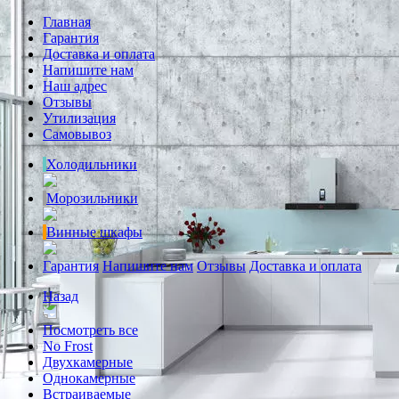
Главная
Гарантия
Доставка и оплата
Напишите нам
Наш адрес
Отзывы
Утилизация
Самовывоз
Холодильники
Морозильники
Винные шкафы
Гарантия
Напишите нам
Отзывы
Доставка и оплата
Назад
Посмотреть все
No Frost
Двухкамерные
Однокамерные
Встраиваемые