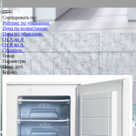
Сортировать по:
Рейтинг по убыванию
Цена по возрастанию
Цена по убыванию
От А до Я
От Я до А
Сбросить
Товар
Параметры
Цена, руб.
Кол-во