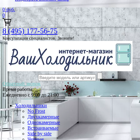
0
руб.
0
8 (495) 177-56-75
Консультация специалистов. Звоните!
Обратный звонок
Время работы:
Ежедневно с 9:00 до 21:00
Холодильники
No Frost
Двухкамерные
Однокамерные
Встраиваемые
Side by side
Черные