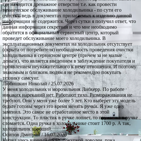
где находится дренажное отверстие т.е. как провести
техническое обслуживание холодильника - по сути его
очистку, ведь в документах прилагаемых к изделию данной
информации не содержится. Через сутки я получил ответ, что
данная информация секретная и что мне необходимо
обратится в официальный сервисный центр, который
проведет обслуживание моего холодильника. В
эксплуатационных документах на холодильник отсутствует
(скрыта от потребителя) необходимость проведения очистки
холодильника в сервисном центре (причем за не малые
деньги), что является введением в заблуждение покупателя и
проявлением неуважительного к нему отношения. И поэтому
знакомым и близким людям я не рекомендую покупать
технику самсунг.
Любишкин Николай
/ 25.07.2026
У меня холодильник и морозильник Либхерр. По работе
никаких нареканий нет. Работают тихо. Размораживания не
требуют. Они у меня уже более 5 лет. Кто выберет эту модель
будьте готовы через это время менять ручки. Я уже одну
заменил. Это самое не отработанное место в этой
конструкции. То пластик в ручке лопнет, то пружинка в ручке
сломается. Одна ручка в холодильнике стоит 1700 р. А так,
холодильник хороший.
Осипов Дмитрий
/ 16.07.2026
Купил здесь винный шкаф, покупкой доволен, пока