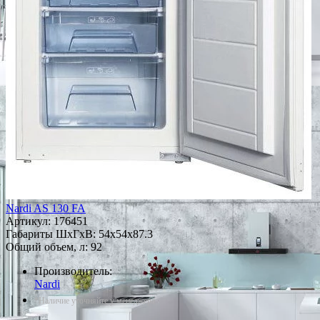
Nardi AS 130 FA
Артикул:
176451
Габариты ШxГxВ: 54x54x87.3
Общий объем, л: 92
Производитель:
Nardi
*Наличие уточняйте у менеджера