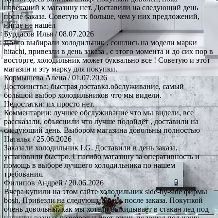
нареканий к магазину нет. Доставили на следующий день
после заказа. Советую тк больше, чем у них предложений,
нигде не нашёл
Бурдасов Илья
/ 08.07.2026
Долго выбирали холодильник , сошлись на модели марки
hitachi, привезли в день заказа , с этого момента и до сих пор в
восторге, холодильник может буквально все ! Советую и этот
магазин и эту марку для покупки.
Кормышева Алена
/ 01.07.2026
Достоинства: быстрая доставка.обслуживание, самый
большой выбор холодильников что мы видели.
Недостатки: их просто нет.
Комментарии: лучшее обслуживание что мы видели, все
рассказали, объяснили что лучше подойдёт , доставили на
следующий день. Выбором магазина довольны полностью
Наталья
/ 25.06.2026
Заказали холодильник LG. Доставили в день заказа,
установили быстро. Спасибо магазину за оперативность и
помощь в выборе лучшего холодильника по нашем
требования.
Филипов Андрей
/ 20.06.2026
Вчера купили на этом сайте холодильник side-by-side фирмы
bosh. Привезли на следующий день после заказа. Покупкой
очень довольны, как мы хотели выкидывает в стакан лед под
напитки разных размеров и цвет очень подошел под нашу