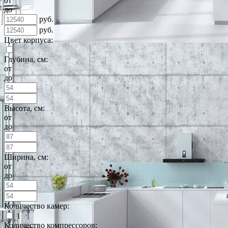
от
до
руб.
руб.
Цвет корпуса:
Глубина, см:
от
до
Высота, см:
от
до
Ширина, см:
от
до
Количество камер:
1
Количество компрессоров: