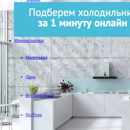
Морозильники
Маленькие
Лари
Встраиваемые
No Frost