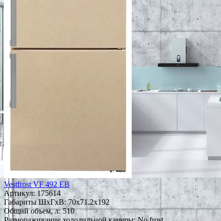
Vestfrost VF 492 EB
Артикул:
175614
Габариты ШxГxВ: 70x71.2x192
Общий объем, л: 510
Размораживание холодильной камеры: No frost