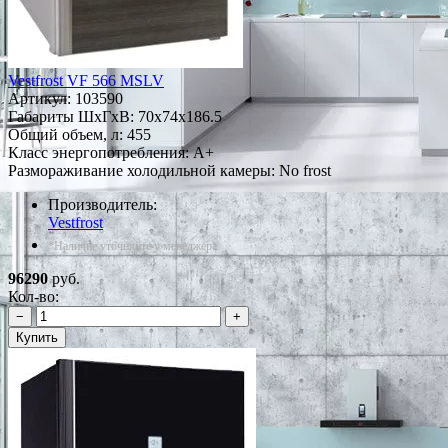
Vestfrost VF 566 MSLV
Артикул:
103590
Габариты ШxГxВ: 70x74x186.5
Общий объем, л: 455
Класс энергопотребления: A+
Размораживание холодильной камеры: No frost
Производитель:
Vestfrost
*Наличие уточняйте у менеджера
96290
руб.
Кол-во:
−
+
Купить