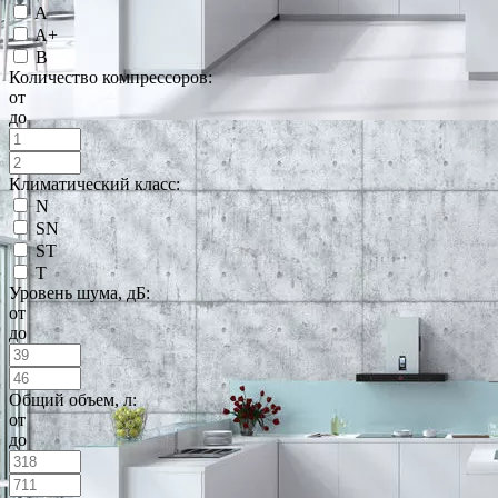
A
A+
B
Количество компрессоров:
от
до
Климатический класс:
N
SN
ST
T
Уровень шума, дБ:
от
до
Общий объем, л:
от
до