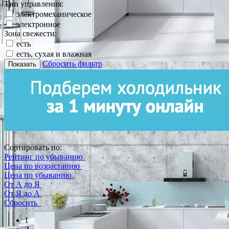
Тип управления:
электромеханическое
электронное
Зона свежести:
есть
есть, сухая и влажная
Сбросить фильтр
Показать
Сортировать по:
Рейтинг по убыванию
Цена по возрастанию
Цена по убыванию
От А до Я
От Я до А
Сбросить
1