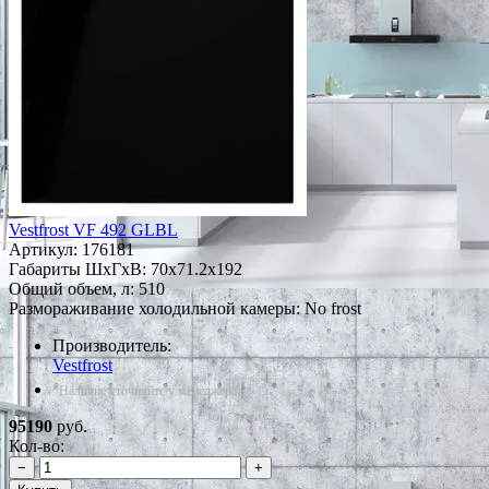
Vestfrost VF 492 GLBL
Артикул:
176181
Габариты ШxГxВ: 70x71.2x192
Общий объем, л: 510
Размораживание холодильной камеры: No frost
Производитель:
Vestfrost
*Наличие уточняйте у менеджера
95190
руб.
Кол-во:
−
+