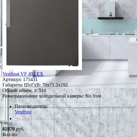
Vestfrost VF 492 EX
Артикул:
175431
Габариты ШxГxВ: 70x71.2x192
Общий объем, л: 510
Размораживание холодильной камеры: No frost
Производитель:
Vestfrost
*Наличие уточняйте у менеджера
82870
руб.
Кол-во: