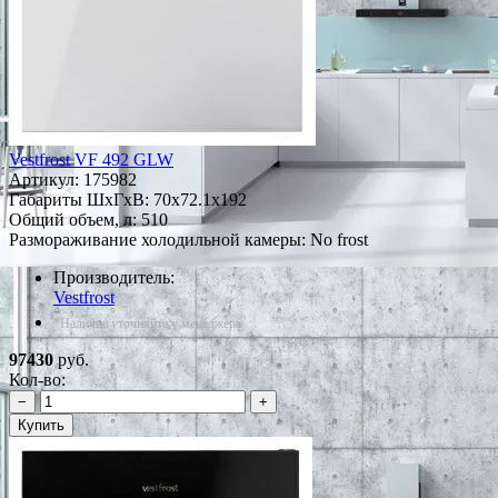
Vestfrost VF 492 GLW
Артикул:
175982
Габариты ШxГxВ: 70x72.1x192
Общий объем, л: 510
Размораживание холодильной камеры: No frost
Производитель:
Vestfrost
*Наличие уточняйте у менеджера
97430
руб.
Кол-во:
−
+
Купить