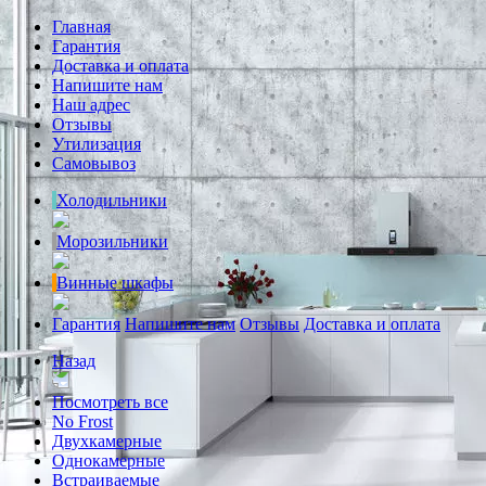
Главная
Гарантия
Доставка и оплата
Напишите нам
Наш адрес
Отзывы
Утилизация
Самовывоз
Холодильники
Морозильники
Винные шкафы
Гарантия
Напишите нам
Отзывы
Доставка и оплата
Назад
Посмотреть все
No Frost
Двухкамерные
Однокамерные
Встраиваемые