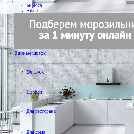
Бирюса
Atlant
Винные шкафы
Dunavox
Liebherr
Для ресторана
Для дома