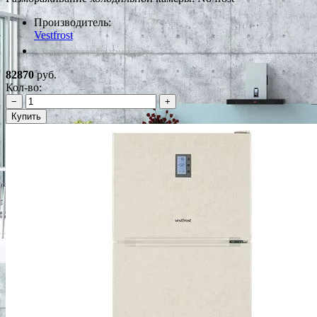
Производитель:
Vestfrost
*Наличие уточняйте у менеджера
82870
руб.
Кол-во:
−
+
Купить