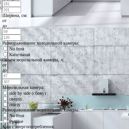
Ширина, см:
от
до
Размораживание холодильной камеры:
No frost
Капельная
Объем морозильной камеры, л:
от
до
Морозильная камера:
side by side (сбоку)
сверху
снизу
Размораживание морозильной камеры:
No frost
Ручное
Класс энергопотребления: