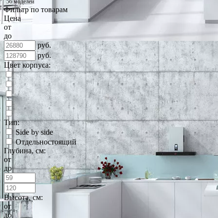
56 моделей
Фильтр по товарам
Цена
от
до
руб.
руб.
Цвет корпуса:
Тип:
Side by side
Отдельностоящий
Глубина, см:
от
до
Высота, см:
от
до