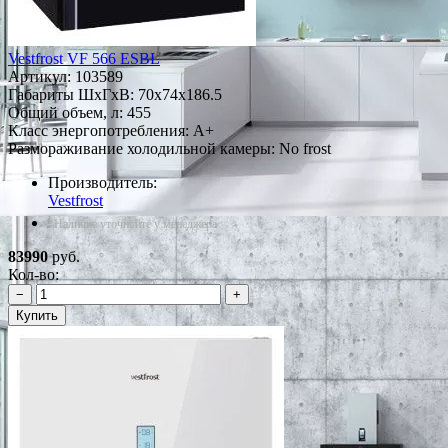
Vestfrost VF 566 ESBL
Артикул:
103589
Габариты ШxГxВ: 70x74x186.5
Общий объем, л: 455
Класс энергопотребления: A+
Размораживание холодильной камеры: No frost
Производитель:
Vestfrost
*Наличие уточняйте у менеджера
83990
руб.
Кол-во:
−
+
Купить