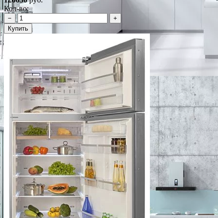
Кол-во:
−
+
Купить