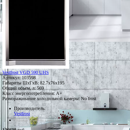
Vestfrost VGD 590 UHS
Артикул:
103598
Габариты ШxГxВ: 82.7x76x195
Общий объем, л: 569
Класс энергопотребления: A+
Размораживание холодильной камеры: No frost
Производитель:
Vestfrost
*Наличие уточняйте у менеджера
126630
руб.