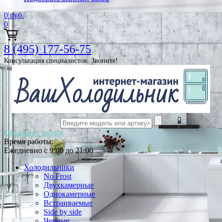
0
руб.
0
8 (495) 177-56-75
Консультация специалистов. Звоните!
Обратный звонок
Время работы:
Ежедневно с 9:00 до 21:00
Холодильники
No Frost
Двухкамерные
Однокамерные
Встраиваемые
Side by side
Черные