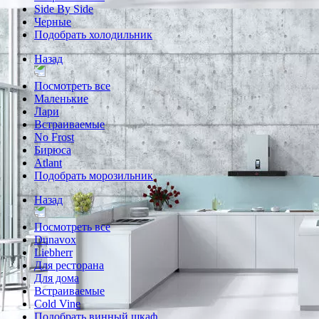
Side By Side
Черные
Подобрать холодильник
Назад
Посмотреть все
Маленькие
Лари
Встраиваемые
No Frost
Бирюса
Atlant
Подобрать морозильник
Назад
Посмотреть все
Dunavox
Liebherr
Для ресторана
Для дома
Встраиваемые
Cold Vine
Подобрать винный шкаф