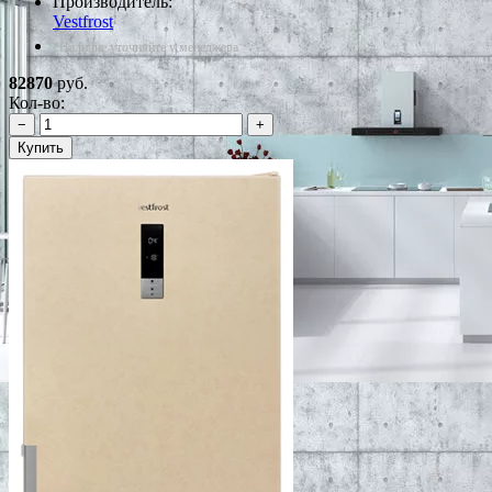
Производитель:
Vestfrost
*Наличие уточняйте у менеджера
82870
руб.
Кол-во:
−
+
Купить