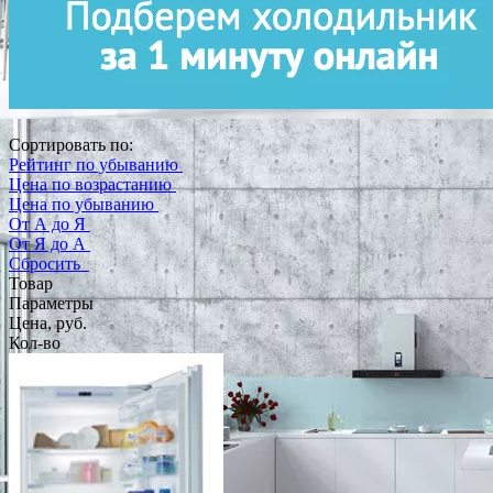
Сортировать по:
Рейтинг по убыванию
Цена по возрастанию
Цена по убыванию
От А до Я
От Я до А
Сбросить
Товар
Параметры
Цена, руб.
Кол-во