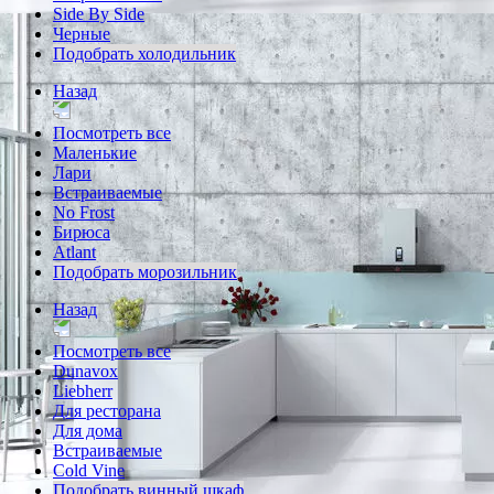
Side By Side
Черные
Подобрать холодильник
Назад
Посмотреть все
Маленькие
Лари
Встраиваемые
No Frost
Бирюса
Atlant
Подобрать морозильник
Назад
Посмотреть все
Dunavox
Liebherr
Для ресторана
Для дома
Встраиваемые
Cold Vine
Подобрать винный шкаф