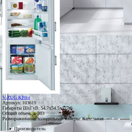
V-ZUG KPri-r
Артикул:
103619
Габариты ШxГxВ: 54.7x54.5x177.6
Общий объем, л: 303
Размораживание холодильной камеры: Капельная
Производитель: