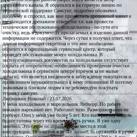
дренажного канала. Я обратился в на горячую линию по
технической поддержке Самсунг, подробно обозначил
проблему и спросил, как мне прочистить дренажный канал и
где находится дренажное отверстие т.е. как провести
техническое обслуживание холодильника - по сути его
очистку, ведь в документах прилагаемых к изделию данной
информации не содержится. Через сутки я получил ответ, что
данная информация секретная и что мне необходимо
обратится в официальный сервисный центр, который
проведет обслуживание моего холодильника. В
эксплуатационных документах на холодильник отсутствует
(скрыта от потребителя) необходимость проведения очистки
холодильника в сервисном центре (причем за не малые
деньги), что является введением в заблуждение покупателя и
проявлением неуважительного к нему отношения. И поэтому
знакомым и близким людям я не рекомендую покупать
технику самсунг.
Любишкин Николай
/ 23.07.2026
У меня холодильник и морозильник Либхерр. По работе
никаких нареканий нет. Работают тихо. Размораживания не
требуют. Они у меня уже более 5 лет. Кто выберет эту модель
будьте готовы через это время менять ручки. Я уже одну
заменил. Это самое не отработанное место в этой
конструкции. То пластик в ручке лопнет, то пружинка в ручке