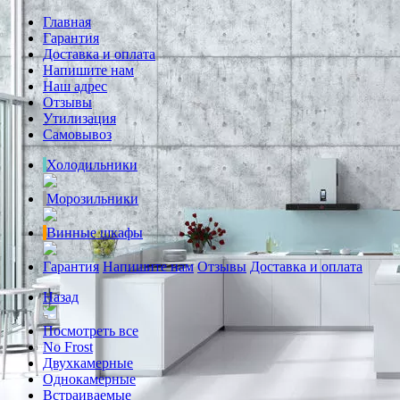
Главная
Гарантия
Доставка и оплата
Напишите нам
Наш адрес
Отзывы
Утилизация
Самовывоз
Холодильники
Морозильники
Винные шкафы
Гарантия
Напишите нам
Отзывы
Доставка и оплата
Назад
Посмотреть все
No Frost
Двухкамерные
Однокамерные
Встраиваемые