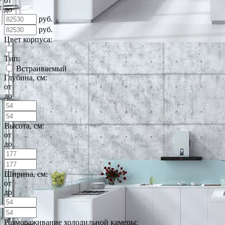
от
до
руб.
руб.
Цвет корпуса:
Тип:
Встраиваемый
Глубина, см:
от
до
Высота, см:
от
до
Ширина, см:
от
до
Размораживание холодильной камеры: