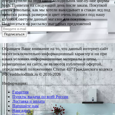
Вчера купили на этом сайте холодильник side-by-side фирмы
bosh. Привезли на следующий день после заказа. Покупкой
очень довольны, как мы хотели выкидывает в стакан лед под
напитки разных размеров и цвет очень подошел под нашу
кухню. Советуем данный магазин для покупок.
Подписаться на рассылку выгодных предложений
Подписаться
Обращаем Ваше внимание на то, что данный интернет-сайт
носит исключительно информационный характер и ни при
каких условиях информационные материалы и цены,
размещенные на сайте, не являются публичной офертой,
определяемой положениями Статьи 437 Гражданского кодекса
РФ. vashholodilnik.ru © 2016-2026
Информация:
Гарантия
Пункты выдачи по всей России
Доставка и оплата
Напишите нам
Наш адрес