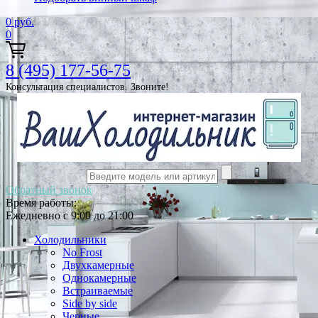
0
руб.
0
8 (495) 177-56-75
Консультация специалистов. Звоните!
Обратный звонок
Время работы:
Ежедневно с 9:00 до 21:00
Холодильники
No Frost
Двухкамерные
Однокамерные
Встраиваемые
Side by side
Черные