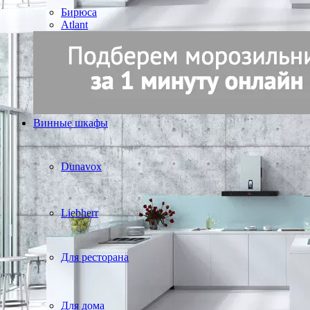
Бирюса
Atlant
Винные шкафы
Dunavox
Liebherr
Для ресторана
Для дома