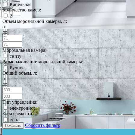
Капельная
Количество камер:
2
Объем морозильной камеры, л:
от
до
Морозильная камера:
снизу
Размораживание морозильной камеры:
Ручное
Общий объем, л:
от
до
Тип управления:
электронное
Зона свежести:
есть
Сбросить фильтр
Показать