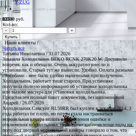
V-ZUG
*Наличие уточняйте у менеджера
82530
руб.
Кол-во:
−
+
Купить
Наши клиенты /
Читать все
Татьяна Николаевна
/ 31.07.2026
Заказала Холодильник BEKO RCNK 270K20 W. Доставили
вовремя. как и обещали. Очень аккуратно внесли и
установили. Старый тут же вынесли. Удобно. Оплата разными
способами - мне было удобно наличными при получении.
Холодильник. работает тише старого. При установке
получила полную информацию об установке холодильника
или вызове мастера для установки холодильника.
Представлен полный пакет документов, без напоминаний
Андрей
/ 26.07.2026
Холодильник Самсунг RL50RR был куплен в декабре 2014, 3
года работал не плохо, но потом стала настраиваться
морозильная камера вплоть до появления ошибки и
отключения холодильника, периодическое появление воды на
полу под дверкой морозильной камеры говорило о том, что
причиной плохой работы скорее всего является засор