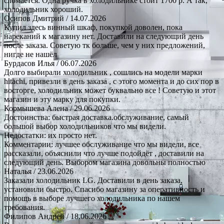
сломается. Одна ручка в холодильнике стоит 1700 р. А так,
холодильник хороший.
Осипов Дмитрий
/ 14.07.2026
Купил здесь винный шкаф, покупкой доволен, пока
нареканий к магазину нет. Доставили на следующий день
после заказа. Советую тк больше, чем у них предложений,
нигде не нашёл
Бурдасов Илья
/ 06.07.2026
Долго выбирали холодильник , сошлись на модели марки
hitachi, привезли в день заказа , с этого момента и до сих пор в
восторге, холодильник может буквально все ! Советую и этот
магазин и эту марку для покупки.
Кормышева Алена
/ 29.06.2026
Достоинства: быстрая доставка.обслуживание, самый
большой выбор холодильников что мы видели.
Недостатки: их просто нет.
Комментарии: лучшее обслуживание что мы видели, все
рассказали, объяснили что лучше подойдёт , доставили на
следующий день. Выбором магазина довольны полностью
Наталья
/ 23.06.2026
Заказали холодильник LG. Доставили в день заказа,
установили быстро. Спасибо магазину за оперативность и
помощь в выборе лучшего холодильника по нашем
требования.
Филипов Андрей
/ 18.06.2026