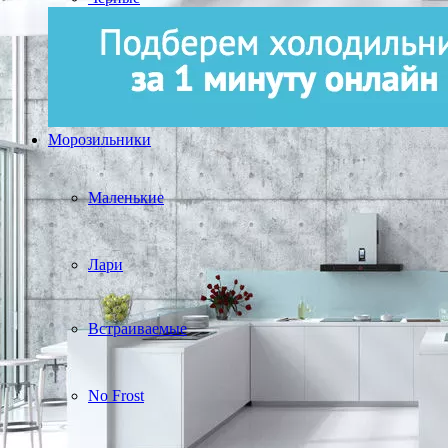
Морозильники
Маленькие
Лари
Встраиваемые
No Frost