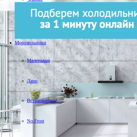
Морозильники
Маленькие
Лари
Встраиваемые
No Frost