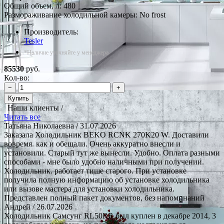
Общий объем, л: 480
Размораживание холодильной камеры: No frost
Производитель:
Tesler
*Наличие уточняйте у менеджера
85530
руб.
Кол-во:
−
+
Купить
Наши клиенты /
Читать все
Татьяна Николаевна
/ 31.07.2026
Заказала Холодильник BEKO RCNK 270K20 W. Доставили
вовремя. как и обещали. Очень аккуратно внесли и
установили. Старый тут же вынесли. Удобно. Оплата разными
способами - мне было удобно наличными при получении.
Холодильник. работает тише старого. При установке
получила полную информацию об установке холодильника
или вызове мастера для установки холодильника.
Представлен полный пакет документов, без напоминаний
Андрей
/ 26.07.2026
Холодильник Самсунг RL50RR был куплен в декабре 2014, 3