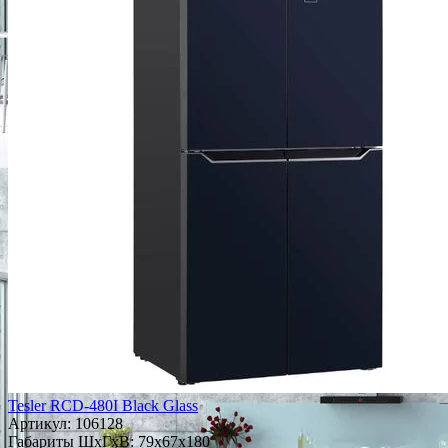
Tesler RCD-480I Black Glass
Артикул:
106128
Габариты ШxГxВ: 79x67x180