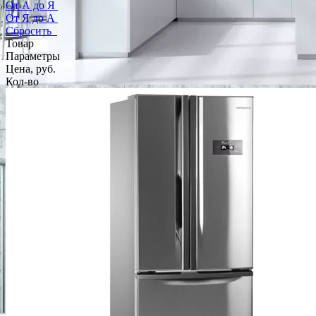
От А до Я
От Я до А
Сбросить
Товар
Параметры
Цена, руб.
Кол-во