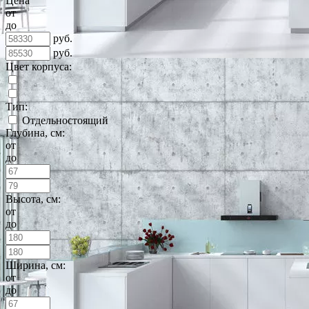
Цена
от
до
руб.
руб.
Цвет корпуса:
Тип:
Отдельностоящий
Глубина, см:
от
до
Высота, см:
от
до
Ширина, см:
от
до