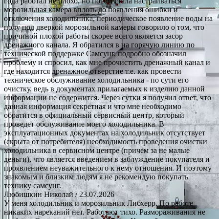
года работал не плохо, но потом стала настраиваться
морозильная камера вплоть до появления ошибки и
отключения холодильника, периодическое появление воды на
полу под дверкой морозильной камеры говорило о том, что
причиной плохой работы скорее всего является засор
дренажного канала. Я обратился в на горячую линию по
технической поддержке Самсунг, подробно обозначил
проблему и спросил, как мне прочистить дренажный канал и
где находится дренажное отверстие т.е. как провести
техническое обслуживание холодильника - по сути его
очистку, ведь в документах прилагаемых к изделию данной
информации не содержится. Через сутки я получил ответ, что
данная информация секретная и что мне необходимо
обратится в официальный сервисный центр, который
проведет обслуживание моего холодильника. В
эксплуатационных документах на холодильник отсутствует
(скрыта от потребителя) необходимость проведения очистки
холодильника в сервисном центре (причем за не малые
деньги), что является введением в заблуждение покупателя и
проявлением неуважительного к нему отношения. И поэтому
знакомым и близким людям я не рекомендую покупать
технику самсунг.
Любишкин Николай
/ 23.07.2026
У меня холодильник и морозильник Либхерр. По работе
никаких нареканий нет. Работают тихо. Размораживания не