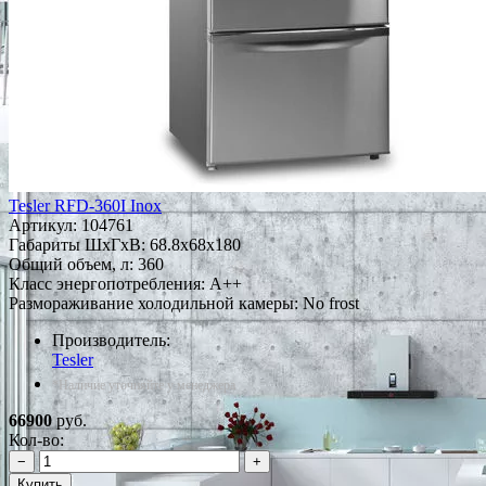
Tesler RFD-360I Inox
Артикул:
104761
Габариты ШxГxВ: 68.8x68x180
Общий объем, л: 360
Класс энергопотребления: A++
Размораживание холодильной камеры: No frost
Производитель:
Tesler
*Наличие уточняйте у менеджера
66900
руб.
Кол-во:
−
+
Купить