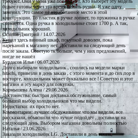
требуют. Они у меня уже более 5 лет. Кто выберет эту модель
будьте готовы через это время менять ручки. Я уже одну
заменил. Это самое не отработанное место в этой
конструкции. То пластик в ручке лопнет, то пружинка в ручке
сломается. Одна ручка в холодильнике стоит 1700 р. А так,
холодильник хороший.
Осипов Дмитрий
/ 14.07.2026
Купил здесь винный шкаф, покупкой доволен, пока
нареканий к магазину нет. Доставили на следующий день
после заказа. Советую тк больше, чем у них предложений,
нигде не нашёл
Бурдасов Илья
/ 06.07.2026
Долго выбирали холодильник , сошлись на модели марки
hitachi, привезли в день заказа , с этого момента и до сих пор в
восторге, холодильник может буквально все ! Советую и этот
магазин и эту марку для покупки.
Кормышева Алена
/ 29.06.2026
Достоинства: быстрая доставка.обслуживание, самый
большой выбор холодильников что мы видели.
Недостатки: их просто нет.
Комментарии: лучшее обслуживание что мы видели, все
рассказали, объяснили что лучше подойдёт , доставили на
следующий день. Выбором магазина довольны полностью
Наталья
/ 23.06.2026
Заказали холодильник LG. Доставили в день заказа,