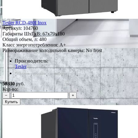
Tesler RCD-480I Inox
Артикул:
104760
Габариты ШxГxВ: 67x79x180
Общий объем, л: 480
Класс энергопотребления: A+
Размораживание холодильной камеры: No frost
Производитель:
Tesler
*Наличие уточняйте у менеджера
58330
руб.
Кол-во:
−
+
Купить