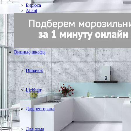
Бирюса
Atlant
Винные шкафы
Dunavox
Liebherr
Для ресторана
Для дома