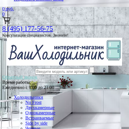
0
руб.
0
8 (495) 177-56-75
Консультация специалистов. Звоните!
Обратный звонок
Время работы:
Ежедневно с 9:00 до 21:00
Холодильники
No Frost
Двухкамерные
Однокамерные
Встраиваемые
Side by side
Черные