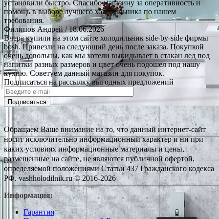
установили быстро. Спасибо магазину за оперативность и
помощь в выборе лучшего холодильника по нашем
требования.
Филипов Андрей
/ 18.06.2026
Вчера купили на этом сайте холодильник side-by-side фирмы
bosh. Привезли на следующий день после заказа. Покупкой
очень довольны, как мы хотели выкидывает в стакан лед под
напитки разных размеров и цвет очень подошел под нашу
кухню. Советуем данный магазин для покупок.
Подписаться на рассылку выгодных предложений
Подписаться
Обращаем Ваше внимание на то, что данный интернет-сайт
носит исключительно информационный характер и ни при
каких условиях информационные материалы и цены,
размещенные на сайте, не являются публичной офертой,
определяемой положениями Статьи 437 Гражданского кодекса
РФ. vashholodilnik.ru © 2016-2026
Информация:
Гарантия