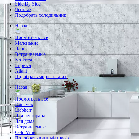
Side By Side
Черные
Подобрать холодильник
Назад
Посмотреть все
Маленькие
Лари
Встраиваемые
No Frost
Бирюса
Atlant
Подобрать морозильник
Назад
Посмотреть все
Dunavox
Liebherr
Для ресторана
Для дома
Встраиваемые
Cold Vine
Подобрать винный шкаф