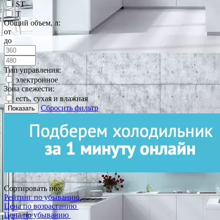
ST
T
Общий объем, л:
от
до
Тип управления:
электронное
Зона свежести:
есть, сухая и влажная
Сбросить фильтр
Показать
Сортировать по:
Рейтинг по убыванию
Цена по возрастанию
Цена по убыванию