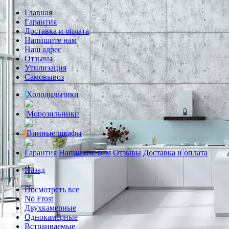
Главная
Гарантия
Доставка и оплата
Напишите нам
Наш адрес
Отзывы
Утилизация
Самовывоз
Холодильники
Морозильники
Винные шкафы
Гарантия
Напишите нам
Отзывы
Доставка и оплата
Назад
Посмотреть все
No Frost
Двухкамерные
Однокамерные
Встраиваемые