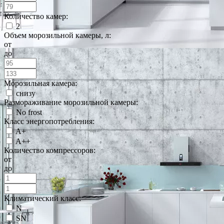
Количество камер:
2
Объем морозильной камеры, л:
от
до
Морозильная камера:
снизу
Размораживание морозильной камеры:
No frost
Класс энергопотребления:
A+
A++
Количество компрессоров:
от
до
Климатический класс:
N
SN