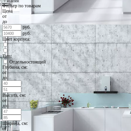
9 моделей
Фильтр по товарам
Цена
от
до
руб.
руб.
Цвет корпуса:
Тип:
Отдельностоящий
Глубина, см:
от
до
Высота, см:
от
до
Ширина, см:
от