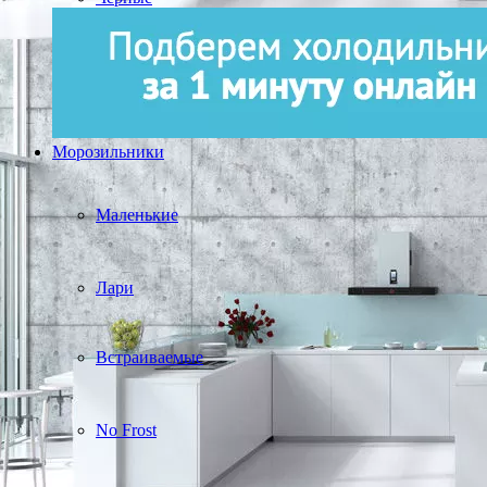
Морозильники
Маленькие
Лари
Встраиваемые
No Frost