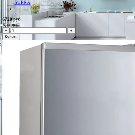
SUPRA
*Наличие уточняйте у менеджера
6720
руб.
Кол-во:
−
+
Купить