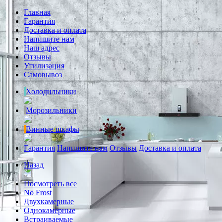
Главная
Гарантия
Доставка и оплата
Напишите нам
Наш адрес
Отзывы
Утилизация
Самовывоз
Холодильники
Морозильники
Винные шкафы
Гарантия
Напишите нам
Отзывы
Доставка и оплата
Назад
Посмотреть все
No Frost
Двухкамерные
Однокамерные
Встраиваемые