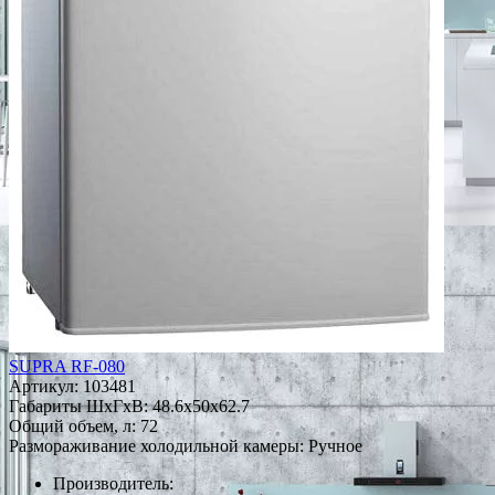
SUPRA RF-080
Артикул:
103481
Габариты ШxГxВ: 48.6x50x62.7
Общий объем, л: 72
Размораживание холодильной камеры: Ручное
Производитель: