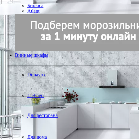
Бирюса
Atlant
Винные шкафы
Dunavox
Liebherr
Для ресторана
Для дома