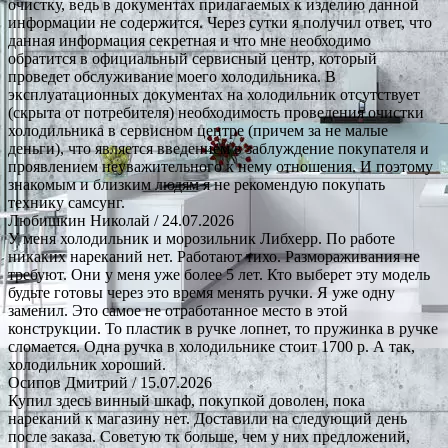
очистку, ведь в документах прилагаемых к изделию данной
информации не содержится. Через сутки я получил ответ, что
данная информация секретная и что мне необходимо
обратится в официальный сервисный центр, который
проведет обслуживание моего холодильника. В
эксплуатационных документах на холодильник отсутствует
(скрыта от потребителя) необходимость проведения очистки
холодильника в сервисном центре (причем за не малые
деньги), что является введением в заблуждение покупателя и
проявлением неуважительного к нему отношения. И поэтому
знакомым и близким людям я не рекомендую покупать
технику самсунг.
Любишкин Николай
/ 24.07.2026
У меня холодильник и морозильник Либхерр. По работе
никаких нареканий нет. Работают тихо. Размораживания не
требуют. Они у меня уже более 5 лет. Кто выберет эту модель
будьте готовы через это время менять ручки. Я уже одну
заменил. Это самое не отработанное место в этой
конструкции. То пластик в ручке лопнет, то пружинка в ручке
сломается. Одна ручка в холодильнике стоит 1700 р. А так,
холодильник хороший.
Осипов Дмитрий
/ 15.07.2026
Купил здесь винный шкаф, покупкой доволен, пока
нареканий к магазину нет. Доставили на следующий день
после заказа. Советую тк больше, чем у них предложений,