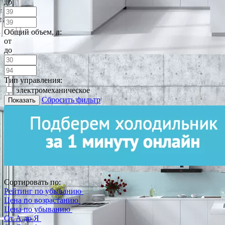
до
Общий объем, л:
от
до
Тип управления:
электромеханическое
Сбросить фильтр
Показать
Сортировать по:
Рейтинг по убыванию
Цена по возрастанию
Цена по убыванию
От А до Я