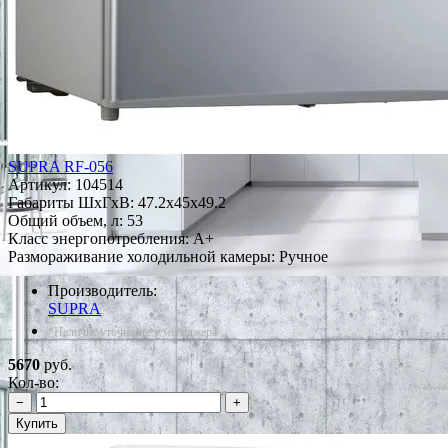
SUPRA RF-056
Артикул:
104514
Габариты ШxГxВ: 47.2x45x49.2
Общий объем, л: 53
Класс энергопотребления: A+
Размораживание холодильной камеры: Ручное
Производитель:
SUPRA
*Наличие уточняйте у менеджера
5670
руб.
Кол-во:
−
+
Купить