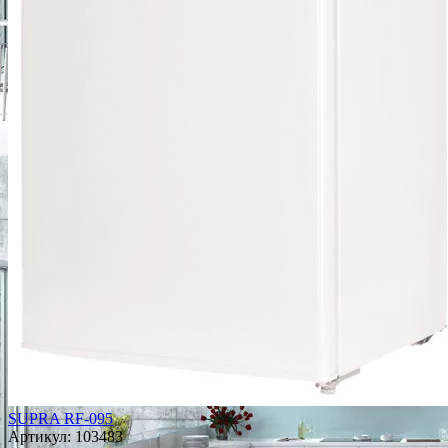
SUPRA RF-095
Артикул:
103483