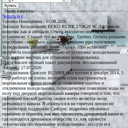
Купить
Наши клиенты /
Читать все
Татьяна Николаевна
/ 01.08.2026
Заказала Холодильник BEKO RCNK 270K20 W. Доставили
вовремя. как и обещали. Очень аккуратно внесли и
установили. Старый тут же вынесли. Удобно. Оплата разными
способами - мне было удобно наличными при получении.
Холодильник. работает тише старого. При установке
получила полную информацию об установке холодильника
или вызове мастера для установки холодильника.
Представлен полный пакет документов, без напоминаний
Андрей
/ 27.07.2026
Холодильник Самсунг RL50RR был куплен в декабре 2014, 3
года работал не плохо, но потом стала настраиваться
морозильная камера вплоть до появления ошибки и
отключения холодильника, периодическое появление воды на
полу под дверкой морозильной камеры говорило о том, что
причиной плохой работы скорее всего является засор
дренажного канала. Я обратился в на горячую линию по
технической поддержке Самсунг, подробно обозначил
проблему и спросил, как мне прочистить дренажный канал и
где находится дренажное отверстие т.е. как провести
техническое обслуживание холодильника - по сути его