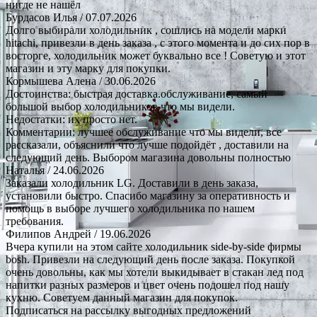
нигде не нашёл
Бурдасов Илья
/ 07.07.2026
Долго выбирали холодильник , сошлись на модели марки
hitachi, привезли в день заказа , с этого момента и до сих пор в
восторге, холодильник может буквально все ! Советую и этот
магазин и эту марку для покупки.
Кормышева Алена
/ 30.06.2026
Достоинства: быстрая доставка.обслуживание, самый
большой выбор холодильников что мы видели.
Недостатки: их просто нет.
Комментарии: лучшее обслуживание что мы видели, все
рассказали, объяснили что лучше подойдёт , доставили на
следующий день. Выбором магазина довольны полностью
Наталья
/ 24.06.2026
Заказали холодильник LG. Доставили в день заказа,
установили быстро. Спасибо магазину за оперативность и
помощь в выборе лучшего холодильника по нашем
требования.
Филипов Андрей
/ 19.06.2026
Вчера купили на этом сайте холодильник side-by-side фирмы
bosh. Привезли на следующий день после заказа. Покупкой
очень довольны, как мы хотели выкидывает в стакан лед под
напитки разных размеров и цвет очень подошел под нашу
кухню. Советуем данный магазин для покупок.
Подписаться на рассылку выгодных предложений