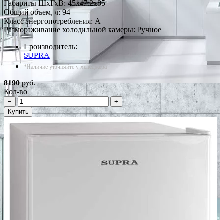
Габариты ШxГxВ: 45x47.2x85
Общий объем, л: 94
Класс энергопотребления: A+
Размораживание холодильной камеры: Ручное
Производитель:
SUPRA
*Наличие уточняйте у менеджера
8190
руб.
Кол-во:
−
+
Купить