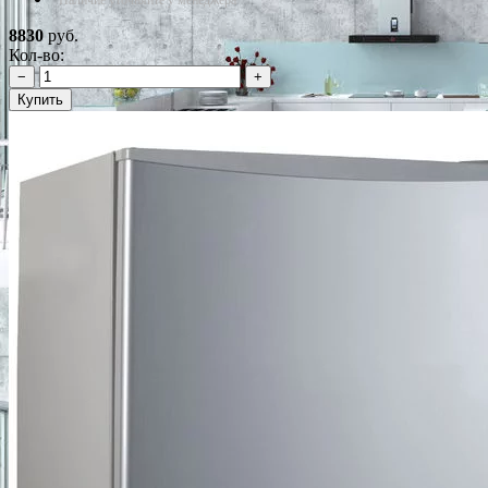
*Наличие уточняйте у менеджера
8830
руб.
Кол-во:
−
+
Купить