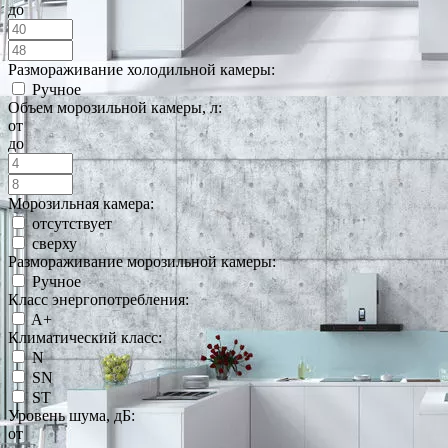
до
Размораживание холодильной камеры:
Ручное
Объем морозильной камеры, л:
от
до
Морозильная камера:
отсутствует
сверху
Размораживание морозильной камеры:
Ручное
Класс энергопотребления:
A+
Климатический класс:
N
SN
ST
Уровень шума, дБ:
от