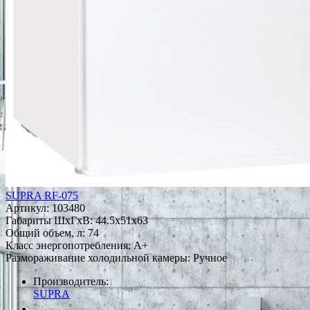
SUPRA RF-075
Артикул:
103480
Габариты ШxГxВ: 44.5x51x63
Общий объем, л: 74
Класс энергопотребления: A+
Размораживание холодильной камеры: Ручное
Производитель:
SUPRA