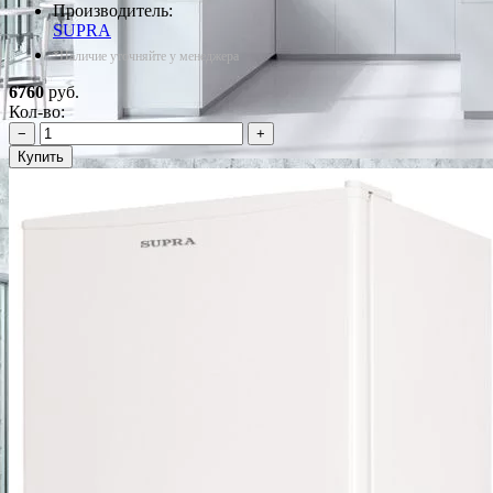
Производитель:
SUPRA
*Наличие уточняйте у менеджера
6760
руб.
Кол-во:
−
+
Купить