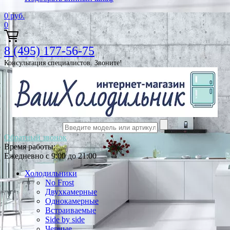
0
руб.
0
8 (495) 177-56-75
Консультация специалистов. Звоните!
Обратный звонок
Время работы:
Ежедневно с 9:00 до 21:00
Холодильники
No Frost
Двухкамерные
Однокамерные
Встраиваемые
Side by side
Черные