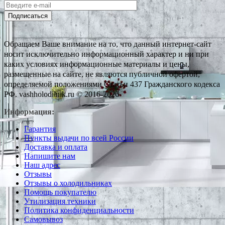
Подписаться
Обращаем Ваше внимание на то, что данный интернет-сайт
носит исключительно информационный характер и ни при
каких условиях информационные материалы и цены,
размещенные на сайте, не являются публичной офертой,
определяемой положениями Статьи 437 Гражданского кодекса
РФ. vashholodilnik.ru © 2016-2026
Информация:
Гарантия
Пункты выдачи по всей России
Доставка и оплата
Напишите нам
Наш адрес
Отзывы
Отзывы о холодильниках
Помощь покупателю
Утилизация техники
Политика конфиденциальности
Самовывоз