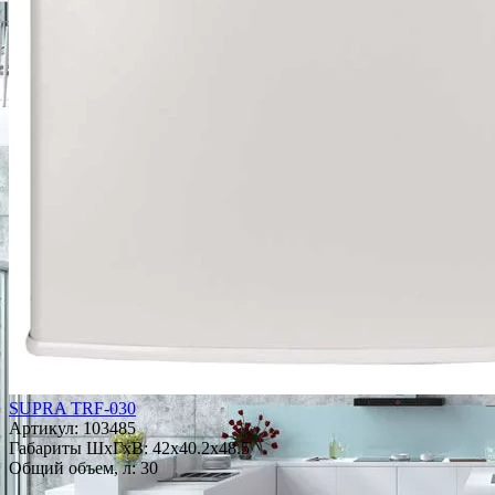
SUPRA TRF-030
Артикул:
103485
Габариты ШxГxВ: 42x40.2x48.5
Общий объем, л: 30