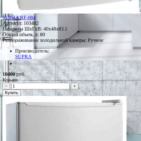
SUPRA RF-084
Артикул:
103482
Габариты ШxГxВ: 40x48x83.1
Общий объем, л: 80
Размораживание холодильной камеры: Ручное
Производитель:
SUPRA
*Наличие уточняйте у менеджера
10400
руб.
Кол-во:
−
+
Купить