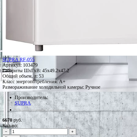
SUPRA RF-055
Артикул:
103479
Габариты ШxГxВ: 45x49.2x47.2
Общий объем, л: 53
Класс энергопотребления: A+
Размораживание холодильной камеры: Ручное
Производитель:
SUPRA
*Наличие уточняйте у менеджера
6670
руб.
Кол-во:
−
+