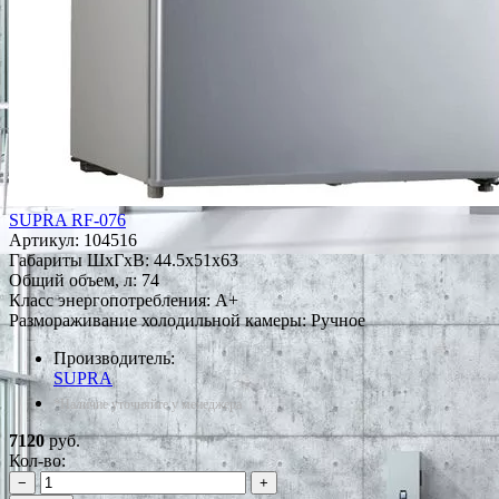
SUPRA RF-076
Артикул:
104516
Габариты ШxГxВ: 44.5x51x63
Общий объем, л: 74
Класс энергопотребления: A+
Размораживание холодильной камеры: Ручное
Производитель:
SUPRA
*Наличие уточняйте у менеджера
7120
руб.
Кол-во:
−
+