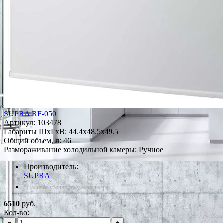
SUPRA RF-050
Артикул:
103478
Габариты ШxГxВ: 44.4x48.5x49.5
Общий объем, л: 46
Размораживание холодильной камеры: Ручное
Производитель:
SUPRA
*Наличие уточняйте у менеджера
6510
руб.
Кол-во:
−
+