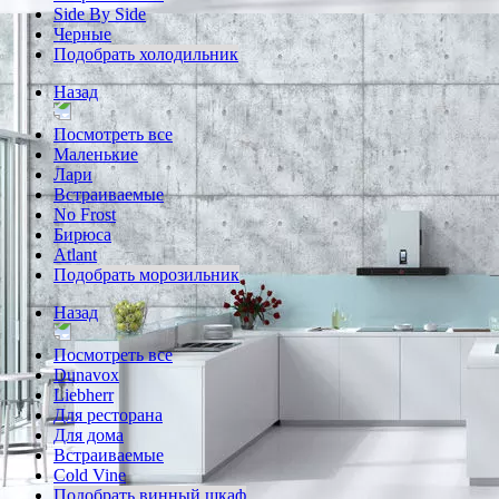
Side By Side
Черные
Подобрать холодильник
Назад
Посмотреть все
Маленькие
Лари
Встраиваемые
No Frost
Бирюса
Atlant
Подобрать морозильник
Назад
Посмотреть все
Dunavox
Liebherr
Для ресторана
Для дома
Встраиваемые
Cold Vine
Подобрать винный шкаф