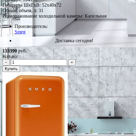
Габариты ШxГxВ: 52x40x72
Общий объем, л: 31
Размораживание холодильной камеры: Капельная
Производитель:
Smeg
Доставка сегодня!
133390
руб.
Кол-во:
−
+
Купить