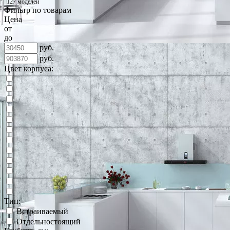
127 моделей
Фильтр по товарам
Цена
от
до
руб.
руб.
Цвет корпуса:
Тип:
Встраиваемый
Отдельностоящий