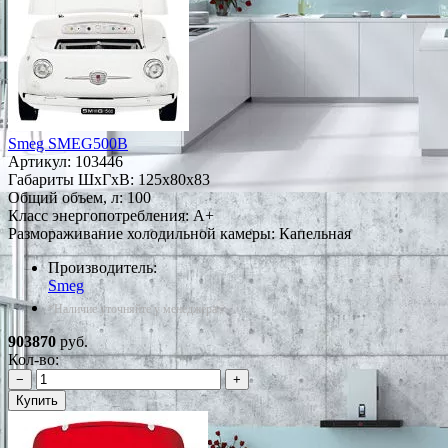
Smeg SMEG500B
Артикул:
103446
Габариты ШxГxВ: 125x80x83
Общий объем, л: 100
Класс энергопотребления: A+
Размораживание холодильной камеры: Капельная
Производитель:
Smeg
*Наличие уточняйте у менеджера
903870
руб.
Кол-во:
−
+
Купить