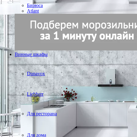
Бирюса
Atlant
Винные шкафы
Dunavox
Liebherr
Для ресторана
Для дома