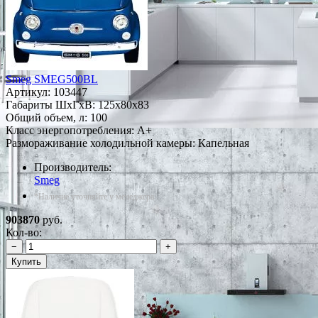
Smeg SMEG500BL
Артикул:
103447
Габариты ШxГxВ: 125x80x83
Общий объем, л: 100
Класс энергопотребления: A+
Размораживание холодильной камеры: Капельная
Производитель:
Smeg
*Наличие уточняйте у менеджера
903870
руб.
Кол-во:
−
+
Купить