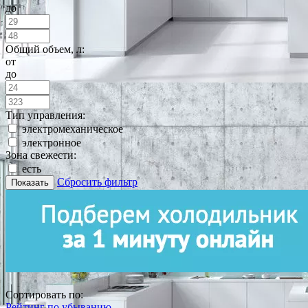
до
Общий объем, л:
от
до
Тип управления:
электромеханическое
электронное
Зона свежести:
есть
Сбросить фильтр
Показать
Сортировать по:
Рейтинг по убыванию