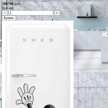
190790
руб.
Кол-во:
−
+
Купить