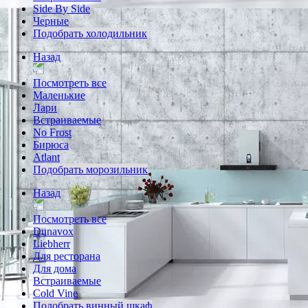
Side By Side
Черные
Подобрать холодильник
Назад
Посмотреть все
Маленькие
Лари
Встраиваемые
No Frost
Бирюса
Atlant
Подобрать морозильник
Назад
Посмотреть все
Dunavox
Liebherr
Для ресторана
Для дома
Встраиваемые
Cold Vine
Подобрать винный шкаф