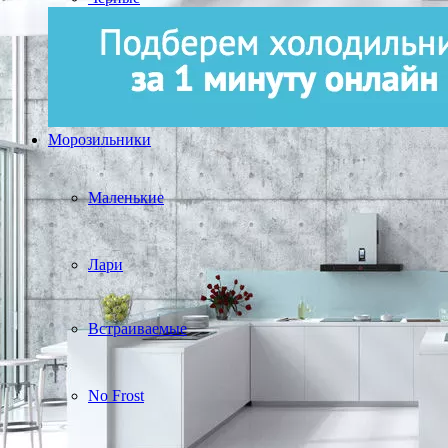
Морозильники
Маленькие
Лари
Встраиваемые
No Frost