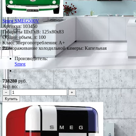
Smeg SMEG500V
Артикул:
103450
Габариты ШxГxВ: 125x80x83
Общий объем, л: 100
Класс энергопотребления: A+
Размораживание холодильной камеры: Капельная
Производитель:
Smeg
*Наличие уточняйте у менеджера
738280
руб.
Кол-во:
−
+
Купить