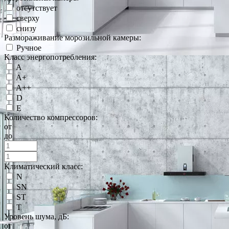
отсутствует
сверху
снизу
Размораживание морозильной камеры:
Ручное
Класс энергопотребления:
A
A+
A++
D
E
Количество компрессоров:
от
до
Климатический класс:
N
SN
ST
T
Уровень шума, дБ:
от