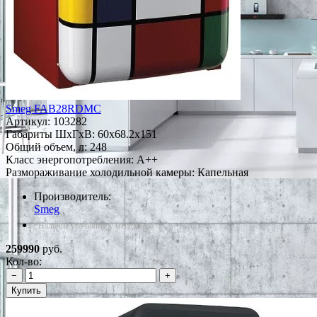
Smeg FAB28RDMC
Артикул:
103282
Габариты ШxГxВ: 60x68.2x151
Общий объем, л: 248
Класс энергопотребления: A++
Размораживание холодильной камеры: Капельная
Производитель:
Smeg
*Наличие уточняйте у менеджера
259990
руб.
Кол-во:
−
+
Купить