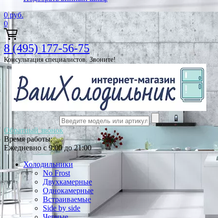
0
руб.
0
8 (495) 177-56-75
Консультация специалистов. Звоните!
Обратный звонок
Время работы:
Ежедневно с 9:00 до 21:00
Холодильники
No Frost
Двухкамерные
Однокамерные
Встраиваемые
Side by side
Черные