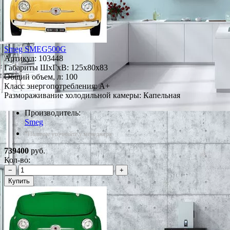
Smeg SMEG500G
Артикул:
103448
Габариты ШxГxВ: 125x80x83
Общий объем, л: 100
Класс энергопотребления: A+
Размораживание холодильной камеры: Капельная
Производитель:
Smeg
*Наличие уточняйте у менеджера
739400
руб.
Кол-во:
−
+
Купить