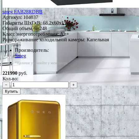
smeg FAB28RDBB
Артикул:
104037
Габариты ШxГxВ: 68.2x60x151
Общий объем, л: 248
Класс энергопотребления: A++
Размораживание холодильной камеры: Капельная
Производитель:
Smeg
*Наличие уточняйте у менеджера
221990
руб.
Кол-во:
−
+
Купить