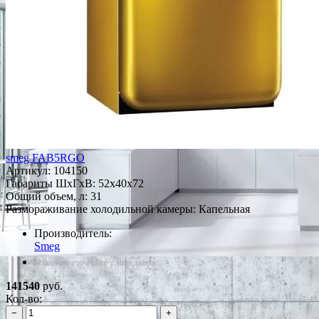
smeg FAB5RGO
Артикул:
104150
Габариты ШxГxВ: 52x40x72
Общий объем, л: 31
Размораживание холодильной камеры: Капельная
Производитель:
Smeg
*Наличие уточняйте у менеджера
141540
руб.
Кол-во:
−
+