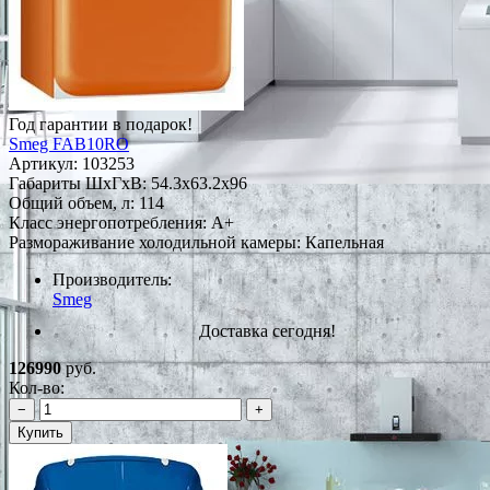
Год гарантии в подарок!
Smeg FAB10RO
Артикул:
103253
Габариты ШxГxВ: 54.3x63.2x96
Общий объем, л: 114
Класс энергопотребления: A+
Размораживание холодильной камеры: Капельная
Производитель:
Smeg
Доставка сегодня!
126990
руб.
Кол-во:
−
+
Купить