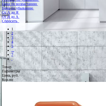
Цена по возрастанию
Цена по убыванию
От А до Я
От Я до А
Сбросить
1
2
3
4
5
...
7
Товар
Параметры
Цена, руб.
Кол-во