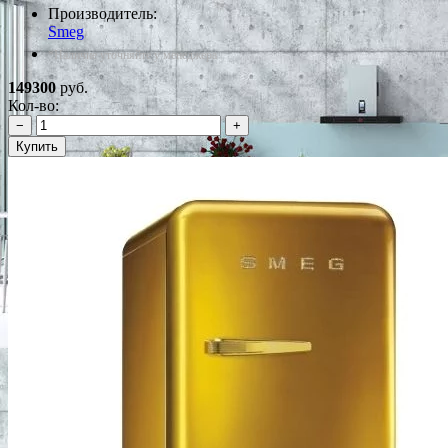
Производитель:
Smeg
*Наличие уточняйте у менеджера
149300
руб.
Кол-во:
−
+
Купить