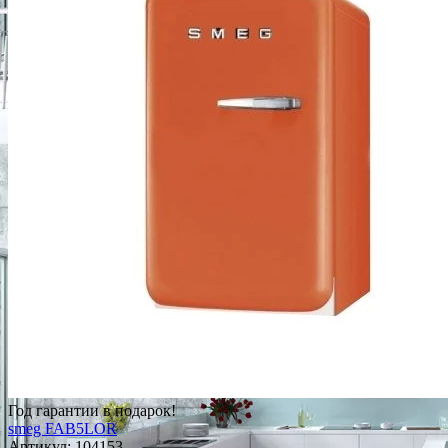
Год гарантии в подарок!
smeg FAB5LOR
Артикул:
104153