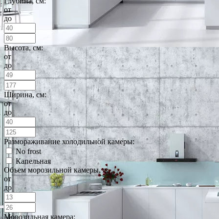
Глубина, см:
от
до
Высота, см:
от
до
Ширина, см:
от
до
Размораживание холодильной камеры:
No frost
Капельная
Объем морозильной камеры, л:
от
до
Морозильная камера: