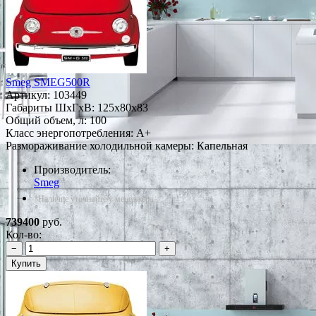
Smeg SMEG500R
Артикул:
103449
Габариты ШxГxВ: 125x80x83
Общий объем, л: 100
Класс энергопотребления: A+
Размораживание холодильной камеры: Капельная
Производитель:
Smeg
*Наличие уточняйте у менеджера
739400
руб.
Кол-во:
−
+
Купить