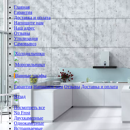
Главная
Гарантия
Доставка и оплата
Напишите нам
Наш адрес
Отзывы
Утилизация
Самовывоз
Холодильники
Морозильники
Винные шкафы
Гарантия
Напишите нам
Отзывы
Доставка и оплата
Назад
Посмотреть все
No Frost
Двухкамерные
Однокамерные
Встраиваемые