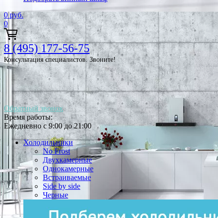
0
руб.
0
8 (495) 177-56-75
Консультация специалистов. Звоните!
Обратный звонок
Время работы:
Ежедневно с 9:00 до 21:00
Холодильники
No Frost
Двухкамерные
Однокамерные
Встраиваемые
Side by side
Черные