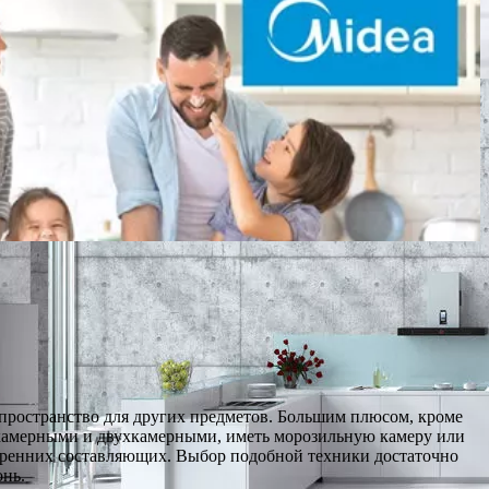
пространство для других предметов. Большим плюсом, кроме
днокамерными и двухкамерными, иметь морозильную камеру или
тренних составляющих. Выбор подобной техники достаточно
онь.