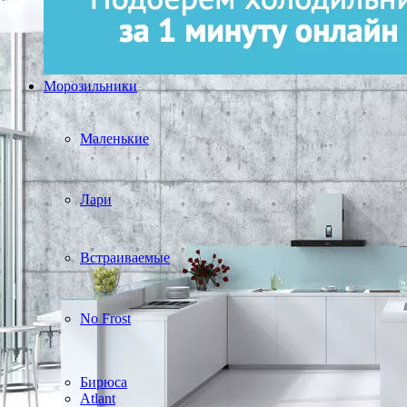
Морозильники
Маленькие
Лари
Встраиваемые
No Frost
Бирюса
Atlant