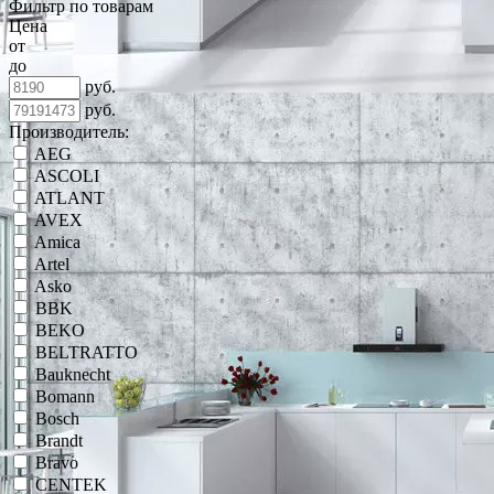
Фильтр по товарам
Цена
от
до
руб.
руб.
Производитель:
AEG
ASCOLI
ATLANT
AVEX
Amica
Artel
Asko
BBK
BEKO
BELTRATTO
Bauknecht
Bomann
Bosch
Brandt
Bravo
CENTEK