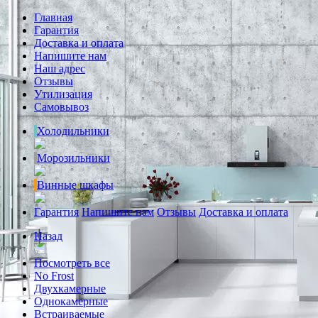
Главная
Гарантия
Доставка и оплата
Напишите нам
Наш адрес
Отзывы
Утилизация
Самовывоз
Холодильники
Морозильники
Винные шкафы
Гарантия
Напишите нам
Отзывы
Доставка и оплата
Назад
Посмотреть все
No Frost
Двухкамерные
Однокамерные
Встраиваемые