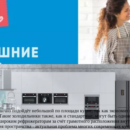
ично подойдёт небольшой по площади кухне, так как экономит 
е. Такие холодильники также, как и стандартные, могут быть о
широким рефрижераторам за счёт грамотного расположения вну
ия пространства - актуальная проблема многих современных кух