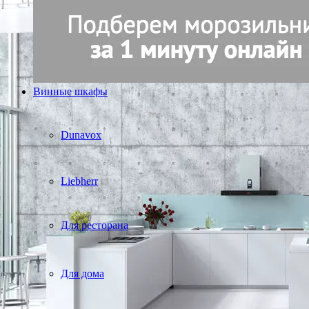
Винные шкафы
Dunavox
Liebherr
Для ресторана
Для дома