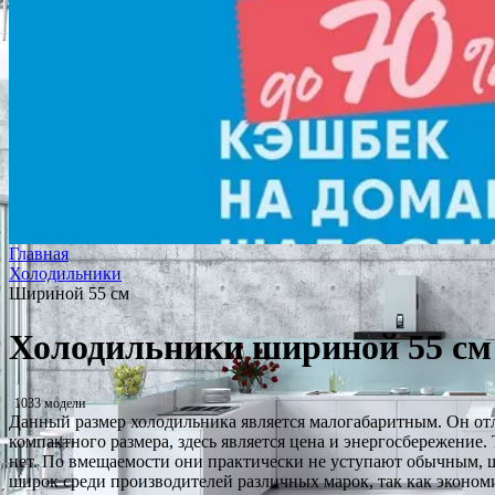
Главная
Холодильники
Шириной 55 см
Холодильники шириной 55 см
1033 модели
Данный размер холодильника является малогабаритным. Он отл
компактного размера, здесь является цена и энергосбережени
нет. По вмещаемости они практически не уступают обычным, 
широк среди производителей различных марок, так как эконом