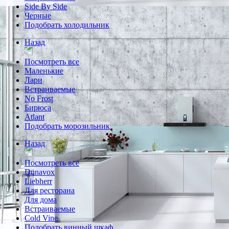
Side By Side
Черные
Подобрать холодильник
Назад
Посмотреть все
Маленькие
Лари
Встраиваемые
No Frost
Бирюса
Atlant
Подобрать морозильник
Назад
Посмотреть все
Dunavox
Liebherr
Для ресторана
Для дома
Встраиваемые
Cold Vine
Подобрать винный шкаф