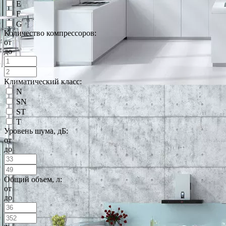
E
F
G
Количество компрессоров:
от
до
Климатический класс:
N
SN
ST
T
Уровень шума, дБ:
от
до
Общий объем, л:
от
до