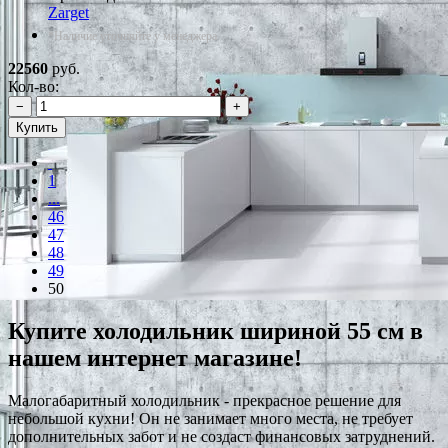
Zarget
*Наличие уточняйте у менеджера
22560
руб.
Кол-во:
−
+
Купить
1
...
46
47
48
49
50
Купите холодильник шириной 55 см в
нашем интернет магазине!
Малогабаритный холодильник - прекрасное решение для
небольшой кухни! Он не занимает много места, не требует
дополнительных забот и не создаст финансовых затруднений.