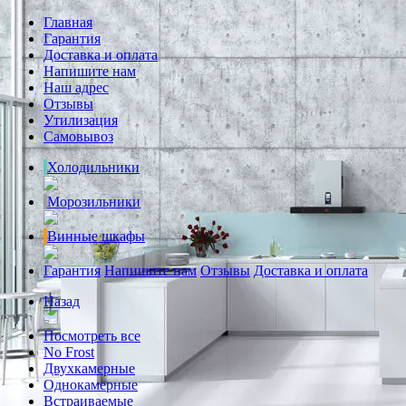
Главная
Гарантия
Доставка и оплата
Напишите нам
Наш адрес
Отзывы
Утилизация
Самовывоз
Холодильники
Морозильники
Винные шкафы
Гарантия
Напишите нам
Отзывы
Доставка и оплата
Назад
Посмотреть все
No Frost
Двухкамерные
Однокамерные
Встраиваемые