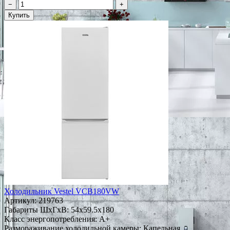
−
+
Купить
Холодильник Vestel VCB180VW
Артикул:
219763
Габариты ШxГxВ: 54x59.5x180
Класс энергопотребления: A+
Размораживание холодильной камеры: Капельная