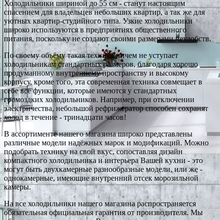
Холодильники шириной до 55 см - станут настоящим
спасением для владельцев небольших квартир, а так же для
уютных квартир-студийного типа. Узкие холодильники
широко используются в предприятиях общественного
питания, поскольку не создают своими размерами неудобств.
По своему объёму такая техника ничем не уступает
холодильникам стандартных размеров, благодаря хорошо
продуманному внутреннему пространству и высокому
корпусу, кроме того, эта современная техника совмещает в
себе все функции, которые имеются у стандартных
громоздких холодильников. Например, при отключении
электричества, небольшой рефрижератор способен сохранят
холод в течение - тринадцати часов!
В ассортименте нашего магазина широко представлены
различные модели надёжных марок и модификаций. Можно
подобрать технику на свой вкус, сопоставляя дизайн
компактного холодильника и интерьера Вашей кухни - это
могут быть двухкамерные разнообразные модели, или же -
однокамерные, имеющие внутренний отсек морозильной
камеры.
На все холодильники нашего магазина распространяется
обязательная официальная гарантия от производителя. Мы