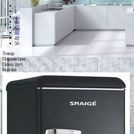
1
...
46
47
48
49
50
Товар
Параметры
Цена, руб.
Кол-во