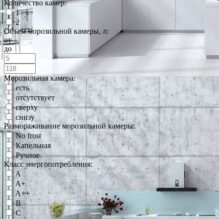
Количество камер:
1
2
Объем морозильной камеры, л:
от
до
Морозильная камера:
есть
отсутствует
сверху
снизу
Размораживание морозильной камеры:
No frost
Капельная
Ручное
Класс энергопотребления:
A
A+
A++
B
C