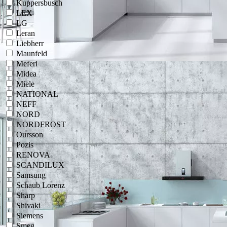
Kuppersbusch
LEX
LG
Leran
Liebherr
Maunfeld
Meferi
Midea
Miele
NATIONAL
NEFF
NORD
NORDFROST
Oursson
Pozis
RENOVA
SCANDILUX
Samsung
Schaub Lorenz
Sharp
Shivaki
Siemens
Smeg