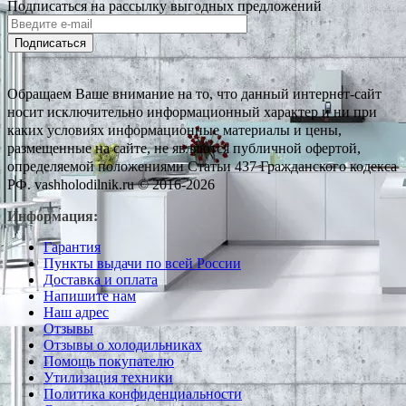
Подписаться на рассылку выгодных предложений
Подписаться
Обращаем Ваше внимание на то, что данный интернет-сайт
носит исключительно информационный характер и ни при
каких условиях информационные материалы и цены,
размещенные на сайте, не являются публичной офертой,
определяемой положениями Статьи 437 Гражданского кодекса
РФ. vashholodilnik.ru © 2016-2026
Информация:
Гарантия
Пункты выдачи по всей России
Доставка и оплата
Напишите нам
Наш адрес
Отзывы
Отзывы о холодильниках
Помощь покупателю
Утилизация техники
Политика конфиденциальности