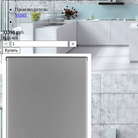
Производитель:
Vestel
*Наличие уточняйте у менеджера
33390
руб.
Кол-во:
−
+
Купить