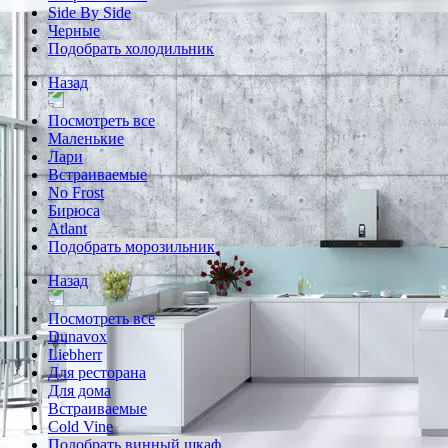
Side By Side
Черные
Подобрать холодильник
Назад
Посмотреть все
Маленькие
Лари
Встраиваемые
No Frost
Бирюса
Atlant
Подобрать морозильник
Назад
Посмотреть все
Dunavox
Liebherr
Для ресторана
Для дома
Встраиваемые
Cold Vine
Подобрать винный шкаф