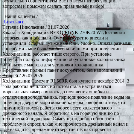
обязательно сориентируем Вас по всем интересующим
вопросам и поможем сделать правильный выбор!
Наши клиенты /
Читать все
Татьяна Николаевна
/ 31.07.2026
Заказала Холодильник BEKO RCNK 270K20 W. Доставили
вовремя. как и обещали. Очень аккуратно внесли и
установили. Старый тут же вынесли. Удобно. Оплата разными
способами - мне было удобно наличными при получении.
Холодильник. работает тише старого. При установке
получила полную информацию об установке холодильника
или вызове мастера для установки холодильника.
Представлен полный пакет документов, без напоминаний
Андрей
/ 26.07.2026
Холодильник Самсунг RL50RR был куплен в декабре 2014, 3
года работал не плохо, но потом стала настраиваться
морозильная камера вплоть до появления ошибки и
отключения холодильника, периодическое появление воды на
полу под дверкой морозильной камеры говорило о том, что
причиной плохой работы скорее всего является засор
дренажного канала. Я обратился в на горячую линию по
технической поддержке Самсунг, подробно обозначил
проблему и спросил, как мне прочистить дренажный канал и
где находится дренажное отверстие т.е. как провести