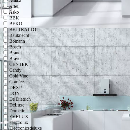
Amica
Artel
Asko
BBK
BEKO
BELTRATTO
Bauknecht
Bomann
Bosch
Brandt
Bravo
CENTEK
Candy
Cold Vine
Comfee
DEXP
DON
De Dietrich
DeLuxe
Dometic
EVELUX
Electrolux
Electronicsdeluxe