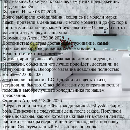
после заказа. Советую тк больше, чем у них предложений,
нигде не нашёл
Бурдасов Илья
/ 06.07.2026
Долго выбирали холодильник , сошлись на модели марки
hitachi, привезли в день заказа , с этого момента и до сих пор в
восторге, холодильник может буквально все ! Советую и этот
магазин и эту марку для покупки.
Кормышева Алена
/ 29.06.2026
Достоинства: быстрая доставка.обслуживание, самый
большой выбор холодильников что мы видели.
Недостатки: их просто нет.
Комментарии: лучшее обслуживание что мы видели, все
рассказали, объяснили что лучше подойдёт , доставили на
следующий день. Выбором магазина довольны полностью
Наталья
/ 23.06.2026
Заказали холодильник LG. Доставили в день заказа,
установили быстро. Спасибо магазину за оперативность и
помощь в выборе лучшего холодильника по нашем
требования.
Филипов Андрей
/ 18.06.2026
Вчера купили на этом сайте холодильник side-by-side фирмы
bosh. Привезли на следующий день после заказа. Покупкой
очень довольны, как мы хотели выкидывает в стакан лед под
напитки разных размеров и цвет очень подошел под нашу
кухню. Советуем данный магазин для покупок.