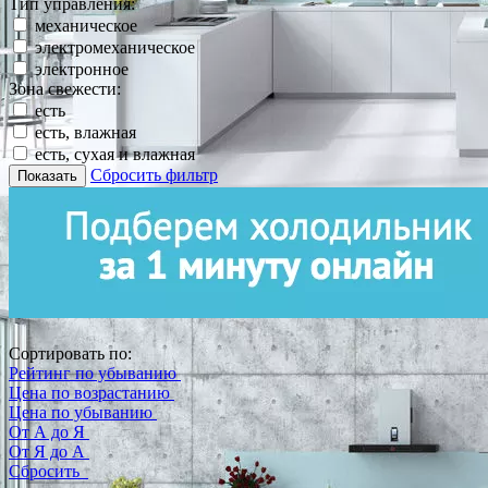
Тип управления:
механическое
электромеханическое
электронное
Зона свежести:
есть
есть, влажная
есть, сухая и влажная
Сбросить фильтр
Показать
Сортировать по:
Рейтинг по убыванию
Цена по возрастанию
Цена по убыванию
От А до Я
От Я до А
Сбросить