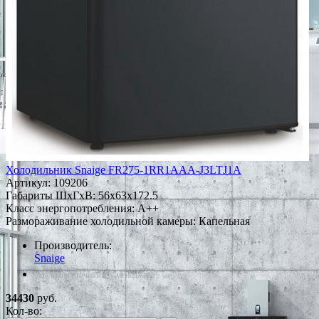
Холодильник Snaige FR275-1RR1AAA-J3LTJ1A
Артикул:
109206
Габариты ШxГxВ: 56x63x172.5
Класс энергопотребления: A++
Размораживание холодильной камеры: Капельная
Производитель:
Snaige
*Наличие уточняйте у менеджера
34430
руб.
Кол-во: