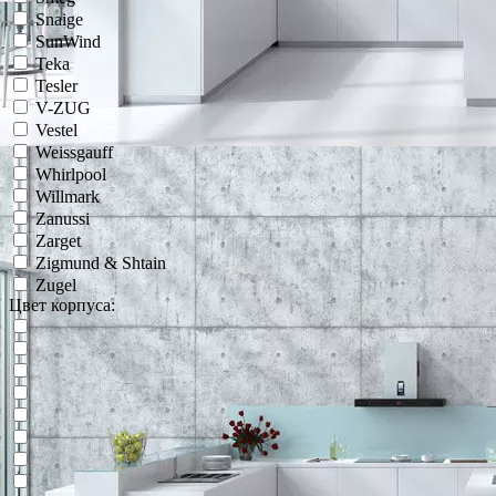
Snaige
SunWind
Teka
Tesler
V-ZUG
Vestel
Weissgauff
Whirlpool
Willmark
Zanussi
Zarget
Zigmund & Shtain
Zugel
Цвет корпуса: