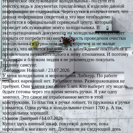
техническое обслуживание холодильника - по сути его
очистку, ведь в документах прилагаемых к изделию данной
информации не содержится. Через сутки я получил ответ, что
данная информация секретная и что мне необходимо
обратится в официальный сервисный центр, который
проведет обслуживание моего холодильника. В
эксплуатационных документах на холодильник отсутствует
(скрыта от потребителя) необходимость проведения очистки
холодильника в сервисном центре (причем за не малые
деньги), что является введением в заблуждение покупателя и
проявлением неуважительного к нему отношения. И поэтому
знакомым и близким людям я не рекомендую покупать
технику самсунг.
Любишкин Николай
/ 23.07.2026
У меня холодильник и морозильник Либхерр. По работе
никаких нареканий нет. Работают тихо. Размораживания не
требуют. Они у меня уже более 5 лет. Кто выберет эту модель
будьте готовы через это время менять ручки. Я уже одну
заменил. Это самое не отработанное место в этой
конструкции. То пластик в ручке лопнет, то пружинка в ручке
сломается. Одна ручка в холодильнике стоит 1700 р. А так,
холодильник хороший.
Осипов Дмитрий
/ 14.07.2026
Купил здесь винный шкаф, покупкой доволен, пока
нареканий к магазину нет. Доставили на следующий день