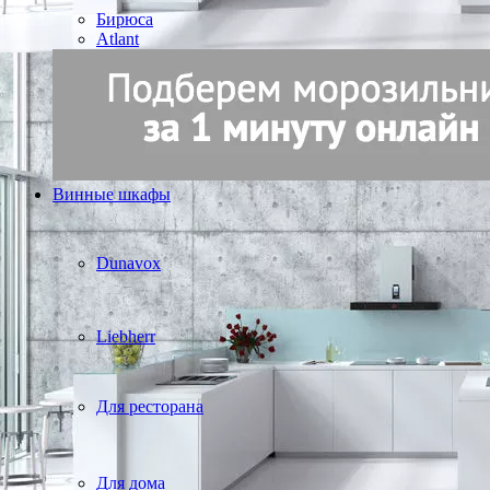
Бирюса
Atlant
Винные шкафы
Dunavox
Liebherr
Для ресторана
Для дома