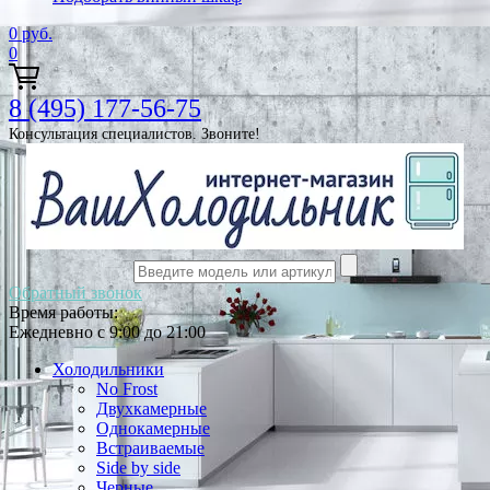
0
руб.
0
8 (495) 177-56-75
Консультация специалистов. Звоните!
Обратный звонок
Время работы:
Ежедневно с 9:00 до 21:00
Холодильники
No Frost
Двухкамерные
Однокамерные
Встраиваемые
Side by side
Черные