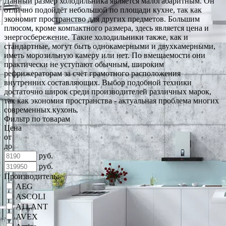
Данный размер холодильника является малогабаритным. Он
отлично подойдёт небольшой по площади кухне, так как
экономит пространство для других предметов. Большим
плюсом, кроме компактного размера, здесь является цена и
энергосбережение. Такие холодильники также, как и
стандартные, могут быть однокамерными и двухкамерными,
иметь морозильную камеру или нет. По вмещаемости они
практически не уступают обычным, широким
рефрижераторам за счёт грамотного расположения
внутренних составляющих. Выбор подобной техники
достаточно широк среди производителей различных марок,
так как экономия пространства - актуальная проблема многих
современных кухонь.
Фильтр по товарам
Цена
от
до
руб.
руб.
Производитель:
AEG
ASCOLI
ATLANT
AVEX