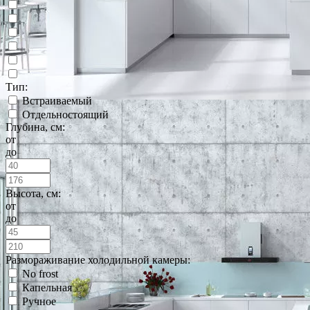
Тип:
Встраиваемый
Отдельностоящий
Глубина, см:
от
до
Высота, см:
от
до
Размораживание холодильной камеры:
No frost
Капельная
Ручное