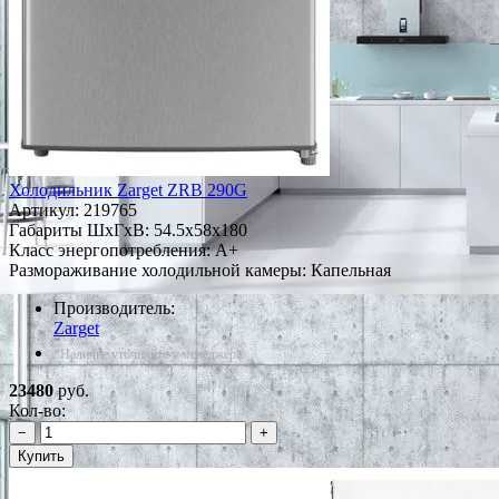
Холодильник Zarget ZRB 290G
Артикул:
219765
Габариты ШxГxВ: 54.5x58x180
Класс энергопотребления: A+
Размораживание холодильной камеры: Капельная
Производитель:
Zarget
*Наличие уточняйте у менеджера
23480
руб.
Кол-во:
−
+
Купить