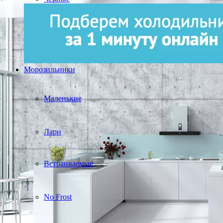
Морозильники
Маленькие
Лари
Встраиваемые
No Frost