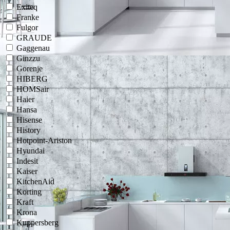
Exiteq
Franke
Fulgor
GRAUDE
Gaggenau
Ginzzu
Gorenje
HIBERG
HOMSair
Haier
Hansa
Hisense
History
Hotpoint-Ariston
Hyundai
Indesit
Kaiser
KitchenAid
Korting
Kraft
Krona
Kuppersberg