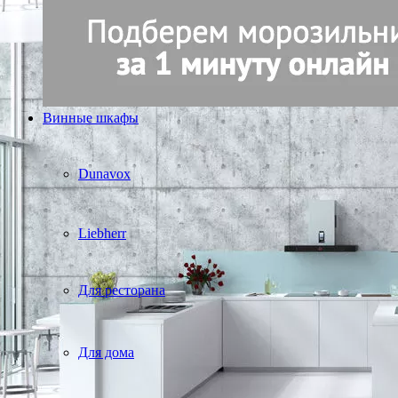
Винные шкафы
Dunavox
Liebherr
Для ресторана
Для дома