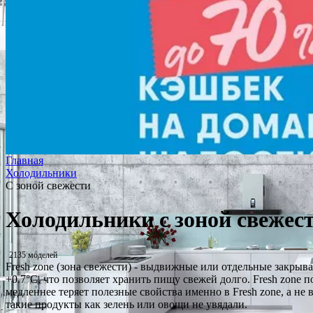
Главная
Холодильники
С зоной свежести
Холодильники с зоной свежес
2135 моделей
Fresh zone (зона свежести) - выдвижные или отдельные закрыва
+0.7°C, что позволяет хранить пищу свежей долго. Fresh zone 
медленнее теряет полезные свойства именно в Fresh zone, а не
такие продукты как зелень или овощи не увядали.