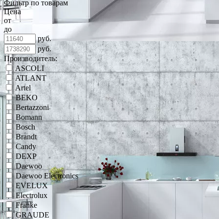
Фильтр по товарам
Цена
от
до
руб.
руб.
Производитель:
ASCOLI
ATLANT
Artel
BEKO
Bertazzoni
Bomann
Bosch
Brandt
Candy
DEXP
Daewoo
Daewoo Electronics
EVELUX
Electrolux
Franke
GRAUDE