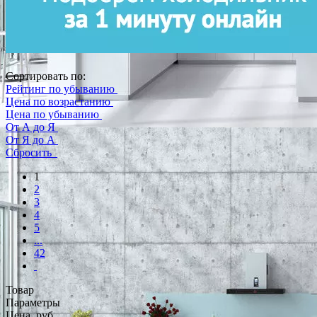
Сортировать по:
Рейтинг по убыванию
Цена по возрастанию
Цена по убыванию
От А до Я
От Я до А
Сбросить
1
2
3
4
5
...
42
Товар
Параметры
Цена, руб.