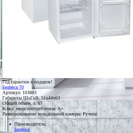
Год гарантии в подарок!
Бирюса 70
Артикул:
103883
Габариты ШxГxВ: 51x44x63
Общий объем, л: 67
Класс энергопотребления: A+
Размораживание холодильной камеры: Ручное
Производитель:
Бирюса