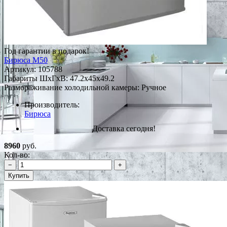
Год гарантии в подарок!
Бирюса M50
Артикул:
105788
Габариты ШxГxВ: 47.2x45x49.2
Размораживание холодильной камеры: Ручное
Производитель:
Бирюса
Доставка сегодня!
8960
руб.
Кол-во:
−
+
Купить