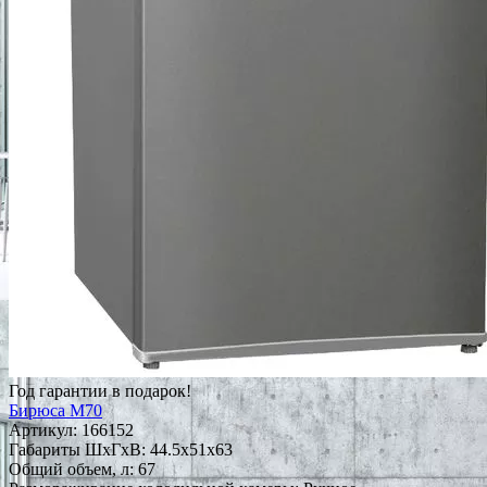
Год гарантии в подарок!
Бирюса M70
Артикул:
166152
Габариты ШxГxВ: 44.5x51x63
Общий объем, л: 67