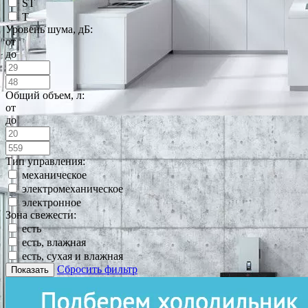
ST
T
Уровень шума, дБ:
от
до
Общий объем, л:
от
до
Тип управления:
механическое
электромеханическое
электронное
Зона свежести:
есть
есть, влажная
есть, сухая и влажная
Сбросить фильтр
Показать