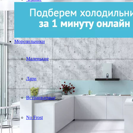
Морозильники
Маленькие
Лари
Встраиваемые
No Frost