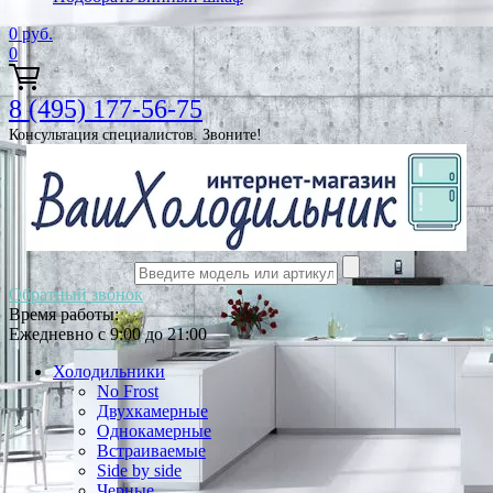
0
руб.
0
8 (495) 177-56-75
Консультация специалистов. Звоните!
Обратный звонок
Время работы:
Ежедневно с 9:00 до 21:00
Холодильники
No Frost
Двухкамерные
Однокамерные
Встраиваемые
Side by side
Черные