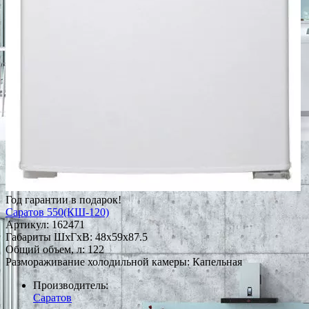
Год гарантии в подарок!
Саратов 550(КШ-120)
Артикул:
162471
Габариты ШxГxВ: 48x59x87.5
Общий объем, л: 122
Размораживание холодильной камеры: Капельная
Производитель:
Саратов