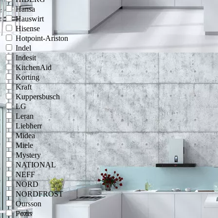
Hansa
Hauswirt
Hisense
Hotpoint-Ariston
Indel
Indesit
KitchenAid
Korting
Kraft
Kuppersbusch
LG
Leran
Liebherr
Midea
Miele
Mystery
NATIONAL
NEFF
NORD
NORDFROST
Oursson
Pozis