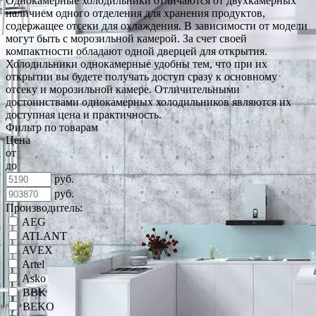
Однокамерные холодильники отличаются от двухкамерных
наличием одного отделения для хранения продуктов,
содержащее отсеки для охлаждения. В зависимости от модели
могут быть с морозильной камерой. За счет своей
компактности обладают одной дверцей для открытия.
Холодильники однокамерные удобны тем, что при их
открытии вы будете получать доступ сразу к основному
отсеку и морозильной камере. Отличительными
достоинствами однокамерных холодильников являются их
доступная цена и практичность.
Фильтр по товарам
Цена
от
до
руб.
руб.
Производитель:
AEG
ATLANT
AVEX
Artel
Asko
BBK
BEKO