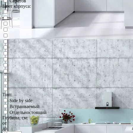
Саратов
Цвет корпуса:
Тип:
Side by side
Встраиваемый
Отдельностоящий
Глубина, см:
от
до