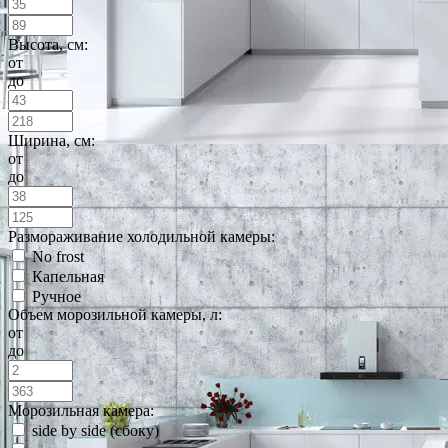
Высота, см:
от
до
Ширина, см:
от
до
Размораживание холодильной камеры:
No frost
Капельная
Ручное
Объем морозильной камеры, л:
от
до
Морозильная камера:
side by side (сбоку)