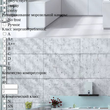
отсутствует
сверху
снизу
Размораживание морозильной камеры:
No frost
Ручное
Класс энергопотребления:
A
A+
A++
B
C
D
E
G
Количество компрессоров:
от
до
Климатический класс:
N
SN