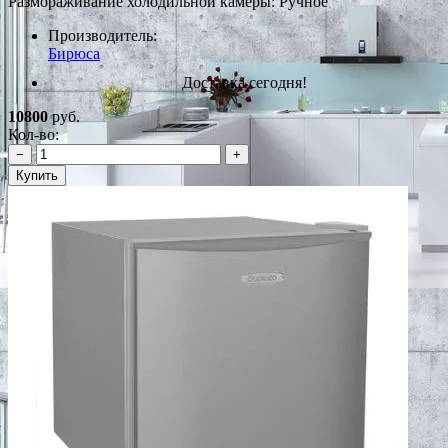
Размораживание холодильной камеры: Ручное
Производитель:
Бирюса
Доставка сегодня!
10800
руб.
Кол-во:
−
+
Купить