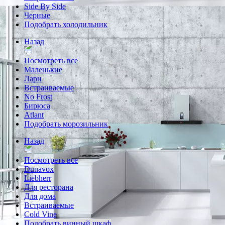
Side By Side
Черные
Подобрать холодильник
Назад
Посмотреть все
Маленькие
Лари
Встраиваемые
No Frost
Бирюса
Atlant
Подобрать морозильник
Назад
Посмотреть все
Dunavox
Liebherr
Для ресторана
Для дома
Встраиваемые
Cold Vine
Подобрать винный шкаф