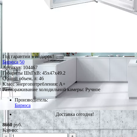
Год гарантии в подарок!
Бирюса 50
Артикул:
104467
Габариты ШxГxВ: 45x47x49.2
Общий объем, л: 46
Класс энергопотребления: A+
Размораживание холодильной камеры: Ручное
Производитель:
Бирюса
Доставка сегодня!
8660
руб.
Кол-во:
−
+