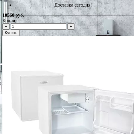
Доставка сегодня!
10560
руб.
Кол-во:
−
+
Купить