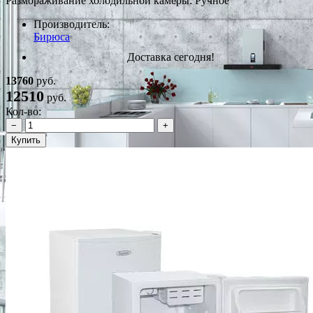
Размораживание холодильной камеры: Ручное
Производитель:
Бирюса
Доставка сегодня!
13760
руб.
12510
руб.
Кол-во:
−
+
Купить