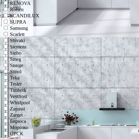
RENOVA
Rolsen
SCANDILUX
SUPRA
Samsung
Scarlett
Shivaki
Siemens
Sinbo
Smeg
Snaige
Stinol
Teka
Tesler
Timberk
Vestfrost
Whirlpool
Zanussi
Zarget
Бирюса
Морозко
ОРСК