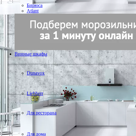
Бирюса
Atlant
Винные шкафы
Dunavox
Liebherr
Для ресторана
Для дома