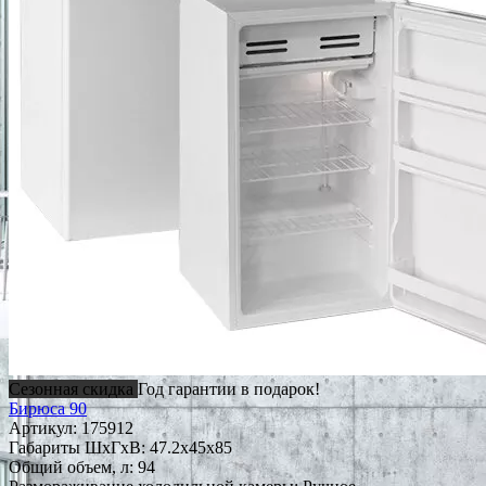
Сезонная скидка
Год гарантии в подарок!
Бирюса 90
Артикул:
175912
Габариты ШxГxВ: 47.2x45x85
Общий объем, л: 94