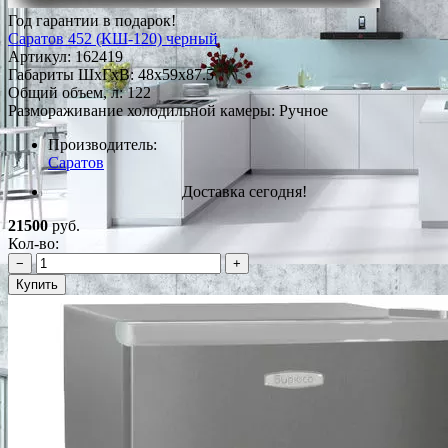
Год гарантии в подарок!
Саратов 452 (КШ-120) черный
Артикул:
162419
Габариты ШxГxВ: 48x59x87.5
Общий объем, л: 122
Размораживание холодильной камеры: Ручное
Производитель:
Саратов
Доставка сегодня!
21500
руб.
Кол-во:
−
+
Купить