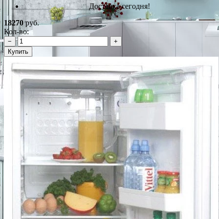
Доставка сегодня!
18270
руб.
Кол-во:
−
+
Купить