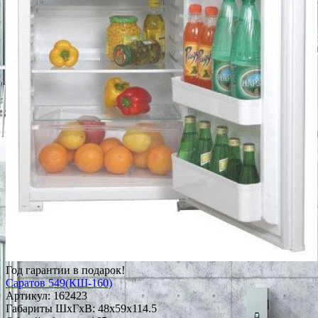
Год гарантии в подарок!
Саратов 549(КШ-160)
Артикул:
162423
Габариты ШxГxВ: 48x59x114.5