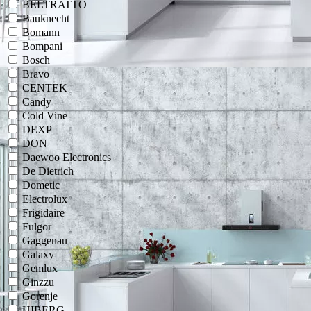
BELTRATTO
Bauknecht
Bomann
Bompani
Bosch
Bravo
CENTEK
Candy
Cold Vine
DEXP
DON
Daewoo Electronics
De Dietrich
Dometic
Electrolux
Frigidaire
Fulgor
Gaggenau
Galaxy
Gemlux
Ginzzu
Gorenje
HIBERG