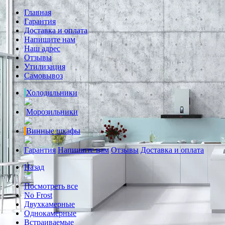
Главная
Гарантия
Доставка и оплата
Напишите нам
Наш адрес
Отзывы
Утилизация
Самовывоз
Холодильники
Морозильники
Винные шкафы
Гарантия
Напишите нам
Отзывы
Доставка и оплата
Назад
Посмотреть все
No Frost
Двухкамерные
Однокамерные
Встраиваемые